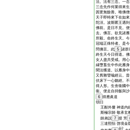
法。法有三念。一念
三念先作何業得來生
因更無餘善。唯佛僧
天子即時來下在如來
陀洹。波斯匿王遇到
佛前。是日不見。便
去。佛言。欲見諸雁
所殺。命終生天。今
冠端正殊特者。是今
問佛言。此
5
諸群
終生天今日得道。佛
女人盡共受戒。用心
縁墮畜生中作此雁身
聞法獲道。以雁身中
又舊雜譬喩經云。昔
伏床下一心聽經。不
得人形。生舍衞國中
衞。便走自持飯與沙
6
得應眞道
頌曰
王猷外釐 神道内綏
斯極宗師 敬承玄教
師弟説
7
授 芳
三達熙怡 啓境金牒