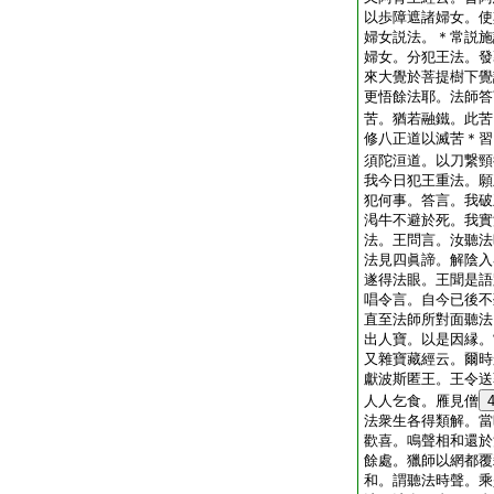
以歩障遮諸婦女。使
婦女説法。＊常説施
婦女。分犯王法。發
來大覺於菩提樹下覺
更悟餘法耶。法師答
苦。猶若融鐵。此苦
修八正道以滅苦＊習
須陀洹道。以刀繋頸
我今日犯王重法。願
犯何事。答言。我破
渇牛不避於死。我實
法。王問言。汝聽法
法見四眞諦。解陰入
遂得法眼。王聞是語
唱令言。自今已後不
直至法師所對面聽法
出人寶。以是因縁。
又雜寶藏經云。爾時
獻波斯匿王。王令送
人人乞食。雁見僧
法衆生各得類解。當
歡喜。鳴聲相和還於
餘處。獵師以網都覆
和。謂聽法時聲。乘