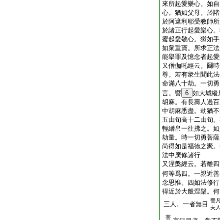
來所起愛樂心。如自
心。猶如父母。於諸
於阿遮利耶受教師所
於諸正行起愛樂心。
蜜起愛敬心。猶如手
如衆重寶。所求正法
能擧罪及憶念者起愛
又僧伽吒經云。爾時
尊。若有衆生聞此法
命滿八十劫。一切勇
言。譬
6
如大城縱
胡麻。有長壽人過百
中胡麻悉盡。劫猶不
五由旬高十二由旬。
輕繒帛一往拂之。如
劫量。時一切勇菩薩
尚得如是福徳之聚。
法中廣修諸行
又涅槃經云。若離四
何等爲四。一親近善
念思惟。四如法修行
得近於大般涅槃。何
譬
三人。一者無目
夫
菩