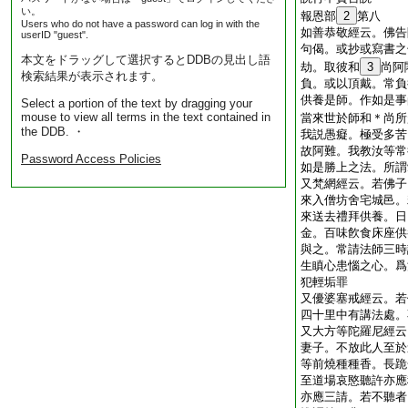
い。
報恩部
2
第八
Users who do not have a password can log in with the
如善恭敬經云。佛告
userID "guest".
句偈。或抄或寫書之
本文をドラッグして選択するとDDBの見出し語
劫。取彼和
3
尚阿
検索結果が表示されます。
負。或以頂戴。常負
供養是師。作如是事
Select a portion of the text by dragging your
mouse to view all terms in the text contained in
當來世於師和＊尚所
the DDB. ・
我説愚癡。極受多苦
故阿難。我教汝等常
Password Access Policies
如是勝上之法。所謂
又梵網經云。若佛子
來入僧坊舍宅城邑。
來送去禮拜供養。日
金。百味飮食床座供
與之。常請法師三時
生瞋心患惱之心。爲
犯輕垢罪
又優婆塞戒經云。若
四十里中有講法處。
又大方等陀羅尼經云
妻子。不放此人至於
等前燒種種香。長跪
至道場哀愍聽許亦應
亦應三請。若不聽者