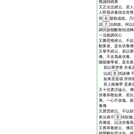
惟誦持經典
又正法念經云。若人
人即爲供養現在世尊
所
6
發願成就。乃
説
7
法師故。何以
調伏故能斷無知流轉
一法能調伏心
又勝思惟經云。不起
動業者。是名供養佛
又華手經云。若以華
佛。不名爲眞供養。
隨能修學者。是名眞
若以華塗香 衣食
以此
8
供諸佛 
如來坐道場 所得
若人能修學 是眞
又十住婆沙論云。佛
供養恭敬如來。若比
夷。一心不放逸。親
養佛
又寶雲經云。不以財
來法身不
9
待財施
具佛道。以法供養爲
又善恭敬經云。佛言
能閑解如是法句。彼