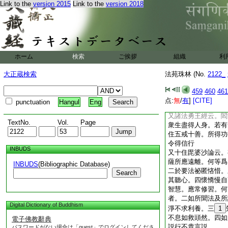
Link to the
version 2015
Link to the
version 2018
處。由悋法故障他慧
反勝過此
又成實論云。若人但
是人雖不自隨法行。
此
12
惠施門略有
不説智慧。中法施者
ホーム
検索
ご挨拶
組織
利
説於智慧。以説智慧
障出離生死遠成菩提
大正蔵検索
法苑珠林 (No.
2122_
唯説小乘。教化一人
未得道。亦勝教化一
459
460
461
十善。以信解人解修
点:
無
/
有
]
[CITE]
punctuation
Hangul
Eng
槃
又諸法勇王經云。閻
TextNo.
Vol.
Page
衆生盡得人身。若有
住五戒十善。所得功
令得信行
INBUDS
又十住毘婆沙論云。
薩所應遠離。何等爲
INBUDS
(Bibliographic Database)
二於要法祕匿悋惜。
Search
其聽心。四懷憍慢自
智慧。應常修習。何
者。二如所聞法及所
Digital Dictionary of Buddhism
淨不求利養。三
1
不息如救頭然。四如
電子佛教辭典
説行不貴言説
パスワードがない場合は「guest」でログインしてくださ