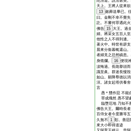
陀洹道。説法甚美。
天上。王將人從來欲
13
斂葬送畢已。
曰。金剛不幸不覺失
訖。不審何罪遇此火
佛告
15
大王。過
婦。將采女五百人至
他性之人不得到邊。
著火中。時世有辟支
晨來分衞暮輒還山。
者婦見之忿然瞋恚。
身燋爛。
16
便現
涙悔過。長跪擧頭而
識至眞。群迷長慢毀
如山。願降尊徳以消
洹。諸女起塔供養舍
言
愚＊戇作惡 不能自
罪成熾然 愚不望處
臨墮厄地 乃知不
佛告大王。爾時長者
百侍女者今度勝等五
久無不
1
彰。善惡
來大小即得道迹
又阿育王經云。昔阿