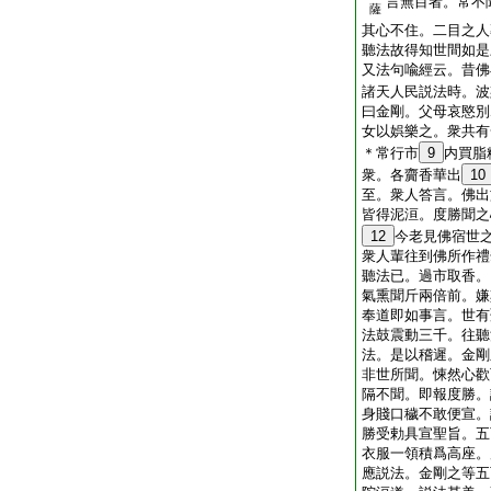
言無目者。常不
薩
其心不住。二目之人
聽法故得知世間如是
又法句喩經云。昔佛
諸天人民説法時。波
曰金剛。父母哀愍別
女以娯樂之。衆共有
＊常行市
9
内買脂
衆。各齎香華出
10
至。衆人答言。佛出
皆得泥洹。度勝聞之
12
今老見佛宿世
衆人輩往到佛所作禮
聽法已。過市取香。
氣熏聞斤兩倍前。嫌
奉道即如事言。世有
法鼓震動三千。往聽
法。是以稽遲。金剛
非世所聞。悚然心歡
隔不聞。即報度勝。
身賤口穢不敢便宣。
勝受勅具宣聖旨。五
衣服一領積爲高座。
應説法。金剛之等五