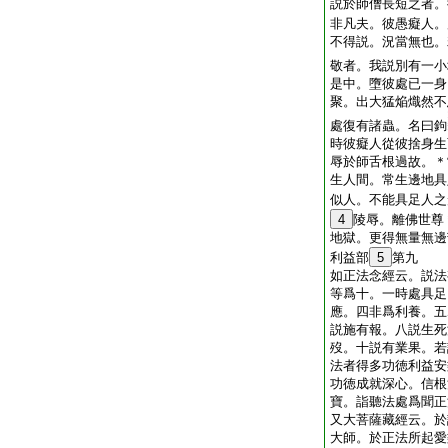
説於師僧長短之者。
非凡夫。彼愚癡人。
不得説。況當無也。
敬者。我説別有一小
是中。墮彼處已一身
聚。出大猛焔熾然不
處復有諸蟲。名曰鉤
時彼癡人從彼捨身生
辱於師舌根過故。＊
生人間。常生邊地具
似人。不能具足人之
4
陵辱。離佛世尊
地獄。更得無量無邊
利益部
5
第九
如正法念經云。説法
等爲十。一時處具足
應。四非爲利養。五
説施有報。八説生死
歿。十説有業果。若
法者得多功徳利益安
功徳成就深心。信根
寶。詣聽法處爲聞正
又大菩薩藏經云。於
大師。於正法所起愛