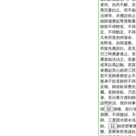
者何。自尚不解。況
舊百夏比丘。而不能
法律等。亦應説依止
彼師邊應起尊貴敬重
師前不得輕笑。不得
足。不得動足。不得
凡有所使勿得違命。
坐即坐。勿得違教。
所疑先應諮白。若見
日三時應參進止。若
應當如法治之。若參
或草以爲記驗。若當
者應起至心繞房三匝
若不見師衆務皆止不
復弟子於其師所不得
反報。師坐臥床應先
屬。若師坐臥。乃至
者。至日東方便到師
諮問所須。我作何事
得
10
洟唾。若行
肩髆。不得籠頭。天
師。三度授水授令洗
師。
11
師所營事
難。若將來世有諸比