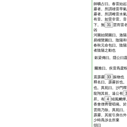
師曠占曰。春雷始起
靂者。所謂雄雷旱氣
靂者。所謂雌雷水氣
有音。如雷非雷。音
下。無
31
雲而雷
凶
河圖始開圖曰。激陽
易稽覽圖曰。陰陽和
春秋元命包曰。陰陽
者陰陽之動也
穀梁傳曰。隱公曰
爾雅曰。疾雷爲霆
震霹靂
33
振物也
釋名曰。霹靂折也。
也。異苑曰。沙門釋
龍翔其前。遠公有
昇。有
4
傾風飈燁
香會僧齊聲唱偈。於
雲雨乃除。異苑曰。
霹靂。其挺引身出外
少時爲渉去所棄
頌曰