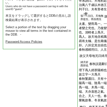
帝系譜曰。天地初起
い。
治萬八千歳以木徳王
Users who do not have a password can log in with the
列子曰。夫有形者生
userID "guest".
本文をドラッグして選択するとDDBの見出し語
張
注曰。天地無
所從生。而自然生
検索結果が表示されます。
太素。變而爲一。一
Select a portion of the text by dragging your
者變之究也。乃復變
mouse to view all terms in the text contained in
也。清輕者上爲天。
the DDB. ・
爲人。故天地含精萬
易有太極。是生兩儀
Password Access Policies
卦。八卦定其吉凶也
春秋感精符曰。人主
故父天母地兄日姉
姉月於
春秋説題辭
西郊也
理下爲人經群陽精也
故立字一大爲天
春秋繁露曰。天有十
陽爲一端。陰爲一端
爲一端。木爲一端。
端。天亦喜怒之氣。
合之。天人一也。春
樂氣故養。冬哀氣故