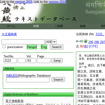
因縁而地大動。此地
Link to the
version 2015
Link to the
version 2018
所持。水依虚空。或
亦動。水動地便大動
8
神足所欲自在。
二動也。若復諸天有
地動。是三動也。若
神下生。是時地動。
ホーム
検索
ご挨拶
組織
利
在母
9
胎中。地爲
大正蔵検索
法苑珠林 (No.
2122_
滿十月當出母胎。地
薩出家於道場坐。降
295
296
297
大動。是七動也。若
点:
無
/
有
]
[CITE]
punctuation
Hangul
Eng
涅槃。地爲大動。
世。有山動四果聖人出
TextNo.
Vol.
Page
世界。多世界亦有薄福
如經
述曰。自下
説＊也
INBUDS
變之意。謂有五重。
INBUDS
(Bibliographic Database)
四太始。五太素
Search
第一元氣者。依河圖
偃者爲地。伏者爲天
所生萬物之祖
皇甫士安帝王世紀曰
Digital Dictionary of Buddhism
三五歴紀曰。未有天
電子佛教辭典
涬始可濛鴻滋分。歳
パスワードがない場合は「guest」でログインしてくださ