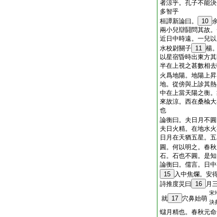
者涼乎。孔子不能決
多智乎
桓譚新論曰。
10
兩小兒辯鬪問其故。
近日中時遠。一兒以
水校尉關子
11
楊
以星宿昏時出東方其
半在上視之甚數相去
火爲地陽。地陽上昇
地。從傍與上診其熱
中在上當天陽之衡。
來故涼。西在桑楡大
也
論衡曰。夫日月不圓
夫日火精。在地水火
日月在天猶五星。五
圓。何以明之。春秋
石。石也不圓。是知
論衡曰。儒言。日中
15
入中焦爛。安
詩推度災曰
16
月
宋
就
17
穴鼻始萌
決
蠩月精也。春秋元命