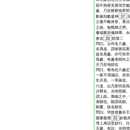
煩不熱善見善現空處
處。乃至横窮他界竪
動逾劫數凝神
17
之服不離身形。善法
之病。無戰陣之勞。
像端嚴容儀煒燁。永
會名
20
部第二
問曰。云何名六趣。
名爲道。謂彼善惡業
故名爲趣。亦可依所
爲趣。有趣者歸向之
天乃至地獄也
問曰。唯有此六趣定
一家不増減説。若依
生共居。一菩薩道。
六道。以凡聖同居爲
沙釋名。光明照曜。
謂上顛。萬物之中。
者顯也。顯謂高顯。
顯覆。故名顯也
問曰。何故彼趣名天
最樂最善
22
妙最
増上身語意妙行。往
天趣。有説。光明増