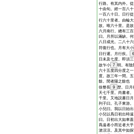
行路。有其内外。從
十由旬。經一百八十
一百八十日。日行從
行六十里者。由輪大
故。唯六十里。是故
六月南行。總有三百
曰。月所以滿缺。何
八日成光。二八十六
符復行也。月有大小
日行遲。月行疾。
日未及七度。即須三
故乍小
7
明。有陰
六十五度四分度之一
度。故三年一閏。五
餘。閏者陽之餘也
徐整長
9
歴。日月
天七千里。尚書者。
千里。又地説書日月
列子曰。孔子東游。
小兒曰。我以日始出
小兒以爲日初出時遠
曰。日初出大如車蓋
爲遠者小而近者大乎
滄涼涼。及其中如探