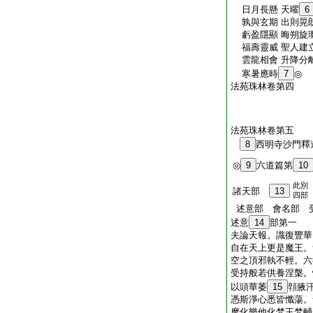
日月長懸 天曜
6
孰與玄期 出則晃朗
虧盈隱顯 晦朔旋璣
福壽靈威 聖人建立
雲龍相會 升降分離
寒暑應時
7
◎
法苑珠林卷第四
法苑珠林卷第五
8
西明寺沙門
◎
9
六道篇第
10
此別
諸天部
13
四部
述意部 會名部 
述意
14
部第一
夫論天報。識復豐華
自在天上更是魔王。
空之頂邪執不輕。六
受持般若供養涅槃。
以頭華萎
15
顇腋
憑斯淨心悉皆懺蕩。
摩化樂他化梵王梵輔