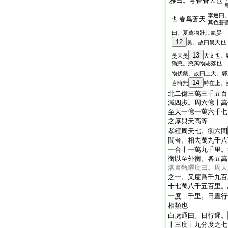
雅曰。穹蒼蒼天也
李巡曰
春爲蒼天
也
其色蒼
曰。夏萬物壯其氣昊
12
昊。故曰昊天也
13
旻天旻
天文也。
猶愍。愍萬物彫落也
物伏藏。故曰上天。郭
14
言時無
時在上。
北二億三萬三千五百
減四歩。周六億十萬
至天一億一萬六千七
之厚與天高等
孝經周天七。衡六間
間者。相去萬九千八
一合十一萬九千里。
衡以至外衡。各五萬
洛書甄曜度曰。周天
之一。又度爲千九百
十七萬八千五百里。
一度二千里。日晝行
相類也
白虎通曰。日行遲。
十三度十九分度之七