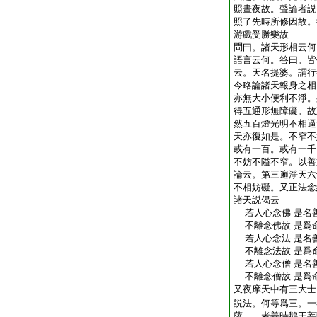
照晝夜故。聲論者説
照了先時所修因故。
游戲受勝樂故
問曰。諸天形相云何
語言云何。答曰。皆
云。天名提婆。謂行
今略論諸天報身之相
亦無大小便利不淨。
得五通形無障礙。故
然五百燈光明不相逼
天亦復如是。不窄不
或有一百。或有一千
不妨不隘不窄。以善
論云。第三遍淨天六
不相妨礙。又正法念
諸天説偈云
若人心念佛 是名
不離念佛故 是爲
若人心念法 是名
不離念法故 是爲
若人心念僧 是名
不離念僧故 是爲
又夜摩天中有三大士
説法。何等爲三。一
薩。二者善時鵝王菩