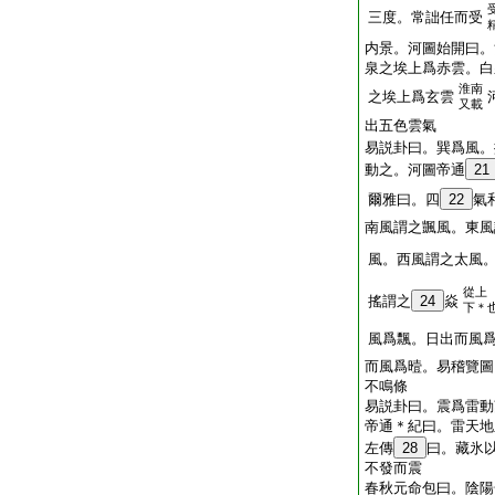
三度。常詘任而受
内景。河圖始開曰。
泉之埃上爲赤雲。白
淮南
之埃上爲玄雲
又載
出五色雲氣
易説卦曰。巽爲風。
動之。河圖帝通
21
爾雅曰。四
22
氣
南風謂之颽風。東風
風。西風謂之太風
從上
搖謂之
24
焱
下＊
風爲飄。日出而風
而風爲曀。易稽覽圖
不鳴條
易説卦曰。震爲雷動
帝通＊紀曰。雷天地
左傳
28
曰。藏氷
不發而震
春秋元命包曰。陰陽