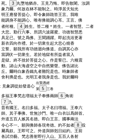
:
死。
3
丸墮地猶赤。王見乃悔。即告散闍。汝調
:
象乃爾。何故在林不能制之。時淨居天知光
:
明王應發菩提心。即令象師跪答王言。我唯
:
能調身不能調心。唯有佛能調心耳。王言。佛
:
者何種。
4
姓生。答二種＊姓生。一者智慧。二者
:
大悲。勤行六事。所謂六波羅蜜。功徳智慧悉
:
具足已。號之爲佛。王聞踊躍。即起洗浴更著
:
新衣四向作禮。於一切衆生起大悲心燒香
:
立誓。願我所有功徳迴向佛道。自調其心亦
:
當調伏一切衆生。若於地獄有所益者當入
:
是獄。終不捨於菩提之心。作是誓已。六種震
:
動。諸山大海虚空之中自然樂聲。佛告諸比
:
丘。爾時白象呑鐵丸者難陀是也。時象師者
:
舍利弗是也。光明王者我身是也。我於爾時
出賢愚經
:
見象調從始發道心
5
第
三卷
:
多福王事梵志増福太子奉佛兩師
6
角術
:
7
九
:
昔有國王。名曰多福。太子名曰増福。王奉六
:
師。其子事佛。世無沙門。唯一白衣以爲師首。
:
外道五百人嫉其名徳。即白王言。國事兩法
:
令心不一。願與佛師各現奇徳。約不如者
8
役
:
屬爲奴。王即可之。外道與師剋日結約。王前
:
各試功藝。梵志善射即行入山。五百人各射