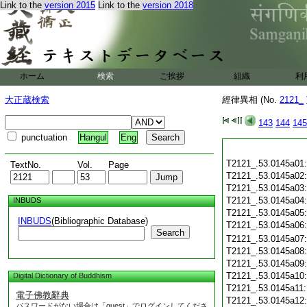
Link to the
version 2015
Link to the
version 2018
ホーム
検索
ご挨拶
組織
利
大正蔵検索
經律異相 (No.
2121_
143
144
145
punctuation
Hangul
Eng
T2121_.53.0145a01
TextNo.
Vol.
Page
T2121_.53.0145a02
T2121_.53.0145a03
T2121_.53.0145a04
INBUDS
T2121_.53.0145a05
INBUDS
(Bibliographic Database)
T2121_.53.0145a06
Search
T2121_.53.0145a07
T2121_.53.0145a08
T2121_.53.0145a09
T2121_.53.0145a10
Digital Dictionary of Buddhism
T2121_.53.0145a11
電子佛教辭典
T2121_.53.0145a12
パスワードがない場合は「guest」でログインしてくださ