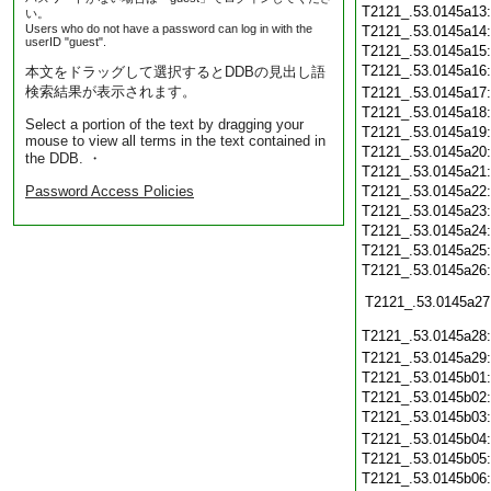
T2121_.53.0145a13
い。
Users who do not have a password can log in with the
T2121_.53.0145a14
userID "guest".
T2121_.53.0145a15
T2121_.53.0145a16
本文をドラッグして選択するとDDBの見出し語
検索結果が表示されます。
T2121_.53.0145a17
T2121_.53.0145a18
Select a portion of the text by dragging your
T2121_.53.0145a19
mouse to view all terms in the text contained in
T2121_.53.0145a20
the DDB. ・
T2121_.53.0145a21
Password Access Policies
T2121_.53.0145a22
T2121_.53.0145a23
T2121_.53.0145a24
T2121_.53.0145a25
T2121_.53.0145a26
T2121_.53.0145a27
T2121_.53.0145a28
T2121_.53.0145a29
T2121_.53.0145b01
T2121_.53.0145b02
T2121_.53.0145b03
T2121_.53.0145b04
T2121_.53.0145b05
T2121_.53.0145b06