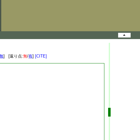
無
] [返り点:
無
/
有
]
[CITE]