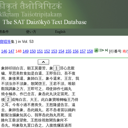
用条件
使い方
English
寶唱等
集 ) in Vol. 53
146
147
148
149
150
151
152
153
154
155
156
157
158
[行番号:
有
/
:
象師叩頭白言。願王莫憂苦。象
1
淫心息厭
:
穢。草思美飮食如是自還。王即告曰。吾不復
:
用。象後果還。象師白王。象今還來。王言。我
:
不須汝亦不須象。散闍啓王。王若不須。唯願
:
觀我調象之方。王即可之。尋使師作七鐵丸
:
燒令極赤。作已念言。象呑此丸決定當死。王
:
後
2
或悔白言。大王。此白象寶唯轉輪王乃得
:
之耳。今有小過不應喪失。王怒隆盛告言。遠
:
去。象師告象。呑此鐵丸。若不呑者當以鐵鉤
:
斷裂汝腦象知其心。我寧呑此熱丸而死。屈
:
膝向王垂涙望救。王怒徐視散闍告象何不
:
呑丸。時象取丸置口呑之。入腹燋爛直過而