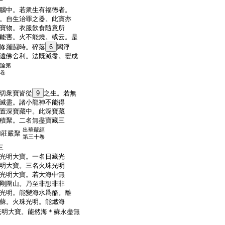
一
腦中。若衆生有福徳者。
。自生治罪之器。此寶亦
寶物。衣服飮食隨意所
能害。火不能燒。或云。是
修羅鬪時。碎落
6
閻浮
遠佛舍利。法既滅盡。變成
論第
卷
切衆寶皆從
9
之生。若無
滅盡。諸小龍神不能得
置深寶藏中。此深寶藏
積聚。二名無盡寶藏三
出華嚴經
切莊嚴聚
第三十卷
三
光明大寶。一名日藏光
明大寶。三名火珠光明
光明大寶。若大海中無
剛圍山。乃至非想非非
光明。能變海水爲酪。離
蘇。火珠光明。能燃海
光明大寶。能然海＊蘇永盡無