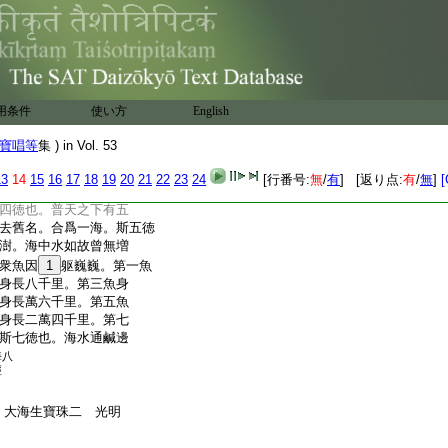
五日。爲諸沙門説戒坐
。阿難曰。坐定。世尊乃曰。諸沙
。非其下賎所能
37
執行。
。目連入定觀見。即謂之
坐處。不肯時起牽臂使
六邪。何敢以臭溷之體。
用条件
使い方
English
是棄人。非沙門矣。佛告沙
39
種徳。其廣即汪洋無涯。
寶唱等
集 ) in Vol. 53
稍入稍深無前所礙。斯
斯二徳也。海含衆寶靡所
13
14
15
16
17
18
19
20
21
22
23
24
[行番号:
無
/
有
] [返り点:
有
/
無
]
[
朽海不容焉。斯三徳也。海懷
四徳也。普天之下有五
去舊名。合爲一海。斯五徳
澍。海中水如故曾無増
衆魚因
1
躯巍巍。第一魚
身長八千里。第三魚身
身長萬六千里。第五魚
身長二萬四千里。第七
斯七徳也。海水通鹹邊
海八
經
 大海生寶珠二 光明