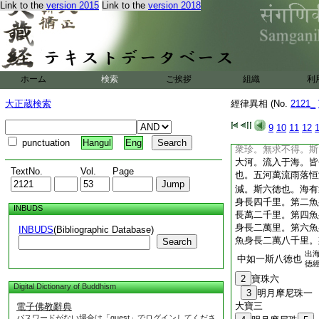
佛遊無勝國。常以十
Link to the
version 2015
Link to the
version 2018
定。佛
36
默無言
門中。有心邪行違者
清濁相違。吾不説也
曰。起非爾俗人所應
出曰爾無至徳。心懷
ホーム
検索
ご挨拶
組織
利
坐天香之座。爾
38
門。觀彼巨海有八
大正蔵検索
經律異相 (No.
2121_
其深則有不測之底。
一徳也。潮不過期。
9
10
11
12
不
40
苞。死屍臭
punctuation
Hangul
Eng
衆珍。無求不得。斯
大河。流入于海。皆
TextNo.
Vol.
Page
也。五河萬流雨落恒
減。斯六徳也。海有
身長四千里。第二魚
INBUDS
長萬二千里。第四魚
身長二萬里。第六魚
INBUDS
(Bibliographic Database)
魚身長二萬八千里。
Search
出
中如一斯八徳也
徳
2
寶珠六
Digital Dictionary of Buddhism
3
明月摩尼珠一
大寶三
電子佛教辭典
パスワードがない場合は「guest」でログインしてくださ