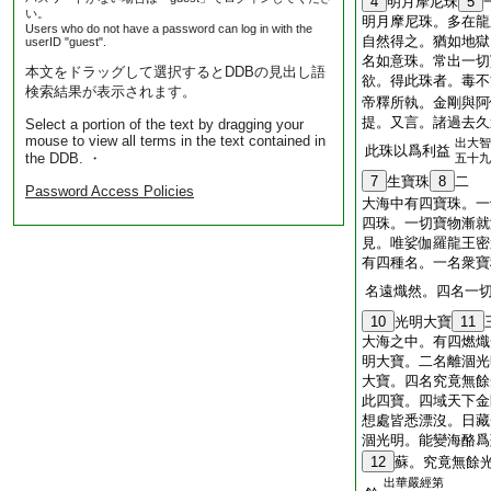
4
明月摩尼珠
5
い。
明月摩尼珠。多在龍
Users who do not have a password can log in with the
自然得之。猶如地獄
userID "guest".
名如意珠。常出一切
本文をドラッグして選択するとDDBの見出し語
欲。得此珠者。毒不
検索結果が表示されます。
帝釋所執。金剛與阿
提。又言。諸過去久
Select a portion of the text by dragging your
mouse to view all terms in the text contained in
出大智
此珠以爲利益
the DDB. ・
五十九
7
生寶珠
8
二
Password Access Policies
大海中有四寶珠。一
四珠。一切寶物漸就
見。唯娑伽羅龍王密
有四種名。一名衆寶
名遠熾然。四名一
10
光明大寶
11
大海之中。有四燃熾
明大寶。二名離涸光
大寶。四名究竟無餘
此四寶。四域天下金
想處皆悉漂沒。日藏
涸光明。能變海酪爲
12
蘇。究竟無餘
出華嚴經第