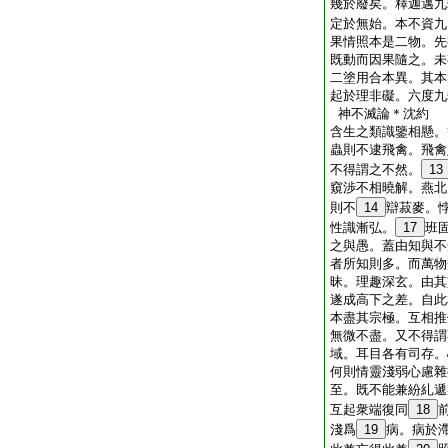
幾於廢矣。釋迦邁九
定於無始。本不資九
果情照本是二物。先
既動而因果隨之。未
二塗用合本異。其本
起於理非礙。六度九
神不滅論＊沈約
含生之類識鑒相懸。
蟲則不逮飛禽。飛禽
不得謂之不然。
13
窺渉不相曉解。燕北
則不
14
辯菽麥。
性識漸弘。
17
班
之與愚。蓋由知與不
者所知則多。而萬物
昧。理趣深玄。由其
遂成高下之差。自此
本盡其宗極。互相推
無微不盡。又不得謂
域。耳目各有司存。
何則情靈淺弱心慮雜
至。既不能兼紛糺遞
互起衆端復同
18
淺爲
19
病。病於