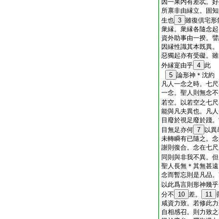
因一果内有差忒。好
所禀非由縁立。固知
生也
3
雖復倶宅形
衆縁。衆縁各隨念起
資外助事由一揆。譬
因縁性識其本既異。
惡獨起亦有受礙。雖
外縁寔由乎
4
此
5
論形神＊沈約
凡人一念之時。七尺
一念。聖人則無念不
若空。以若空之七尺
能與凡夫異也。凡人
目廢於視足廢於踐。
目無足亦何
7
以異
未轉瞬有已隨之。念
謝則復合。念在七尺
同則與非我不異。但
聖人長無＊其無甚遠
念而暫忘則是凡品。
以此爲言則形神幾乎
分不
10
差。
11
咸資力致。若修此力
自相感召。則力致之