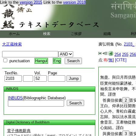
Link to the
version 2015
Link to the
version 2018
ホーム
検索
ご挨拶
組織
利
大正蔵検索
廣弘明集 (No.
2103_
254
255
256
点:
有
/
無
]
[CITE]
punctuation
Hangul
Eng
TextNo.
Vol.
Page
無盡。與日月而倶懸
臣實何能恒蒙誘被。
袖長言未申歌舞。不
INBUDS
聞。謹啓
INBUDS
(Bibliographic Database)
答廣信侯書
2
晋
Search
王白。仰承比往開善
心人外。青松白霧處
忘歸。加以法水晨流
會昔言。王牽物從務
Digital Dictionary of Buddhism
心如結。謹白
電子佛教辭典
與廣信侯書
3
晋
パスワードがない場合は「guest」でログインしてくださ