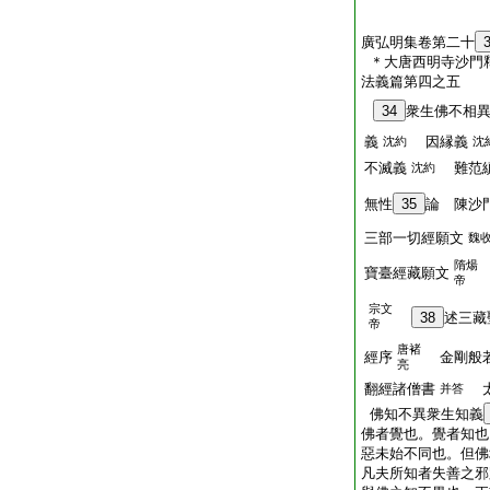
廣弘明集卷第二十
＊大唐西明寺沙門
法義篇第四之五
34
衆生佛不相
義
因縁義
沈約
沈
不滅義
難范縝
沈約
無性
35
論 陳沙
三部一切經願文
魏
隋煬
寶臺經藏願文
帝
宗文
38
述三藏
帝
唐褚
經序
金剛般若
亮
翻經諸僧書
太
并答
佛知不異衆生知義
佛者覺也。覺者知也
惡未始不同也。但佛
凡夫所知者失善之邪