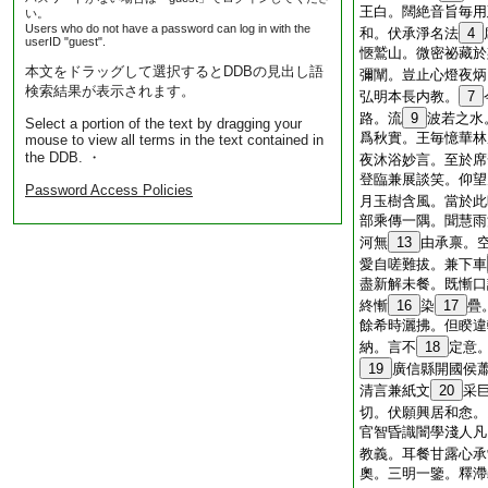
王白。闊絶音旨毎用
い。
Users who do not have a password can log in with the
和。伏承淨名法
4
userID "guest".
愜鷲山。微密祕藏於
本文をドラッグして選択するとDDBの見出し語
彌闡。豈止心燈夜炳
検索結果が表示されます。
弘明本長内教。
7
路。流
9
波若之水
Select a portion of the text by dragging your
爲秋實。王毎憶華林
mouse to view all terms in the text contained in
the DDB. ・
夜沐浴妙言。至於席
登臨兼展談笑。仰望
Password Access Policies
月玉樹含風。當於此
部乘傳一隅。聞慧雨
河無
13
由承禀。
愛自嗟難拔。兼下車
盡新解未餐。既慚口
終慚
16
染
17
疊
餘希時灑拂。但睽違
納。言不
18
定意
19
廣信縣開國侯
清言兼紙文
20
采
切。伏願興居和悆。
官智昏識闇學淺人凡
教義。耳餐甘露心承
奧。三明一鑒。釋滯