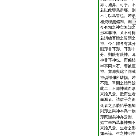
亦可施鼻。可乎。不
若以此譬爲盡耶。則
不可以爲譬也。若形
相資理無偏謝。則
今有知之神亡無知之
形本非神。又不可得
若謂總百體之質謂之
神。今百體各有其分
眼形非耳形。耳形非
分。則眼有眼神。耳
神非耳神也。而偏枯
半事同木石。譬彼僵
神。亦應與此半同滅
神倶謝彌所駭惕。若
不毀。單開之體尚餘
此二士不應神滅而形
來論又云。欻而生者
而滅者。請借子之衝
死者之形骸始乎無知
則形之與神本爲一物
形既謝矣神亦云謝。
始亡未朽爲漸神獨不
來論又云。生者之形
如來論。生之神明生