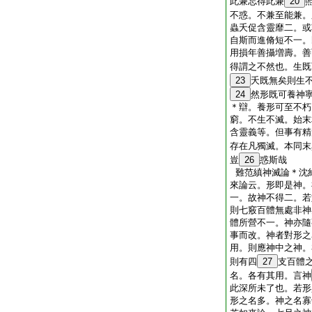
此兼忘得此兼
20
不惑。不兼至能兼。
蟲夭促含靈靡二。或
自斯而進脩短不一。
用損年善攝増壽。善
得謂之不然也。生既
23
夭既無矣則生
24
然形既可養神
＊辯。養形可至不朽
窮。不生不滅。始末
含靈義等。但事有精
存在凡獨滅。本同末
豈
26
惑斯哉
難范縝神滅論＊沈
來論云。形即是神。
一。故神不得二。若
則七竅百體無處非神
體所營不一。神亦隨
事而改。神者對形之
用。則應神中之神。
則有四
27
支百體
名。各有其用。言神
此深所未了也。若形
形之名多。神之名寡