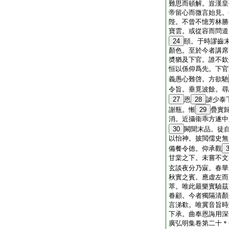
難思而頓解。豈漢皇
帝留心而微言始見。
陛。不曾不憶芳林勝
寶雲。或從容而問道
24
頤。于時謬齒
顏色。至於今者講席
奬猶及下官。誰不欽
恒以係仰爲先。下官
義愚心難啓。方欲馳
令旨。垂覓波餘。尋
27
恩
28
謔少泰
謝瓶。慚
29
疊實
消。近攝衞乖方遂中
30
闕聞末品。徒
以怡神。披閲儒史無
備餐令徳。仰承觀
甘棠之下。未嘗不文
玄談夜分乃寐。春華
秋實之賓。應虚左而
萃。唯此最樂實驗茲
眷顧。今者獨隔清顏
言涕欷。唯冀音旨時
下承。曲奉恩誨用深
廣弘明集卷第二十＊