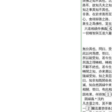
與佛之知不異也。正
路耳。故知凡夫之知
知之事異知不異也。
非善。在於求善而至
心。會得歸善之路。
衆生之爲佛性。寔在
六道相續作佛義
4
一切種智與五道六趣
無分異也。問曰。受
此以何爲體。答曰。
所以能受知。若今生
所識之理轉精。轉精
不斷不絶也。若今生
轉闇之知。亦來應以
隨縁受知。知之美惡
曰。知非知既聞命矣
滅。知自然因縁中來
相關。答曰。有此相
因有果。何得無
1
因縁義＊沈約
凡含靈之性。莫不樂
一
2
爾流遷塗徑各