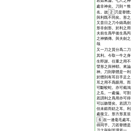
若如來論。七尺之神
處非神矣。刀則＊惟
名。故
2
刃是擧體
與利既不同矣。形之
又昔日之刀今鑄爲劍
形非劍形。於利之用
夫前生爲甲後生爲丙
之神猶傳。與夫劍之
哉
又一刀之質分爲二刀
其利。今取一牛之身
生即謝。任重之用不
譬形之與神耶。來論
神。刀則擧體是一利
於體則有耳目手足之
耳之用不爲眼用。而
可斷蛟蛇。亦可截鴻
之瓜。一處偏。可割
若謂利之爲用亦可得
可以聽聲矣。若謂刀
但未鍛而銛之耳。利
處復立。形方形直並
6
在一邊毫毛處耳
得同乎。刀若擧體是
刀之與利其理若一。