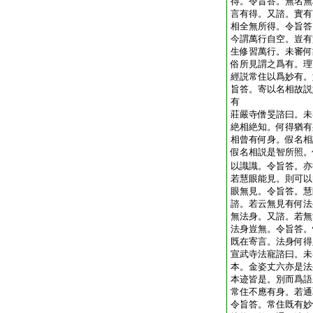
得。令旨答。無名無
言有得。又諮。實有
相全無所得。令旨答
今謂萬行自空。豈有
生修習萬行。未審何
俗所見謂之爲有。理
經説常住以爲妙有。
旨答。寄以名相故説
有
莊嚴寺僧旻諮曰。未
絶相絶知。何得猶有
相曾有何身。假名相
假名相説是智所照。
以識識。令旨答。亦
若慧眼能見。則可以
眼無見。令旨答。慧
諮。若云無見有何法
無法身。又諮。若無
法身豈無。令旨答。
既在寄言。法身何得
宣武寺法寵諮曰。未
本。金姿丈六亦是法
本迹皆是。別而爲語
常住不應有身。若通
令旨答。常住既有妙