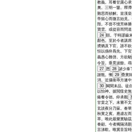
教義。耳餐甘露心承
奧。三明一鑒。釋滯
難思而頓解。豈漢皇
帝留心而微言始見。
陛。不曾不憶芳林勝
寶雲。或從容而問道
24
頤。于時謬齒
顏色。至於今者講席
奬猶及下官。誰不欽
恒以係仰爲先。下官
義愚心難啓。方欲馳
令旨。垂覓波餘。尋
27
恩
28
謔少泰
謝瓶。慚
29
疊實
消。近攝衞乖方遂中
30
闕聞末品。徒
以怡神。披閲儒史無
備餐令徳。仰承觀
甘棠之下。未嘗不文
玄談夜分乃寐。春華
秋實之賓。應虚左而
萃。唯此最樂實驗茲
眷顧。今者獨隔清顏
言涕欷。唯冀音旨時