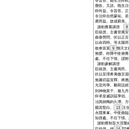
令旨答。能生注仰軌
塵俗。又諮。既生注
仰何益。令旨答。正
令注仰自然蒙祐。若
應而益。故成窮美。
謝勅賚看講啓
8
臣統啓。主書管萬安
曲垂勞問。伏以正言
以命四時。等太陽而
敢奉宣莫
9
惻天文
無嫈。仰降中使俯賚
處。不任下情。謹附
謝勅參解講啓
臣統啓。主書周昂。
伏以至理希夷微言淵
無庸叨茲宣釋。將應
允宜尚學。翻荷説經
則神物莫干。服九丹
仰承皇威訓茲學侶。
冶異師陶鈞久滯。方
罷其堅白。
13
王
永隱東峯。中使曲臨
知啓處。不任下情。
謝勅賚制旨大涅槃
臣統啓。後
14
閤