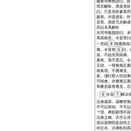
建業寺僧愍諮曰。俗
而言解俗。爲當見俗
曰。只是見俗參差而
參差。亦是虚妄。何
旨答。若使凡夫解虚
所以名爲解俗
光宅寺敬脱諮曰。未
爲當頓見。令旨答曰
一見此
4
現萬相並
漸。令旨答
5
曰。
寂。不妨見有由漸。
萬有。爲不悉忘。令
又諮。一得無相忘萬
彼眞境。不應漸見。
眞。淺行聖人恒自漸
可頓會。亦應漸忘萬
有優劣故有漸見。忘
6
令旨
7
解法
法身虚寂。遠離有無
不可以智知。不可以
＊辯。將欲顯理不容
法身之稱。天竺云逹
若以當體則是自性之
待立名。法者軌則爲