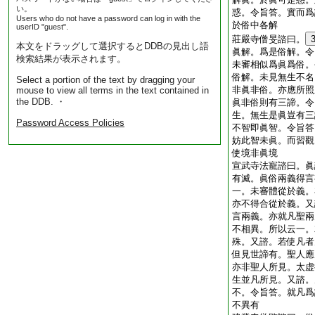
い。
惑。令旨答。實而爲
Users who do not have a password can log in with the
於俗中各解
userID "guest".
莊嚴寺僧旻諮曰。
本文をドラッグして選択するとDDBの見出し語
眞解。爲是俗解。令
検索結果が表示されます。
未審相似爲眞爲俗。
俗解。未見無生不名
Select a portion of the text by dragging your
非眞非俗。亦應所照
mouse to view all terms in the text contained in
the DDB. ・
眞非俗則有三諦。令
生。無生是眞豈有三
Password Access Policies
不智即眞智。令旨答
妨此智未眞。而習觀
使境非眞境
宣武寺法寵諮曰。眞
有滅。眞俗兩義得言
一。未審體從於義。
亦不得合從於義。又
言兩義。亦就凡聖兩
不相異。所以云一。
殊。又諮。若使凡者
但見世諦有。聖人應
亦非聖人所見。太虚
生並凡所見。又諮。
不。令旨答。就凡爲
不異有