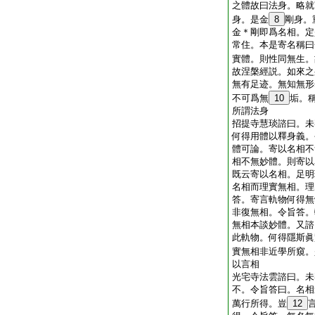
之體故曰法身。略就
身。是金
8
剛身。
金＊剛即爲名相。定
常住。本是寄名稱曰
實體。則性同無生。
故涅槃經説。如來之
無有足迹。無知無形
不可爲無
10
垢。
所謂法身
招提寺慧琰諮曰。未
何得用體以釋身義。
體可論。寄以名相不
相不無妙體。則寄以
既云寄以名相。足明
名相而理實無相。理
答。寄言軌物何得無
非復無相。令旨答。
無相本談妙體。又諮
此軌物。何得隱斯眞
實無相非近學所窺。
以言相
光宅寺法雲諮曰。未
不。令旨答曰。名相
萬行所得。豈
12