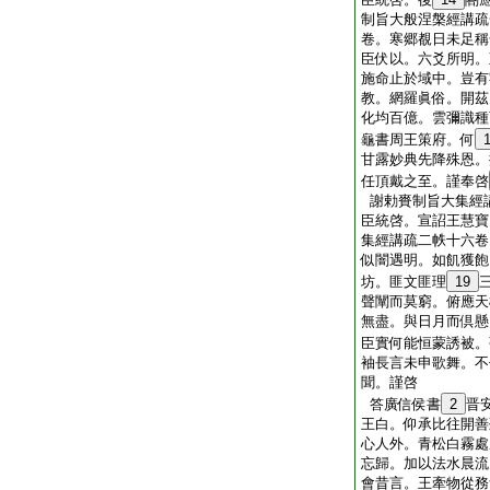
制旨大般涅槃經講疏
卷。寒郷覩日未足稱
臣伏以。六爻所明。
施命止於域中。豈有
教。網羅眞俗。開茲
化均百億。雲彌識種
龜書周王策府。何
甘露妙典先降殊恩。
任頂戴之至。謹奉啓
謝勅賚制旨大集經
臣統啓。宣詔王慧寶
集經講疏二帙十六卷
似闇遇明。如飢獲飽
坊。匪文匪理
19
聲闡而莫窮。俯應天
無盡。與日月而倶懸
臣實何能恒蒙誘被。
袖長言未申歌舞。不
聞。謹啓
答廣信侯書
2
晋
王白。仰承比往開善
心人外。青松白霧處
忘歸。加以法水晨流
會昔言。王牽物從務