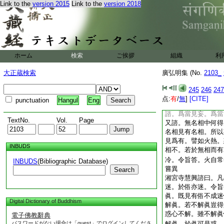
Link to the
version 2015
Link to the
version 2018
光宅寺法雲諮曰。聖
未審能知之智。爲是
曰。能知是智。所知
又諮。有智之人。爲
答。若呼有智之人即
之人。何得有眞諦之
ホーム
検索
ご挨拶
組織
利
俗。所以得有眞智。
不得稱人。令旨答。
大正蔵検索
廣弘明集 (No.
2103_
相説常自有人
靈根寺慧令諮曰。爲
245
246
247
中見有。令旨答曰。
点:
有
/
無
]
[CITE]
punctuation
Hangul
Eng
俗諦之有爲實爲虚。
諮。爲當見妄。爲當
TextNo.
Vol.
Page
又諮。無名相中何得
名相見有名相。所以
見爲有。譬如火熱。
INBUDS
相不。若於無相而有
冷。令旨答。火自常
INBUDS
(Bibliographic Database)
嘗異
Search
湘宮寺慧興諮曰。凡
迷。於俗亦迷。令旨
眞。既見有俗不成迷
Digital Dictionary of Buddhism
解眞。若不解眞豈得
惑心不解。雖不解眞
電子佛教辭典
パスワードがない場合は「guest」でログインしてくださ
解眞。於眞可是惑。