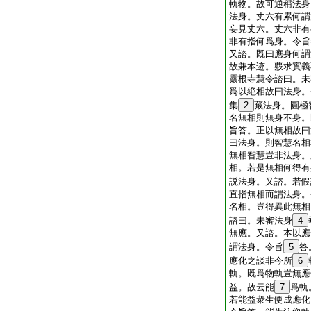
軌物。故可通稱法身
法身。丈六有累何謂
妄見丈六。丈六非有
非有指何爲身。令旨
又諮。既曰應身何謂
故兼本迹。覈求實義
靈根寺慧令諮曰。未
爲以絶相故曰法身。
集
2
藏法身。圓極
名無相則無身不身。
旨答。正以無相故曰
曰法身。則智慧名相
無相智慧豈非法身。
相。若是無相何得有
説法身。又諮。若假
直指無相而謂法身。
名相。豈得異此無相
諮曰。未審法身
4
無應。又諮。本以應
謂法身。令旨
5
答
應化之談非今所
6
軌。既爲物軌豈無應
益。故云能
7
爲軌
若能益衆生便成應化