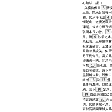
心如結。謹白
與廣信侯書
3
晋
王白。闊絶音旨毎用
和。伏承淨名法
4
愜鷲山。微密祕藏於
彌闡。豈止心燈夜炳
弘明本長内教。
7
路。流
9
波若之水
爲秋實。王毎憶華林
夜沐浴妙言。至於席
登臨兼展談笑。仰望
月玉樹含風。當於此
部乘傳一隅。聞慧雨
河無
13
由承禀。
愛自嗟難拔。兼下車
盡新解未餐。既慚口
終慚
16
染
17
疊
餘希時灑拂。但睽違
納。言不
18
定意
19
廣信縣開國侯
清言兼紙文
20
采
切。伏願興居和悆。
官智昏識闇學淺人凡