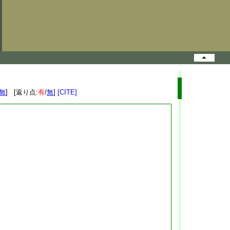
無
] [返り点:
有
/
無
]
[CITE]