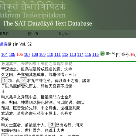
:
之東南。重壇五層。依新經制度。給道士百二
:
十人衣食。齋肅祈請六時。月設厨會數千
:
人
:
謙之奏曰。陛下以眞君御世。建靜輪天宮。開
:
古未有。應登受符書以彰聖徳。世祖從之。至
:
道壇受符
20
録。備法駕旗幟盡青。以從道家之
用条件
使い方
English
:
色也。自後諸帝即位皆如
21
之。恭宗見謙之奏
:
造靜輪天宮必令高不聞雞犬聲與上天神交
道宣
撰 ) in Vol. 52
:
接。功役萬計經年不成。乃言於世祖曰。人天
:
道殊卑高定分。今謙之欲要以無成之期説
104
105
106
107
108
109
110
111
112
113
114
115
116
[行番号:
有
/
:
不然之事。財力費損百姓疲勞。無乃不可乎。
:
必如其言。未若因東山萬仞之崖爲功差易。
:
帝深然之。但爲崔浩賛成難違其意。沈吟
:
久之曰。吾亦知其無成事。既爾何惜五三百
:
1
功。眞
2
君九年謙之卒。葬以道士之禮。諸弟
:
子以爲屍解變化而去。靜輪天宮竟不成便
:
止
:
時京兆韋文秀隱中岳。世祖徴問方士金丹
:
事。對曰。神通幽昧變化難測。可以闇遇。難以
:
預期。臣昔受於先師。未之爲也。世祖重其豪
:
族温雅。遣與尚書崔賾詣王屋山。合丹竟
:
不成
:
時方士至者。前後數十人。
3
歴出名行。河東
:
祁纖好相人。世祖賢之。拜纖上大夫