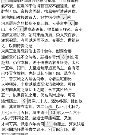
:
4
頴陽絳略聞喜呉劭導引養精。年百餘歳神
:
氣不衰。恒農閻平仙博覽百家不能逹意。然
:
辭對可録。帝授宮固辭。扶風魯祈遭赫連虐。
:
避地寒山教授數百人。好方術少嗜
5
慾
:
河東羅崇之餌松脂不食五穀。云受道中
6
條
:
山。有穴
7
通崑崙蓬莱。得見仙人往來。帝令
:
還郷立壇祈請。詔河東給所須。崇入穴百歩。
:
遂窮召還。有司以誣罔不道。奏罪之。世祖赦
:
之。以開待賢之意
:
東莱王道翼隱韓信山四十餘年。斷粟食麥
:
通經章符録不交時俗。顯祖令青州
8
刺史召
:
赴都。仍守本操。遂令僧曹給衣食終身。太和
:
十五年。詔曰。夫至道無形虚寂爲主。自有漢
:
已後置立壇祠。先朝以其至順可歸。爲立寺
:
宇。昔京城之内居舍尚希。今者里宅櫛比
:
人神猥湊。非所以祇崇至法清敬神道。可移
:
於都南桑乾之陰岳山之陽。永置其所給戸
:
五十。以供齋祀之用。仍名爲崇虚寺。可召
:
諸州隱士。
9
員滿九十人。遷洛移鄴。踵如故
:
事。其道壇在南郊。方二百歩。以正月七日九
:
月七日十月五日。壇主道士
10
歌人一百六十
:
人以行拜祠之禮。諸道士罕能精至。又無
:
才術可高。武定六年有司
11
執罷之。河東張遠
:
遊河間趙靜通等齊文襄王。別置館京師。重
:
其道術而禮接焉