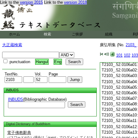
Link to the
version 2015
Link to the
version 2018
T2103_.52.0105c19
T2103_.52.0105c20
T2103_.52.0105c21
T2103_.52.0105c22
T2103_.52.0105c23
T2103_.52.0105c24
ホーム
検索
ご挨拶
組織
利
T2103_.52.0105c25
T2103_.52.0105c26
大正蔵検索
廣弘明集 (No.
2103_
T2103_.52.0105c27
T2103_.52.0105c28
101
102
103
T2103_.52.0105c29
punctuation
Hangul
Eng
T2103_.52.0106a01
T2103_.52.0106a02
TextNo.
Vol.
Page
T2103_.52.0106a03
T2103_.52.0106a04
T2103_.52.0106a05
INBUDS
T2103_.52.0106a06
T2103_.52.0106a07
INBUDS
(Bibliographic Database)
T2103_.52.0106a08
Search
T2103_.52.0106a09
T2103_.52.0106a10
T2103_.52.0106a11
Digital Dictionary of Buddhism
T2103_.52.0106a12
T2103_.52.0106a13
電子佛教辭典
パスワードがない場合は「guest」でログインしてくださ