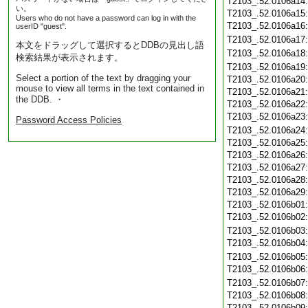
T2103_.52.0106a14
い。
T2103_.52.0106a15
Users who do not have a password can log in with the
T2103_.52.0106a16
userID "guest".
T2103_.52.0106a17
本文をドラッグして選択するとDDBの見出し語
T2103_.52.0106a18
検索結果が表示されます。
T2103_.52.0106a19
Select a portion of the text by dragging your
T2103_.52.0106a20
mouse to view all terms in the text contained in
T2103_.52.0106a21
the DDB. ・
T2103_.52.0106a22
T2103_.52.0106a23
Password Access Policies
T2103_.52.0106a24
T2103_.52.0106a25
T2103_.52.0106a26
T2103_.52.0106a27
T2103_.52.0106a28
T2103_.52.0106a29
T2103_.52.0106b01
T2103_.52.0106b02
T2103_.52.0106b03
T2103_.52.0106b04
T2103_.52.0106b05
T2103_.52.0106b06
T2103_.52.0106b07
T2103_.52.0106b08
T2103_.52.0106b09