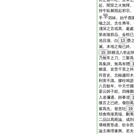
起。闇室之火無暉。
持牛臥棘競起邪宗。
手
四缽。始乎鹿
喩之説。含生弗等。
淺深之言或異。處處
第各隨群品。金棺已
池且涸。白
13
疊
滅。末地之報已終。
15
部横流八乾起
乃無常之刀。三聚爲
爲集諦。無爲有體
猶退。豈啻千里之舛
符晋史。北轅趨郢木
利害不識。膠柱鳴瑟
八百餘年。中天竺國
梁云師子鎧。四種圍
入道彌通。師事逹
微言之已絶。傷頽風
紫爲先。發意吐
19
領會商搉異端。刪夷
二品以爲斯論。成則
壞稱實形虚。欲令毘
論主兩理兼興。若夫