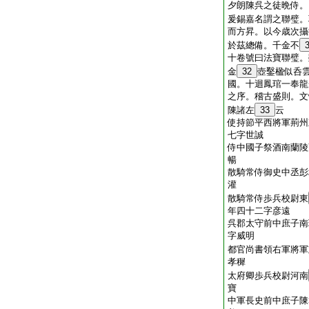
夕朗陳呉之徒晩侍。
爰錫嘉名謂之聯璧。
而方昇。以今歳次攝
於茲總備。千金不
十卷號曰法寶聯璧。
金
32
壺鑿楹似呑
國。十迴鳳琯一奉龍
之序。稽古盛則。文
陳諸左
33
云
使持節平西將軍荊州
七字世誠
侍中國子祭酒南蘭陵
暢
散騎常侍御史中丞彭
灌
散騎常侍歩兵校尉東
年四十二字彦遠
呉郡太守前中庶子南
字威明
都官尚書領右軍將軍
孝穉
太府卿歩兵校尉河南
寶
中軍長史前中庶子陳