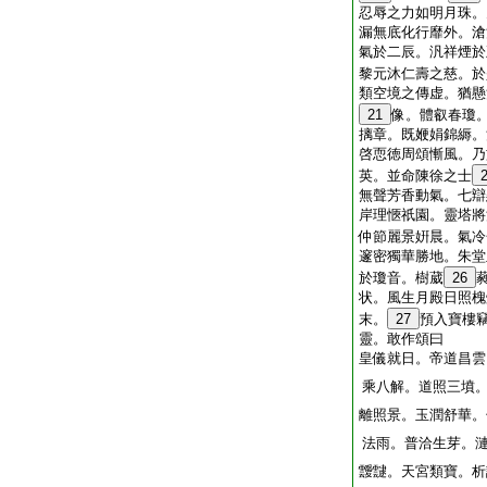
忍辱之力如明月珠。
漏無底化行靡外。滄
氣於二辰。汎祥煙於
黎元沐仁壽之慈。於
類空境之傳虚。猶懸
21
像。體叡春瓊
摛章。既㛹娟錦縟。
啓恧徳周頌慚風。乃
英。並命陳徐之士
無聲芳香動氣。七辯
岸理愜祇園。靈塔將
仲節麗景姸晨。氣冷
邃密獨華勝地。朱堂
於瓊音。樹葳
26
状。風生月殿日照槐
末。
27
預入寶樓
靈。敢作頌曰
皇儀就日。帝道昌雲
乘八解。道照三墳
離照景。玉潤舒華。
法雨。普洽生芽。
靉靆。天宮類寶。析