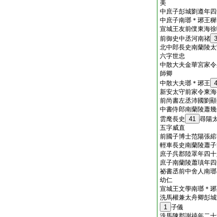
美
中庶子彭城劉遵年四
中庶子南瑯＊琊王穉
宣城王友前僕東海徐
前御史中丞河南禇
北中郎長史南蘭陵太
六字世忠
中散大夫金華宮家令
師卿
中散大夫瑯＊琊王
新安太守前家令東海
前尚書左丞沛國劉顯
中書侍郎南蘭陵蕭幾
雲麾長史
41
尋陽
五字威直
前國子博士范陽張綰
輕車長史南蘭陵蕭子
庶子呉郡陸罩年四十
庶子南蘭陵蕭瑱年四
祕書丞前中舍人南瑯
幼仁
宣城王文學南瑯＊琊
洗馬權兼太舟卿彭城
1
子儀
洗馬陳郡謝禧年二十