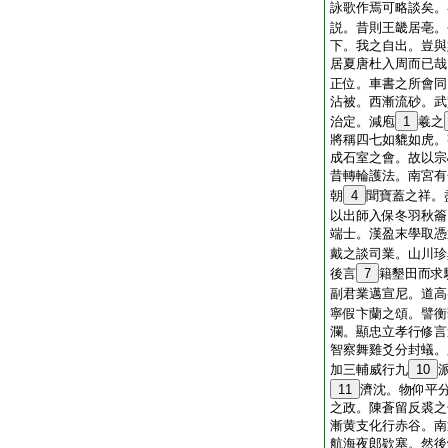
詠歌作焉可略談矣。
説。昔則王畿居亳。
下。我之自出。豈與
居夏唐杜入周而已哉
正位。車書之所會同
沾被。西漸流砂。武
治定。減庖
1
羲之
將稱四七如貔如虎。
成石室之會。故以宗
昔轉輪護法。南宮有
朝
4
聞寶蓋之祥。
以出師入保冬羽秋籥
端士。漢盈末學取憑
戴之談司業。山川珍
後言
7
籍墾田而求
副君業邁宣尼。道高
寧假卞蘭之頌。譬衡
瀾。顯忠立孝行修言
智察舞雞爻分封蟻。
加三輔威行九
10
11
濟沈。物仰平
之政。陳蒼留反裘之
漸黄支化行赤谷。南
航海夜郎欵塞。然後