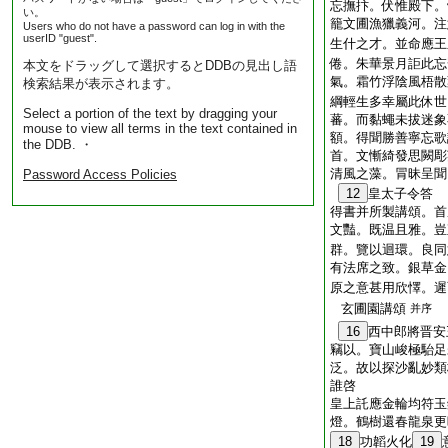
忘撫抃。伏惟殿下。
い。
籠文圃漁獵義河。注
Users who do not have a password can log in with the
userID "guest".
生什之才。並命應王
倦。朱華景月詎此忘
本文をドラッグして選択するとDDBの見出し語
氣。霜竹浮陰風梧散
検索結果が表示されます。
綱輕生多幸屬此休世
Select a portion of the text by dragging your
蕃。而黏蠅未拔迷象
mouse to view all terms in the text contained in
額。得聞勝善寧忘歌
the DDB. ・
首。文慚綺發思闕彫
清風之藻。冐昧呈聞
Password Access Policies
12
皇太子令答
得書并所製講頌。首
文豔。既温且雅。豈
群。覽以迴環。良同
有法席之致。銀草金
原之意甚用欣懌。遲
玄圃園講頌
并序
16
西中郎將晋安
竊以。寶山峻極駘足
泛。故以探沙亂妙類
誰啓
皇上託應金輪均符玉
燈。鶴樹還春龍泉更
18
功韜火化
19