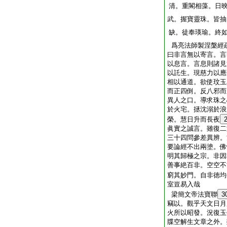
清。重閣相藻。日
武。握寶靈珠。皆抽
缺。徒奉瑛瑜。終
爲亮法師製涅槃經
曰非言無以寄言。言
以息言。言息則諸見
以託生。現慈力以應
相以通道。欲使玟玉
而正四倒。反八邪而
異人之口。導求珠之
於火宅。拯沈溺於浪
榮。慧日升而長夜
眞實之誠言。雖復二
三十四問參差異辨。
要論經不出兩塗。佛
明其歸極之宗。非因
善事絶百非。空空不
窮其妙門。自非徳均
室豈易入哉
梁簡文帝法寶聯
3
竊以。觀乎天文日月
火所以昭發。況復玉
牒空解生文章之外。