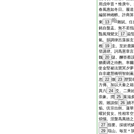
用戊申晋＊惟庚午。
春風惠如冬日。履道
編留神緗帙。許商算
東
13
雜賦。任
銘自盤盂。無不若指
豔風飛鸞文
17
焱
氣。韻調律呂藻振玄
稚
19
圭。至於鹿
登講肆。詞爲憲章言
魏
20
儲。酬答蔡
猶衢罇之待酌。率爾
使金堅祕法寶冥夕夢
自非建慧橋明智劍薫
忽
22
微
23
歴賢
方傳。加以大秦之籍
異六
24
爻。二乘
崇象。潤
25
葉滋
因。雖談假
26
續
焔。倶宗出倒。蓮華
曜於貧女。性相常空
煩惱。涅槃爲萬徳之
27
指要。採彼玳
29
琨山。毎至＊