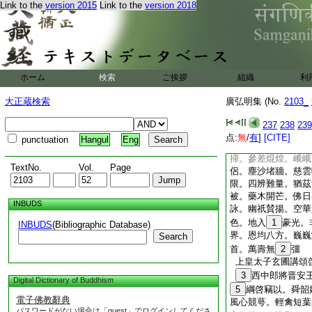
Link to the
version 2015
Link to the
version 2018
翰。勒跡書狼。銀車
截。化普龍郷。西踰
禹。解網如湯。衢室
卷。諫鼓其鏜。萬符
潤。朱草舒芳。珠懷
37
鵠。高梧集凰
ホーム
検索
ご挨拶
組織
利
伯友。訪道西王。遊
出。豈曰津梁。我有
大正蔵検索
廣弘明集 (No.
2103_
動。金輪曉莊。紫虯
237
238
239
40
。龍驂啓行
点:
無
/
有
]
[CITE]
punctuation
Hangul
Eng
日。翠鳳
42
暿陽
掃。參差焜煌。峨峨
TextNo.
Vol.
Page
侶。塵沙堵牆。慈雲
限。四辨難量。猶茲
被。藥木開芒。佛日
INBUDS
詠。幽祇賛揚。空華
色。地入
1
豪光。
INBUDS
(Bibliographic Database)
界。恩均八方。巍巍
Search
首。萬壽無
2
彊
上皇太子玄圃講頌
3
西中郎將晋安
Digital Dictionary of Buddhism
5
綱啓竊以。舜韶
電子佛教辭典
風心競萼。輕禽短葉
パスワードがない場合は「guest」でログインしてくださ