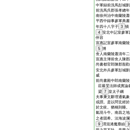
中軍録前洗馬彭城劉
前洗馬呉郡張孝總年
南徐州治中南蘭陵蕭
平西中録事參軍典書
年四十八字子
3
愼
4
安北中記室參軍
仲容
宣惠記室參軍南蘭陵
5
博
舍人南蘭陵蕭清年二
宣惠主簿前舍人陳郡
尚書都官郎陳郡殷勸
安北外兵參軍彭城劉
威
前尚書殿中郎南蘭陵
莊嚴旻法師成實論
梁
7
皇太子綱
夫事秉文辭理通氣象
或躓。是以問玄經於
於文侯。猶稱則睡。
氣現斗牛。南昌之地
之者固希。法海波瀾
9
渭混淆魔塵紛
1
田之苗不吐。意華之