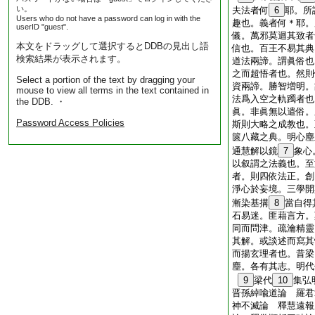
い。
夫法者何
6
耶。所
Users who do not have a password can log in with the
趣也。義者何＊耶。
userID "guest".
儀。萬邪莫迴其致者
本文をドラッグして選択するとDDBの見出し語
信也。百王不易其典
検索結果が表示されます。
道法兩諦。謂眞俗也
之而超悟者也。然則
Select a portion of the text by dragging your
資兩諦。勝智増明。
mouse to view all terms in the text contained in
法爲入空之軌躅者也
the DDB. ・
眞。非眞無以遣俗。
Password Access Policies
斯則大略之成教也。
篋八藏之典。明心塵
通慧解以鏡
7
象心
以叙謂之法義也。至
者。則四依法正。創
淨心於妄境。三學開
漸染基搆
8
當自得
石易迷。匪藉言方。
同而問津。疏瀹精靈
其解。或談述而寫其
而揚玄理者也。昔梁
塵。各有其志。明代
9
梁代
10
集弘
晋孫綽喩道論 羅君
神不滅論 釋慧遠報