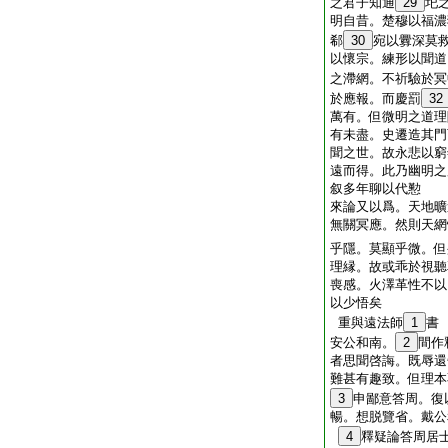
之君子知通
29
圯
明自昔。楚穆以福濃
郗
30
宛以釁深莫
以懷宗。練形以聞道
之滯網。不祈驗於冥
於應報。而慶罰
32
萬有。但微明之道理
有未盡。史遷造其門
聞之世。故永悲以窮
遠而得。此乃幽明之
叙多年聊以代懃
來論又以爲。天地曠
無關冥應。然則天網
乎隱。莫顯乎微。但
理縁。故或乖於視聽
喪感。火澤革性不以
以少悟矣
重與遠法師
1
書
安公和南。
2
間作
者思聞啓誨。既辱還
難甚有趣致。但理本
3
申鄙意答周。復
暢。想脱覽省。戴公
4
釋疑論答周居