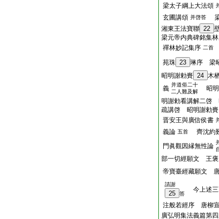
梁太子綱上大法頌
玄圃講頌
梁
并啓答
湘東王法寶聯
22
梁元帝内典碑銘集林
禪林妙記集序
二首
苑珠
23
琳序 梁
昭明謝勅賚
24
木
并道俗二十
義
昭明
二人難及解
明謝勅看講解二啓 
疏講啓 昭明謝勅賚
晋安王與廣信侯書
義論
齊沈約難
五首
門眞觀因縁無性論
部一切經願文 王褒
帝寶臺經藏願文 
請謝
今上述三
25
答
注般若經序 唐柳
廣弘明集法義篇第四