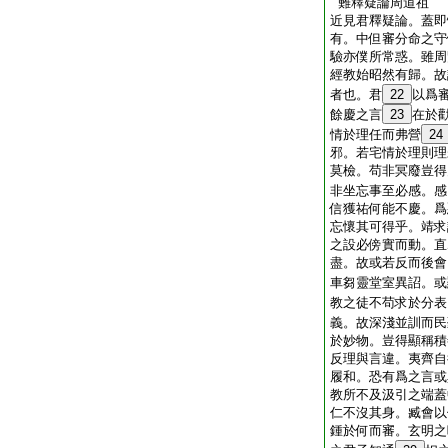
難釋疑論周道祖
近見君釋疑論。蓋即
有。中但審分命之守
驗亦僕所常惑。雖周
經教始昭然有歸。故
者也。君
22
以爲
餘慶之言
23
在於
情於理任而弗營
24
邪。若宅情於理則理
莫檢。苟非冥廢豈得
非坐忘事至必感。感
信獲祐何能不慶。爲
忘懷其可得乎。靖求
之設必傍實而動。直
盡。故或若反而後會
車芻靈堂室異詔。或
教之徒不苟求於分表
義。故深淺並訓而民
於妙物。豈得顯稱積
反理與言違。夷齊自
履和。恐有爲之言或
教所不及汲引之端蓋
仁不沒其身。臧會以
鍾於何而審。玄明之