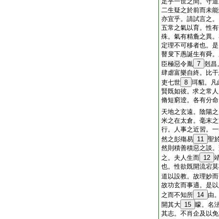
足乎一世之間。守道
二生疑之於前而未能
亦宜乎。請試言之。
五常之氣以育。性有
殊。氣有精麁之異。
定理不可移者也。是
瞽叟下愚誕生有舜。
臣極惡令胤
7
剋昌
肆虐富樂自終。比干
吏七世
8
珥貂。凡
賢既如彼。求之常人
脩短窮逹。各有分命
天地之玄遠。陰陽之
米之在太倉。毫末之
行。人事之近習。一
然之彭殤易
11
聖
然則積善積惡之談。
之。夫人生而
12
也。性欲既開流宕莫
道以設教。故理妙而
故功玄而事適。是以
之而不知所
14
由
開其大
15
矇。名
其志。不肖企及以免