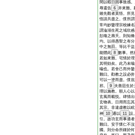
間以暇日因事致感。
辱還告
6
并來難。
雖先觀者莫悟。所見
悟請共盡之。僕所謂
常均妙鑒理宗校練名
謂淪溺生死之域欣慼
彭殤之壽夭。則知脩
均。以得愚聖之有分
中之無罰。等比干盜
能體此
8
數事。然
若如來難。宅情於理
其明効矣。此乃未喩
喩也。若舍己而外鑒
難曰。勸教之設必傍
可以一塗而盡。僕豈
邪。
9
夫善惡生於
理以施教。順人心以
玄風而載悦。肆情出
玄物表。日用而忘其
其宗。非違虚教以眩
神
10
通以
11
設
引。故功玄而事適者
難曰。安于懷仁不沒
國。則分命所鍾於何