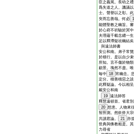
臣之義篤。長幼之禮
爲失道之人。譏議以
士。聲譽以之彰。此
臾而忘善哉。何必
能體聖教之幽旨。審
於心府不祈驗於冥中
夫理蘊千載念纒一生
足以釋滯疑祛幽結矣
與遠法師書
安公和南。弟子常覽
於積行。是以自少束
所知。言不傷於物類
顧景。塊然不盡。唯
毎中
18
宵幽念。
定分。積善積惡之談
此釋疑論。今以相呈
戴安公和南
19
遠法師答
釋慧遠頓首。省君別
20
想患。人物來
智所測。然依傍大宗
共讀君論。
21
亦
世典與佛教粗是。其
力尋省