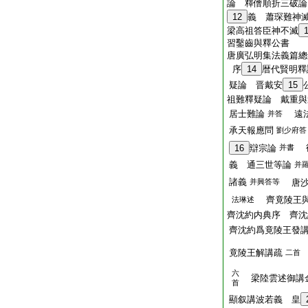
論 釋僧順折三破論
12
義 蕭琛難神
梁高祖答臣神不滅
習鑿齒與釋公書
唐廣弘明集法義篇總
序
14
暦代賢明釋
疑論 晋戴安
15
祖難釋疑論 戴重與
居士難論
遠法
并答
承天報應問
劉少府答
後
16
辯宗論
并書
義 通三世等論
并
諸義
并興答等
唐沙
齊竟陵王與
法琳述
齊沈約内典序 齊沈
齊沈約爲竟陵王發
竟陵王解講疏
二首
六
梁陸雲述御講
首
顯叙講波若義 皇