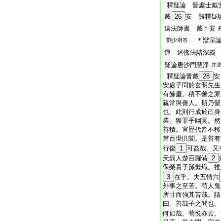
釋疑論 晋處士戴
戴
26
安 難釋疑
遠法師書 戴＊安
＊辯宗
劉少府答
運 述佛法諸深義
疑論唐沙門慧淨
并
釋疑論晋戴
28
安
安處子問於玄明先生
有餘慶。積不善之家
親常與善人。斯乃聖
也。此則行成於己身
業。獲罪乎幽冥。然
善積。宜歴代皆不移
當百世倶闇。是善有
行復
1
可益哉。又
天罰人楚百羅備
2
保榮貴子孫繁熾。推
3
在乎。夫五情六
外事之至苦。苟人鬼
所甘而強其苦哉。請
曰。善哉子之問也。
何如哉。荀悦亦云。