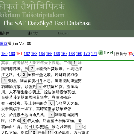
51
52
豈
惶恐能了
耶
彈曰。如汝所奏損
:
條如左。謹言
53
國害民事不可
也
:
54
上秦王論啓
:
沙門法琳等啓。琳聞情切者其聲必哀。理正
:
者其言必直。是以窮子念逹其言。勞人願歌
用条件
使い方
English
道宣
撰 ) in Vol. 00
159
160
161
162
163
164
165
166
167
168
169
170
171
[行番号:
有
/
:
其事。何者竊見大業末年天下喪亂。二儀
1
墋
:
黷四海沸騰。波
2
振塵飛丘焚原燎。五馬絶浮
:
江之路。七
3
童有平壘之歌。烽燧時警羽檄
:
4
競馳。關塞多虞刁斗不息。道消徳亂運盡數
:
窮轉輸寔繁。頭會箕
5
斂積屍如莽。流血爲
:
川。人不聊生物亦勞止。控告無所投骸莫從。
:
百姓苦其倒懸萬國困其無主。豈圖法輪絶
:
響正教陵夷。聖上興弔俗之
6
心順昊天之命。
:
爰擧義旗平一區宇。當時道俗蒙頼華戎胥
:
悦。於是協天地而通八風。
7
測陰陽而調四
:
序。和邦國
8
叙人倫。功蓋補天神侔立極。降
:
雲雨而生育。開日月以照臨。發之以聲明。
9
紀
:
之以文物。恩霑
10
行葦
11
化洽蟲魚。方欲重述