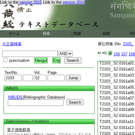
Link to the
version 2015
Link to the
version 2018
T2103_.52.0160c20
T2103_.52.0160c21
T2103_.52.0160c22
T2103_.52.0160c23
ホーム
検索
ご挨拶
組織
利
T2103_.52.0160c24:
T2103_.52.0160c25:
大正蔵検索
廣弘明集 (No.
2103_
T2103_.52.0160c26:
T2103_.52.0160c27:
T2103_.52.0160c28:
156
157
158
T2103_.52.0160c29:
punctuation
Hangul
Eng
T2103_.52.0161a01
T2103_.52.0161a02
TextNo.
Vol.
Page
T2103_.52.0161a03
T2103_.52.0161a04
T2103_.52.0161a05
INBUDS
T2103_.52.0161a06
INBUDS
(Bibliographic Database)
T2103_.52.0161a07
Search
T2103_.52.0161a08
T2103_.52.0161a09
T2103_.52.0161a10
Digital Dictionary of Buddhism
T2103_.52.0161a11
T2103_.52.0161a12
電子佛教辭典
T2103_.52.0161a13
パスワードがない場合は「guest」でログインしてくださ