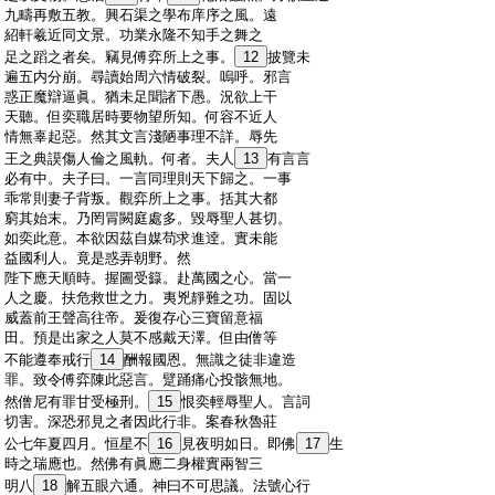
:
九疇再敷五教。興石渠之學布庠序之風。遠
:
紹軒羲近同文景。功業永隆不知手之舞之
:
足之蹈之者矣。竊見傅弈所上之事。
12
披覽未
:
遍五内分崩。尋讀始周六情破裂。嗚呼。邪言
:
惑正魔辯逼眞。猶未足聞諸下愚。況欲上干
:
天聽。但奕職居時要物望所知。何容不近人
:
情無辜起惡。然其文言淺陋事理不詳。辱先
:
王之典謨傷人倫之風軌。何者。夫人
13
有言言
:
必有中。夫子曰。一言同理則天下歸之。一事
:
乖常則妻子背叛。觀弈所上之事。括其大都
:
窮其始末。乃罔冐闕庭處多。毀辱聖人甚切。
:
如奕此意。本欲因茲自媒苟求進逹。實未能
:
益國利人。竟是惑弄朝野。然
:
陛下應天順時。握圖受籙。赴萬國之心。當一
:
人之慶。扶危救世之力。夷兇靜難之功。固以
:
威蓋前王聲高往帝。爰復存心三寶留意福
:
田。預是出家之人莫不感戴天澤。但由僧等
:
不能遵奉戒行
14
酬報國恩。無識之徒非違造
:
罪。致令傅弈陳此惡言。躄踊痛心投骸無地。
:
然僧尼有罪甘受極刑。
15
恨奕輕辱聖人。言詞
:
切害。深恐邪見之者因此行非。案春秋魯莊
:
公七年夏四月。恒星不
16
見夜明如日。即佛
17
生
:
時之瑞應也。然佛有眞應二身權實兩智三
:
明八
18
解五眼六通。神曰不可思議。法號心行