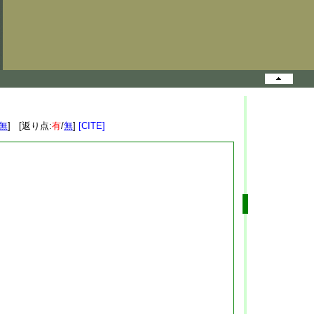
無
] [返り点:
有
/
無
]
[CITE]