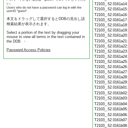
い。
T2103_.52.0161a14
Users who do not have a password can log in with the
T2103_.52.0161a15
userID "guest".
T2103_.52.0161a16
本文をドラッグして選択するとDDBの見出し語
T2103_.52.0161a17
検索結果が表示されます。
T2103_.52.0161a18
T2103_.52.0161a19
Select a portion of the text by dragging your
T2103_.52.0161a20
mouse to view all terms in the text contained in
T2103_.52.0161a21
the DDB. ・
T2103_.52.0161a22
Password Access Policies
T2103_.52.0161a23
T2103_.52.0161a24
T2103_.52.0161a25
T2103_.52.0161a26
T2103_.52.0161a27
T2103_.52.0161a28
T2103_.52.0161a29
T2103_.52.0161b01
T2103_.52.0161b02
T2103_.52.0161b03
T2103_.52.0161b04
T2103_.52.0161b05
T2103_.52.0161b06
T2103_.52.0161b07
T2103_.52.0161b08