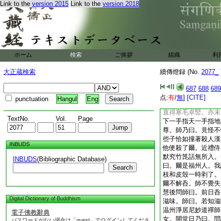
Link to the
version 2015
Link to the
version 2018
清光何處無
建寧府竺原宗元菴主
慧分座西禪。丞相張
之不就。歸舊里結茅
請開法示衆曰。若究
秖管尋來尋去。忽然
ホーム
検索
ご挨拶
組織
利
了便見自家庫藏。一
他求別有甚麼事。示
大正蔵検索
續傳燈録 (No.
2077_
楔解粘去縛。我這裏
縛了。送向深潭裏。
687
688
689
法之人氣呑宇宙爲大
点:
有
/
無
]
[CITE]
punctuation
Hangul
Eng
達磨大師出來。也教
直得寒毛卓竪。亦未
TextNo.
Vol.
Page
下一手指天一手指地
尊。師乃曰。見怪不
些子恰如撞著殺人漢
INBUDS
他便殺了爾。近禮侍
默究竹箆話無所入。
INBUDS
(Bibliographic Database)
曰。爾是福州人。我
Search
枝和皮殼一時剥了。
爾不解呑。師不覺失
慧後問師曰。前日呑
Digital Dictionary of Buddhism
滋味。師曰。若知滋
温州淨居尼妙道禪師
電子佛教辭典
女。開堂日乃曰。問
パスワードがない場合は「guest」でログインしてくださ