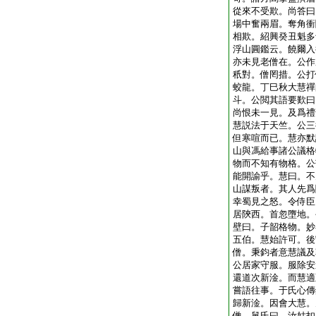
從來不受欺。尚答曰
場中奮兩眉。奪角衝
相欺。紹興癸丑魁多
浮山圓鑑云。饒爾入
亦未見老僧在。公作
秖對。僧罔措。公打
蛟龍。丁巳秋大慧禪
斗。公閲其語要歎曰
尚恨未一見。及爲禮
慧説法于天竺。公三
但寒喧而已。慧亦默
山與馮給事諸公議格
物而不知有物格。公
能開諭乎。慧曰。不
山謀叛者。其人先爲
幸蜀見之怒。令侍臣
居陝西。首忽墮地。
壁曰。子韶格物。妙
五伯。慧始許可。後
僧。秉鈞者意慧議及
公居家守服。服除安
還道次新淦。而慧適
嘗語往事。于氏心傳
歸新淦。因會大慧。
僧。舅氏曰。汝姑扣