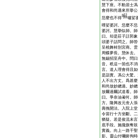
慧下座。不動居士馮
會得和尚適來所擧公
恁麼也不得
嚧娑
哩娑婆訶。恁麼不恁
婆訶。慧擧似師。師
曰。却是莊子註郭象
頭婆子話問之。師答
呈橈舞棹別宮商。雲
周蝶夢長。慧休去。
無錫招至舟中。問曰
音。秖這一箇也不消
言。道人理會得且如
是詣實。馮公大驚。
人不出方丈。爲甚麼
和尚放妙總過。妙總
放爾過爾試道看。師
曰。爭奈油餈何。師
方。隆興改元舍人張
壽挽開法。入院上堂
令當行十方坐斷。二
猶疑。若是俊流未言
底手段。施攙旗奪鼓
實義。向上一路千聖
影。靈山付囑俯徇時