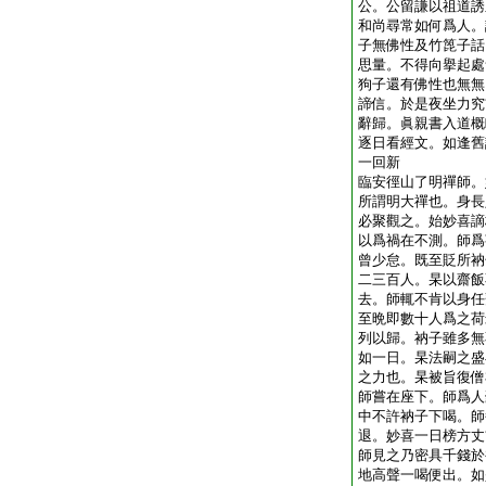
公。公留謙以祖道誘
和尚尋常如何爲人。
子無佛性及竹箆子話
思量。不得向擧起處
狗子還有佛性也無無
諦信。於是夜坐力究
辭歸。眞親書入道概
逐日看經文。如逢舊
一回新
臨安徑山了明禪師。
所謂明大禪也。身長
必聚觀之。始妙喜謫
以爲禍在不測。師爲
曾少怠。既至貶所衲
二三百人。杲以齋飯
去。師輒不肯以身任
至晩即數十人爲之荷
列以歸。衲子雖多無
如一日。杲法嗣之盛
之力也。杲被旨復僧
師嘗在座下。師爲人
中不許衲子下喝。師
退。妙喜一日榜方丈
師見之乃密具千錢於
地高聲一喝便出。如