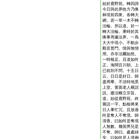
始於鹿野苑。轉四諦
今日與此界他方乃佛
林現前四衆。各轉大
網。若一草一木不轉
法輪。所以道。於一
轉大法輪。乘時於其
佛事周遍法界。一爲
大大中現小。不動歩
觀音普門。情與無情
用。亦非法爾如然。
一時報足。且道如何
正。海闊百川朝。上
已前則不問。十五日
云。日日是好日。師
盡周畢。不須特地覓
上堂。黄面老人横説
説。建法幢立宗旨。
道。始從鹿野苑。終
嘗説一字。點檢將來
日人事忙冗。且放過
何是奪人不奪境。師
清香。曰如何是奪境
人無數。幾箇男兒是
不奪。師曰。處處緑
安。曰如何是人境兩