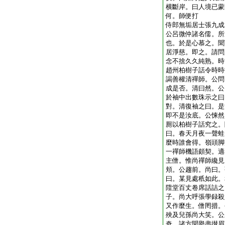
横斷岸。曰人境已蒙
何。師便打
侍郎無垢居士張九成
公呂微仲諸名儒。所
也。於是心慕之。聞
居淨慈。即之。請問
念不捨久久純熟。時
趙州柏樹子話令時時
謁善權清禪師。公問
成是否。清曰然。公
於袖中出數珠示之曰
對。清復袖之曰。是
即不是汝底。公悚然
厠以柏樹子話究之。
曰。春天月夜一聲蛙
麼時誰會得。嶺頭脚
一禪師機語頗契。適
主僧。惟尚禪師纔見
頬。公趨前。尚曰。
曰。某見處秖如此。
陞堂百丈卷席話詰之
子。尚大呼張學録殺
又作麼生。僧罔措。
殃及兒孫尚大笑。公
奇。諸方聞擧盡攅眉