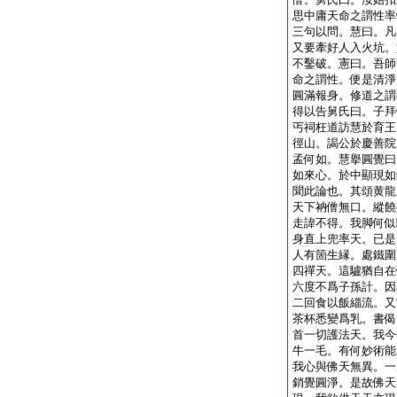
思中庸天命之謂性率
三句以問。慧曰。凡
又要牽好人入火坑。
不鑿破。憲曰。吾師
命之謂性。便是清淨
圓滿報身。修道之謂
得以告舅氏曰。子拜
丐祠枉道訪慧於育王
徑山。謁公於慶善院
孟何如。慧擧圓覺曰
如來心。於中顯現如
聞此論也。其頌黄龍
天下衲僧無口。縱饒
走諱不得。我脚何似
身直上兜率天。已是
人有箇生縁。處鐵圍
四禪天。這驢猶自在
六度不爲子孫計。因
二回食以飯緇流。又
茶杯悉變爲乳。書偈
首一切護法天。我今
牛一毛。有何妙術能
我心與佛天無異。一
銷覺圓淨。是故佛天