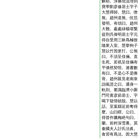
解耶。淨勝現流理則
寶學劉彦修居士字子
大慧禪師。慧曰。僧
無。趙州道無。但恁
發明。有頌曰。趙州
大難。處處緑楊堪繋
提刑呉偉明居士字元
得自受用三昧爲極致
隨衆入室。慧擧狗子
慧以竹箆便打。公無
曰。不須呈伎倆。直
生死。若祇呈伎倆有
平倏然契悟。連書數
有曰。不是心不是佛
骨。趙州親見老南泉
説偈證之曰。通身一
軌則。要識臨濟小厮
門司黄彦節居士。字
喝下疑情頓脱。慧以
話。至葉縣近前奪得
麼。山曰瞎。公曰。
得曾作臘梅絶句曰。
蘭。前村深雪裏。莫
秦國夫人計氏法眞。
食習有爲法。因大慧