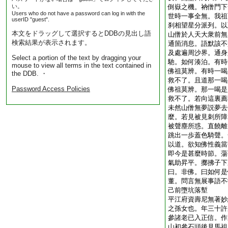
い。
倒嶽之機。衲僧門下
Users who do not have a password can log in with the
世時一事全無。我祖
userID "guest".
刹相望星分派列。以
本文をドラッグして選択するとDDBの見出し語
山僧於人天大衆前無
検索結果が表示されます。
通箇消息。語默該不
及處遍周沙界。通身
Select a portion of the text by dragging your
馳。如何湊泊。有時
mouse to view all terms in the text contained in
佛祖莫辨。有時一喝
the DDB. ・
救不了。且道那一喝
Password Access Policies
佛祖莫辨。那一喝是
救不了。若向這裏薦
未然山僧無夢説夢去
麼。若見被見刺所障
被聲塵所惑。直饒離
跳出一歩蓋色騎聲。
以道。欲知佛性義當
即今是甚麼時節。蕩
氣助昇平。擲拂子下
曰。非佛。曰如何是
董。問言無展事語不
己前墮坑落塹
平江府資壽尼無著妙
之孫女也。年三十許
參諸老已入正信。作
山初參石頭後見馬祖