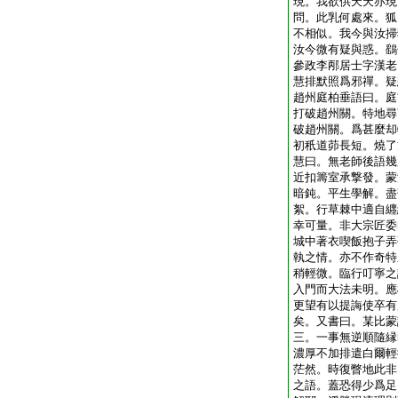
現。我欲供天天亦現
問。此乳何處來。狐
不相似。我今與汝掃
汝今微有疑與惑。鷂
參政李邴居士字漢老
慧排默照爲邪禪。疑
趙州庭柏垂語曰。庭
打破趙州關。特地尋
破趙州關。爲甚麼却
初秖道茆長短。燒了
慧曰。無老師後語幾
近扣籌室承撃發。蒙
暗鈍。平生學解。盡
絮。行草棘中適自纒
幸可量。非大宗匠委
城中著衣喫飯抱子弄
執之情。亦不作奇特
稍輕微。臨行叮寧之
入門而大法未明。應
更望有以提誨使卒有
矣。又書曰。某比蒙
三。一事無逆順隨縁
濃厚不加排遣白爾輕
茫然。時復瞥地此非
之語。蓋恐得少爲足