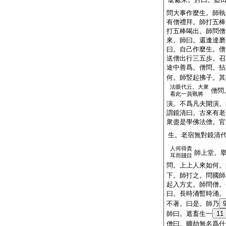
問大事作麼生。師執
有僧禮拜。師打五棒
打五棒喝出。師問僧
來。師曰。還逢達磨
曰。自己作麼生。僧
送僧出行三五歩。召
途中善爲。僧問。拈
何。師竪起拂子。其
法眼代云。大衆
僧問
看此一員戰將
演。不爲凡夫開演。
謂鏡清曰。古來有老
衆盡是學佛法僧。官
生。老宿無對鏡清
人何得貴
師上堂。
耳而賤目
問。上上人來如何。
下。師打之。問國師
起入方丈。師問僧。
曰。長時涌暫時涌。
不著。曰是。師乃
師曰。遮畜生一
11
僧曰。曠劫無名爲什