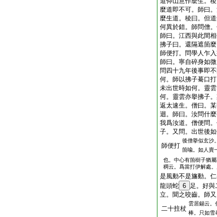
道仰山意作麼生。稜
麼道即不可。師曰。
麼生道。稜曰。但道
何異於錯。師問僧。
師曰。江西與此間相
拂子曰。還隔遮箇麼
師便打。問學人乍入
師曰。寧自碎身如微
問四十九年後事即不
何。師以拂子驀口打
未出世時如何。靈雲
何。靈雲亦擧拂子。
返太速生。僧曰。某
迴。師曰。汝問什麼
我爲汝道。僧便問。
子。又問。出世後如
後僧擧似玄沙
師便打
箇喩。如人賣
也。中心有箇樹子猶屬
稠云。爲當打伊解處。
是風動不是旛動。仁
龍頭蛇
6
足。好與
立。聞之咬齒。師又
雲居錫云。
二十拄杖
棒。只如雪