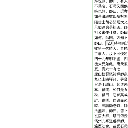
拜也無。師曰。有人
不爲名。石霜又因疾
時也無。師曰。渠亦
如是徴詰數四醻對無
陽信士胡公請居大光
只如達磨是祖否。師
祖又來作什麼。師曰
如何。師曰。方知不
師曰。
20
時教阿
收拾一代時人。直饒
了事人。汝不可便將
四十九年明不盡。四
徒大要如此。唐天復
寂。壽六十有七
廬山棲賢懷祐禪師泉
九坐山陳禪師。尋參
旨居于謝山。其道未
萃。僧問。如何是五
秋。僧曰。恁麼莫成
誰。僧問。自遠而來
時。曰請師憑時。師
法無差。師曰。雪上
玄悟大師。塔曰傳燈
筠州九峯道虔禪師。
遍歴法會。後受石霜