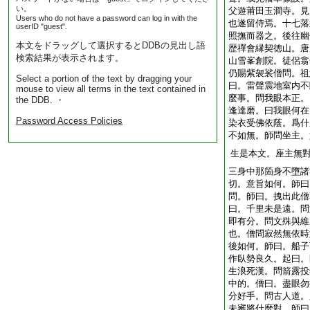
い。
父遊莆田玉澗寺。見
Users who do not have a password can log in with the
也遂留侍焉。十七落
userID "guest".
照撫而器之。後往幽
本文をドラッグして選択するとDDBの見出し語
歴禪會縁契徳山。唐
検索結果が表示されます。
山雪峯創院。徒侶翕
仍賜紫袈裟僧問。祖
Select a portion of the text by dragging your
曰。雷聲震地室内不
mouse to view all terms in the text contained in
麼事。問我眼本正。
the DDB. ・
逢達磨。曰我眼何在
Password Access Policies
染衣受佛依蔭。爲什
不如無。師問坐主。
生是本文。座主無
三身中那箇身不墮諸
切。意旨如何。師曰
問。師曰。拽出此僧
曰。千里未是遠。問
即有分。問文殊與維
也。僧問寂然無依時
後如何。師曰。船子
作臥勢良久。起曰。
生浪死漢。問箭露投
中的。僧曰。盡眼勿
分好手。問古人道。
未審將什麼對。師曰