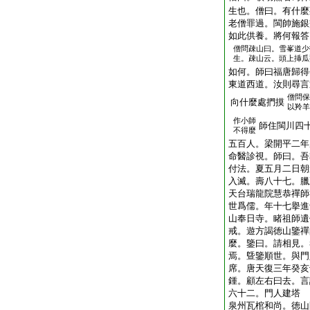
生也。僧曰。有什麼
老僧罪過。閩帥施銀
如此供養。將何報答
僧問疎山曰。雪峯道少
生。疎山云。頭上挿瓜
如何。師曰福唐歸得
東道西道。汝則尋言
僧問保
向什麼處捫摸
以羚羊
作小師
師住閩川四
不得麼
五百人。梁開平二年
命醫診視。師曰。吾
付法。夏五月二日朝
入滅。壽八十七。臘
天台瑞龍院慧恭禪師
世爲儒。年十七擧進
山奉日寺。睹祖師遺
戒。遊方謁徳山鑒禪
麼。鑒曰。請相見。
焉。曁鑒順世。與門
席。唐天復三年癸亥
鍾。顧左右曰去。言
六十二。門人建塔
泉州瓦棺和尚。徳山