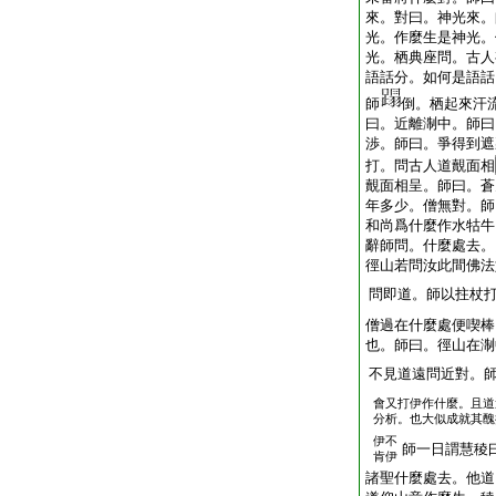
來。對曰。神光來。
光。作麼生是神光。
光。栖典座問。古人
語話分。如何是語話
師
倒。栖起來汗
曰。近離淛中。師曰
渉。師曰。爭得到遮
打。問古人道覿面相
覿面相呈。師曰。蒼
年多少。僧無對。師
和尚爲什麼作水牯牛
辭師問。什麼處去。
徑山若問汝此間佛法
問即道。師以拄杖
僧過在什麼處便喫棒
也。師曰。徑山在淛
不見道遠問近對。
會又打伊作什麼。且道
分析。也大似成就其醜
伊不
師一日謂慧稜
肯伊
諸聖什麼處去。他道