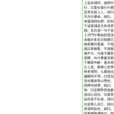
上堂有僧問。無間中
行。曰畜生復行什麼
是長生路上人。師曰
不共什麼命。師曰。
弟還識得命麼。欲知
千波競涌是文殊境界
榻。其次借一句子是
上宗門中事如節度使
未建許多名目指陳已
格商量到遮裏。不假
根試釆聽看。不假眼
抛不出。句後不藏形
箇體。向什麼處安眼
下圖度作解。盡未來
古人道。擬將心意學
時有僧問。九重無信
遍閫内不周。曰流光
淥水騰波青山秀色。
師將何拯濟。師曰。
無。曰恁麼即四海參
迷頭心自狂。曰還有
如何是不狂者。師曰
何是學人自己。師曰
承當時如何。師曰。
祖相傳復傳何法。師