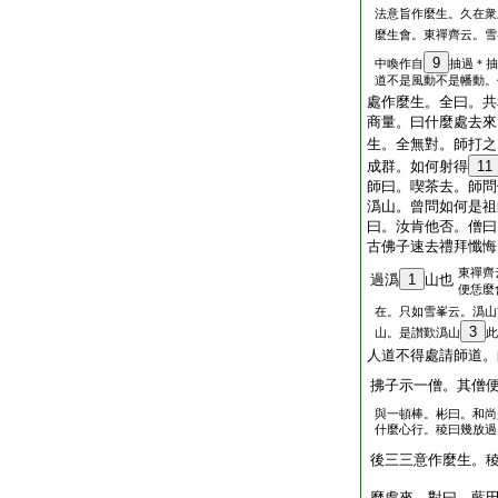
法意旨作麼生。久在衆
麼生會。東禪齊云。雪
9
中喚作自
抽過＊抽
道不是風動不是幡動。
處作麼生。全曰。共
商量。曰什麼處去來
生。全無對。師打之
成群。如何射得
11
師曰。喫茶去。師問
潙山。曾問如何是祖
曰。汝肯他否。僧曰
古佛子速去禮拜懺悔
東禪齊
過潙
1
山也
便恁麼
在。只如雪峯云。潙山
3
山。是讃歎潙山
此
人道不得處請師道。
拂子示一僧。其僧
與一頓棒。彬曰。和尚
什麼心行。稜曰幾放過
後三三意作麼生。
麼處來。對曰。藍