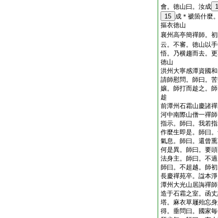
會。徳山曰。汝成
15
成＊褫箇什麼
摳衣徳山
襄州高亭簡禪師。初
云。不審。徳山以手
悟。乃横趨而去。更
徳山
洪州大寧感潭資國和
請師慰問。師曰。苦
孃。師打而趁之。師
趁
前潭州石霜山慶諸禪
河中南際山僧一禪師
指示。師曰。我若指
作麼生即是。師曰。
氣息。師曰。還曾熏
何是異。師曰。要頭
法身主。師曰。不過
師曰。不超越。師初
長慶禪苑卒。諡本淨
潭州大光山居誨禪師
造于石霜之室。函丈
塔。麻衣草屨殆忘身
得。垂問曰。國家毎