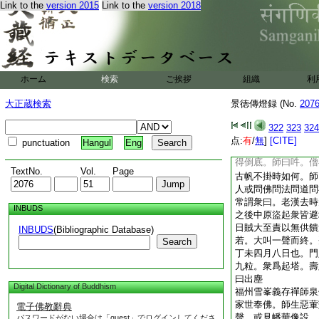
Link to the
version 2015
Link to the
version 2018
其僧後到雪峯擧前
語。被拄杖打趁下山
倶錯。僧問雪峯。聲
人見性如晝見日。未
拄杖打三下。其僧後
問如何是三界主。師
ホーム
検索
ご挨拶
組織
利
巖問。如何是毘盧師
之。師曰。汝年十七
大正蔵検索
景徳傳燈録 (No.
207
曰。銅
26
鈔鑼裏
師曰去。問如何是巖
322
323
324
僧曰。請和尚答話。
点:
有
/
無
]
[CITE]
punctuation
Hangul
Eng
曰。破草鞋與抛向湖
得倒底。師曰吽。僧
TextNo.
Vol.
Page
古帆不掛時如何。師
人或問佛問法問道問
常謂衆曰。老漢去時
INBUDS
之後中原盜起衆皆避
日賊大至責以無供饋
INBUDS
(Bibliographic Database)
若。大叫一聲而終。
Search
丁未四月八日也。門
九粒。衆爲起塔。壽
曰出塵
Digital Dictionary of Buddhism
福州雪峯義存禪師泉
家世奉佛。師生惡葷
電子佛教辭典
聲。或見幡華像設。
パスワードがない場合は「guest」でログインしてくださ