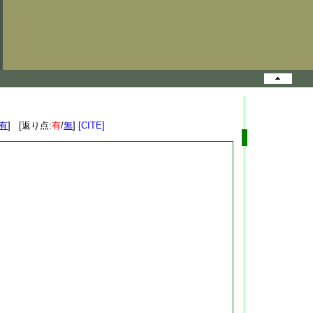
有
] [返り点:
有
/
無
]
[CITE]