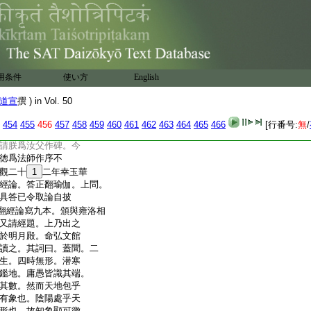
不足詮其理。聖教玄
源。故乃冒犯威嚴敢
矜許。撫躬累息相
月麗天。既分暉於戸牖。
巖涯。雲和廣樂。不祕
。豈韜彩於愚瞽。敢縁
用条件
使い方
English
雷雨曲垂天文俯照。
耀而倶懸。然則鷲嶺
道宣
撰 ) in Vol. 50
。雞園奧義。託英詞而
獨荷恩榮。亦使蠢蠢迷
454
455
456
457
458
459
460
461
462
463
464
465
466
[行番号:
無
/
奏之日。勅遂許焉。謂
請朕爲汝父作碑。今
徳爲法師作序不
觀二十
1
二年幸玉華
經論。答正翻瑜伽。上問。
具答已令取論自披
翻經論寫九本。頒與雍洛相
又請經題。上乃出之
於明月殿。命弘文館
讀之。其詞曰。蓋聞。二
生。四時無形。潜寒
鑑地。庸愚皆識其端。
其數。然而天地包乎
有象也。陰陽處乎天
形也。故知象顯可徴。