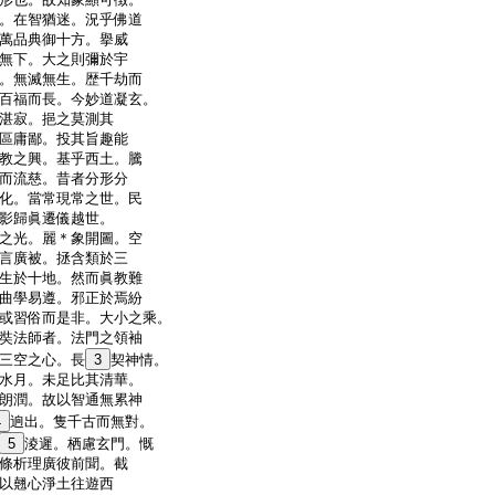
。在智猶迷。況乎佛道
萬品典御十方。擧威
無下。大之則彌於宇
。無滅無生。歴千劫而
百福而長。今妙道凝玄。
湛寂。挹之莫測其
區庸鄙。投其旨趣能
教之興。基乎西土。騰
而流慈。昔者分形分
化。當常現常之世。民
影歸眞遷儀越世。
之光。麗＊象開圖。空
言廣被。拯含類於三
生於十地。然而眞教難
曲學易遵。邪正於焉紛
或習俗而是非。大小之乘。
奘法師者。法門之領袖
三空之心。長
3
契神情。
水月。未足比其清華。
朗潤。故以智通無累神
4
逈出。隻千古而無對。
5
淩遲。栖慮玄門。慨
條析理廣彼前聞。截
以翹心淨土往遊西