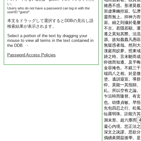
い。
雖愚不惑。形潜莫覩
Users who do not have a password can log in with the
崇虚乘幽控寂。弘濟
userID "guest".
靈而無上。抑神力而
本文をドラッグして選択するとDDBの見出し語
宙。細之則攝於毫釐
検索結果が表示されます。
不古。若隱若顯。運
遵之莫知其際。法流
Select a portion of the text by dragging your
源。故知蠢蠢凡愚區
mouse to view all terms in the text contained in
無疑惑者哉。然則大
the DDB. ・
漢庭而皎夢。照東域
Password Access Policies
跡之時。言未馳而成
仰徳而知遵。及乎晦
金容掩色。不鏡三千
端四八之相。於是微
塗。遺訓遐宣。導群
仰。莫能一其指歸。
糺。所以空有之論。
乍沿時而隆替。有玄
也。幼懷貞敏。早悟
先包四忍之行。松風
仙露明珠。詎能方其
測未形。超六塵而
凝心内境。悲正法之
深文之訛謬。思欲分
僞續眞開茲後學。是