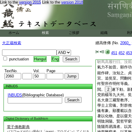
Link to the
version 2015
Link to the
version 2018
以神力無方。非神思
遠。非聖藻何以序其
希題目宸睠沖邈不垂
顧失圖。玄奘聞。日
江河紀地。亦流潤於
響於聾昧。金璧奇珍
ホーム
検索
ご挨拶
組織
利
斯理重以干祈。伏乞
配兩儀而同久。與二
大正蔵検索
續高僧傳 (No.
2060_
微言。假神筆而弘遠
宣暢。豈止區區梵衆
451
452
453
生方超塵累而已。表
punctuation
Hangul
Eng
駙馬高履行曰。汝前
氣力不如昔。願作功
TextNo.
Vol.
Page
能作碑。汝知之。貞
宮。追奘至。問翻何
何聖所作明何等義。
INBUDS
閲。
2
遂下勅。新
兗荊楊等九大州。奘
INBUDS
(Bibliographic Database)
Search
名大唐三藏聖教序。
學士上官儀。對群僚
儀有象。顯覆載以含
暑以化物。是以窺天
Digital Dictionary of Buddhism
明陰洞陽。賢哲罕窮
陰陽而易識者。以其
電子佛教辭典
パスワードがない場合は「guest」でログインしてくださ
地而難窮者。以其無