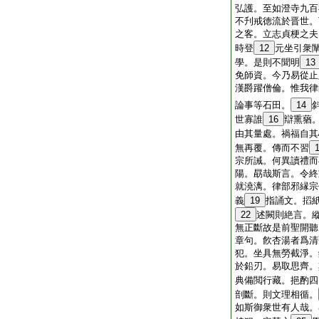
弘護。至如澄寺九百
不刋戒徳流於晋世。
之客。立志貞梗之夫
時登
12
元坐引衆
學。是則不聞明
13
免師資。今乃易從止
漢爵躍僧倫。惟我律
論事等石田。
14
世寡誰
16
辯熏蕕
由其量處。禍福自其
無再覆。傳而不習
宗所誡。何異讀禮而
陽。勗哉斯言。令終
就澆漓。律部邪縁宗
義
19
指誦文。搯
22
述闕則絶言。
無正斷故是前聖開聽
章句。飮杏湯者爲清
犯。坐具無勞截淨。
於鉛刃。易取思齊。
典備閲行藏。挹酌四
剖斷。則文理相循。
如斯御衆世有人哉。