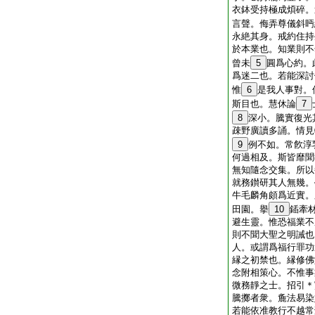
衣鉢受持極成煩碎。
言聲。侮弄尊儀斜眄
永絶其身。戒約住持
於本業也。知業則不
曾未
5
圓爲心約。
爲迷二也。若能深討
惟
6
是我人事對。
斯目也。慧休論
7
8
深小。騰實復光
疎野廣讀多誦。情見
9
例不如。常飮淳
何過相及。斯皆靡聞
無知隨念交集。所以
就務鑚研其人無幾。
牛毛麟角頗爲近實。
田園。擧
10
鍤牽
避生靈。惟恐福業不
則不聞大聖之明誡也
人。或謂爲福行罪功
縁之初禁也。縁修佛
念附相策心。不惟事
微務靜之士。招引＊
騰擲者衆。麁法易染
若能依准教行不越常