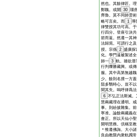
然也。其餘律匠。理
鄭魏。或開
30
壃
齊魯。莫不同師雲術
略可言矣。而
1
導
律雙授其功可高。于
行四分。登座引決共
箭而返。然遵一其神
法歸焉。可謂行之及
授。宗係
2
盛廣探
化。學門遠被製述全
師一
3
軌。雖欲厝
行判爍勝藏興。或傳
服。其中高第無越魏
少。餘則名擅一方蓋
阻多翳時心。豈不以
聞其失。嗚呼律爲法
6
不弘正法斯滅。
慧兩藏理在通明。戒
事。則紛披雜集。前
寧准。論餘兩藏義在
會正。所以天仙小聖
開明慧務。倶稱至教
＊惟遵佛誨。大小諸
良由教限内衆軌躅常