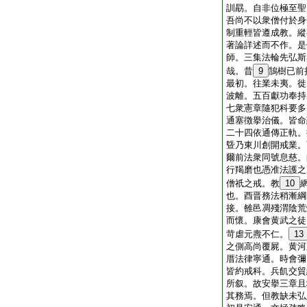
訓勗。自非位極至聖
吾尚不以衆僧付於身
制重輕皆遵成教。縱
著論詳述而不作。是
師。三集法輪先弘斯
哉。昔
9
鵠樹已前
最初。往業未夷。徙
波離。五百獻功奉持
七衆憲章隨犯科要多
通塞徴擧治儀。皆命
二十四依通傳正軌。
曁乃東川創開戒業。
爾前法衆同號息慈。
行羯磨也憑准法護之
僧祇之戒。教
10
也。酉晋務法稍漸綱
接。雒邑凋殘渭陰荒
而懷。康會黄武之徒
苛虐元燾不仁。
13
之側高尚覆屍。黄河
厝法律寧通。時會彌
皆約戒科。兵飢交貿
所叙。故安擧三章且
其務焉。但教缺未弘