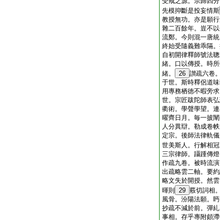
受戒之源。宗歸四分
先模抑斷是投妄情斯
教授無功。亦是願行
雜二百餘年。豈不以
流鄭。今則混一唐統
終始受隨義難乖隔。
自初開律釋師號法聰
緒。口以傳授。時所
緒。
26
讃疏六卷
于世。斯時釋侶道味
用專務栖徳不暇旁求
世。宗匠跋陀師表弘
衢術。學聲學望。連
曜齊日月。毎一披闡
人分異辯。勒成卷帙
定宗。後師法律軌儀
世美斯人。行解相冠
三宗律師。躡踵傳燈
作疏九卷。被時流演
出疏略雲二軸。要約
略文失於開授。然雲
暉則
29
覈切詞相
風骨。汾陽法願。眄
抄疏不減於前。彈糺
事相。存乎專附頗滯