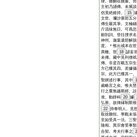
律。雖翻在姚秦。而
主初乃誦傳。未展談
侶竟絶維持。
15
文世。彌沙塞部五分
傳生嚴其筆。文極鋪
斤流味無日。可爲悲
願剖詞。登往捜求名
神州。迦葉遺部解脱
度。＊惟出戒本在世
異轍。世
18
諺妄
未傳。藏中見列僧祇
傳。非是百載五宗生
方已獲其四。若據攝
宗。此方已獲其一。
聖纉述行事。其中
裁略言之矣。惟夫慧
行之重無越斯經。諒
准。動靜科
20
據
弘善。故律縁制斯致
22
持奉明人。見
取捨難恒。學觀未張
至如受具一法。三聖
隨相。異宗會受事類
合契。考夫行事之