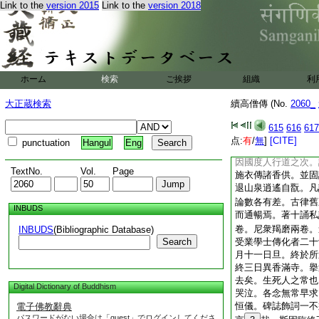
重使再請不獲而赴。
Link to the
version 2015
Link to the
version 2018
等。深相器重永崇供
慼慼。聞公通鑒不可
幹山。立寺行道數年
恐致損傷將事移止。
流。更入海虞山隱居
ホーム
検索
ご挨拶
組織
利
常百餘人。地宜梓樹
通給將來三寶功徳。
大正蔵検索
續高僧傳 (No.
2060_
草菴。兩兔一彪相親
30
凌惱。至於禽
615
616
617
績未可具也。蘇州都
点:
有
/
無
]
[CITE]
punctuation
Hangul
Eng
書降使頻請不赴。貞
因國度人行道之次。
TextNo.
Vol.
Page
施衣傳諸香供。並固
退山泉逍遙自翫。凡
論數各有差。古律舊
INBUDS
而通暢焉。著十誦私
卷。尼衆羯磨兩卷。
INBUDS
(Bibliographic Database)
Search
受業學士傳化者二十
月十一日旦。終於所
終三日異香滿寺。擧
去矣。生死人之常也
Digital Dictionary of Buddhism
哭泣。各念無常早求
恒儀。碑誌飾詞一不
電子佛教辭典
パスワードがない場合は「guest」でログインしてくださ