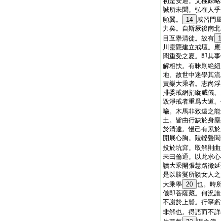
初是安通。文極疎略
誠所未聞。弘在人乎
願翼。
14
咸習門
力矣。自斯厥後南北
目互擧清徒。故有
川靈隱建立戒壇。應
聞重受之夏。即其事
解相扶。有昧則絶紐
地。故世中迷學其流
責樂大乘者。志尚浮
排委戒網捐縱威儀。
毀淨戒者重爲大道。
喩。木馬非致遠之能
土。皆由行缺於身塵
於清達。慢己有累於
開展心胸。陵轢聲聞
投於坑穽。取解則曲
未曰倫通。以此求心
讀大乘開張慧路徴延
是以勝鬘所談女人之
大乘學
20
也。時
儀即菩薩藏。何況諳
不謝於上賢。行寧虧
非解也。得語而不詳