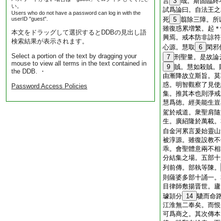
言
3
哉。斯固臨終
い。
試爲論曰。自法王之
Users who do not have a password can log in with the
userID "guest".
死
5
翦除三障。所
雖復惑累増繁。起＊
本文をドラッグして選択するとDDBの見出し語
興焉。戒本防非諒符
検索結果が表示されます。
心源。慧取
6
閑邪
Select a portion of the text by dragging your
7
刑聖量。是故論
mouse to view all terms in the text contained in
9
賊。慧如殺賊。
the DDB. ・
由漸降故立斯旨。莫
惑。明智觀察了見使
Password Access Policies
集。推其本也則淨戒
慧爲徳。經美能生豈
駕於戒道。衆聖肩隨
生。廣紹隆於萬載。
自金河累言爰始靈山
被淳源。雖復設教不
乖。會聖體意兩不相
分結集之場。五部十
列前傳。部執等陳。
則薩婆多部十誦一。
目律師敷揚晋世。廬
璩頴分
14
騼而命
江淮無二奉矣。而恨
可爲商之。其次傳本