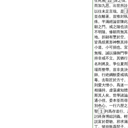
生死無
22
涯之儔
而加九思。出世所詮
以往未足言哉。是
並在離著。豈惟封執
殊。半滿經論皆陳此
願之門。戒之隨也須
不明隨。修願而無其
地。折翮有墜於空。
皆爲煩累形神弊其持
小道。小可捐也。宜
無報。誠以攝御門學
持非戒不立。其猶行
名利將及。爭位夏而
場而整帶。豈非貪決
師。行絶綱猷委戒填
毒。去取匠於方寸。
則愛大憎小。爲迷一
相攝持。虚蕩慮知體
斯其人矣。世學諸論
通小徑。委本筌而尋
別色心。一行六歴之
聖
1
列爲存道行。
討終身博綜詞義。輕
説富於脣吻。邪求滿
丁。號持瓶爲竪子。