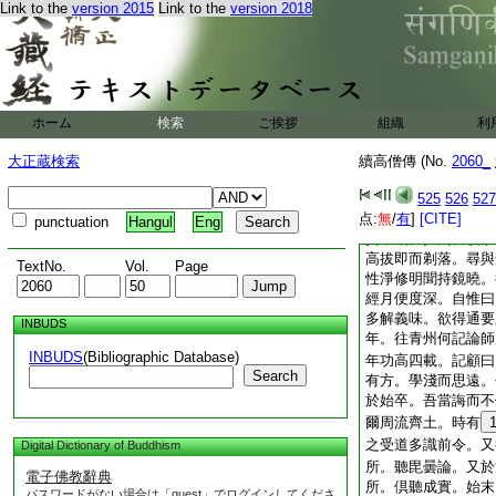
Link to the
version 2015
Link to the
version 2018
遘疾逾久。而戒行無
秋五十有九。初平素
隨。及隣大漸長號哀
往返二百餘里。遶寺
也。凶問後至方委狗
坎之後長眠流涙不食
ホーム
検索
ご挨拶
組織
利
釋道傑。姓楊。其先
裔復居河東安邑之鳴
大正蔵検索
續高僧傳 (No.
2060_
物表。年纔小學便就
粗知大略。然以宿植
525
526
527
点:
留戀抑奪不許。開皇
無
/
有
]
[CITE]
punctuation
Hangul
Eng
翼東飛。投聞喜横水
高拔即而剃落。尋與
TextNo.
Vol.
Page
性淨修明聞持鏡曉。
經月便度深。自惟曰
多解義味。欲得通要
INBUDS
年。往青州何記論師
INBUDS
(Bibliographic Database)
年功高四載。記顧曰
Search
有方。學淺而思遠。
於始卒。吾當誨而不
爾周流齊土。時有
之受道多識前令。又
Digital Dictionary of Buddhism
所。聽毘曇論。又於
電子佛教辭典
所。倶聽成實。始末
パスワードがない場合は「guest」でログインしてくださ