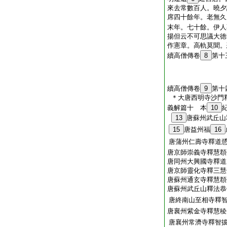
來去常數百人。曉夕
席四十餘年。老無久
末年。七十餘。伊人
揚但云不可思議大徳
作憲章。高軌莫聞。
續高僧傳卷
8
第十
續高僧傳卷
9
第十
＊大唐西明寺沙門
義解篇十 本
10
13
唐蘇州武丘山
15
唐益州福
16
唐蒲州仁壽寺釋道
唐京師崇義寺釋慧頵
唐同州大興國寺釋道
唐京師靈化寺釋三慧
唐蘇州通玄寺釋慧頵
唐蘇州武丘山釋法恭
唐終南山至相寺釋
唐襄州紫金寺釋慧稜
唐襄州常濟寺釋智