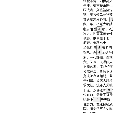
聽覽不倦。則傑高於
是非。鄭重校角開生
匠成者。則蓋裕隆深
稱＊謂素傑二公秋菊
恭退讓慈愛矜恕。
觀二年。栖巖大衆請
繼有阻僧
4
網。衆
許之。性寛厚善物性
攸靜。以貞觀十七年
栖巖。春秋七十二。
於臨終日
5
普召門
別已。自
6
加結坐
遍。一心靜聽。自稱
六。又令一人唱餘人
不覺久逝。依即坐殯
又感祥瑞。略故不述
寛法師夜坐如悶。夢
告別曰。如來大悲爲
求大法。流布人天欲
下流。然佛遺寄
9
位在前。素雖不肖深
竭愚上
11
于天聽
住努力。寛送目極忽
問。須臾信至方知昨