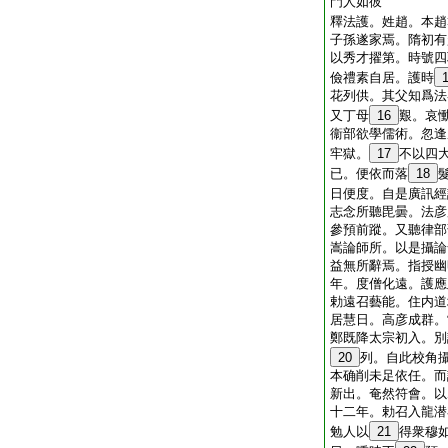
門人如彼
釋法護。姓趙。本趙
子孫遂家焉。隋初有
以秀才擢第。時號四
儉禮素自居。護時
花列供。其父知爲法
又丁母
16
艱。哀
衞部欲學儒術。忽逢
牢獄。
17
不以四
已。便依而落
18
日便度。自是廣訊經
志念所聽毘曇。法彦
參預前蹤。又聽律部
嵩論師所。以是攝論
益無所辭焉。指授幽
年。度僧化遠。護應
勅遠召藝能。住内道
居慧日。高彦成群。
鄭既降太宗初入。別
20
列。自此校角
本确削未足依任。而
新出。奄然符會。以
十二年。勅召入龍潜
勉人以
21
得衆穆