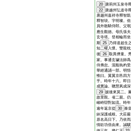
20
唐荊州玉泉寺
22
唐越州弘道寺
唐越州嘉祥寺釋智凱
釋智琰。字明璨。俗
員外散騎侍郎。父珉
應生觀徳。母氏張夫
玄寺塔。登相輪而坐
斯
25
乃得道超生
知二曜入懷。雙龍枕
後
26
取異儕童。
家。事通玄璩法師爲
侍弗怠。瀉瓶執杓受
華經通誦一部。明悟
惟曰。翼翼京邑四方
乎。時年十六。即日
成實論。聰慧夙成深
29
披後來莫二。
故里覲。省二親。仍
峻峙辯對如流。時年
逾年返京從
30
泰
鉢深護戒根。大莊嚴
原名高日下。乃依而
情欵功倍由來。誠驥
徳三年。建仁王
33