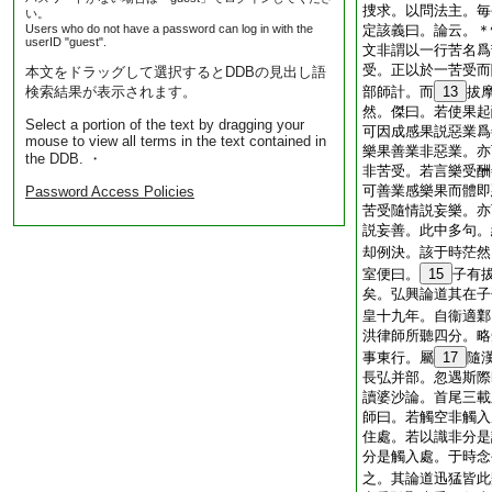
捜求。以問法主。毎
い。
Users who do not have a password can log in with the
定該義曰。論云。＊
userID "guest".
文非謂以一行苦名爲
受。正以於一苦受而
本文をドラッグして選択するとDDBの見出し語
検索結果が表示されます。
部師計。而
13
拔
然。傑曰。若使果起
Select a portion of the text by dragging your
可因成感果説惡業爲
mouse to view all terms in the text contained in
樂果善業非惡業。亦
the DDB. ・
非苦受。若言樂受酬
可善業感樂果而體即
Password Access Policies
苦受隨情説妄樂。亦
説妄善。此中多句。
却例決。該于時茫然
室便曰。
15
子有
矣。弘興論道其在子
皇十九年。自衞適鄴
洪律師所聽四分。略
事東行。屬
17
隨
長弘并部。忽遇斯際
讀婆沙論。首尾三載
師曰。若觸空非觸入
住處。若以識非分是
分是觸入處。于時念
之。其論道迅猛皆此