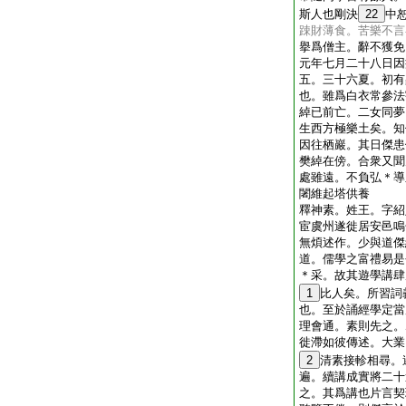
斯人也剛決
22
中
踈財薄食。苦樂不言
擧爲僧主。辭不獲免
元年七月二十八日因
五。三十六夏。初有
也。雖爲白衣常參法
綽已前亡。二女同夢
生西方極樂土矣。知
因往栖巖。其日傑患
樊綽在傍。合衆又聞
處雖遠。不負弘＊導
闍維起塔供養
釋神素。姓王。字紹
宦虞州遂徙居安邑鳴
無煩述作。少與道傑
道。儒學之富禮易是
＊采。故其遊學講肆
1
比人矣。所習詞
也。至於誦經學定當
理會通。素則先之。
徙滯如彼傳述。大業
2
清素接軫相尋。
遍。續講成實將二十
之。其爲講也片言契