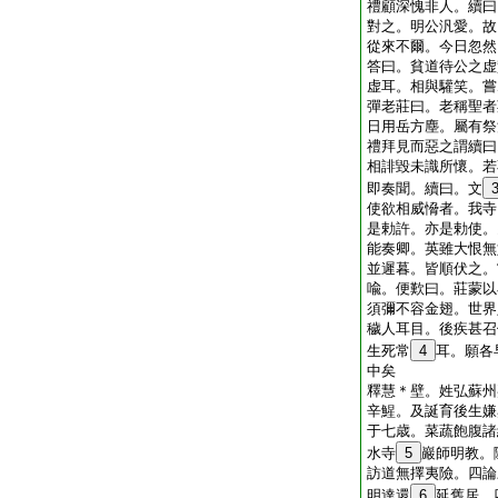
禮顧深愧非人。續曰
對之。明公汎愛。故
從來不爾。今日忽然
答曰。貧道待公之虚
虚耳。相與驩笑。嘗
彈老莊曰。老稱聖者
日用岳方塵。屬有祭
禮拜見而惡之謂續曰
相誹毀未識所懷。若
即奏聞。續曰。文
使欲相威愶者。我寺
是勅許。亦是勅使。
能奏卿。英雖大恨無
並遲暮。皆順伏之。
喩。便歎曰。莊蒙以
須彌不容金翅。世界
穢人耳目。後疾甚召
生死常
4
耳。願各
中矣
釋慧＊壁。姓弘蘇州
辛鯹。及誕育後生嫌
于七歳。菜蔬飽腹諸
水寺
5
巖師明教。
訪道無擇夷險。四論
明達還
6
延舊居。