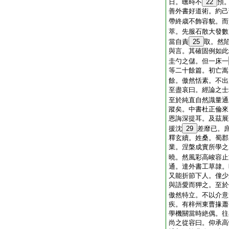
日。曛時不
22
預
善外書好道術。約己
帶終歳不飾容貌。而
萃。先服石散大發數
當自責
25
取。然
與言。其確固例如此
圭勺之儲。但一床一
等二十餘篇。初亡嵩
餘。傲然恬素。不出
至盡哀曰。經論之士
至於純直自然識量通
蹤矣。中書杜正倫來
恩誨深提耳。及茲展
援沈
29
差靡已。
釋玄續。姓桑。蜀郡
業。涅槃成實所學之
曉。然風彩高峻容止
通。達外書工草隷。
又能折節下人。僮少
與語愛而狎之。至於
傲然特立。不以介意
疾。有梓州東曹掾蕭
學機關當時絶偶。往
尚之從容曰。仰承高