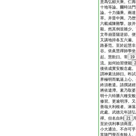
意爲弘顯大乘。仁壽
十地等論。爾時法門
論。十力攝乘。兩達
萃。并晋中興。乃歴
六載咸陳難撃。故并
殺。然其例並雖少。
文帝崩晋陽逆節。便
又講地持各五六遍。
路蒼范。至於起慧非
谷。依眞慧禪師學坐
起。慧歎曰。常
19
流。如何始習便能
後依成實安般念處。
謂神素法師曰。昨試
界極明而氣逼上心。
終須教遣。請撰諸經
將依遣滯。素乃取婆
明十六特勝六種安般
修習。更逾明淨。又
善哉大利根者。淋落
此處。武徳元年請弘
禪。但名自利
21
至於倶利事須商度。
小大通洽。不亦可乎
常隨門學百有餘人。