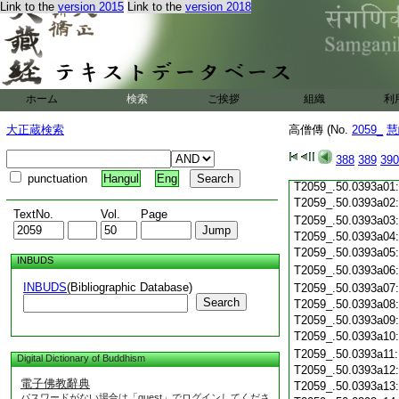
Link to the
version 2015
Link to the
version 2018
T2059_.50.0392c20
T2059_.50.0392c21
T2059_.50.0392c22
T2059_.50.0392c23
T2059_.50.0392c24
ホーム
検索
ご挨拶
組織
利
T2059_.50.0392c25
T2059_.50.0392c26
大正蔵検索
高僧傳 (No.
2059_
慧
T2059_.50.0392c27
T2059_.50.0392c28
388
389
390
T2059_.50.0392c29
punctuation
Hangul
Eng
T2059_.50.0393a01
T2059_.50.0393a02
TextNo.
Vol.
Page
T2059_.50.0393a03
T2059_.50.0393a04
T2059_.50.0393a05
INBUDS
T2059_.50.0393a06
INBUDS
(Bibliographic Database)
T2059_.50.0393a07
Search
T2059_.50.0393a08
T2059_.50.0393a09
T2059_.50.0393a10
T2059_.50.0393a11
Digital Dictionary of Buddhism
T2059_.50.0393a12
電子佛教辭典
T2059_.50.0393a13
パスワードがない場合は「guest」でログインしてくださ