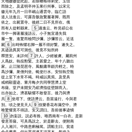
:
天地嗷嗷從此起。若除鞭格得刺史。玉信
:
而除之。及孟明卒仲玉果行州事。以宋元
:
徽元年九月一日卒岷山通雲寺。臨亡語
:
道人法進云。可露吾骸急繋履著脚。既而
:
依之。出屍置寺。後經二日不見所在。俄
:
而有人從郫縣來。
5
過進云。昨見碩公在
:
市中一脚著履漫語云。小子無宜適失我
:
履一隻。進驚而檢問沙彌。沙彌答云。近送
:
屍
6
出時怖懼右脚一履不得好繋。遂失之。
:
其迹詭異莫可測也。後竟不知所終
:
釋慧安。未詳何
7
許人。少經被虜。屬荊州
:
人爲奴。執役懃緊。主甚愛之。年十八聽出
:
家。止江陵琵琶寺。風貌庸率頗共輕之。時
:
爲沙彌。衆僧列坐。輒使行水。安恒執空瓶
:
從上至下水常不竭。時咸以異焉。及受具
:
戒稍顯靈迹。嘗月晦夕共同學慧濟上堂
:
布薩。堂戸未開安乃綰濟指從壁隙而入。
:
出亦如之。濟甚駭懼不敢發言。後乃與濟
:
共
8
坐塔下。便語濟云。吾當遠行。今與君
:
別。頃之便見天人
9
伎樂香花布滿空中。濟
:
唯驚懼竟不得語。安又謂曰。吾前後事迹愼
:
10
勿妄説。説必有咎。唯西南有一白衣。是新
:
發意菩薩。可具爲説之。於是辭去。便附商
:
人入湘川。中路患痢極篤。謂船主曰。貧道
:
命必應盡。但出置岸邊不須器木。氣絶之