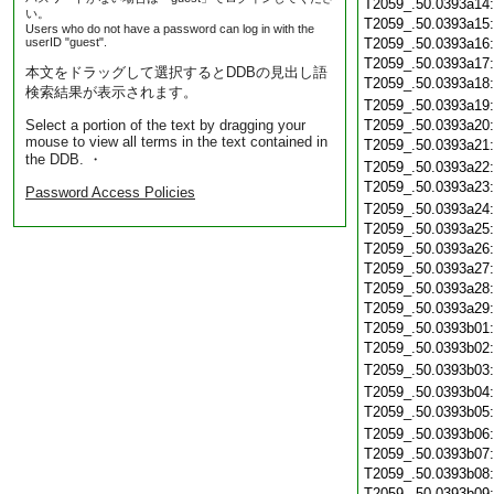
T2059_.50.0393a14
い。
T2059_.50.0393a15
Users who do not have a password can log in with the
userID "guest".
T2059_.50.0393a16
T2059_.50.0393a17
本文をドラッグして選択するとDDBの見出し語
T2059_.50.0393a18
検索結果が表示されます。
T2059_.50.0393a19
Select a portion of the text by dragging your
T2059_.50.0393a20
mouse to view all terms in the text contained in
T2059_.50.0393a21
the DDB. ・
T2059_.50.0393a22
T2059_.50.0393a23
Password Access Policies
T2059_.50.0393a24
T2059_.50.0393a25
T2059_.50.0393a26
T2059_.50.0393a27
T2059_.50.0393a28
T2059_.50.0393a29
T2059_.50.0393b01
T2059_.50.0393b02
T2059_.50.0393b03
T2059_.50.0393b04
T2059_.50.0393b05
T2059_.50.0393b06
T2059_.50.0393b07
T2059_.50.0393b08
T2059_.50.0393b09