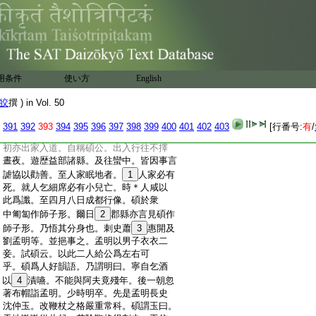
:
王。王待以聖禮。後終於龜茲。焚屍之日。兩
:
21
眉湧泉直上于天。衆歎希有。收骨起塔。
:
後西域人來
22
北土具傳此事。時涼州復有
:
沙門智整。亦貞苦有異行。爲
23
玄主楊難當
:
所事。後入寒峽山石穴中不
24
返
用条件
使い方
English
:
邵碩者。本姓邵。名碩。始康人。居無常所
25
怳
:
忽如狂。爲人大口眉目醜拙。小兒好追而弄
皎
撰 ) in Vol. 50
:
之。或入酒肆同人酣飮。而性好佛法。毎
:
見形像無不禮拜
26
賛歎悲感流涙。碩本
391
392
393
394
395
396
397
398
399
400
401
402
403
[行番号:
有
/
:
有三男二女。大男惠生者亦出家。碩以宋
:
初亦出家入道。自稱碩公。出入行往不擇
:
晝夜。遊歴益部諸縣。及往蠻中。皆因事言
:
謔協以勸善。至人家眠地者。
1
人家必有
:
死。就人乞細席必有小兒亡。時＊人咸以
:
此爲讖。至四月八日成都行像。碩於衆
:
中匍匐作師子形。爾日
2
郡縣亦言見碩作
:
師子形。乃悟其分身也。刺史蕭
3
惠開及
:
劉孟明等。並挹事之。孟明以男子衣衣二
:
妾。試碩云。以此二人給公爲左右可
:
乎。碩爲人好韻語。乃謂明曰。寧自乞酒
:
以
4
漬嚥。不能與阿夫竟殘年。後一朝忽
:
著布帽詣孟明。少時明卒。先是孟明長史
:
沈仲玉。改鞭杖之格嚴重常科。碩謂玉曰。