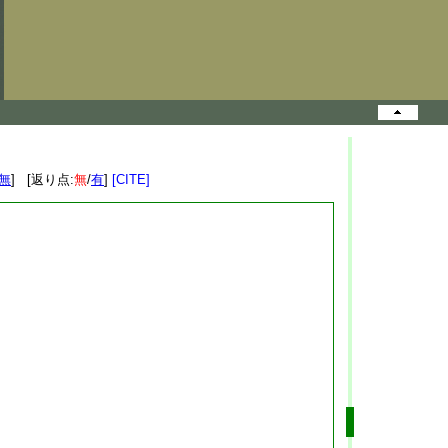
無
] [返り点:
無
/
有
]
[CITE]