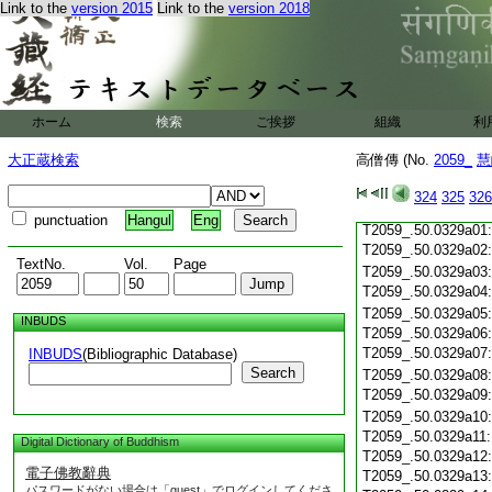
Link to the
version 2015
Link to the
version 2018
T2059_.50.0328c19
T2059_.50.0328c20
T2059_.50.0328c21
T2059_.50.0328c22
T2059_.50.0328c23
T2059_.50.0328c24
ホーム
検索
ご挨拶
組織
利
T2059_.50.0328c25
T2059_.50.0328c26
大正蔵検索
高僧傳 (No.
2059_
慧
T2059_.50.0328c27
T2059_.50.0328c28
324
325
326
T2059_.50.0328c29
punctuation
Hangul
Eng
T2059_.50.0329a01
T2059_.50.0329a02
TextNo.
Vol.
Page
T2059_.50.0329a03
T2059_.50.0329a04
T2059_.50.0329a05
INBUDS
T2059_.50.0329a06
T2059_.50.0329a07
INBUDS
(Bibliographic Database)
Search
T2059_.50.0329a08
T2059_.50.0329a09
T2059_.50.0329a10
T2059_.50.0329a11
Digital Dictionary of Buddhism
T2059_.50.0329a12
電子佛教辭典
T2059_.50.0329a13
パスワードがない場合は「guest」でログインしてくださ