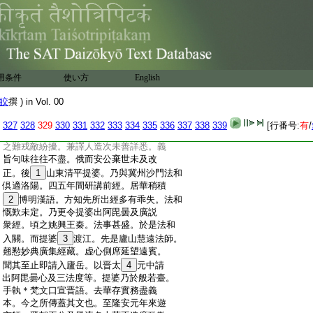
:
歸命釋迦文。今來投大道。後遁迹商洛山。
:
專精經律。晋雍州刺史郄恢。欽其風尚逼
:
共同遊。終於襄陽。春秋六十餘矣
:
僧伽提婆此言衆天。或云提和。音訛故也。
:
本姓瞿曇氏。罽賓人。入道修學遠求明師。學
:
通三藏尤善阿毘曇心。洞其纖旨。常誦三
用条件
使い方
English
:
法度論晝夜嗟味。以爲入道之府也。爲人
:
俊朗有深鑒。而儀止温恭。務在誨人。恂恂
皎
撰 ) in Vol. 00
:
不怠。符氏建元中來入長安。宣流法化。初
:
僧伽跋澄出婆須蜜及曇摩難提所出二阿
327
328
329
330
331
332
333
334
335
336
337
338
339
[行番号:
有
/
:
含毘曇廣説三法度等凡百餘萬言。屬慕容
:
之難戎敵紛擾。兼譯人造次未善詳悉。義
:
旨句味往往不盡。俄而安公棄世未及改
:
正。後
1
山東清平提婆。乃與冀州沙門法和
:
倶適洛陽。四五年間研講前經。居華稍積
:
2
博明漢語。方知先所出經多有乖失。法和
:
慨歎未定。乃更令提婆出阿毘曇及廣説
:
衆經。頃之姚興王秦。法事甚盛。於是法和
:
入關。而提婆
3
渡江。先是廬山慧遠法師。
:
翹懃妙典廣集經藏。虚心側席延望遠賓。
:
聞其至止即請入廬岳。以晋太
4
元中請
:
出阿毘曇心及三法度等。提婆乃於般若臺。
:
手執＊梵文口宣晋語。去華存實務盡義
:
本。今之所傳蓋其文也。至隆安元年來遊