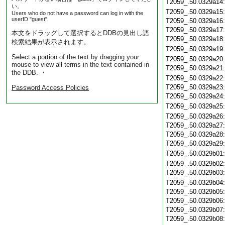
T2059_.50.0329a14
い。
T2059_.50.0329a15
Users who do not have a password can log in with the
userID "guest".
T2059_.50.0329a16
T2059_.50.0329a17
本文をドラッグして選択するとDDBの見出し語
T2059_.50.0329a18
検索結果が表示されます。
T2059_.50.0329a19
Select a portion of the text by dragging your
T2059_.50.0329a20
mouse to view all terms in the text contained in
T2059_.50.0329a21
the DDB. ・
T2059_.50.0329a22
T2059_.50.0329a23
Password Access Policies
T2059_.50.0329a24
T2059_.50.0329a25
T2059_.50.0329a26
T2059_.50.0329a27
T2059_.50.0329a28
T2059_.50.0329a29
T2059_.50.0329b01
T2059_.50.0329b02
T2059_.50.0329b03
T2059_.50.0329b04
T2059_.50.0329b05
T2059_.50.0329b06
T2059_.50.0329b07
T2059_.50.0329b08