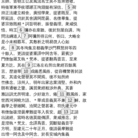
:
京師。晋朝王公及風流名士莫不造席致敬。
:
時衞軍東亭侯瑯琊王珣淵懿有深信。
5
荷
:
持正法建立精舍。廣招學衆。提婆既至。珣
:
即延請。仍於其舍講阿毘曇。名僧畢集。提
:
婆宗致既精＊詞旨明析。振發義理。衆咸悦
:
悟。時王
6
彌亦在座聽。後於別屋自講。珣
:
問法綱道人
7
阿彌所得云何。答曰。大略全
:
是小未精覈耳。其敷析之明易啓人心如
:
此。
8
其冬珣集京都義學沙門釋慧持等四
:
十餘人。更請提婆重譯中阿含等。罽賓沙
:
門僧伽羅叉執＊梵本。提婆翻爲晋言。至來
:
夏方訖。其在
9
江洛左右所出衆經百餘萬
:
言。歴遊華
10
戎備悉風俗。從容機警善於談
:
笑。其道化聲譽莫不聞焉。後不知所終
:
竺佛念。涼州人。弱年出家志業清堅。外和内
:
朗有通敏之鑒。諷習衆經粗渉外典。其蒼
:
雅詁訓尤所明達。少好遊方。備
11
觀風俗。家
:
世西河洞曉方語。＊華戎音義莫不兼
12
解。故
:
義學之譽雖闕。洽聞之聲甚著。符氏建元中
:
有僧伽跋澄曇摩難提等入長安。趙
13
正請
:
出諸經。當時名徳莫能傳譯。衆咸推念。於
:
是澄執＊梵文。念譯爲晋。質斷疑義音字
:
方明。至建元二十年正月。復請曇摩難提
:
出増一阿含及中阿含。於長安城内集義