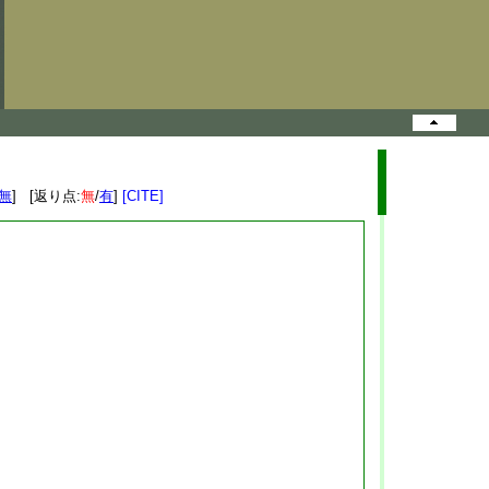
無
] [返り点:
無
/
有
]
[CITE]