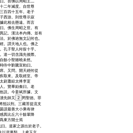
曰。吾佛以周昭王二
十二年滅度。自世尊
三百四十五年。老子
子西游。則世尊示寂
據此相去懸遠。而言
曰。佛生周昭之世。有
異記。漢法本内傳。並有
法。於佛逈無文記何也。
經。謂天地人也。佛之
。孔子聖人何假十乎。
。達一切含識先後際。
自餘小聖雖曉未然。
時侍中劉騰宣勅曰。
席。又問。開天經何從
疾取來。及取經至。帝
太尉蕭綜太傅李寔
人。覽畢劾奏曰。老
他説。今姜斌所據。文
瀆先師又
2
罔聖徳。罪
將抵以刑。三藏菩提流支
曇謨最善大小乘有律
感異比丘六十餘輩降
爲東方開士焉
曰。道家之源出於老子。
生以資萬類。上處玉京