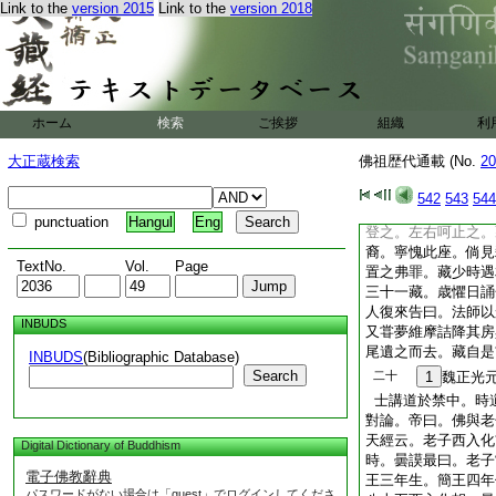
城大徳。無敢議者。
Link to the
version 2015
Link to the
version 2018
博非一人能盡之。執
光華殿問状。藏面陳
能奪。遂從之。藏退
己任誠當推順。然衣
能倶稱父意。今糅雜
ホーム
検索
ご挨拶
好惡繩之。戒律將廢
組織
利
法雲公歎曰。教理深
大正蔵検索
佛祖歴代通載 (No.
20
事良可愧服
帝自受具。寢
十九
542
543
544
恣僧游覽。獨禁御
punctuation
Hangul
Eng
登之。左右呵止之。
裔。寧愧此座。倘見
TextNo.
Vol.
Page
置之弗罪。藏少時遇
三十一藏。歳懼日誦
人復來告曰。法師以
INBUDS
又甞夢維摩詰降其房
尾遺之而去。藏自是
INBUDS
(Bibliographic Database)
Search
二十
1
魏正光
士講道於禁中。時
對論。帝曰。佛與老
天經云。老子西入化
Digital Dictionary of Buddhism
時。曇謨最曰。老子
電子佛教辭典
王三年生。簡王四年
パスワードがない場合は「guest」でログインしてくださ