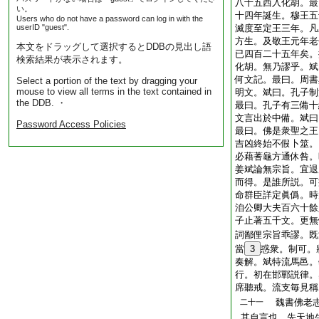
八十五西入化胡。最
い。
十四年誕生。穆王五
Users who do not have a password can log in with the
userID "guest".
滅度至定王三年。凡
方生。及敬王元年老
本文をドラッグして選択するとDDBの見出し語
已四百二十五年矣。
検索結果が表示されます。
化胡。無乃謬乎。斌
何文記。最曰。周書
Select a portion of the text by dragging your
mouse to view all terms in the text contained in
明文。斌曰。孔子制
the DDB. ・
最曰。孔子有三備十
文言出於中備。斌曰
Password Access Policies
最曰。佛是衆聖之王
吉凶終始不假卜筮。
必藉蓍龜方通休咎。
姜斌論無宗旨。宜退
而得。是誰所説。可
命群臣詳定眞僞。時
洎公卿大夫百六十餘
子止著五千文。更無
詞鄙俚宗旨乖謬。既
當
3
惑衆。制可。
奏解。斌特流馬邑。
行。初在邯鄲説律。
席聽戒。流支毎見稱
魏書佛老志
二十一
其自言也。先天地