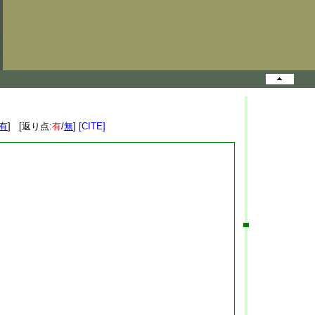
有
] [返り点:
有
/
無
]
[CITE]