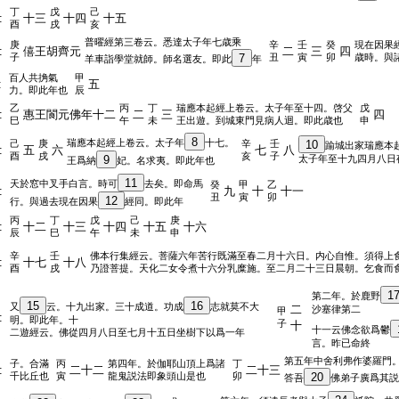
丁
戊
己
:
十三
十四
十五
酉
戌
亥
普曜經第三卷云。悉達太子年七歳乘
庚
辛
壬
癸
現在因果
:
僖王胡齊元
二
三
四
子
7
丑
寅
卯
歳時。與
羊車詣學堂就師。師名選友。即此
年
百人共捔氣
甲
:
五
力。即此年也
辰
乙
丙
丁
瑞應本起經上卷云。太子年至十四。啓父
戊
:
惠王閬元佛年十二
二
三
四
巳
午
未
王出遊。到城東門見病人迴。即此歳也
申
8
瑞應本起經上卷云。太子年
十七。
己
庚
辛
壬
10
踰城出家瑞應本
:
五
六
七
八
酉
戌
亥
子
9
太子年至十九四月八日
王爲納
妃。名求夷。即此年也
11
天於窓中叉手白言。時可
去矣。即命馬
癸
甲
乙
:
九
十
十一
丑
寅
卯
12
行。與過去現在因果
經同。即此年
丙
丁
戊
己
庚
:
十二
十三
十四
十五
十六
辰
巳
午
未
申
辛
壬
佛本行集經云。菩薩六年苦行既滿至春二月十六日。内心自惟。須得上
:
十七
十八
酉
戌
乃證菩提。天化二女令煮十六分乳糜施。至二月二十三日晨朝。乞食而
1
第二年。於鹿野
15
16
又
云。十九出家。三十成道。功成
志就莫不大
二
沙塞律第二
甲
:
明。即此年。十
子
十
十一云佛念欲爲鬱
二遊經云。佛從四月八日至七月十五日坐樹下以爲一年
言。昨已命終
第五年中舍利弗作婆羅門
子。合滿
丙
第四年。於伽耶山頂上爲諸
丁
:
二十二
二十三
千比丘也
寅
龍鬼説法即象頭山是也
卯
20
答吾
佛弟子廣爲其説