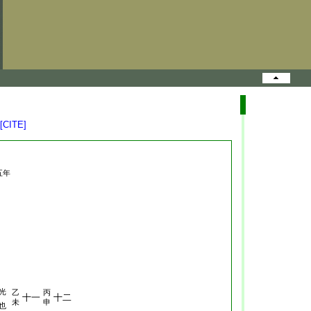
[CITE]
五年
光
乙
丙
十一
十二
未
申
也