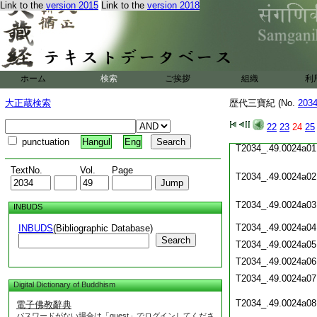
Link to the
version 2015
Link to the
version 2018
T2034_.49.0023c20
T2034_.49.0023c21
T2034_.49.0023c22
T2034_.49.0023c23
T2034_.49.0023c24
T2034_.49.0023c25
ホーム
検索
ご挨拶
組織
利
T2034_.49.0023c26
T2034_.49.0023c27
大正蔵検索
歴代三寶紀 (No.
203
T2034_.49.0023c28
22
23
24
25
T2034_.49.0023c29
punctuation
Hangul
Eng
T2034_.49.0024a01
TextNo.
Vol.
Page
T2034_.49.0024a02
T2034_.49.0024a03
INBUDS
T2034_.49.0024a04
INBUDS
(Bibliographic Database)
Search
T2034_.49.0024a05
T2034_.49.0024a06
T2034_.49.0024a07
Digital Dictionary of Buddhism
T2034_.49.0024a08
電子佛教辭典
パスワードがない場合は「guest」でログインしてくださ