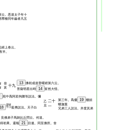
經云。悉達太子年十
諸釋種同年齒者凡五
起經上卷云。
夜半。
13
佛初成道普曜經第六云。
食
癸
十九
食
亥
14
菩薩明星出時
寉然大悟。
7
苑中爲阿若拘隣等説法。彌
19
第三年。爲優
樓頻
二十
乙
螺迦葉
丑
一
18
藍弗説法。天子白
兄弟三人説法。并度其弟
。見佛弟子馬師比丘問云。何道。
21
得初果。還報
目連。同至佛所。舍