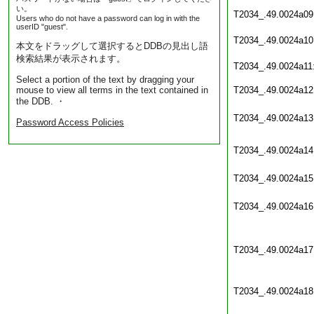
い。
T2034_.49.0024a09
Users who do not have a password can log in with the
userID "guest".
T2034_.49.0024a10
本文をドラッグして選択するとDDBの見出し語
検索結果が表示されます。
T2034_.49.0024a11
Select a portion of the text by dragging your
mouse to view all terms in the text contained in
T2034_.49.0024a12
the DDB. ・
T2034_.49.0024a13
Password Access Policies
T2034_.49.0024a14
T2034_.49.0024a15
T2034_.49.0024a16
T2034_.49.0024a17
T2034_.49.0024a18