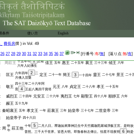
:
及阿育王造舍利塔。傳記湮絶靡知所承。又
:
始皇時。有諸沙門釋利防等十八賢者。齎經
:
來化。始皇弗從。遂禁
42
利防等。夜有金剛丈
:
六人來破獄出之。始皇驚怖稽首謝焉。四主
:
四十九年爲漢所滅。起周武王元年己卯訖
:
秦二世敗歳甲午。其間九百三十三年。四十
用条件
使い方
English
:
二主。周十六王四百五十三年。佛未出前名
:
而不録。起自莊王如來誕世到乎漢始方紀
4_
費長房
撰 ) in Vol. 49
:
歴年。二十六
43
主四百八十一載。總結以爲周
26
27
28
29
30
31
32
33
34
35
36
37
[行番号:
有
/
無
] [返り点:
無
/
有
]
:
秦世録。明佛
44
乘應教被東
45
云。
1
十五年今
止取
:
周莊王
僖王
惠王
襄王
傾王
五年
二十五年
三十三年
六年
六年入紀佛生
2
六年四年
二
:
匡王
定王
簡王
靈王
景王
二十一年
3
二十七年
二十
一十四年
月佛入涅槃
四十三年二十六年阿
:
敬王
元王
貞定王
孝王
八年
二十八年
一十五年
4
育
王起八萬四千寶塔
:
威烈王
元安王
夷烈王
顯聖王
順靜王
二十四年
二十六年
七年
四十八年
六年
:
赧王
五十九年
:
秦昭襄王
孝文王
莊襄王
始皇帝
二世皇帝
五年
一年
三年
三十七年
三年
:
始皇帝子
四十六日
5
十年
二月八日。釋迦如來降神託生中天竺國迦毘羅城淨飯王宮。是時放
甲
:
周
莊王他
午
6
普照。三千大千世界。皆悉大明。即魯春秋左傳云。恒星不現夜明
時是