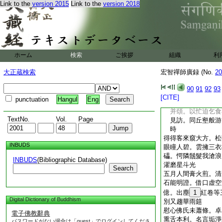
Link to the
version 2015
Link to the
version 2018
下呑佛語。溪東溪西
著。一箇拳頭得用麼
無奈甕虀何
泉州王道友捨簟乞
秋入眠床水一方。江
氣仙游去。身在蒼煙
ホーム
検索
ご挨拶
組織
利
眞戒大師求頌
炷香坐羊氈。默默心
大正蔵検索
宏智禪師廣録 (No.
20
媚龍淵。湛照自家事
眼。不翅有千千
90
91
92
93
謝通講師五偈并引
[CITE]
punctuation
Hangul
Eng
前年過我得少款。
并頌。以忙迫乞食
TextNo.
Vol.
Page
見訪。同丘壑般游
時
得得客來窺大方。松
INBUDS
眼瞳人碧。雲擁三衣
礧。愕隣鬚髮我滄浪
INBUDS
(Bibliographic Database)
濯磨星斗光
Search
五月人間膏火煎。清
石能明證。借口虚空
億。出塵
1
紅卷等
Digital Dictionary of Buddhism
別又趨華雨筵
慰心佛氏未蕭條。卓
電子佛教辭典
熏舌本利。名言垢淨
パスワードがない場合は「guest」でログインしてくださ