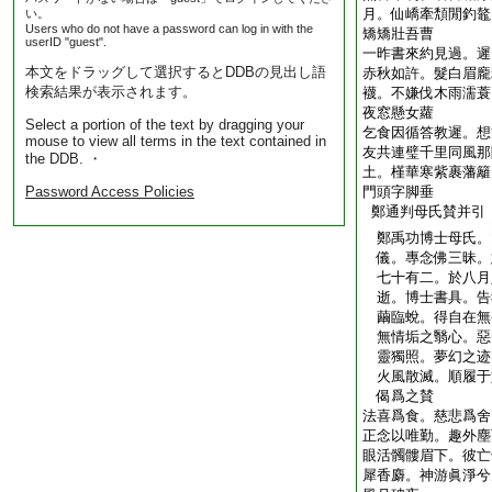
月。仙嶠牽頽閒釣鼇
い。
Users who do not have a password can log in with the
矯矯壯吾曹
userID "guest".
一昨書來約見過。遲
本文をドラッグして選択するとDDBの見出し語
赤秋如許。髮白眉龐
検索結果が表示されます。
襪。不嫌伐木雨濡蓑
夜窓懸女蘿
Select a portion of the text by dragging your
乞食因循答教遲。想
mouse to view all terms in the text contained in
友共連璧千里同風那
the DDB. ・
土。槿華寒紫裹藩籬
Password Access Policies
門頭字脚垂
鄭通判母氏賛并引
鄭禹功博士母氏。
儀。專念佛三昧。
七十有二。於八月
逝。博士書具。告
繭臨蛻。得自在無
無情垢之翳心。惡
靈獨照。夢幻之迹
火風散滅。順履于
偈爲之賛
法喜爲食。慈悲爲舍
正念以唯勤。趣外塵
眼活髑髏眉下。彼亡
犀香麝。神游眞淨兮