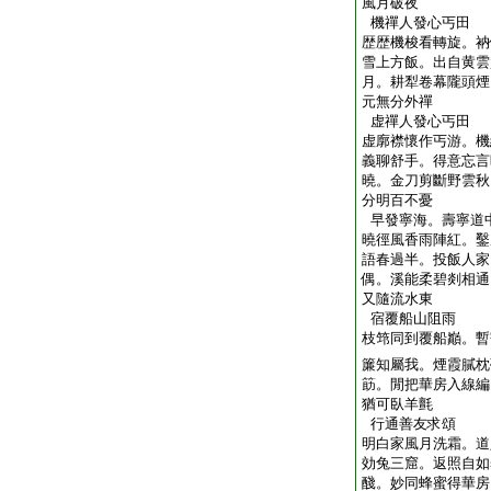
風月破夜
機禪人發心丐田
歴歴機梭看轉旋。衲
雪上方飯。出自黄雲
月。耕犁卷幕隴頭煙
元無分外禪
虚禪人發心丐田
虚廓襟懷作丐游。機
義聊舒手。得意忘言
曉。金刀剪斷野雲秋
分明百不憂
早發寧海。壽寧道
曉徑風香雨陣紅。鑿
語春過半。投飯人家
偶。溪能柔碧剡相通
又隨流水東
宿覆船山阻雨
枝筇同到覆船巓。暫
簾知屬我。煙霞膩枕
筯。閒把華房入線編
猶可臥羊氈
行通善友求頌
明白家風月洗霜。道
効兔三窟。返照自如
醆。妙同蜂蜜得華房