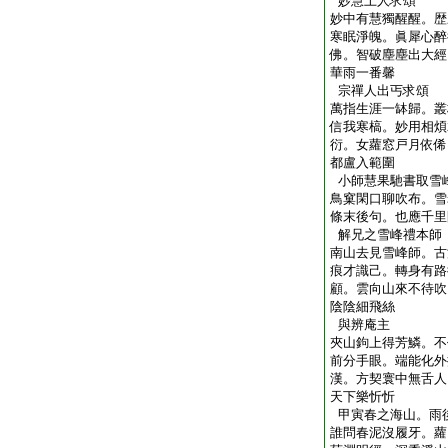
妙慧上人求頌
妙中有慧獨醒醒。歴
寒眠淨魄。眞犀心醉
佛。智破塵塵出大經
華雨一番馨
宗禪人出丐求頌
萬指生涯一缽歸。叢
信我寒槁。妙用相煩
衍。女蘿窓戸月依俙
都盧入範圍
小師慧果馳書取雪
鳥窠閑口聊吹布。雪
條末後句。也應千里
解兄之雪峰禮本師
南山去見雪峰師。古
痕才識己。轉身有路
顧。雲向山來不待吹
陰陰細飛絲
與辨庵主
夾山鉤上得芳鱗。不
前分手眼。端能化外
漢。方契寰中無舌人
天下樂忻忻
甲寅春之海山。雨
誰問春泥沒履牙。蘿