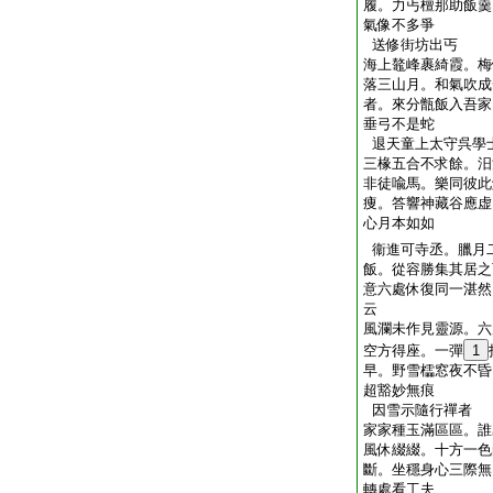
履。力丐檀那助飯羹
氣像不多爭
送修街坊出丐
海上鼇峰裹綺霞。梅
落三山月。和氣吹成
者。來分甑飯入吾家
垂弓不是蛇
退天童上太守呉學
三椽五合不求餘。汨
非徒喩馬。樂同彼此
痩。答響神藏谷應虚
心月本如如
衞進可寺丞。臘月
飯。從容勝集其居之
意六處休復同一湛然
云
風瀾未作見靈源。六
空方得座。一彈
1
早。野雪櫺窓夜不昏
超豁妙無痕
因雪示隨行禪者
家家種玉滿區區。誰
風休綴綴。十方一色
斷。坐穩身心三際無
轉處看工夫