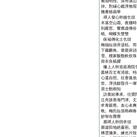
菊淵明徑。深秀溪山
掉。對縁心鑑淨無瑕
幾番狼藉華
禪人發心幹鐘乞頌
木落空山霜。夜樓時
到蘿窓。響應虚傳谷
曉。蝴蝶失雙雙
保福傳化士乞頌
梅福仙游井汲枯。而
下藏麟角。黄蘗床頭
雪。檀家飯甑軟炊珠
荷衣良槁臞
儞上人幹造延壽院
叢林百丈有清規。特
心還自照。炷香孤坐
世。淨洗餘昏月一墀
居士飽相知
訪黄給事承。往寶
泛舟誰畏海門津。丈
求青眼舊。友心未爽
晩。梅氏仙游島嶼春
妙智在塵塵
廓禪人幹田求頌
廓虚田地絶蓁荊。望
稀雲擁耒。練光片段