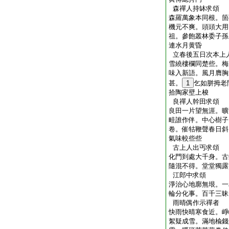
森禪人持缽求頌
森羅萬象本同根。箇
機元不爽。頭頭大用
祖。參飽叢林委子孫
連水月黄昏
立春後五日次本上
雪繞樓欄同楚些。梅
味入新語。風月膺胸
甚。
1
乞如胼拇老
拾陶家壁上梭
良禪人幹田求頌
良田一片望無涯。曠
畦誰作伴。中心樹子
卷。催牯鞭聲春日斜
氣味較些些
古上人出丐求頌
化門到處大千身。古
隨混不得。堂堂獨露
江郎中求頌
淨治心地廓無垠。一
輪分化事。百千三昧
雨晴偶作示禪者
快雨快晴寒食近。崢
絮疑成雪。滿地楡錢