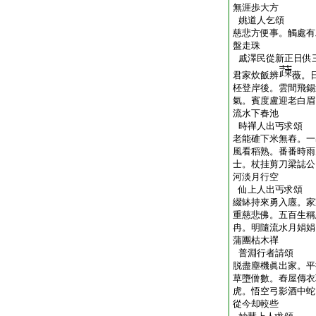
無涯歩大方
姚道人乞頌
慈悲方便事。觸處有
盤走珠
戚澤民從新正日供
君家炊飯辨
薇。
柸登岸後。雲間飛錫
氣。賓度盧迎老白眉
流水下春池
時禪人出丐求頌
老能碓下米無舂。一
風看稻熟。番番時雨
士。杖挂剪刀梁誌公
河淡月行空
仙上人出丐求頌
綴缽持來勇入廛。家
重慈悲佛。五百生稱
冉。明隨流水月娟娟
蒲團枯木禪
普淵行者請頌
脱盡塵機眞出家。平
草墮僧數。舂屋傳衣
虎。悟空弓影酒中蛇
從今却較些