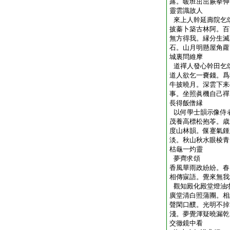
露。暖班茁茁蕨拳伸
靈雲識故人
來上人幹延壽院乞
披蓁卜築古林阿。百
無方得我。縁分生滅
石。山月明懸屋角蘿
城裏問維摩
道禪人發心幹田乞
道人欲乞一嚢錢。爲
牛披曉月。深雲下耒
事。坐照眞機自己禪
長得飯僧縁
以何學士韻示像侍
茂養高標松抱苓。歳
度山林韻。偃蹇氣鍾
淡。秋山秋水眼棱青
枯龜一灼靈
夢齊求頌
香風華雨政紛紛。春
相傳寐語。覺來無我
觀知殿化殿堂燈油
廣堂清白照蒲團。相
聲閑口醭。光明不掉
淺。夢覺渾疑曉漏乾
交徹鏡中看