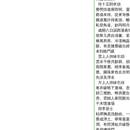
符十五郎求頌
塵勞排遣廊而明。靈
窮成本得。從來等佛
圓虚裏許得眞游。離
私登鳥道。妙同明月
歳開八日謁西溪眞
雨華几席自清馨。茗
條風剪剪。冷濡梅蕊
眼。有意微塵破出經
未到敗門庭
雲上人持缽乞頌
雲水千僧共默耕。煩
雨萌寒麓。桃李春風
應。圓珠衆色合光明
先須見淨名
方上人持缽乞頌
卷衣破曉下連城。意
歸三篾飽。蜂房蜜合
滑。雲錦人家照眼光
干木慣逢場
與李居士
枯禪胸底洗餘紛。一
塵成淨土。華華葉葉
潤。有照渾如月破昏
眞得總持門