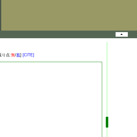
返り点:
無
/
有
]
[CITE]