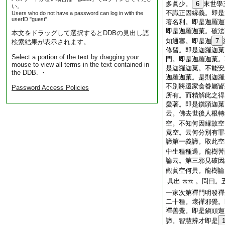
多眞少。
6
末世學
い。
不識正因縁義。即是
Users who do not have a password can log in with the
userID "guest".
著名利。即是迦羅迦
即是迦羅迦菓。破法
本文をドラッグして選択するとDDBの見出し語
知通塞。即是迦
7
検索結果が表示されます。
修習。即是迦羅迦菓
Select a portion of the text by dragging your
門。即是迦羅迦菓。
mouse to view all terms in the text contained in
是迦羅迦菓。不能安
the DDB. ・
迦羅迦菓。是則迦羅
不別將還家食眷屬皆
Password Access Policies
所有。而精解此之得
愛著。即是鎭頭迦菓
云。佛去世後人根轉
空。不知何因縁故空
竟空。云何分別有罪
諦第一義諦。取此空
中生種種過。龍樹菩
論云。第三邪見破因
觀眞空何異。龍樹論
具出
。問曰。
云云
一家次第禪門明發禪
二十種。壞禪邪覺。
禪善覺。即是鎭頭迦
諦。智慧辨才即是