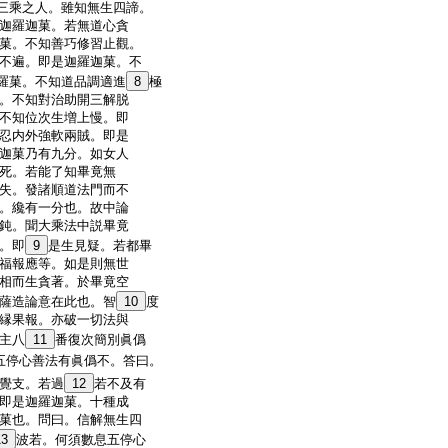
三乘之人。雖知無生四諦。
迦羅迦菓。若無道心貪
菓。不知善巧修習止觀。
不遍。即是迦羅迦菓。不
羅菓。不知道品調適進
8
極
。不知對治助開三解脱
不知位次生増上慢。即
忍内外強軟兩賊。即是
迦菓乃有九分。如女人
死。若能了知畢竟無
失。發諸順道法門而不
。纔有一分也。故中論
鈍。聞大乘法中説畢竟
。即
9
是生見疑。若都畢
福報應等。如是則無世
相而生貪著。於畢竟空
薩造論意在此也。智
10
度
縁果報。亦破一切法與
主八
11
番復次簡別眞僞
五停心善法有眞僞不。答曰。
覺支。若過
12
若不及有
即是迦羅迦菓。十種成
菓也。問曰。信解無生四
13
波若。何須數息五停心