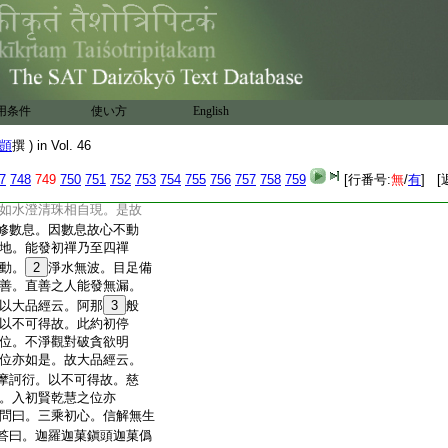
分明。名正直心。但菩薩因此
願故名摩訶薩也。問曰。
是則不見眞與不眞。何
之
30
名。答曰。此
31
皆約思益經
非凡情自立。得意忘言。無生
二釋善義者。即是五停
用条件
使い方
English
法能發諸禪。禪名棄惡。
二善無過於禪。禪因五
顗
撰 ) in Vol. 46
本也。行人初心信解雖
不善。隨其重
34
者常心馳散。不
7
748
749
750
751
752
753
754
755
756
757
758
759
[行番号:
無
/
有
] [
照物豈了。欲知因縁即
如水澄清珠相自現。是故
修數息。因數息故心不動
地。能發初禪乃至四禪
動。
2
淨水無波。目足備
善。直善之人能發無漏。
以大品經云。阿那
3
般
以不可得故。此約初停
位。不淨觀對破貪欲明
位亦如是。故大品經云。
摩訶衍。以不可得故。慈
。入初賢乾慧之位亦
問曰。三乘初心。信解無生
答曰。迦羅迦菓鎭頭迦菓僞