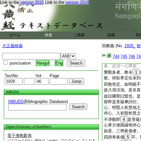
佛法信解此
28
悟
Link to the
version 2015
Link to the
version 2018
無生四諦。起慈悲誓
若知諸法皆無所有。
須結無生四
29
眞
涅槃
32
經制義。
四眞之名何足疑礙。
ホーム
検索
ご挨拶
組織
利
心之善法也。此之五
亦名功徳叢林。止行
大正蔵検索
四教義 (No.
1929_
智
法。此之五法内善之
33
直。但以五種
744
745
746
74
得暫停。如風中燈。
punctuation
Hangul
Eng
眞。必須一心禪寂。
覺觀多者。教令
1
TextNo.
Vol.
Page
散。得欲界定住未到
四無色定。如明鏡不
故入清涼池。是名直
INBUDS
故説隣聖曰賢也。是
INBUDS
(Bibliographic Database)
那即是菩薩摩訶衍。
Search
心。明賢人乾慧地之
停心。入初賢乾慧之
不淨觀即
4
是菩薩
心界方便因縁明停心
Digital Dictionary of Buddhism
如是。三簡眞僞者。
電子佛教辭典
四諦有眞僞
5
不。
パスワードがない場合は「guest」でログインしてくださ