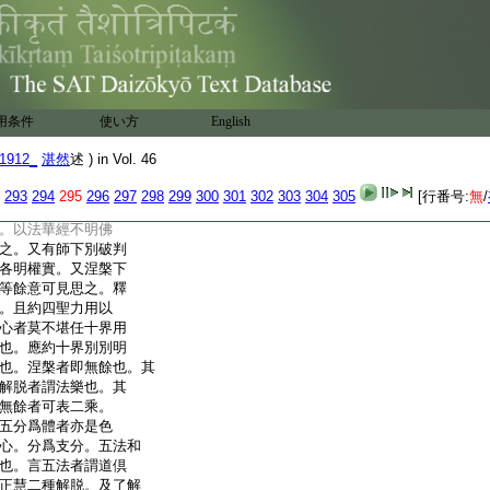
例此。相亦應三。故本末
譬中云燧人等者。燧
古燧人能出火故。後
字統云。夜爲烽晝
玄云。金燧者火鏡也木
。鑚燧改火四時不同。
用条件
使い方
English
手因乾草。四法和合
但云燧人。止觀如鑚。
1912_
湛然
述 ) in Vol. 46
。運功如手。斷惑性顯
亦能利他。名燒一切。
293
294
295
296
297
298
299
300
301
302
303
304
305
[行番号:
無
/
次別破。此即總也。自
。以法華經不明佛
之。又有師下別破判
各明權實。又涅槃下
等餘意可見思之。釋
。且約四聖力用以
心者莫不堪任十界用
也。應約十界別別明
也。涅槃者即無餘也。其
解脱者謂法樂也。其
無餘者可表二乘。
五分爲體者亦是色
心。分爲支分。五法和
也。言五法者謂道倶
正慧二種解脱。及了解