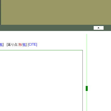
有
] [返り点:
無
/
有
]
[CITE]