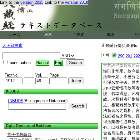
Link to the
version 2015
Link to the
version 2018
合。性既有三。以相
文並作三諦。如竹下
者出火物也。此土先
名出火物名之爲燧。
爲燧。非今正意。鄭
燧者火鑚等。論語云
ホーム
検索
ご挨拶
組織
利
大經云。因燧因鑚因
故有火生。今文語略
大正蔵検索
止觀輔行傳弘決 (No.
觀境如燧。助道如草
猶如火出。自既除惑
290
291
292
世間下破他。先總破
punctuation
Hangul
Eng
古共許涅槃爲常住宗
性則非常宗。故今破
TextNo.
Vol.
Page
法華十如。不應分之
引淨名文例破。體力
力中云煩惱病故等者
INBUDS
説。若準通意。凡有
故。次類解者即別解
INBUDS
(Bibliographic Database)
之。相繁難見故束明
Search
法麁者名之爲相。言
法細者名之爲性。得
得法樂者性必無改。
Digital Dictionary of Buddhism
心。以戒爲色餘者爲
合名爲法身。身即體
電子佛教辭典
戒。事理諸定。無漏
パスワードがない場合は「guest」でログインしてくださ