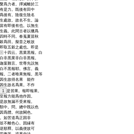
繋爲力者。擇滅離於三
有是力。既後有田中
爲後有。陰復生陰名
生處故。故名不生。論
當有即後有也。以無生
生義。此間古者以獵爲
四時不同。春蒐夏苗秋
穀爲田。擬昔之畋故
即取五穀之處也。即是
三十四云。黒業黒報。白
白非黒業非白非黒報。
迦葉難言。世尊先説無
白不黒報耶。佛言。義
報。二者唯果無報。黒等
因生故得名果
能作
因生故名爲果。不作
1
是習果。報即報果。
至報方能爲他作因。
是故無漏不受來報。
類中。問。總中既以色
因爲體。何故闕色。
。如苦道爲正因非
並不離色心。因縁有
逆順釋。以義便故可
四趣等。逆界内法