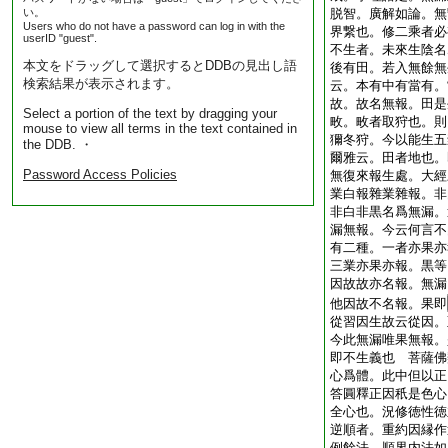
い。
脱智。廣解如論。無
Users who do not have a password can log in with the
界繋也。修二乘者必
userID "guest".
不生者。未來生陰名
本文をドラッグして選択するとDDBの見出し語
後有田。若入無餘無
検索結果が表示されます。
云。本有中有當有。
故。故名無報。田是
Select a portion of the text by dragging your
畋。畋者取狩也。則
mouse to view all terms in the text contained in
獮冬狩。今以能生五
the DDB. ・
爾雅云。田者地也。
Password Access Policies
無復來報生處。大經
業白報雜業雜報。非
非白非黒名爲無漏。
漏無報。今云何言不
有二種。一者亦果亦
三業亦果亦報。黒等
因故故亦名報。無漏
他因故不名報。果即
從習因生故云從因。
今此無漏唯果無報。
即不生義也
菩薩佛
心爲體。此中但以正
答圓釋正因秖是色心
全心也。況修徳性徳
逆順者。重約因縁作
例餘法。順界内法如