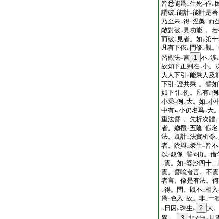
皆悉能爲
生死
作
二
一
レ
謂破
能計
能計是著
二
一
乃至未
得
涅槃
而
レ
二
一
敵對破
見功能
。若
レ
一
而破
見者。如
第十
レ
下
凡有下依
門修
觀。
レ
レ
習觀法
言
1
不
渉
一
レ
故知下正判在
小。
レ
大人下引
能乘人及
二
下引
證共乘
。譬如
二
一
如下引
例。凡有
例
レ
レ
小乘
例
大。如
小
一
レ
二
中有
小仍名爲
大
レ
重法譬
。先析次體
一
者。總攬
五陰
假名
二
一
法。既計
法實析令
二
レ
者。陰與
衆生
皆不
二
一
以
鏡像
譬
衍。借
二
一
實。如
婆沙四十二
レ
二
實。譬喩者言。不實
者言。像是有法。何
得。問。既不
相入
レ
二
爲
色入
故。非
一
二
一
三
日因
珠生
2
大
レ
レ
レ
異
。
3
非
無
其