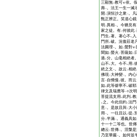
三顯無
教可
依。
二
壽
。法王一生一滅
一
開
演恒沙之衆
。凡
二
一
甄正辨正。笑道心鏡
明
異相
。今猶見有
二
一
家之徒。有
何彼此
二
一
門生
著。著心不
入
レ
レ
門所
破。況復莊老
レ
法圓理
。如
螢對
一
二
聞如
螢火
菩薩如
二
一
二
過
分。山毫相絶者
レ
山不
大。今不
用
レ
レ
二
絶之文
。故云
相絶
一
二
佛現
大神變
。内心
二
一
言
自憍慢
彼。而云
一
レ
如
此等僻寧不
破耶
レ
レ
律文及瑞應等
○次明
一
菩提流支用
此判
教
レ
レ
之。今此但約
法門
レ
二
意
。是故且與
大小
一
二
用
。一往且以
從
一
二
レ
分
半滿
。通義具如
二
一
十一十二等也。世傳
總云
世傳
。涅槃是
二
一
乃至華嚴
。如何並
一