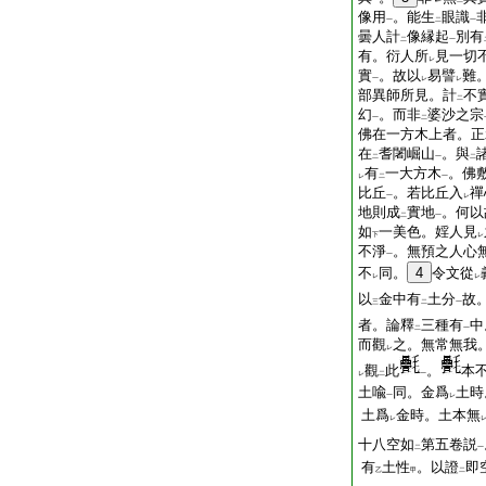
一
二
像用
。能生
眼識
一
二
一
曇人計
像縁起
別有
二
一
有。衍人所
見一切
レ
實
。故以
易譬
難
一
レ
レ
部異師所見。計
不
二
幻
。而非
婆沙之宗
一
二
佛在一方木上者。正
在
耆闍崛山
。與
二
一
二
有
一大方木
。佛
レ
二
一
比丘
。若比丘入
禪
一
レ
地則成
實地
。何以
二
一
如
一美色。婬人見
下
レ
不淨
。無預之人心
一
不
同。
4
令文從
レ
レ
以
金中有
土分
故
三
二
一
者。論釋
三種有
中
二
一
而觀
之。無常無我
レ
觀
此
。
本
レ
二
一
土喩
同。金爲
土時
一
レ
土爲
金時。土本無
レ
十八空如
第五卷説
二
一
有
土性
。以證
即
乙
甲
二