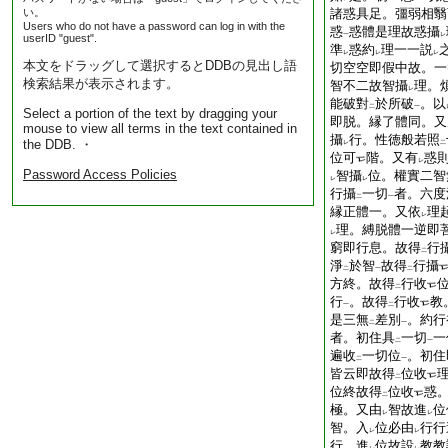
い。
諸惑具足。彊弱相翳
Users who do not have a password can log in with the
惑
惑體是理故惑攝
一
レ
userID "guest".
準
惑約
理一一説
レ
レ
レ
本文をドラッグして選択するとDDBの見出し語
切空空即假中故。一
検索結果が表示されます。
智不二故智攝
理。
レ
能破對
於所破
。以
二
一
Select a portion of the text by dragging your
即脱。縁了體同。又
mouse to view all terms in the text contained in
攝
行。性徳般若照
the DDB. ・
レ
二
位可
階。又有
惑
レ
Password Access Policies
智攝
位。權實二智
レ
レ
行攝
一切
者。六度
二
一
縁正體一。又依
理
レ
理。縛脱體一逆即
レ
窮即行息。故得
行
二
淨
於智
故得
行攝
二
一
二
方終。故得
行收
二
行
。故得
行收
教
一
二
是三無
差別
。約行
二
一
者。初住具
一切
一
二
一
遍收
一切位
。初住
二
一
皆云即故得
位收
二
位終故得
位收
惑
二
極。又由
智故進
位
レ
レ
智。入
位必由
行行
レ
レ
行。進
位故設
教教