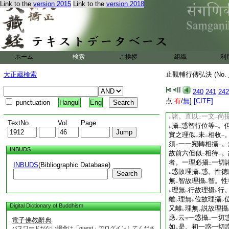
Link to the
version 2015
Link to the
version 2018
位
但是伏惑因
宿習
一
二
定。略攝下以
略例
レ
レ
教
之意
。文具
二
一
上
二
約
所化
。謂
破
衆
二
一
下
二
既先得。今教
衆生
二
一
不
可
闕。上六下。
レ
レ
ホーム
検索
ご挨拶
組織
利
思議。問。如
前所
二
レ
切備足。何須
更明
三
二
大正蔵検索
止觀輔行傳弘決 (No.
明。一一門中皆具
二
中自不
相收
似
權
240
241
242
二
一
二
攝者。此之六法未
点:
有
/
無
]
[CITE]
レ
二
punctuation
Hangul
Eng
生。故今文云。次第
諸。直以
一文
尚
レ
二
一
TextNo.
Vol.
Page
攝
惑智行位等
。
レ
二
一
實之理似
未
相收
レ
二
一
須
一一宛轉相攝
。
二
一
INBUDS
故前六但似
相待
。
二
一
者。一理必攝
一切
INBUDS
(Bibliographic Database)
二
惑故理攝
惑。性徳
Search
レ
レ
無
智故理攝
智。性
レ
レ
理無
行故理攝
行
レ
レ
レ
離
理無
位故理攝
レ
レ
レ
Digital Dictionary of Buddhism
又離
理無
説故理攝
レ
レ
應
云
一惑攝
一切
電子佛教辭典
レ
三
二
如
是。初一惑一切
パスワードがない場合は「guest」でログインしてくださ
レ