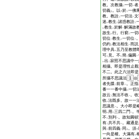
レ
レ
教。次教攝
一切
者
二
一
切義
。以
於
一佛
上
下
二
教。教詮
一切法
文
二
一
迷
教生
諸惑教詮
レ
二
二
教生
於解
解滿故
レ
二
一
故生
行。行窮
一切
レ
二
切位
教生
一切位
一
二
一
仍約
教法相生
而説
二
一
理中具
五乃至教體
レ
可
見。不
簡
偏圓
レ
レ
二
一
出
寂照不思議中一
レ
二
相攝。即是理性止觀
不二。此之六法即是
所攝不思議法
1
◎
者先牒
前章
。正指
二
一
番一一番中攝
一切
二
故云
無法不收
。收
二
一
收
法既多。故一一
レ
思議意
。大小即是
一
明
用
三四二門
。
レ
二
一
不
別列
。故知圓頓
二
一
有
共不共
。藏通是
二
一
與
前四義
同
。須
二
一
上
下
一向是權。大滿有
レ