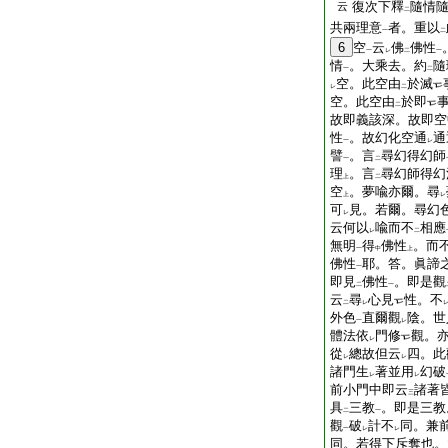
復次下釋
隨情
云
二
共兩理意
者。重以
一
二
6
空
云
佛
佛性
一
レ
二
一
情
。大乘去。約
隨
一
二
空。此空由
於滅
レ
二
空。此空由
於即
二
故即義該深。故即空
性
。故幻化空通
通
一
レ
譬
。言
尋幻得幻師
一
二
理
。言
尋幻師得幻
上
二
空
。夢喩亦爾。尋
上
レ
可
見。若爾。尋幻
レ
云何以
喩而不
相應
レ
二
無明
得
佛性
。而
一
中
上
佛性
耶。答。眞諦
一
即見
佛性
。即是觀
二
一
云
尋
心見
性。不
二
レ
外色
直爾觀
陰。世
一
レ
體法依
門修
觀。
レ
從
總故但云
四。此
レ
レ
諸門生
著並用
幻破
レ
レ
前小門中即云
諸著
三
具
三教
。即是三教
二
一
觀
破
計不
同。兼
一
レ
レ
同。若得下斥奪也。