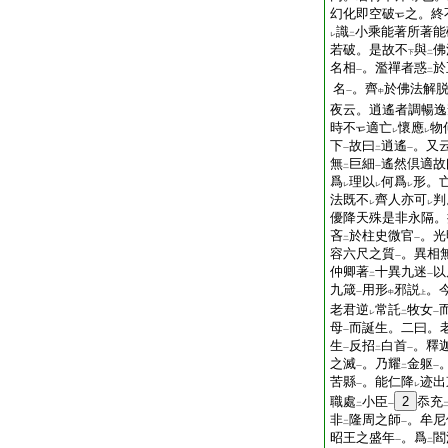
幻化即空破
之。終
識
小乘能著所著能
レ
二
若破。是故不
與
佛
下
二
名相
。濫禪者惑
於
一
二
名
。齊
於佛法解
一
中
夜云。逍遙者調暢逸
時不
適亡
懷應
物
レ
レ
下
故曰
逍遙
。又
一
二
一
無
巨細
遙然倶適故
二
一
爲
理以
何爲
形。
レ
レ
レ
法既不
齊人亦可
判
レ
レ
優降天殊是非永隔。
吝
於柱史微官
。光
二
一
容六尺之質
。異相
一
仲卿著
十異九迷
以
二
一
九箴
用形
邪説
。
一
中
上
老君逆
常託
牧女
レ
二
一
母
而誕生。二曰。
一
生
反招
白首
。釋
一
二
一
之滅
。乃耀
金躯
一
二
一
苦縣
。能仁降
迹出
一
レ
職處
小臣
2
忝充
二
一
非
隆周之師
。牟尼
二
一
昭王之盛年
。爲
閻
一
二