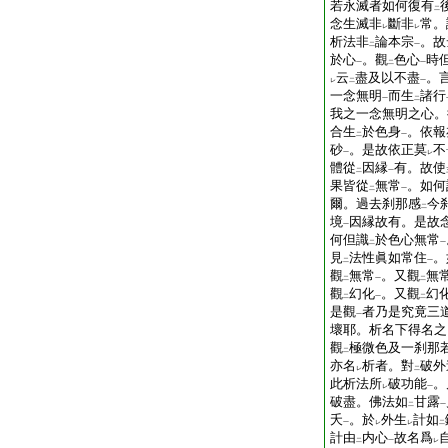
若永滅者如何復有
二
念生滅非
斷非
常。
レ
レ
析法非
論本宗
。故
二
一
於心
。觀
色心
時
一
二
一
云
盡及以不盡
。
レ
二
一
一念無明
而生
諸行
一
二
我之一念無明之心。
合生
於色身
。依報
二
一
砂
。是故依正莫
不
一
レ
體從
因縁
有。故使
二
一
果皆從
無常
。如何
二
一
爾。過去刹那感
今
二
境
因縁故有。是故
一
何但識
於色心無常
二
一
見
法性眞如常住
。
二
一
觀
無常
。又觀
無
二
一
二
觀
幻化
。又觀
幻
二
一
二
是觀
者乃是究竟三
一
壞耶。析名下得名之
觀
極微色及一刹那
二
亦名
析者。對
破外
レ
二
此析法所
破功能
。
レ
一
破盡。佛法如
甘露
二
一
夭
。於
外生
計如
一
レ
レ
二
計由
内心
故名爲
二
一
レ