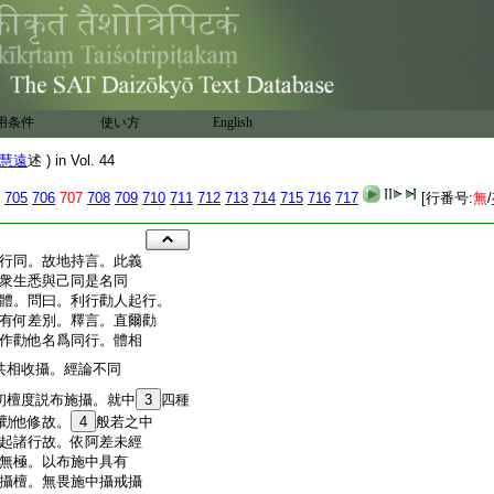
用条件
使い方
English
慧遠
述 ) in Vol. 44
705
706
707
708
709
710
711
712
713
714
715
716
717
[行番号:
無
/
行同。故地持言。此義
衆生悉與己同是名同
體。問曰。利行勸人起行。
有何差別。釋言。直爾勸
作勸他名爲同行。體相
共相收攝。經論不同
初檀度説布施攝。就中
3
四種
勸他修故。
4
般若之中
起諸行故。依阿差未經
無極。以布施中具有
攝檀。無畏施中攝戒攝