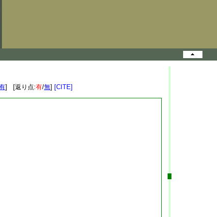
有
] [返り点:
有
/
無
]
[CITE]