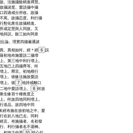
故。法施攝餘精進禪慧。
故攝諸度。愛語攝中攝
口四過戒分所收。故攝
不罵。故攝忍度。利行攝
行懃化衆生故攝精進。
所成定慧與人同故。又
地持説。餘三如向阿差
就位論。理實四攝遍通諸
異。異相如何。經＊經
6
説
薩初地布施愛語二攝増
上。第三地中利行増上。
五地已上四攝齊等。何
増上。釋言。初地檀行
増上。彼修法施故愛語
増上。彼
7
地持戒離口
二地中愛語増上。
8
何故
衆生修習十種救度之
上。何故四地同利増上。
行道品。故四地中同
末經布施在放初地之中。愛
行在於八地已去。同利
經言。布施攝者。名初發
行。利行攝者名不退轉。
。初地之中菩
10
提心起