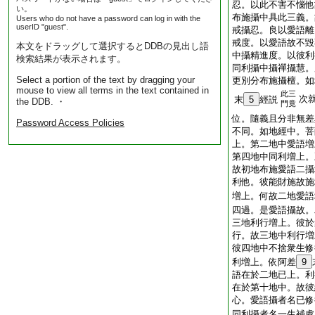
忍。以此不害不惱他
い。
布施攝中具此三義。
Users who do not have a password can log in with the
userID "guest".
戒攝忍。良以愛語離
戒度。以愛語故不毀
本文をドラッグして選択するとDDBの見出し語
中攝精進度。以彼利
検索結果が表示されます。
同利攝中攝禪攝慧。
Select a portion of the text by dragging your
更別分布施攝檀。如
mouse to view all terms in the text contained in
此三
次
末
5
經説
the DDB. ・
門竟
位。隨義且分非無差
Password Access Policies
不同。如地經中。菩
上。第二地中愛語増
第四地中同利増上。
故初地布施愛語二攝
利他。彼能財施故施
増上。何故二地愛語
四過。是愛語攝故。
三地利行増上。彼於
行。故三地中利行増
彼四地中不捨衆生修
利増上。依阿差
9
語在於二地已上。利
在於第十地中。故彼
心。愛語攝者名已修
同利攝者名一生補處