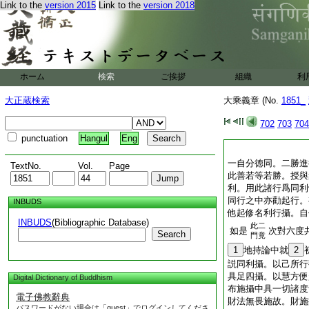
Link to the
version 2015
Link to the
version 2018
ホーム
検索
ご挨拶
組織
利
大正蔵検索
大乘義章 (No.
1851_
702
703
704
punctuation
Hangul
Eng
一自分徳同。二勝進
TextNo.
Vol.
Page
此善若等若勝。授與
利。用此諸行爲同利
同行之中亦勸起行。
INBUDS
他起修名利行攝。自
INBUDS
(Bibliographic Database)
此二
如是
次對六度
Search
門竟
1
地持論中就
2
説同利攝。以己所行
具足四攝。以慧方便
Digital Dictionary of Buddhism
布施攝中具一切諸度
電子佛教辭典
財法無畏施故。財施
パスワードがない場合は「guest」でログインしてくださ