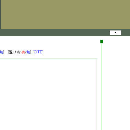
無
] [返り点:
有
/
無
]
[CITE]