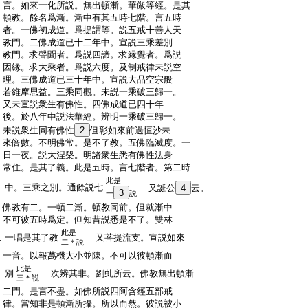
:
言。如來一化所説。無出頓漸。華嚴等經。是其
:
頓教。餘名爲漸。漸中有其五時七階。言五時
:
者。一佛初成道。爲提謂等。説五戒十善人天
:
教門。二佛成道已十二年中。宣説三乘差別
:
教門。求聲聞者。爲説四諦。求縁覺者。爲説
:
因縁。求大乘者。爲説六度。及制戒律未説空
:
理。三佛成道已三十年中。宣説大品空宗般
:
若維摩思益。三乘同觀。未説一乘破三歸一。
:
又未宣説衆生有佛性。四佛成道已四十年
:
後。於八年中説法華經。辨明一乘破三歸一。
:
未説衆生同有佛性
2
但彰如來前過恒沙未
:
來倍數。不明佛常。是不了教。五佛臨滅度。一
:
日一夜。説大涅槃。明諸衆生悉有佛性法身
:
常住。是其了義。此是五時。言七階者。第二時
此是
:
中。三乘之別。通餘説七
又誕公
4
云。
3
一
説
:
佛教有二。一頓二漸。頓教同前。但就漸中
:
不可彼五時爲定。但知昔説悉是不了。雙林
此是
:
一唱是其了教
又菩提流支。宣説如來
二＊説
:
一音。以報萬機大小並陳。不可以彼頓漸而
此是
:
別
次辨其非。劉虬所云。佛教無出頓漸
三＊説
:
二門。是言不盡。如佛所説四阿含經五部戒
:
律。當知非是頓漸所攝。所以而然。彼説被小