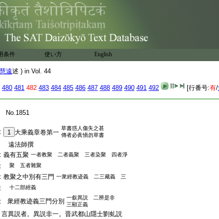
用条件
使い方
English
慧遠
述 ) in Vol. 44
480
481
482
483
484
485
486
487
488
489
490
491
492
[行番号:
有
/
:
No.1851
草書惑人傷失之甚
:
1
大乘義章卷第一
傳者必眞愼勿草書
:
遠法師撰
:
義有五聚
一者教聚 二者義聚 三者染聚 四者淨
:
聚 五者雜聚
:
教聚之中別有三門
一衆經教迹義 二三藏義 三
:
十二部經義
一叙異説 二辨是非
:
衆經教迹義三門分別
三顯正義
:
言異説者。異説非一。晋武都山隱士劉虬説