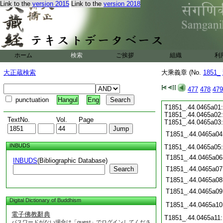
Link to the
version 2015
Link to the
version 2018
ホーム
検索
ご挨拶
組織
利
大正蔵検索
大乘義章 (No.
1851_
477
478
479
punctuation
Hangul
Eng
T1851_.44.0465a01:
T1851_.44.0465a02
TextNo.
Vol.
Page
T1851_.44.0465a03:
T1851_.44.0465a04
INBUDS
T1851_.44.0465a05
T1851_.44.0465a06
INBUDS
(Bibliographic Database)
Search
T1851_.44.0465a07
T1851_.44.0465a08
T1851_.44.0465a09
Digital Dictionary of Buddhism
T1851_.44.0465a10
電子佛教辭典
T1851_.44.0465a11
パスワードがない場合は「guest」でログインしてくださ