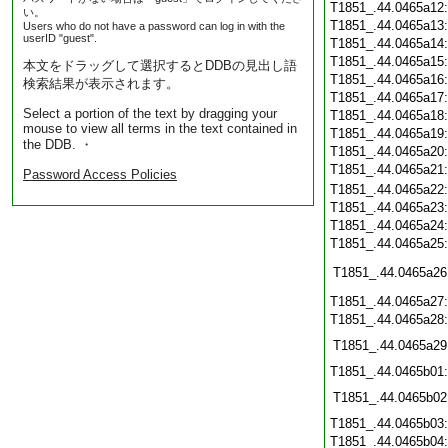
T1851_.44.0465a12
い。
T1851_.44.0465a13
Users who do not have a password can log in with the
userID "guest".
T1851_.44.0465a14
T1851_.44.0465a15
本文をドラッグして選択するとDDBの見出し語
T1851_.44.0465a16
検索結果が表示されます。
T1851_.44.0465a17
Select a portion of the text by dragging your
T1851_.44.0465a18
mouse to view all terms in the text contained in
T1851_.44.0465a19
the DDB. ・
T1851_.44.0465a20
T1851_.44.0465a21
Password Access Policies
T1851_.44.0465a22
T1851_.44.0465a23
T1851_.44.0465a24
T1851_.44.0465a25
T1851_.44.0465a26
T1851_.44.0465a27
T1851_.44.0465a28
T1851_.44.0465a29
T1851_.44.0465b01
T1851_.44.0465b02
T1851_.44.0465b03
T1851_.44.0465b04