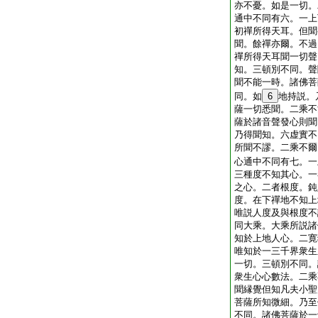
亦不憂。如是一切。
通中不同有六。一上
初禪所得天耳。但聞
聞。餘禪亦爾。不過
禪所得天耳聞一切聲
知。三頓別不同。聲
聞不能一時。諸佛菩
同。如
6
地持説。
薩一切悉聞。二乘不
薩於諸音聲發心則聞
乃得聞知。六虚實不
所聞不謬。二乘不爾
心通中不同有七。一
三種度不知其心。一
之心。二者根度。鈍
度。在下禪地不知上
唯説人度及與根度不
同大乘。大乘所説諸
知於上地人心。二寛
唯知於一三千界衆生
一切。三頓別不同。
衆生心心數法。二乘
聞縁覺但知凡夫小聖
菩薩所知微細。乃至
不同。諸佛菩薩於一