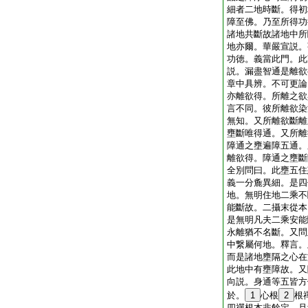
細者二地時斷。得初
障至佛。乃至所得功
諸地共斷故諸地中所
地亦爾。華嚴宣説。
功徳。義當此門。此
説。漏盡智通是離欲
章中具辨。不可更論
亦離欲得。所離之欲
言不同。彼所離欲染
無知。又所離欲斷離
壅斷唯得通。又所離
障通之壅遍障五通。
離欲得。障通之壅斷
全別問曰。此壅五住
義一分麁異細。是四
地。無明住地二乘不
能斷故。二攝末從本
是無明凡夫二乘安能
永離猶不名斷。又問
中繋屬何地。釋言。
而是諸地壅隔之心在
此地中有壅障故。又
向説。身通等五皆方
於。
1
心根
2
根
四禪根本非餘定。且