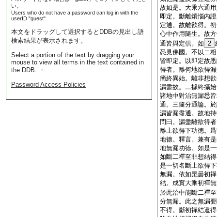
い。
故如是。大乘六通用
Users who do not have a password can log in with the
即定。斷離煩惱内證
userID "guest".
定通。故離欲得。初
本文をドラッグして選択するとDDBの見出し語
心中作用隨生。故方
検索結果が表示されます。
通皆與定倶。如
2
悉見佛國。不以二相
Select a portion of the text by dragging your
皆即定。以即定故悉
mouse to view all terms in the text contained in
得者。離何地欲得漏
the DDB. ・
簡終異始。離非想欲
Password Access Policies
漏盡故。二據終攝始
諸地中對治無漏悉皆
通。三隨分通論。於
漏皆漏盡通。故地持
問曰。漏盡離欲得者
離上欲得下功徳。爲
地徳。釋言。兼有是
地無漏功徳。如是一
如斷二禪至非想結得
是一切名斷上欲得下
無漏。依如毘曇初禪
結。成實大乘初禪無
於此治中能斷二禪至
分無漏。此之無漏要
不得。斷初禪結還得