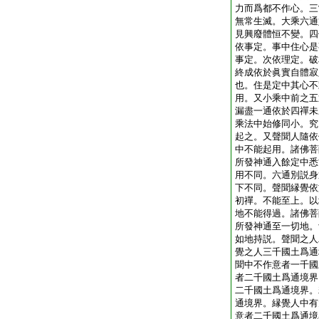
力而爲都不作心。三
無常生滅。大乘六通
見興廢體恒不變。四
依事定。事中住心是
事定。次依理定。破
終成依於眞實自體寂
也。住是定中其心不
用。又小乘中前之五
漏盡一通依於四禪未
乘法中始修同小。究
起之。又聲聞人隨依
中不能起用。諸佛菩
所發神通入餘定中悉
用不同。六通別説身
下不同。聲聞縁覺依
初禪。不能至上。以
地不能得過。諸佛菩
所發神通至一切地。
如地持説。聲聞之人
覺之人三千國土爲通
聞中不作意者一千國
者二千國土爲通境界
二千國土爲通境界。
通境界。縁覺人中有
意者二千國土爲通境