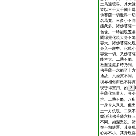
土爲通境界。其大縁
皆以三千大千國土爲
佛菩薩一切世界一切
名爲寛。三多小不同
能衆多。諸佛菩薩一
色像。一時能現五趣
聞縁覺化現大身不能
容大。諸佛菩薩化現
身入一塵中。化現小
容受一切。又佛菩薩
能容大。二乘不能。
欲至遠處多時乃到。
佛菩薩一念能至十方
通故。六虚實不同。
境界相似而已不得實
現皆得實用。如
3
菩薩化無量人。各令
辨。二乘不能。八所
一身令人異見。但出
土十方倶現。二乘不
槃説諸佛菩薩六根互
不同。如涅槃説。諸
在不相隨逐。其身現
心亦不小。其身現喜