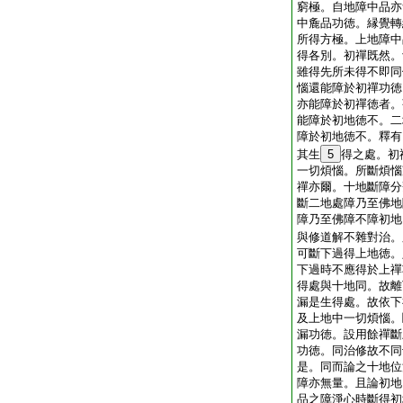
窮極。自地障中品亦
中麁品功徳。縁覺轉
所得方極。上地障中
得各別。初禪既然。
雖得先所未得不即同
惱還能障於初禪功徳
亦能障於初禪徳者。
能障於初地徳不。二
障於初地徳不。釋有
其生
5
得之處。初
一切煩惱。所斷煩惱
禪亦爾。十地斷障分
斷二地處障乃至佛地
障乃至佛障不障初地
與修道解不雜對治。
可斷下過得上地徳。
下過時不應得於上禪
得處與十地同。故離
漏是生得處。故依下
及上地中一切煩惱。
漏功徳。設用餘禪斷
功徳。同治修故不同
是。同而論之十地位
障亦無量。且論初地
品之障淨心時斷得初