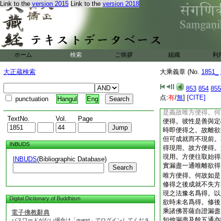
Link to the
version 2015
Link to the
version 2018
離欲得。二方便得。
依禪所有神通名離欲
得名方便得。依如毘
唯離欲得。天眼天耳
離欲得亦方便得。何
之處無漏聖徳。即是
ホーム
検索
ご挨拶
組織
利
盡爲漏盡通唯離欲得
爲漏盡通以他心通應
大正蔵検索
大乘義章 (No.
1851_
略不説。何故天眼天
宣説。眼耳二通體是
853
854
855
倶。斷離下欲得上定
点:
有
/
無
]
[CITE]
punctuation
Hangul
Eng
非離欲得。得定之後
是義故唯方便得。何
TextNo.
Vol.
Page
便得。彼性是善與定
時即便得之。故離欲
但可成就而不現前。
INBUDS
得現用。故方便得。
現用。方便往取始得
INBUDS
(Bibliographic Database)
實漏盡一通唯離欲得
Search
唯方便得。何故如是
修得之後成就不失方
現之法豫名爲得。以
Digital Dictionary of Buddhism
欲時未名爲得。修後
乘諸佛菩薩自證漏盡
電子佛教辭典
知他漏盡及餘五通亦
パスワードがない場合は「guest」でログインしてくださ