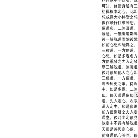
可知。修習身通有三
初禪根本定心。此即
想或爲大小轉變之想
復作飛行往來等想。
便道矣。二無礙道。
發慧。一無礙道斷障
後一解脱道證除彼障
如前心想即能爲之。
三種道。一方便道。
心想。如是多返名方
方便熏發之力入定發
壅三解脱道。無礙道
後時欲知他人之心即
三種道。一方便道。
過去所更之事。從近
中。如是多返。二無
似。修天眼通依如
道。先入定心。次取
還入定中。如是多返
前方便熏發之力入定
通壅。後時出定欲見
故定中不得有解脱道
天眼是善與定心倶。
前身通他心等同。修