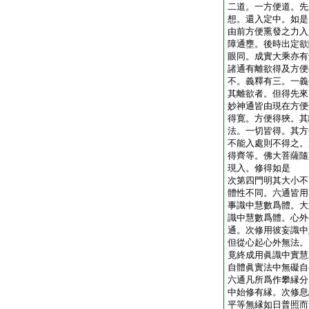
二道。一方便道。先
想。還入定中。如是
由前方便熏發之力入
障通壅。後時出定欲
眼同。成實大乘亦有
諸通有離欲得及方便
不。義釋有三。一義
其離欲者。但得先來
妙神通皆由現在方便
得寛。方便得狹。其
法。一切皆得。其方
不能入處則不得之。
得齊等。佛大菩薩隨
現入。修得如是
次第四門明其大小不
體性不同。六通皆用
事識中慧數爲體。大
識中慧數爲體。心外
通。次修用彼妄識中
但從心起心外無法。
竟終成用眞識中實慧
自體眞實法中無礙自
六通凡所爲作攀縁分
中始修有縁。次修息
平等無縁如日普照而