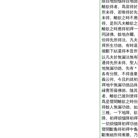
除自地煩惱得自地徳
離欲得者。爲當得於
所未得。若唯得於先
未得。離欲之時不應
得。是則凡夫離欲之
離欲之時應得初禪一
同諸佛。餘地亦爾。
但得先所得法。凡夫
禪所生功徳。有時退
後斷下結還得本昔所
以凡夫於無漏法無有
通得先所未得。聖人
地無漏功徳。先有＊
各有分限。不得過量
義云何。今且約就初
禪地中無漏功徳品殊
縁覺菩薩佛徳。隨其
者。離欲已後則便得
爲是聲聞離欲之時但
得餘人無漏功徳。如
三種。一下地障。欲
障。初禪煩惱障初禪
一切煩惱障初禪功徳
聲聞斷麁得初禪中麁
斷漸細所得漸勝。乃