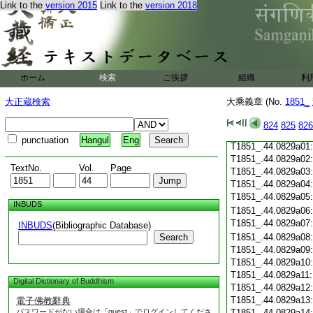
Link to the
version 2015
Link to the
version 2018
T1851_.44.0828c19
T1851_.44.0828c20
T1851_.44.0828c21
T1851_.44.0828c22
T1851_.44.0828c23
T1851_.44.0828c24
ホーム
検索
ご挨拶
組織
利
T1851_.44.0828c25
T1851_.44.0828c26
大正蔵検索
大乘義章 (No.
1851_
T1851_.44.0828c27
T1851_.44.0828c28
824
825
826
T1851_.44.0828c29
punctuation
Hangul
Eng
T1851_.44.0829a01
T1851_.44.0829a02
TextNo.
Vol.
Page
T1851_.44.0829a03
T1851_.44.0829a04
T1851_.44.0829a05
INBUDS
T1851_.44.0829a06
T1851_.44.0829a07
INBUDS
(Bibliographic Database)
Search
T1851_.44.0829a08
T1851_.44.0829a09
T1851_.44.0829a10
T1851_.44.0829a11
Digital Dictionary of Buddhism
T1851_.44.0829a12
T1851_.44.0829a13
電子佛教辭典
パスワードがない場合は「guest」でログインしてくださ
T1851_.44.0829a14