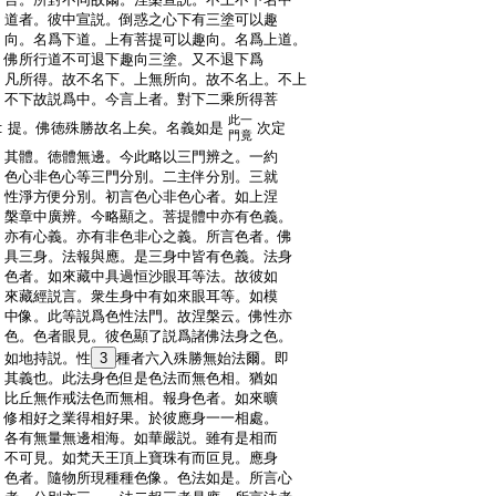
:
道者。彼中宣説。倒惑之心下有三塗可以趣
:
向。名爲下道。上有菩提可以趣向。名爲上道。
:
佛所行道不可退下趣向三塗。又不退下爲
:
凡所得。故不名下。上無所向。故不名上。不上
:
不下故説爲中。今言上者。對下二乘所得菩
此一
:
提。佛徳殊勝故名上矣。名義如是
次定
門竟
:
其體。徳體無邊。今此略以三門辨之。一約
:
色心非色心等三門分別。二主伴分別。三就
:
性淨方便分別。初言色心非色心者。如上涅
:
槃章中廣辨。今略顯之。菩提體中亦有色義。
:
亦有心義。亦有非色非心之義。所言色者。佛
:
具三身。法報與應。是三身中皆有色義。法身
:
色者。如來藏中具過恒沙眼耳等法。故彼如
:
來藏經説言。衆生身中有如來眼耳等。如模
:
中像。此等説爲色性法門。故涅槃云。佛性亦
:
色。色者眼見。彼色顯了説爲諸佛法身之色。
:
如地持説。性
3
種者六入殊勝無始法爾。即
:
其義也。此法身色但是色法而無色相。猶如
:
比丘無作戒法色而無相。報身色者。如來曠
:
修相好之業得相好果。於彼應身一一相處。
:
各有無量無邊相海。如華嚴説。雖有是相而
:
不可見。如梵天王頂上寶珠有而叵見。應身
:
色者。隨物所現種種色像。色法如是。所言心