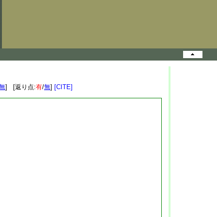
無
] [返り点:
有
/
無
]
[CITE]