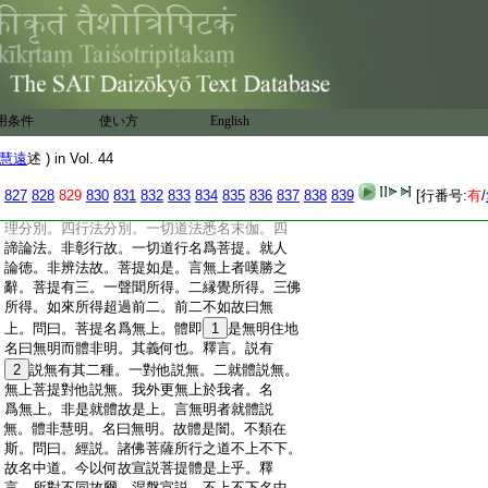
:
別而已。於中別分非無差異。異如向前道品
:
中説。今更論之異有四種。一因果分別。一切
:
因道名爲末伽。一切果道説爲菩提。故地持
:
論云。得方便者一切菩薩所修學道。言得義
:
者無上菩提。二通局分別。末伽之道通因及
:
果。是故道諦有道皆收。菩提之道偏在果中。
用条件
使い方
English
:
良以菩提偏在果故。證成佛道名得菩提。三
:
通別分別。戒定慧三事別之道。名曰菩提。即
慧遠
述 ) in Vol. 44
:
此事上道如跡乘諸義運通説爲末伽。末伽通
:
故。見道諦者通斷一切迷道煩惱。菩提別故。
827
828
829
830
831
832
833
834
835
836
837
838
839
[行番号:
有
/
:
雖復觀之不能通斷迷道之結。此亦名爲事
:
理分別。四行法分別。一切道法悉名末伽。四
:
諦論法。非彰行故。一切道行名爲菩提。就人
:
論徳。非辨法故。菩提如是。言無上者嘆勝之
:
辭。菩提有三。一聲聞所得。二縁覺所得。三佛
:
所得。如來所得超過前二。前二不如故曰無
:
上。問曰。菩提名爲無上。體即
1
是無明住地
:
名曰無明而體非明。其義何也。釋言。説有
:
2
説無有其二種。一對他説無。二就體説無。
:
無上菩提對他説無。我外更無上於我者。名
:
爲無上。非是就體故是上。言無明者就體説
:
無。體非慧明。名曰無明。故體是闇。不類在
:
斯。問曰。經説。諸佛菩薩所行之道不上不下。
:
故名中道。今以何故宣説菩提體是上乎。釋
:
言。所對不同故爾。涅槃宣説。不上不下名中