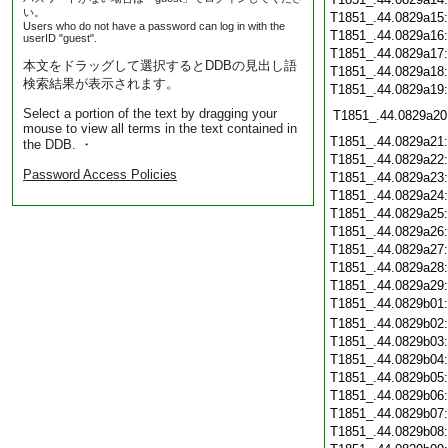
い。
T1851_.44.0829a15
Users who do not have a password can log in with the
T1851_.44.0829a16
userID "guest".
T1851_.44.0829a17
本文をドラッグして選択するとDDBの見出し語
T1851_.44.0829a18
検索結果が表示されます。
T1851_.44.0829a19
Select a portion of the text by dragging your
T1851_.44.0829a20
mouse to view all terms in the text contained in
T1851_.44.0829a21
the DDB. ・
T1851_.44.0829a22
Password Access Policies
T1851_.44.0829a23
T1851_.44.0829a24
T1851_.44.0829a25
T1851_.44.0829a26
T1851_.44.0829a27
T1851_.44.0829a28
T1851_.44.0829a29
T1851_.44.0829b01
T1851_.44.0829b02
T1851_.44.0829b03
T1851_.44.0829b04
T1851_.44.0829b05
T1851_.44.0829b06
T1851_.44.0829b07
T1851_.44.0829b08