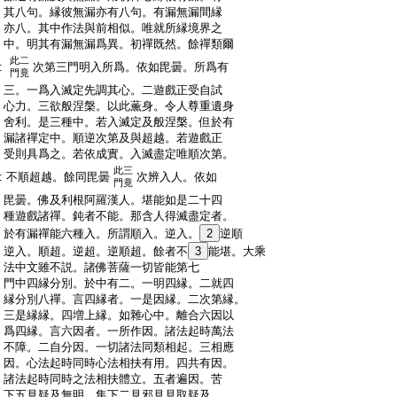
:
其八句。縁彼無漏亦有八句。有漏無漏間縁
:
亦八。其中作法與前相似。唯就所縁境界之
:
中。明其有漏無漏爲異。初禪既然。餘禪類爾
此二
:
次第三門明入所爲。依如毘曇。所爲有
門竟
:
三。一爲入滅定先調其心。二遊戲正受自試
:
心力。三欲般涅槃。以此薫身。令人尊重遺身
:
舍利。是三種中。若入滅定及般涅槃。但於有
:
漏諸禪定中。順逆次第及與超越。若遊戲正
:
受則具爲之。若依成實。入滅盡定唯順次第。
此三
:
不順超越。餘同毘曇
次辨入人。依如
門竟
:
毘曇。佛及利根阿羅漢人。堪能如是二十四
:
種遊戲諸禪。鈍者不能。那含人得滅盡定者。
:
於有漏禪能六種入。所謂順入。逆入。
2
逆順
:
逆入。順超。逆超。逆順超。餘者不
3
能堪。大乘
:
法中文雖不説。諸佛菩薩一切皆能第七
:
門中四縁分別。於中有二。一明四縁。二就四
:
縁分別八禪。言四縁者。一是因縁。二次第縁。
:
三是縁縁。四増上縁。如雜心中。離合六因以
:
爲四縁。言六因者。一所作因。諸法起時萬法
:
不障。二自分因。一切諸法同類相起。三相應
:
因。心法起時同時心法相扶有用。四共有因。
:
諸法起時同時之法相扶體立。五者遍因。苦
:
下五見疑及無明。集下二見邪見見取疑及