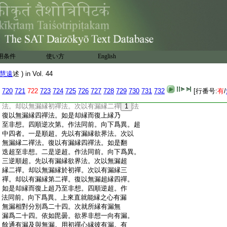
:
非想。二是逆超。作法同前。向下爲異。三逆順
:
超。先縁欲界。超縁二禪。却縁初禪。超縁三
:
禪。如是却縁而復上超乃至非想。四順逆超。
:
作法同前。向下爲異。有漏如是。無漏八者。類
:
上可知。有漏無漏間爲八者。次第有四。超越
:
亦四。次第四者。一順次第。先以初禪有漏之
用条件
使い方
English
:
心縁欲界法。次以無漏縁初禪法。復以有漏
:
縁二禪法。如是翻迭乃至非想。二逆次第。作
慧遠
述 ) in Vol. 44
:
法同前。向下爲異。三逆順次第。先以有漏縁
:
欲界法。次以無漏縁初禪法。却以無漏縁欲
720
721
722
723
724
725
726
727
728
729
730
731
732
[行番号:
有
/
:
界法。次以有漏縁初禪法。復以無漏縁二禪
:
法。却以無漏縁初禪法。次以有漏縁二禪
1
法
:
復以無漏縁四禪法。如是却縁而復上縁乃
:
至非想。四順逆次第。作法同前。向下爲異。超
:
中四者。一是順超。先以有漏縁欲界法。次以
:
無漏縁二禪法。復以有漏縁四禪法。如是翻
:
迭超至非想。二是逆超。作法同前。向下爲異。
:
三逆順超。先以有漏縁欲界法。次以無漏超
:
縁二禪。却以無漏縁於初禪。次以有漏縁三
:
禪。却以有漏縁第二禪。復以無漏超縁四禪。
:
如是却縁而復上超乃至非想。四順逆超。作
:
法同前。向下爲異。上來直就能縁之心有漏
:
無漏相對分別爲二十四。次就所縁有漏無
:
漏爲二十四。依如毘曇。欲界非想一向有漏。
:
餘通有漏及與無漏。用初禪心縁彼有漏。有