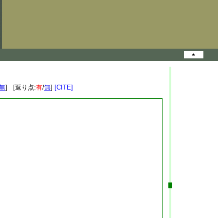
無
] [返り点:
有
/
無
]
[CITE]