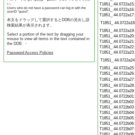
い。
T1851_.44.0722a15
Users who do not have a password can log in with the
T1851_.44.0722a16
userID "guest".
T1851_.44.0722a17
本文をドラッグして選択するとDDBの見出し語
T1851_.44.0722a18
検索結果が表示されます。
T1851_.44.0722a19
Select a portion of the text by dragging your
T1851_.44.0722a20
mouse to view all terms in the text contained in
T1851_.44.0722a21
the DDB. ・
T1851_.44.0722a22
T1851_.44.0722a23
Password Access Policies
T1851_.44.0722a24
T1851_.44.0722a25
T1851_.44.0722a26
T1851_.44.0722a27
T1851_.44.0722a28
T1851_.44.0722a29
T1851_.44.0722b01
T1851_.44.0722b02
T1851_.44.0722b03
T1851_.44.0722b04
T1851_.44.0722b05
T1851_.44.0722b06
T1851_.44.0722b07
T1851_.44.0722b08