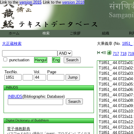
Link to the
version 2015
Link to the
version 2018
T1851_.44.0721c19
T1851_.44.0721c20
T1851_.44.0721c21
T1851_.44.0721c22
T1851_.44.0721c23
T1851_.44.0721c24
ホーム
検索
ご挨拶
組織
利
T1851_.44.0721c25
T1851_.44.0721c26
大正蔵検索
大乘義章 (No.
1851_
T1851_.44.0721c27
T1851_.44.0721c28
717
718
719
T1851_.44.0721c29
punctuation
Hangul
Eng
T1851_.44.0722a01
T1851_.44.0722a02
TextNo.
Vol.
Page
T1851_.44.0722a03
T1851_.44.0722a04
T1851_.44.0722a05
INBUDS
T1851_.44.0722a06
T1851_.44.0722a07
INBUDS
(Bibliographic Database)
T1851_.44.0722a08
Search
T1851_.44.0722a09
T1851_.44.0722a10
T1851_.44.0722a11
Digital Dictionary of Buddhism
T1851_.44.0722a12
T1851_.44.0722a13
電子佛教辭典
T1851_.44.0722a14
パスワードがない場合は「guest」でログインしてくださ