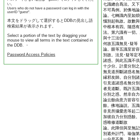
い。
七識總合爲法。又下
Users who do not have a password can log in with the
不可爲例。於佛地
userID "guest".
論。七轉識内至如煩
本文をドラッグして選択するとDDBの見出し語
惱別起執故。故數與
検索結果が表示されます。
中根本有四。隨惑有
法。第六識有一切。
Select a portion of the text by dragging your
與十三法倶
mouse to view all terms in the text contained in
何故五識無見･疑
the DDB. ・
論。眼等五識至皆容
Password Access Policies
別故。法見･疑等定
諸惑。與此五識不倶
十少分。計度分別之
無見道所斷諸惑名無
縁邪友師。自分別諸
引見道諸惑名無分別
者見道斷。既許五識
分別之惑。然非自力
論云餘由意力皆容引
餘。佛地論説。五識
非見所攝愛恚等起二
加彼自力分別惑餘。
惑唯修道斷故
論。此障但與至無記
別遮外計門。瑜伽第
一分是不善。及餘上