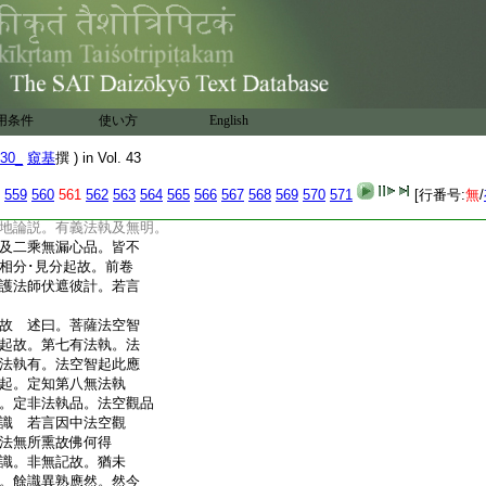
解釋 前煩惱障煩惱
所知。前當體彰名。持
。依士釋也
劣故 述曰。三八識分
名異熟識。何以不倶。
故。此法執望彼麁而
用条件
使い方
English
非也。安惠等師執三性
異熟故。唯異熟性中破
30_
窺基
撰 ) in Vol. 43
故 述曰。諸論但説此
559
560
561
562
563
564
565
566
567
568
569
570
571
[行番号:
無
/
執必惠。及無明倶。惠能
地論説。有義法執及無明。
及二乘無漏心品。皆不
相分･見分起故。前卷
護法師伏遮彼計。若言
故 述曰。菩薩法空智
起故。第七有法執。法
法執有。法空智起此應
起。定知第八無法執
。定非法執品。法空觀品
識 若言因中法空觀
法無所熏故佛何得
識。非無記故。猶未
。餘識異熟應然。然今