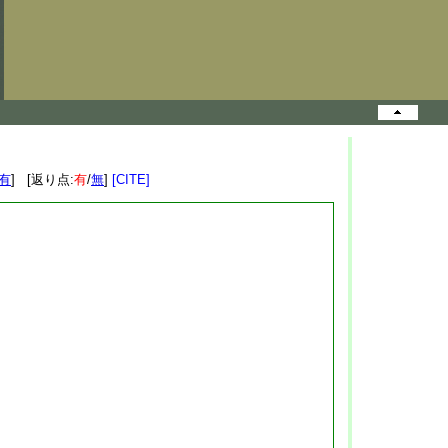
有
] [返り点:
有
/
無
]
[CITE]