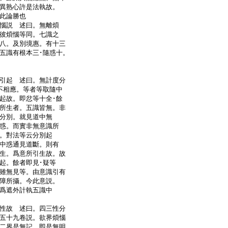
異熟心許是法執故。
論此論勝也
惱説 述曰。無離煩
彼煩惱等同。七識之
八。及別境惠。有十三
五識有根本三･隨惑十。
等
引起 述曰。無計度分
不相應。等者等取隨中
起故。即忿等十全･餘
所生者。五識皆無。非
分別。就見道中無
惑。而實非無意識所
。對法等云分別起
中惑通見道斷。則有
生。爲意所引生故。故
起。餘者即見･疑等
雖無見等。由意識引有
障所攝。今此意説。
爲遮外計執五識中
性故 述曰。四三性分
五十九卷説。欲界煩惱
二界是無記。即是無明