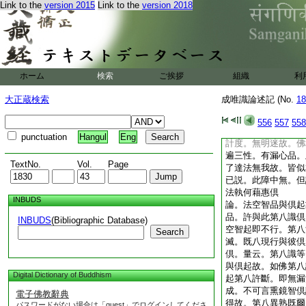
Link to the
version 2015
Link to the
version 2018
名故。下轉依中自當
即障。此所知障障於
業釋也。此所障受稱
論。此所知障至彼微
別因破外執。第八識
彼異熟識是微細劣弱
ホーム
検索
ご挨拶
組織
利
強故。此是能熏故彼
心皆有法執。此識唯
大正蔵検索
成唯識論述記 (No.
18
之
論。不與無明惠相應
556
557
558
第八識唯五數倶。法
punctuation
Hangul
Eng
計度。無明迷故。佛
遍三性。有漏心品。
TextNo.
Vol.
Page
了達法無我故。皆似
已説。此障中無。但
法執何藉惠倶
INBUDS
論。法空智品與倶起
品。許與此第八識倶
INBUDS
(Bibliographic Database)
空智起即不行。第八
Search
滅。既八現行與彼倶
倶。量云。第八識等
與倶起故。如佛第八
Digital Dictionary of Buddhism
起第八許斷。即無漏
成。不可言熏鏡智倶
電子佛教辭典
得故。第八異熟既爾
パスワードがない場合は「guest」でログインしてくださ