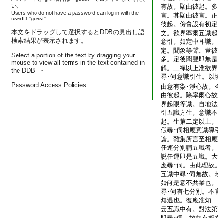
い。
有故。顯由彼起。多
Users who do not have a password can log in with the
言。其顯由彼言。正
userID "guest".
彼起。傍會設有初定
本文をドラッグして選択するとDDBの見出し語
文。欲界率爾五識起
検索結果が表示されます。
意引。如定中耳識。
定。聞象等聲。豈彼
Select a portion of the text by dragging your
多。定後聞聲即無是
mouse to view all terms in the text contained in
解。二禪以上准欲界
the DDB. ・
尋･伺意識引生。以
Password Access Policies
由意有染･淨心故。
由彼起。除率爾心故
界起眼等識。自地法
引五識方生。意識不
起。生第二定以上。
假尋･伺相應意識
論。雜集所言至相應
任運分別謂五識者。
説任運即是五識。大
應尋･伺。由此理故
五識中尋･伺無故。
如何是意不共業也。
尋･伺有七分別。不
無過也。復應准知 
云五識中有。對法第
即尋･伺。故知有相