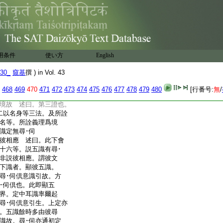
喜名 述曰。初定有意
喜受義説爲樂。如對法
二等説。以此義故總説
界尋･伺。下地喜･樂。在識
不別説
處。彼與意苦倶。何縁
用条件
使い方
English
即非苦倶
爲憂 述曰。彼意地苦。
30_
窺基
撰 ) in Vol. 43
總説爲憂即攝彼苦。
。勢不相似。何縁不説。
468
469
470
471
472
473
474
475
476
477
478
479
480
[行番号:
無
/
義
境故 述曰。第三證也。
二以名身等三法。及所詮
名等。所詮義理爲境
五識定無尋･伺
彼相應 述曰。此下會
十六等。説五識有尋･
非説彼相應。謂彼文
下識者。顯彼五識。
尋･伺倶意識引故。方
･伺倶也。此即顯五
界。定中耳識率爾起
尋･伺倶意引生。上定亦
。五識餘時多由彼尋
識故。尋･伺亦通初定