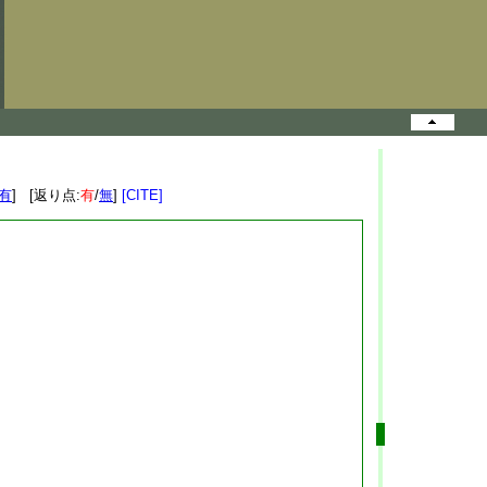
有
] [返り点:
有
/
無
]
[CITE]