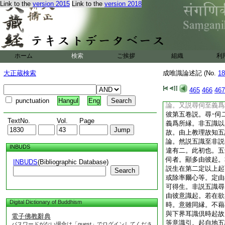
Link to the
version 2015
Link to the
version 2018
論。雖初靜慮至總説
樂。而不離喜。即一
七･及五十七･顯揚
喜名。即攝彼樂。欲
各別。體性相離何
前師問言。汝純受苦
ホーム
検索
ご挨拶
組織
利
亦不説。豈以不説
論。雖純苦處至總説
大正蔵検索
成唯識論述記 (No.
18
與憂相似有分別故。
餘趣憂･苦各在一處
465
466
467
此即意中有苦受師
punctuation
Hangul
Eng
論。又説尋伺至義爲
彼第五卷説。尋･伺
TextNo.
Vol.
Page
義爲所縁。非五識以
故。由上教理故知
論。然説五識至非説
INBUDS
違有二。此初也。五
伺者。顯多由彼起。
INBUDS
(Bibliographic Database)
説生在第二定以上起
Search
或除率爾心等。定由
可得生。非説五識尋
由彼意識起。若在欲
Digital Dictionary of Buddhism
時。意雖同縁。不藉
與下界耳識倶時起故
電子佛教辭典
等意識引。起自地五
パスワードがない場合は「guest」でログインしてくださ