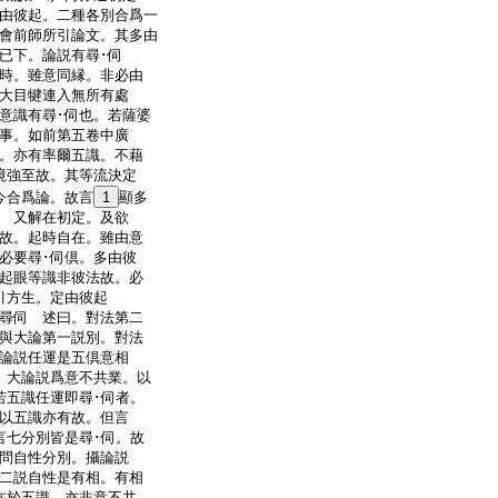
由彼起。二種各別合爲一
會前師所引論文。其多由
已下。論説有尋･伺
時。雖意同縁。非必由
大目犍連入無所有處
意識有尋･伺也。若薩婆
事。如前第五卷中廣
。亦有率爾五識。不藉
境強至故。其等流決定
今合爲論。故言
1
顯多
 又解在初定。及欲
故。起時自在。雖由意
必要尋･伺倶。多由彼
起眼等識非彼法故。必
導引方生。定由彼起
尋伺 述曰。對法第二
與大論第一説別。對法
論説任運是五倶意相
。大論説爲意不共業。以
若五識任運即尋･伺者。
以五識亦有故。但言
言七分別皆是尋･伺。故
問自性分別。攝論説
二説自性是有相。有相
在於五識。亦非意不共。