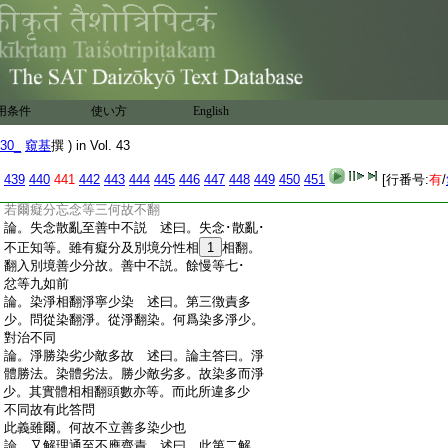
:
不嫉即是喜無量故。亦應別翻。但以流滿識
:
非多故。無此妨也。然不障餘翻爲善法
:
問若爾者害唯在意。應不翻之
:
論。害雖亦然至翻立不害 述曰。論主答曰。
:
害雖亦爾唯在意地。有三義故所以別翻。
:
不同忿等。一數
6
現起。即簡餘煩惱。嫉･慳
用条件
使い方
English
:
雖亦然。二此則損自･他。嫉等不然故。三障
:
無上乘勝因之悲故。無上之乘要須悲救。悲
30_
窺基
撰 ) in Vol. 43
:
因既闕。難以濟生。害之功能増障於此。故
:
雖在意與餘亦同。三義勝餘故須翻善。令
439
440
441
442
443
444
445
446
447
448
449
450
451
[行番号:
有
/
:
知此失故翻立善。生得善位隨此而説
:
若爾癡分忘念等三何故不翻
:
論。失念散亂至善中不説 述曰。失念･散亂･
:
不正知等。雖有癡分及別境分性相
1
相翻。
:
翻入別境善少分故。善中不説。餘慢等七･
:
忿等九如前
:
論。染淨相翻淨寧少染 述曰。第三徴責多
:
少。問從染翻淨。從淨翻染。何爲染多淨少。
:
對治不同
:
論。淨勝染劣少敵多故 述曰。論主答曰。淨
:
體勝法。染體劣法。勝少敵劣多。故染多而淨
:
少。其實體相相翻頭數亦等。而此所違多少
:
不同故有此答問
:
此義雖爾。何故不立善多染少也
:
論。又解理通至不應齊責 述曰。此第二解。