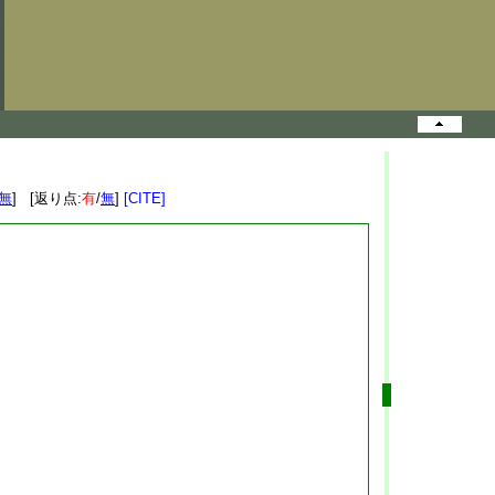
無
] [返り点:
有
/
無
]
[CITE]