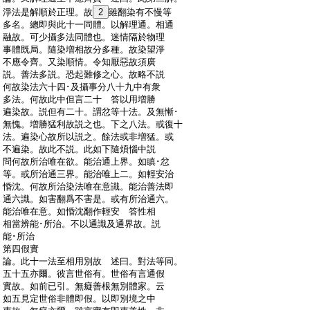
:
淨法是解順於正理。故
2
雖翻染有不慢等
:
多名。總即與此十一同體。以解理通。相通
:
融故。可少攝多法同體也。迷情隔於物理
:
事體既局。隨染増相故分多種。故染望淨
:
不應令齊。又染順情。令知厭惡故須廣
:
説。善法多説。恐起難修之心。故略不説
:
何故染法六十四･及攝事分八十九中有衆
:
多法。何故此中但言二十 答以用増勝
:
遍染故。説但有二十。謂忿等十法。及無慚･
:
無愧。増勝猛利故説之也。下之八法。或復十
:
法。遍染心故所以説之。餘法或非増猛。或
:
不遍染。故此不説。此如下隨煩惱中説
:
問何故所治唯在欲。能治通上界。如瞋･忿
:
等。或所治通三界。能治唯上二。如輕安治
:
惛沈。何故所治染法唯在意識。能治善法即
:
通六識。如害翻爲不害是。或有所治通六。
:
能治唯在意。如惛沈翻作輕安 答性相
:
相當辨能･所治。不以通識及通界故。説
:
能･所治
:
第四假實
:
論。此十一法至相用別故 述曰。對法等同。
:
五十五亦爾。彼言世俗有。世俗有言通假
:
實故。如前已引。無癡善根無別體家。云
:
如五見定世俗非體即假。以即別境之中