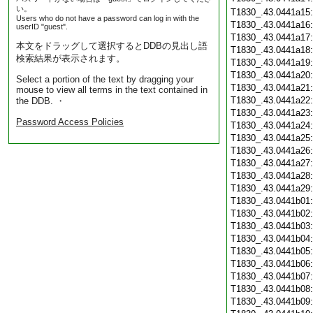
い。
T1830_.43.0441a15
Users who do not have a password can log in with the
T1830_.43.0441a16
userID "guest".
T1830_.43.0441a17
本文をドラッグして選択するとDDBの見出し語
T1830_.43.0441a18
検索結果が表示されます。
T1830_.43.0441a19
T1830_.43.0441a20
Select a portion of the text by dragging your
T1830_.43.0441a21
mouse to view all terms in the text contained in
T1830_.43.0441a22
the DDB. ・
T1830_.43.0441a23
Password Access Policies
T1830_.43.0441a24
T1830_.43.0441a25
T1830_.43.0441a26
T1830_.43.0441a27
T1830_.43.0441a28
T1830_.43.0441a29
T1830_.43.0441b01
T1830_.43.0441b02
T1830_.43.0441b03
T1830_.43.0441b04
T1830_.43.0441b05
T1830_.43.0441b06
T1830_.43.0441b07
T1830_.43.0441b08
T1830_.43.0441b09