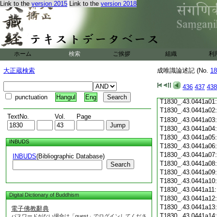
Link to the
version 2015
Link to the
version 2018
T1830_.43.0440c19
T1830_.43.0440c20
T1830_.43.0440c21
T1830_.43.0440c22
T1830_.43.0440c23
T1830_.43.0440c24
ホーム
検索
ご挨拶
組織
利
T1830_.43.0440c25
T1830_.43.0440c26
大正蔵検索
成唯識論述記 (No.
18
T1830_.43.0440c27
T1830_.43.0440c28
436
437
438
T1830_.43.0440c29
punctuation
Hangul
Eng
T1830_.43.0441a01
T1830_.43.0441a02
TextNo.
Vol.
Page
T1830_.43.0441a03
T1830_.43.0441a04
T1830_.43.0441a05
INBUDS
T1830_.43.0441a06
T1830_.43.0441a07
INBUDS
(Bibliographic Database)
T1830_.43.0441a08
Search
T1830_.43.0441a09
T1830_.43.0441a10
T1830_.43.0441a11
Digital Dictionary of Buddhism
T1830_.43.0441a12
T1830_.43.0441a13
電子佛教辭典
T1830_.43.0441a14
パスワードがない場合は「guest」でログインしてくださ