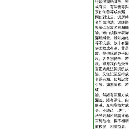
行煩惱我執倶故。雖
成有漏。有漏善等與
宗如何善等成有漏
問如對法云。漏所縛
者即餘地法。漏隨順
與漏倶起故名有漏
論。雖由煩惱至表漏
漏所縛云。雖知如此
等不倶起。故非有漏
傍因故成有漏。非是
故。即他縁縛亦傍因
境。各各別變故。若
境。即應我作他受果
言正表此法與漏倶
論。又無記業至得成
名爲有漏。如無記業
引故。如無漏善。若
破
論。然諸有漏至方成
漏義。諸有漏法。由
倶滅。互相増益方成
身。不縛己 現行。
法等云漏所隨謂逐他
言縛他地。復不相増
前後發 相増益者。