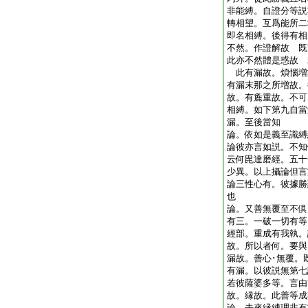
非能縛。自證分等説
轉相望。互爲能所二
即名相縛。後得有相
不然。作證解故 既
此亦不然體是惑故 
此有漏故。煩惱増
有漏末那之所増故。
故。有麁重故。不可
相縛。如下第九自當
漏。至後當知
論。依如是義至識縛
論彼亦言如説。不知
云何毘達磨經。五十
少異。以上攝論但言
論三性心有。彼據勝
也
論。又善無覆至不倶
有三。一破一切有等
經部。重成有我執。
故。所以者何。要與
漏故。善心･無覆。
有漏。以彼説無第
若彼薩婆多等。言由
故。縁故。此善等
論。去來縁縛理非有