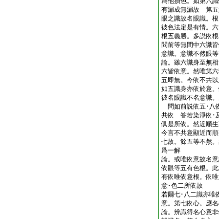
爲他損色。如第六識
有漏成無漏故 第五
眼之識故名眼識。根
彼色法定是有情。六
根五義勝。多説依
問前等無間中六識皆
意識。意識不然眼
論。雖六識身至無相
六皆依意。然唯第六
五即無。今依不共以
如五識身亦依於意。
彼名眼識不名意識。
問如前説依五･八
共依 答若染淨依･
倶是所依。然近順生
今言不共意顯近而順
七故。餘五等不然。
爲一解
論。或唯依意故名意
依眼等五有色根。此
有依唯依意根。依唯
意･色二所依故
若爾七･八二識亦唯
意。第七依心。應
論。辨識得名心意非