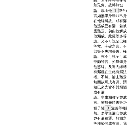
如兎角。故縛無也
論。非由他
1
或至
言如無學身雖非己身
在他縁縛故。成有漏
他惑成已有漏 若彼
應難云。勿由他解成
他漏成。此薩婆多
論。又不可説至已極
等救。今破之言。不
部等不失増長破。
論。亦不可説至可成
部師等言。如無學身
他惑縁。及過去縁縛
有漏種在生此有漏法
者。不然。論主難云
無因故可成有漏。謂
始已來先皆不與煩惱
成有漏
論。非由漏種至亦成
言。雖無先時善等之
種子隨
3
遂善等種
然。勿學無漏心亦成
亦有漏種逐。無漏之
等種如何成有漏。我