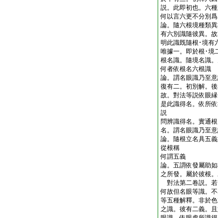
説。此即初也。六種
何以言六更不分別
論。隨六根境種類異
有六別識隨彼異。故
明此識既隨根･境有
唯據一。即於根･境
根名識。隨境名識。
何者依根名六根識
論。謂名眼識乃至意
復有二。初別解。後
故。對法等説依眼縁
是此識得名。依所依
説
問辨識得名。實通根
名。謂名眼識乃至
論。隨根立名具五義
從根稱
何謂五義
論。五謂依發屬助如
之所發。屬於彼根。
對法第二卷説。若
何故但名眼等識。不
等五種解釋。非於色
之識。彼有二義。且
眼識。依眼處所識得