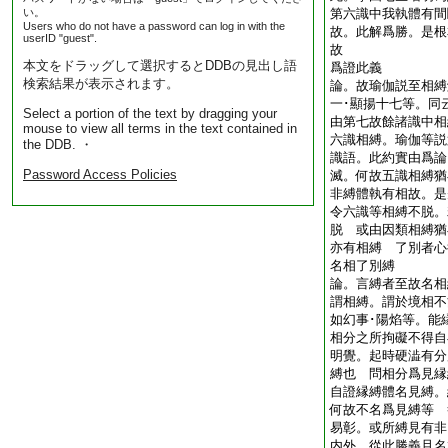
い。
第六識中我執體有間
Users who do not have a password can log in with the
故。此解爲勝。是根
userID "guest".
故
本文をドラッグして選択するとDDBの見出し語
爲證此義
検索結果が表示されます。
論。故瑜伽説至相縛
一･顯揚十七等。同
Select a portion of the text by dragging your
由第七故餘諸識中相
mouse to view all terms in the text contained in
六識相縛。瑜伽等説
the DDB. ・
識語。此約實由爲論
Password Access Policies
滅。何故五識相縛猶
非縛體執有相故。是
令六識等相縛不脱。
脱 或由因類相縛猶
亦有相縛 了別者心
名相了別縛
論。言縛者至故名相
謂相縛。謂於境相不
如幻事･陽焰等。能
相分之所拘礙不得自
明覺。起時硬澁有分
縛也 問相分爲見縁
自證縁縛體名見縛。
何故不名爲見縛等 
易彰。或所縛見有非
内外。從此勝義且名