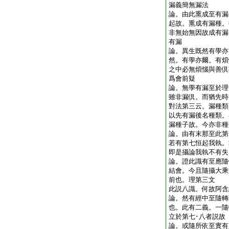
漏義簡無漏法
論。由此熏成至有漏
起故。熏成有漏種。
非無始無因故成有漏
有漏
論。異生既然有學亦
然。有學亦爾。有煩
之中必無煩惱與善
爲會前疑
論。無學有漏至於理
雖非漏倶。而猶先時
對法第三云。漏種類
以先有漏後名種類。
漏種子故。今亦非
論。由有末那至此第
若有第七恒起我執。
即是攝論我執不有
論。證此識有至應隨
結會。今且隨攝大乘
前也。理第三文
此説八識。何故阿
論。然有經中至隨轉
也。此有二義。一隨
立於第七･八者説
論。或隨所依至實有