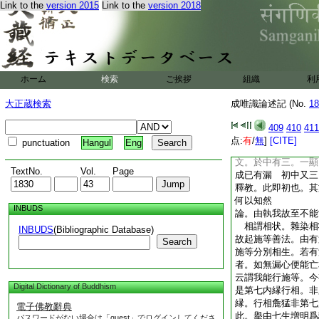
Link to the
version 2015
Link to the
version 2018
根故有種子者
論。餘法受熏已辨非
法受熏。上來已辨
論。故應別有至同訶
故有第七於彼起我執
後。復沈生死起諸煩
ホーム
検索
ご挨拶
組織
利
七。不應訶彼。無
論。又契經説至彼不
大正蔵検索
成唯識論述記 (No.
18
我執不有失。於中有
者不言有學等。以彼
409
410
411
此據全分者故
点:
有
/
無
]
[CITE]
punctuation
Hangul
Eng
論。謂異生類至而内
文。於中有三。一顯
TextNo.
Vol.
Page
成已有漏 初中又三
釋教。此即初也。
何以知然
INBUDS
論。由執我故至不能
相謂相状。雜染相
INBUDS
(Bibliographic Database)
故起施等善法。由有
Search
施等分別相生。若有
者。如無漏心便能亡
云謂我能行施等。今
Digital Dictionary of Buddhism
是第七内縁行相。非
縁。行相麁猛非第七
電子佛教辭典
此。擧由七生増明爲
パスワードがない場合は「guest」でログインしてくださ