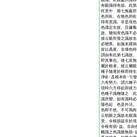
有眼識得有故。此第
何意中 雖七無處所
色所依。在無色所依
得有意識。非是境色
色識定生故。且據麁
故。雖知有色識不必
彼云眼所發之識故名
必變異。如迦末羅病
皆以爲黄。非壞色時
謂由有此第七識故。
即其事也。後七若無
屬於根者。彼云屬眼
種子隨逐於根而得生
淨依･及根本依･引
六有勢力。謂六種子
現時六方得起與彼力
色種子識種隨之 此
識所變。如有識時必
隨色起 色是外法。
色即不然。不可爲例
云助眼之識故名眼識
受。令根損益非於境
令根有損･益。非由
離識之色識雖無損･