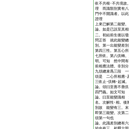
依不共根･不共境故
理 而識類別實有八
門中不開識者。以此
證理
上來已解第二能變
論。如是已説至其相
二。初結前生後以發
問正答 就此能變總
別。第一出能變差別
第四三性。第五心所
七所依。第八倶轉。
明。可知 然中間有
前相應法體。非別分
九頌總束爲三段 一
頌是 二心所相應･
三依止･倶轉･起滅
論。頌曰至善不善倶
四門義。如文可知
論。曰至能變識相 
名。次解性･相。後
別故 能變有三。末
即第三能變。次第二
頌第一句也
論。此識差別總有六
於中有三。初釋六因