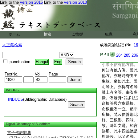
Link to the
version 2015
Link to the
version 2018
攝答聲上有教名等不
色處攝
問曰。聲上屈曲即以
爲教
論。且依此土至非謂
名等依聲者依此土説
ホーム
検索
ご挨拶
組織
利
餘故
論。諸餘佛土至假立
大正蔵検索
成唯識論述記 (No.
18
何者是耶。如無垢稱
及味。等者等取觸･
284
285
286
名等三種。亦是不相
punctuation
Hangul
Eng
小乘不信有他方佛。
何知有他方佛。證此
TextNo.
Vol.
Page
他方。亦應時有佛出
生故。猶如此土。證
明等上。亦得有名等
INBUDS
聲上有名等。由依多
攝。依發身･語多法
INBUDS
(Bibliographic Database)
命根等與六處爲根。
Search
命根但依一立。然非
所攝。梵云便善那此
好。三根形。四味。
Digital Dictionary of Buddhism
故。味即文是。如言
繕那。此中四義總是
電子佛教辭典
對法云。此又名顯。
パスワードがない場合は「guest」でログインしてくださ