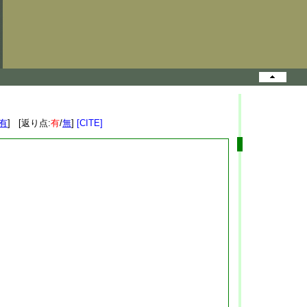
有
] [返り点:
有
/
無
]
[CITE]