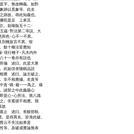
是字。無改轉義。如對
象跡以覓象等。此名
之跡故。尋此知義也。
播陀是足 上來且
訖。如瑜伽五十二･
･五蘊･對法第二等説。大
然與色･心不一不異。
及別種故言不異。假
。餘十種法皆應知
漏･現行種子･凡夫内外
。八十一卷亦有説也
所攝 述曰。此是大衆
同。此如倶舍隨眠品説
相應 述曰。論主破之。
。非不相應攝。名貪等
中貪･嗔･癡一一爲之。薩
。諸部之中此義最心
即是心･心所法。第八識
之。非遮彼不相應。我
･異故
遮止 述曰。有餘部執
應。是得異名。皆准此破。
舊云不失法如券是
性等。及破成實論無表