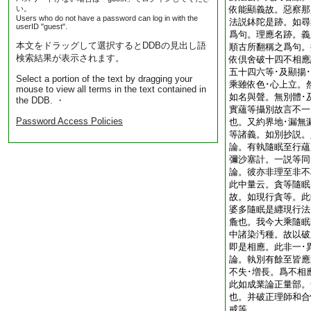
い。
依能顯義故。惡察那
Users who do not have a password can log in with the
法説鉢陀是跡。如尋
userID "guest".
爲句。理應名跡。義
本文をドラッグして選択するとDDBの見出し語
順古所翻稱之爲句。
検索結果が表示されます。
依倶舍破十四不相應
五十四六等･及顯揚
Select a portion of the text by dragging your
乘雖依色･心上立。
mouse to view all terms in the text contained in
如名與聲。無別體･
the DDB. ・
實蘊等攝別故言不一
Password Access Policies
也。又約界地･漏無
等諸義。如別抄説
論。有執隨眠至行蘊
彌沙塞計。一説等
論。彼亦非理至非不
此中量云。貪等隨眠
故。如現行貪等。此
婆多隨眠是纒現行法
麁也。我今大乘隨眠
中諸染汚種。故以破
即是相應。此非一
論。執別有餘至皆應
不失･増長。爲不相
此如成業論正量部。
也。并破正理師和合
戒等