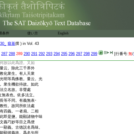
相應。色上無教故是
爲教。色上屈曲應亦
一切 述曰。四會相違。
。諸餘佛土名等依
用条件
使い方
English
三故 述曰。餘佛土者。
30_
窺基
撰 ) in Vol. 43
經説。或以光明。妙香。
思數等。此上皆得假立
287
288
289
290
291
292
293
294
295
296
297
298
299
[行番号:
無
/
應攝此三法故 問曰。
何故以此爲證。又如
量云。除此三千界外
教化衆生。有人天衆
光明等爲佛教。量云。光
。衆生機欲待故。如此
法立名故。非聲處
立無表色。依多法立。
長等不同。有義無表･
教性。故同所依法處
有四義。一者扇。二相
此即是鹽。能顯諸物中味
文義巧妙等目之爲便
一顯義。古徳説名爲味。
能顯彼義故。爲名句所