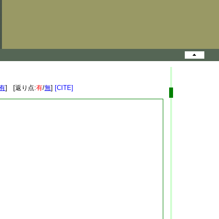
有
] [返り点:
有
/
無
]
[CITE]