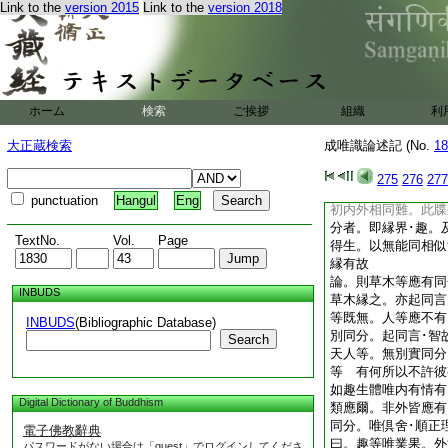
Link to the
version 2015
Link to the
version 2018
種姓人無別障故。應
立。二乘斷一分。名
諸門及釋難。如下
論。復如何知至有實
由。次彼部答
論。契經説故至乃至
ホーム
検索
ご挨拶
組織
利
次論主非
論。此經不説至爲證
大正蔵検索
成唯識論述記 (No.
18
説別有自體。即依色
分。故證不成
275
276
277
論。若同智言至知實
punctuation
Hangul
Eng
初内外相同難。此牒
分者。即縁界･趣。
TextNo.
Vol.
Page
得生。以無能同相似
縁有故
論。則草木等應有同
INBUDS
草木縁之。亦起同言
等既無。人等應不有
INBUDS
(Bibliographic Database)
別同分。起同言･智
Search
天人等。無別實同分
等 有何所以不許彼
如趣生體唯内有情有
Digital Dictionary of Buddhism
類應爾。非外皆應有
同分。唯倶舍･順正
電子佛教辭典
曰。趣等唯業果。外
パスワードがない場合は「guest」でログインしてくださ