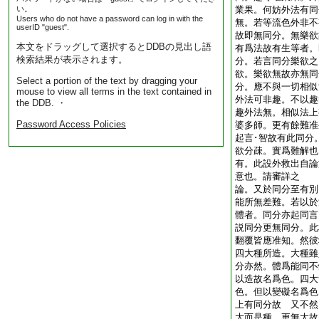
い。
業果。何妨外法有同
Users who do not have a password can log in with the
無。若等流色外非不
userID "guest".
故即無同分。無樂欲
本文をドラッグして選択するとDDBの見出し語
有爲法故有生等者。
検索結果が表示されます。
分。若言同分樂欲之
欲。樂欲無故亦無同
Select a portion of the text by dragging your
分。應不與一切相似
mouse to view all terms in the text contained in
外法可非趣。不以趣
the DDB. ・
趣外法無。相似法上
Password Access Policies
婆多師。更有餘難准
起言･智故有此同分
欲分疎。實爲難解也
有。此設外救出自論
意也。請審詳之
論。又於同分至有別
能所無差難。若以於
體者。同分亦起同言
説同分更無同分。此
翻覆皆應准知。然彼
四大種所造。大種雖
分亦然。體爲能同不
以造故名爲色。四大
色。但以變礙名爲色
上有同分故 又不然
大而是種。更無大故