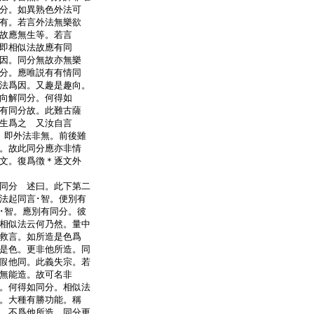
分。如異熟色外法可
有。若言外法無樂欲
故應無生等。若言
即相似法故應有同
因。同分無故亦無樂
分。應唯説有有情同
法爲因。又趣是趣向。
向解同分。何得如
有同分故。此難古薩
生爲之 又汝自言
。即外法非無。前後雖
。故此同分應亦非情
文。復爲徴＊逐文外
同分 述曰。此下第二
法起同言･智。便別有
･智。應別有同分。彼
相似法云何乃然。量中
救言。如所造是色爲
是色。更非他所造。同
假他同。此義失宗。若
無能造。故可名非
。何得如同分。相似法
。大種有勝功能。稱
。不爲他所造。同分更