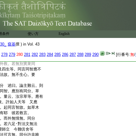
言未得見道二障上
一分聖。倶句攝故。此等
第九十障中解
同分 述曰。初
6
問有
廣説 述曰。外人引經｣
用条件
使い方
English
不成 述曰。經
7
明不
30_
窺基
撰 ) in Vol. 43
･心之上説天人同
278
279
280
281
282
283
284
285
286
287
288
289
290
[行番号:
無
/
有者 述曰。下有三難。
外救。若無別實衆同
及四生等。同言同智應不
法故。無不生心。要
分 述曰。論主難云。則
同智。應別有同分。草
。量云。汝宗草等。應有
故。許如人天等 又應
。起同言智故。如草木
有耶 彼若救言。
。而外無情無。同分
。若六足･對法文無法
理師立 今難倶舍等
法可言無。同分許非唯