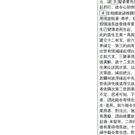
云。諸
3
癡者要先
起邪行。故令心顛倒
4
生相續故諸根圓
用境故耽著･希求。
煩惱滋長故發後有業
生已變壞老死生起。
此約當生五果＊爲因
建立十二有支。前六
界縁立 第三約由有
出世有情減縁起増白
立前六支。三樂著境
彼廣解。故十二支次
生果位説因次第。以
次第故。縁起經云。
若爾何故淨縁起中
答依諦先後道理立故
者依隣次第二世因果
不定。思准可知。下
者。謂此能令有情生
生･老死。前十能令
業用者。對法云。無
有愚癡。謂由彼覆故
起過･未疑等。二與
後有業得増長故。十
縁中癡令衆生惑。即