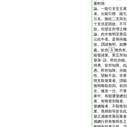
重料簡
論。一能引支至五果
者。出能引體 能引
引名。雖此二支與生
十支倶是因故。不可
故。但望近所増之
論。此中無明至善惡
云此中者。是簡持義
故。謂諸無明。如勝
處。欲色
3
無色有
能發諸業。第五所知
發身･語。即此亦能
得果。皆所知障。此
愚。即所知障。亦能
性。望餘不染。非善
明支取發業者。謂能
無明唯取前四。前四
全。修道一分。不發
業中。有能通發總別
者。有唯發別報者。
發總報者。不取唯別
業。爲簡助等皆非此
發正感後世善惡業者
感總行所有無明名之
無明中何者正助。乃