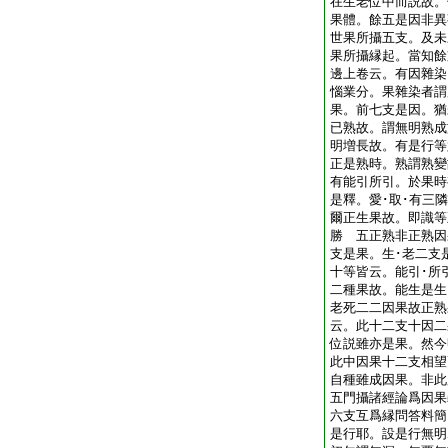
在生老位中而説故。
果體。餘五是因非異
世果所攝五支。及未
果所攝縁起。當知餘
邊上卷云。有因雜染
惱業分。果雜染者謂
果。前七支是因。猶
已熟故。謂無明熟成
明増長故。有是行等
正是熟時。熟謂熟變
有能引所引。於果時
是釋。愛･取･有三
爾正生果故。即識等
勝 五正熟非正熟因
支是果。生･老二支
十等皆云。能引･所
二種果故。能生是生
老死二二因果故正熟
云。此十二支十因二
位説雖亦是果。然今
此中因果十二支相望
自種雖成因果。非此
五門攝諸經論爲因果
六支互爲縁問答料簡
是行耶。設是行無明