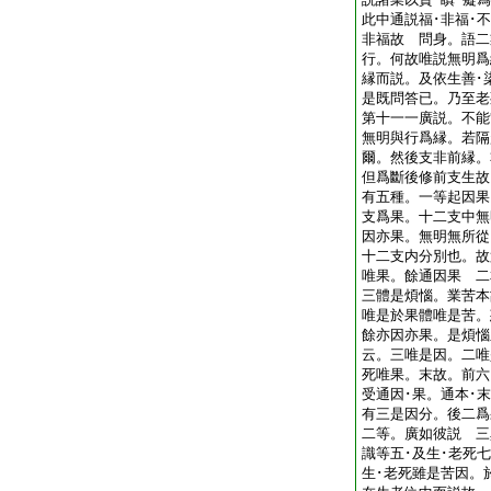
此中通説福･非福･
非福故 問身。語二
行。何故唯説無明爲
縁而説。及依生善･
是既問答已。乃至老
第十一一廣説。不能
無明與行爲縁。若隔
爾。然後支非前縁。
但爲斷後修前支生故
有五種。一等起因果
支爲果。十二支中無
因亦果。無明無所從
十二支内分別也。故
唯果。餘通因果 二
三體是煩惱。業苦本
唯是於果體唯是苦。
餘亦因亦果。是煩惱
云。三唯是因。二唯
死唯果。末故。前六
受通因･果。通本･末
有三是因分。後二爲
二等。廣如彼説 三
識等五･及生･老死
生･老死雖是苦因。