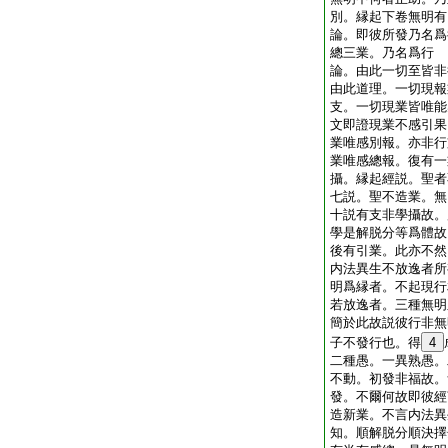
別。縁起下卷無明
論。即彼所發乃名爲
總三業。乃名爲行
論。由此一切至皆非
由此道理。一切現報
支。一切現業皆唯能
文即證現業不感引果
業唯感別報。亦非行
業唯感總報。復有一
攝。縁起經説。聖者
七説。聖不造業。無
十説有支非學攝故。
學是解脱分等爲體故
後有引業。此亦不然
内法異生不放逸者所
明爲縁者。不起現行
若放逸者。三種無明
簡於此故説彼行非無
子不發行也。得
4
二種愚。一異熟愚。
不動。初發非福故。
發。不爾何故即彼經
造新業。不言内法異
知。順解脱分順決擇