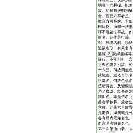
明者非六釋攝。以無
故。初離無與明別解
合。舊云六釋者是。
離合方可爲解。非如
曰斫芻。而體一法無
釋不遍諸法釋故。如
彰名。造作是行義。
識 觸境名觸 領納
追欲名取 有果名有
鬘經
2
及縁起經等
於行。不能別引 言
之與色體各別故。如
十六云。何故四無色
縁境義。或依言説名
説爲名。何故色蘊名
殖増長義。及變礙義
乃至廣説。既各彰別
體即色。非是依名之
處者帶數釋。處者生
六種。此帶六言故帶
是老義。滅無義是死
各有所表既如名色。
而言老者毀責名也。
第三次第所由者。大