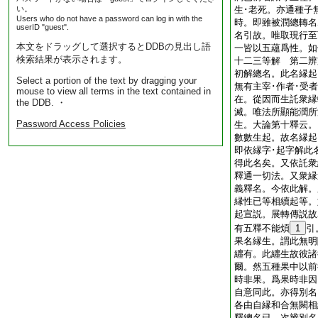
い。
生･老死。亦通種子
Users who do not have a password can log in with the
時。即雖被潤總轉名
userID "guest".
名引故。唯取現行至
本文をドラッグして選択するとDDBの見出し語
一皆以五蘊爲性。如
検索結果が表示されます。
十二三等解 第二辨
初解總名。此名縁起
Select a portion of the text by dragging your
無有主宰･作者･受
mouse to view all terms in the text contained in
在。從因而生託衆縁
the DDB. ・
滅。唯法所顯能潤所
Password Access Policies
生。大論第十釋云。
數數生起。故名縁起
即依縁字･起字解此
得此名矣。又依託衆
釋通一切法。又衆縁
義釋名。今依此解。
縁性已等相續起等。
起宣説。展轉傳説故
有五釋不能煩
1
引
果名縁生。謂此無明
纒有。此纒生故彼諸
爾。然五種果中以前
時非果。爲果時非因
自意同此。亦得別名
各由自縁和合無闕相
釋總名已。次辨別名