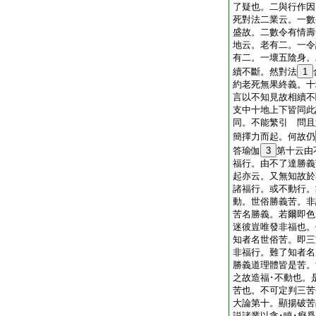
了疑也。二與行作因
死對法二業云。一數
盛故。二數令有情壽
地云。老有二。一令
有二。一壞五陰身。
續不斷。然對法
1
約老死無果終義。十
言以不知見故相續不
支中十地上下皆同此
同。不能繁引 問且
簡擇力而起。何故仍
答瑜伽
3
第十云由
福行。由不了達勝義
起亦云。又無知故於
諸福行。或不動行。
動。世俗勝義苦。非
苦名勝義。若爾即色
迷彼豈唯發非福也。
知者名世俗苦。即三
非福行。難了知者名
勝義道理體皆是苦。
之故造福･不動也。
苦也。不可定判三苦
大論第十。顯揚破苦
説諸業以貪･瞋･癡