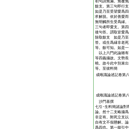
初句謂無漏。無覆無
餘支。第三句即行支
如是乃至受望愛爲四
求解脱。依於善愛而
無明觸所生受爲縁。
三句者即愛支。第四
後句答。謂取皆愛爲
除取餘支 如是乃至
答。或生爲縁非老死
等。餘可知。如是一
以上六門此論雖有
等四義攝故。文勢長
曉。故今此中別束出
等。至彼料簡
成唯識論述記卷第
成唯識論述記卷第
沙門基撰
七引･生料簡諸論對
論。然十二支略攝爲
非定有。附死立支以
自有文不假懸解。論
爲四也。第一能引中