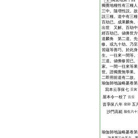
獨覺地種性有三種人
三中。隨増性説。故
説三種。道中有三種
百劫已。成果麟角。
出世 又解。百劫中
經百劫已。値佛世方
道麟角 第二道。先
修。或九十劫。乃至
習蘊等善巧。於此身
生。一往來一間等。
三道。値佛修習已。
家。一間一往來等果
世。證獨覺無學果。
二即用前道有二故。
瑜伽師地論略纂卷第
寫本云享保七
壬寅
屋本令一校了
云云
旹享保八年
五
癸卯
沙門高範
胎生六十
瑜伽師地論略纂卷第
論本第三十五六 