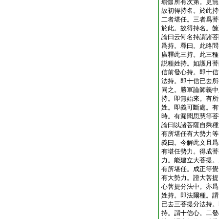
瑜伽所有次第。更無
故初得持名。於此持
二者堪任。三者爲菩
於此。故得持名。餘
論曰云何名持謂諸菩
爲持。釋曰。此略問
廣釋此三持。此三種
説種姓持。如護月菩
信前發心持。即十信
法持。即十信已去所
同之。勝軍論師義中
持。即無始來。有所
姓。即義可斷處。有
時。有漏聞思慧等菩
論曰以諸菩薩自乘種
有所堪任有大勢力等
義曰。今解此文且爲
有堪任勢力。得成菩
力。能建立大菩提。
有所堪任。成正等覺
有大勢力。證大菩提
心菩提分法中。亦爲
姓持。即法爾種。謂
已去三菩提分法持。
持。謂十信心。二發