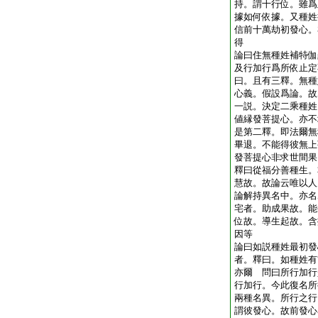
持。謂十行位。雖爲
據如何依據。又種姓
信前十萬劫初發心。
得
論曰住無種姓補特伽
及行加行爲所依止定
曰。且有三釋。無種
心義。假設爲論。故
一説。決定二乘種姓
値縁發菩提心。亦不
是第二釋。即法爾無
畢退。不能得彼無上
發菩提心非求世間果
釋曰從福分善種生。
慧故。故論云唯以人
論解持異名中。亦名
宅者。助成果故。能
位故。導生起故。含
因等
論曰如説種姓最初發
者。釋曰。如種姓有
亦爾 問曰所行加行
行加行。今此復名所
兩種名異。所行之行
謂彼發心。故前發心