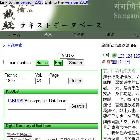
Link to the
version 2015
Link to the
version 2018
煩惱亦高而最極。無
迦 摧滅高幢者。第
支者。第九。已斷五
熟六支。即第十。成
六支 一向守護四所
依。依法不依人。又
ホーム
検索
ご挨拶
組織
利
又守護四念住等。名
第十二。有學已離諸
大正蔵検索
瑜伽師地論略纂 (No.
最極遠離。又或離邪
獨一諦實者。十三
123
124
125
爲諦實 棄捨希求者
点:
有
/
無
]
[CITE]
punctuation
Hangul
Eng
希求。無不與取故名
五。唯善無記思惟。
TextNo.
Vol.
Page
無邪行濁思惟故。又
四即十惡業道中前四
者。十六。居有學位
INBUDS
安故。身行猗息。即
解脱。十七。得倶解
INBUDS
(Bibliographic Database)
無侶。言最勝故名爲
Search
爲無侶。即十八也 
槃行已立也 名已親
與佛同證人空。親近
Digital Dictionary of Buddhism
具足成熟六恒住法。
一。明常住六恒住法
電子佛教辭典
三法爲體 彼於爾時
パスワードがない場合は「guest」でログインしてくださ