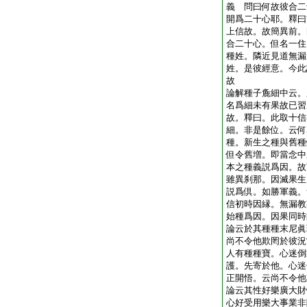
義 問曰何故彼合二
開爲二十心耶。釋曰
上信故。故簡異前。
合二十心。但名一住
種姓。隣近見道無漏
姓。是彼經意。今此
故
論解種子麁細中云。
名爲細未有果故已習
故。釋曰。此取十信
細。非是餘位。云何
種。新生之種與舊種
但令舊増。即當念中
本之種義説爲因。故
雖異刹那。因滅果生
説爲倶。如勝軍義。
信初時因縁。無漏教
始種爲因。因果同時
論云於其種種末尼眞
尚不令他欺罔於彼況
人有種種寶。心迷倒
護。先寄於他。心迷
正開悟。云尚不令他
論云其性好樂廣大財
心好受用樂大事業非