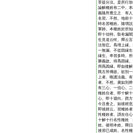
菩提分法。是所行加
論解種姓有二中。本
義隨所應立之 有人
名習。不然。地前十
時名習種姓。隨増説
軍師。本種姓於所知
即十信時。取有漏聞
生見道云何。釋云言
法智忍。爲増上縁。
一無漏。不從因縁生
縁生。串習多時。所
勝義故。得爲因縁。
用爲因縁。即如後解
既古所傳故。欲別一
上者。唯護法義。有
者。不然。廣如別辨
有三心。一信心。二
種姓住者。即十解十
心。即十迴向。西方
今且會之。如彼經意
即彼經云。習種姓者
性種姓者。謂在住心
十解十行名性種姓 
姓。後明本姓。釋曰
後習已成姓。名性種