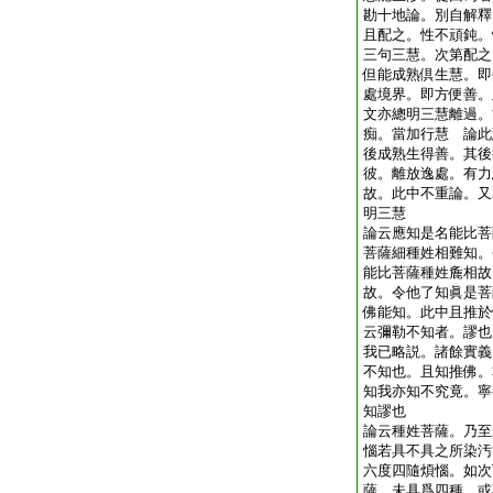
勘十地論。別自解釋
且配之。性不頑鈍。
三句三慧。次第配之
但能成熟倶生慧。即
處境界。即方便善。
文亦總明三慧離過。
痴。當加行慧 論此
後成熟生得善。其後
彼。離放逸處。有力
故。此中不重論。又
明三慧
論云應知是名能比菩
菩薩細種姓相難知。
能比菩薩種姓麁相故
故。令他了知眞是菩
佛能知。此中且推於
云彌勒不知者。謬也
我已略説。諸餘實義
不知也。且知推佛。
知我亦知不究竟。寧
知謬也
論云種姓菩薩。乃至
惱若具不具之所染汚
六度四隨煩惱。如次
薩。未具爲四種。或