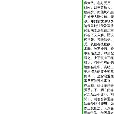
廣大故。心好受用。
財位。以事業廣大。
物雖少。而能均布惠
性好樂大財位施。能
少。即與前文少物多
論云重於法受及重後
於四法受深生信之重
四卷下文自解。謂現
後世報。菩薩深信。
受。及信有後世故。
多罪。故不造過。於
事四攝受法。尋讀配
尋之。上下復有三種
取之。忍中但有耐怨
論解精進中。具明三
至思擇方便要令究竟
施爲下。至懈廢退屈
事乃至何況小事來。
亦三種。始從謂諸菩
愛慕以下。明方便靜
於親品及中庸品。明
聞下。明引發神通靜
法能受能持能思。如
修三慧配之。聞謂受
思能生修。從因爲名