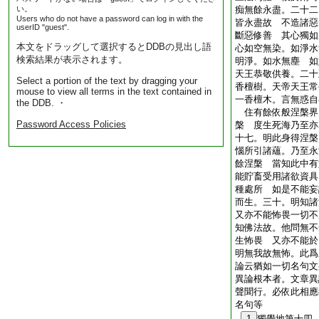
い。
痴無餘永盡。二十二
Users who do not have a password can log in with the
皆永盡故 不造諸惡
userID "guest".
斷惡修善 其心獨如
本文をドラッグして選択するとDDBの見出し語
心如空無染。如淨水
検索結果が表示されます。
明淨。如水無塵 如
天王恭敬供養。二十
Select a portion of the text by dragging your
香檀樹。天帝天王常
mouse to view all terms in the text contained in
一香檀木。言無惑自
the DDB. ・
住有餘依般涅槃界
Password Access Policies
槃 度生死海乃至亦
十七。明此身得涅槃
惱所引諸蘊。乃至永
餘涅槃 當知此中有
能貯畜受用諸欲資具
種處所 如是不能妄
而生。三十。明知諸
又亦不能怖畏一切不
知佛法故。他問無不
生怖畏 又亦不能於
明無我故無怖。此爲
論云猶如一切名句文
異論根本者。文章異
聲聞行。必依此相應
名句等
1
獨覺地第十四