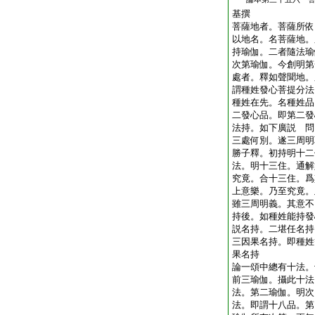
基撰
菩薩地者。菩薩所依
以地名。名菩薩地。
持瑜伽。二者隨法瑜
次第瑜伽。今創明第
處者。釋如聲聞地。
謂種姓發心菩提分法
種姓在先。名種姓品
二發心品。即第二發
法持。如下廣説 問
三處何別。遂三周明
勝子釋。初持明十二
法。明十三住。通解
究竟。合十三住。爲
上意樂。乃至究竟。
雖三周明義。其意不
持後。如種姓能持發
説名持。二堪任名持
三因果名持。即種姓
果名持
論一頌中總有十法。
前三瑜伽。攝此十法
法。第二瑜伽。明次
法。即謂十八品。第