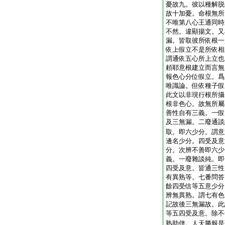
憂故九。彼以種解脱
故十加憂。命根無所
不唯第八心王通同時
不然。違顯揚文。又
漏。皆取彼所依根一
依上假立不是所依相
謂通依五心所上立也
頼耶意根建立而言無
報色心分位假立。爲
唯識論。但依種子假
此文以非現行根所攝
根非色心。故無所屬
善性自有三義。一假
及三無漏。二廢通談
取。即六少分。謂意
邊名少分。四受及意
分。次辨不善即六少
義。一廢雜談純。即
四受及意。皆通三性
有異熟等。七番問答
餘四受信等五意少分
辨無異熟。謂七有色
記故後三無漏故。此
等五四受及意。除不
熟助伴。人天勝報是