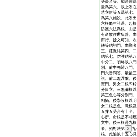
受憂苦等。如是壽爲
量爲第六。以上依在
慧立信等五爲第七。
爲第八施設。此依出
六根能生諸過。起根
防護六法爲根。由是
有命故住世集善。由
而行。餘文可知。次
轉等結初門。由顯者
三。莊嚴結第四。二
結第七。防護結第八
中分二。初略以八門
別。前中先辨八門。
門六番問答。最後三
説。前二趣涅槃。後
實門。男女二根即於
分位立。三無漏根以
第三色心等分別門。
相攝。後擧假根以明
女二根是色。意根及
五并五受合有十全。
心所。命根是不相應
文中。後三根是九根
者。如對法第
3
九
根。此論以十五心見