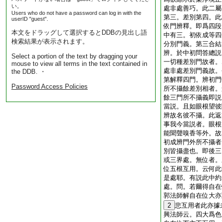
い。
處非處善巧。此二屬
Users who do not have a password can log in with the
第三。差別第四。此
userID "guest".
依門辨釋。即爲四段
本文をドラッグして選択するとDDBの見出し語
中有三。初依成等四
検索結果が表示されます。
分別門義。第三合結
辨。於中初問答總説
Select a portion of the text by dragging your
一切種差別門故者。
mouse to view all terms in the text contained in
處非處差別門義故。
the DDB. ・
第解釋四門。辨初門
Password Access Policies
所不攝餘差別相者。
餘三門所不攝義即説
當説。且如眼根望彼
辨故名彼不攝。此返
事我今當説者。眼根
能聞聲嗅香等外。故
初成辨門外所不攝者
別皆攝盡也。即後三
或三界處。無位者。
位五根互用。云何此
是處耶。有説此中約
處。問。若爾得自在
郭法師解自在位大亦
2
悲互用者此亦據
興法師云。四大爲色