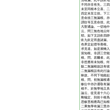
法唯漏。此中説依地
不同亦非有失。三四
未至同根本立喜。二
四定未至立捨。下三
意命捨三無漏根。亦
謂信等五意命捨。此
凡聖通論。一切地中
云。問三無色地云何
耶。如下文説依四靜
依九依定而盡諸漏。
色界定起煗等善根。
求見道。如是展轉入
當知根。非謂三空能
根。問。若爾者。此
非想應有未知根。何
餘二無漏根故説有彼
二無漏根設有此行論
昧故。不同下地能起
根。問。初無漏根通
修位中亦許通取有漏
根不。於無學地立具
論云。從見道十六心
剛喩定。則前十根爲
思修慧相應爲已知根
二乘無學有漏三慧亦