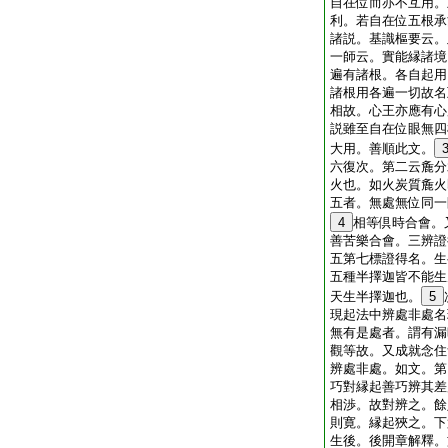
自在位而亦不互用。
利。若自在位五根承
諸説。基識樞要云。
一師云。實能縁諸境
遍有諸根。各自起用
諸根用各遍一切故名
相故。心王亦應有心
説雖至自在位眼無四
大用。善順此文。
六復次。第二云麁分
火也。如火炭質麁火
五者。無處無位同一
4
相等倶時合會。
善苦樂合會。三辨證
五第七標證得名。生
五種半擇迦皆不能生
天生半擇迦也。
5
現起法中辨處非處名
無有是處者。謂有漏
觀等故。又成就念住
辨處非處。如文。第
巧對縁起善巧辨其差
相渉。故對辨之。餘
則寛。縁起狹之。下
生後。後開章解釋。