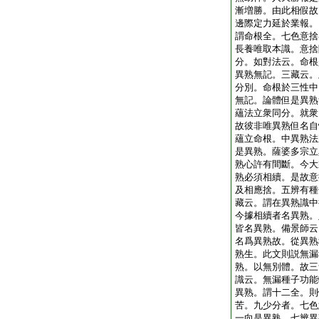
漸増勝。由此相假故
邊際定力延於業報。
謂命根全。七色意捨
長養唯取本識。意捨
分。如對法云。命根
異熟無記。三藏云。
分別。命根於三性中
無記。論體但是異熟
蘊法立衆同分。就衆
故彼非唯異熟但名自
蘊立命根。中異熟法
是異熟。薩婆多宗立
熟心許有間斷。今大
熟必須相續。是故意
及相應捨。五辨有種
藏云。謂在異熟識中
今據相續者名異熟。
皆名異熟。備景師云
名爲異熟故。從異熟
熟生。此文則説無漏
熟。以無別體。故三
識云。無漏種子功能
異熟。謂十二全。則
苦。九少分者。七色
一向是異熟。七辨異