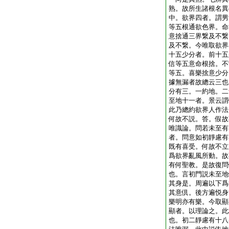
熟。故所生諸根名異
中。欲界四者。謂男
等五根通欲色界。命
意捨通三界繋及不繋
及不繋。今唯取欲界
十五少分者。前十五
信等五意命根捨。不
等五。喜樂捨意少分
據無漏者故總云三也
分有三。一約地。二
至地十一者。景云謂
此乃總約欲界人作法
何故不説。答。假故
唯識論。問若未至有
者。問意如初靜慮有
既有喜受。何故不立
爲欲界亂風所動。故
有何聖教。是故復問
也。言初門説未至地
其身是。周遍以下爲
其意倶。後方遍悦身
樂明亦有樂。今取顯
顯者。以理論之。此
也。初二靜慮有十八