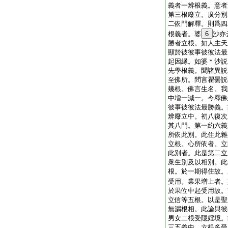
義者一辨根義。意者
第三根廢立。廣分別
二依門解釋。則爲四
根義者。婆
6
沙亦
勝者立根。如人主天
顯於彼彼事彼彼法最
起因縁。如婆＊沙説
先學根義。聞諸異説
至佛所。問言瞿曇説
幾根。佛言生名。我
中増一減一。今釋佛
彼事彼彼法最勝義。
辨廢立中。初八復次
其八門。第一約六義
所依此別。此住此雜
立根。心所依者。立
此別者。此是第二立
衆生別及以相別。此
根。於一期得住故。
受用。業果増上者。
於果位中起受用故。
立信等五根。以是聖
無漏根相。此論與彼
男女二根受隱婬境。
三五義中。六根多受