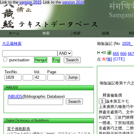
Link to the
version 2015
Link to the
version 2018
ホーム
検索
ご挨拶
組織
利
大正蔵検索
瑜伽論記 (No.
1828_
665
666
667
点:
有
/
無
]
[CITE]
punctuation
Hangul
Eng
TextNo.
Vol.
Page
瑜伽論記卷第十六
INBUDS
釋遁倫集撰
INBUDS
(Bibliographic Database)
1
論本第五十七
Search
上來廣辨六種善巧中
辨處非處善巧。文中
列四門。三依門辨釋
Digital Dictionary of Buddhism
一體者。了所知境因
非處善巧之體。二辨
電子佛教辭典
爲欲顯示於染淨境正
パスワードがない場合は「guest」でログインしてくださ