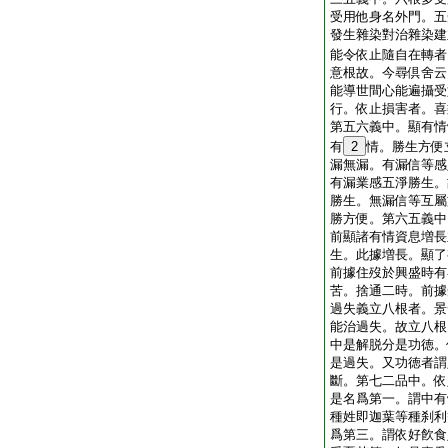
受用他身名外門。五
發生雜染對治雜染建
能令依止隨自在轉者
意根故。今尋倶舍云
能導世間心能遍攝受
行。依止損害者。喜
第五六義中。顯有情
有
2
情。勝生方便
漏無漏。有漏信等感
有漏業感五淨勝生。
勝生。無漏信等互屬
勝方便。第六五義中
前顯諸有情資息増長
生。此據増長。顯了
前據住歿於興盛時有
苦。捨通二時。前據
過失義立八根者。景
能治過失。故立八根
中是解脱分是功徳。
是過失。又功徳者謂
斷。第七二品中。依
是名爲第一。謂中有
種姓即迦葉等種刹利
爲第三。謂依好飮食