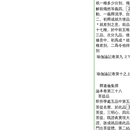
祇一種多少分別。熾
解前熾然等義四。
動。一義釋清淨。自
二。初釋成就方便品
＊就差別之意。前品
十七種。於中前五唯
三品。次分九品。後
修意中。初爲成＊就
種差別。二爲令他得
別
瑜伽論記卷第九
之
瑜伽論記卷第十之
釋遁倫集撰
論本卷第三十八
菩提品
即所學處五品中第五
菩提名覺。於此品
菩提。三明心。四出
菩提。既證眞實現大
證。故成就品後此品
門出菩提體。第二結