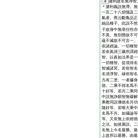
4
揵利故名無滯智
＊揵利義説無滯。無
一百二十八煩惱及二
氣者。舊云斷麁品正
細品種子。此説不然
子故身中無堪任性亦
不異。無別體故不可
蘊不滅故不可言一。
依諸經論。一切種智
若依眞諦三藏所譯經
智。以眞如法界是一
一切種智。從境得名
智滅諸冥。若俗智名
名清淨智。縁俗智名
凡有二塗。一者據身
徳。二乘不得名爲不
十好等。若共二乘同
中説無諍願智無礙解
乘教同説佛徳名共功
隨好等。若唯大乘中
名爲不共。如攝論等
等。又依無上依經徳
之法。如彼廣説。二
名無上今名最勝。最
上故所以最勝。由最