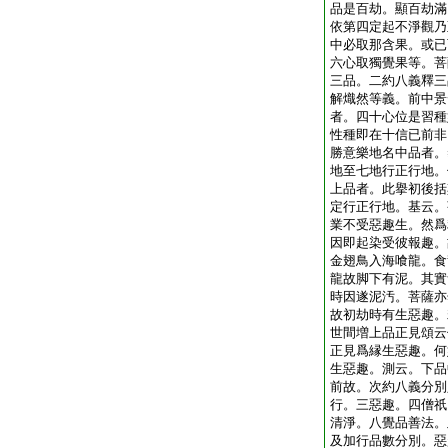
品是百劫。顯百劫滿
依第四定起不淨觀乃
中必取那含果。或已
六心取獨覺果等。菩
三品。二約八義釋三
解熾然等義。前中景
者。四十心位是習種
性種即在十信已前非
勝意樂地名中品者。
地至七地行正行地。
上品者。此擧初後括
定行正行地。基云。
業不受惡趣生。然爲
因即起染受彼報趣。
金翅鳥入海喰龍。食
龍故脚下有泥。其實
時因遂泥汚。菩薩亦
故初劫時有生惡趣。
世間増上品正見頌云
正見爲縁生惡趣。何
生惡趣。測云。下品
前故。次約八義分別
行。三惡趣。四僧祇
清淨。八覺品善法。
及加行品數分別。惡