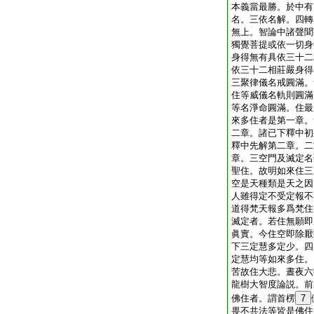
本義當最勝。於中有
名。三依名解。四轉
無上。智論中諸聲聞
獨覺菩提或依一切身
身得無有具依三十二
依三十二相莊嚴身得
三聚律儀名戒圓滿。
住等威儀名軌則圓滿
等名淨命圓滿。住最
來多住者是第一章。
二章。諸已下釋中初
釋中先解第二章。二
章。三空門及滅定名
聖住。故明如來住三
空是天種類是天之因
人雖得定不受定報不
道得梵天報多爲梵住
滅定者。若住無願即
眞實。今住空即除厭
下三定慧多定少。四
定慧均等如來多住。
苦故住大悲。晝夜六
龍樹大智度論説。前
佛住者。謂首楞
7
畏不共法等皆是佛住