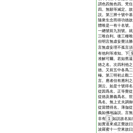
謂色四無色四。梵住
四。無願等滅定。故
説。第三辨十號中基
隨衆生念而得功徳故
體唯是一有十名號。
一總號前九別號。就
三唯自利。後三種唯
但明言無虚妄覺法勝
言無虚妄理不孤言須
有他利等准知。下
准解可爾。若如舊遠
徳之名。次四利他之
徳。又前五中各爲二
極。第三明初止觀二
言。應者但有應利之
測云。如是十號得名
從因爲名。正等覺從
從徳及勝義爲名。世
爲名。無上丈夫調御
從當體得名。薄伽從
義如佛地論説。言無
非有
1
如説故名如
如實道來成正覺故曰
波羅蜜十一空來故曰