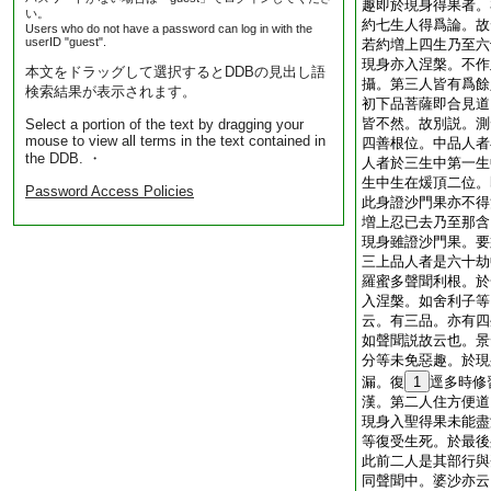
趣即於現身得果者。
い。
約七生人得爲論。故
Users who do not have a password can log in with the
userID "guest".
若約増上四生乃至六
現身亦入涅槃。不作
本文をドラッグして選択するとDDBの見出し語
攝。第三人皆有爲餘
検索結果が表示されます。
初下品菩薩即合見道
皆不然。故別説。測
Select a portion of the text by dragging your
mouse to view all terms in the text contained in
四善根位。中品人者
the DDB. ・
人者於三生中第一生
生中生在煖頂二位。
Password Access Policies
此身證沙門果亦不得
増上忍已去乃至那含
現身雖證沙門果。要
三上品人者是六十劫
羅蜜多聲聞利根。於
入涅槃。如舍利子等
云。有三品。亦有四
如聲聞説故云也。景
分等未免惡趣。於現
漏。復
1
逕多時修
漢。第二人住方便道
現身入聖得果未能盡
等復受生死。於最後
此前二人是其部行與
同聲聞中。婆沙亦云