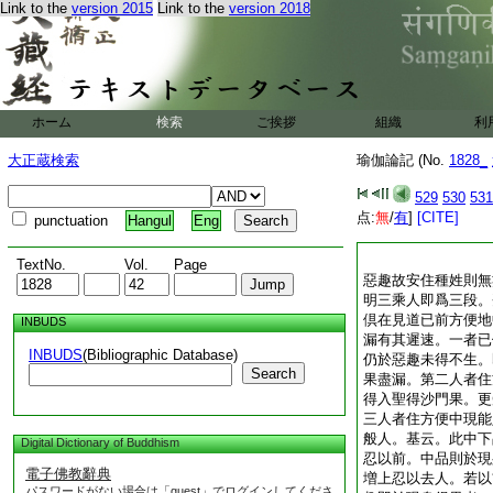
Link to the
version 2015
Link to the
version 2018
ホーム
検索
ご挨拶
組織
利
大正蔵検索
瑜伽論記 (No.
1828_
529
530
531
点:
無
/
有
]
[CITE]
punctuation
Hangul
Eng
TextNo.
Vol.
Page
惡趣故安住種姓則無
明三乘人即爲三段。
倶在見道已前方便地
INBUDS
漏有其遲速。一者已
INBUDS
(Bibliographic Database)
仍於惡趣未得不生。
Search
果盡漏。第二人者住
得入聖得沙門果。更
三人者住方便中現能
般人。基云。此中下
Digital Dictionary of Buddhism
忍以前。中品則於現
電子佛教辭典
増上忍以去人。若以
パスワードがない場合は「guest」でログインしてくださ