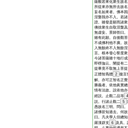
薩般若來化衆生故名
所從來亦無所去故名
妄名如來者。佛本因
涅槃我亦不入。若諸
證。雖發是願而諸衆
佛捨衆生自取涅槃及
無虚妄。景師答曰。
雖有此願。自後觀菩
不成佛利他不廣。故
入無餘終不入無餘涅
言。根本發心誓度衆
今諸菩薩雖十地行成
即楞伽云。闡提有二
提畢竟不取無上菩提
正體智爲體
2
復言
解。亦可正智名正覺
勝義者。依他眞實總
情有法故。説依他亦
經説。止觀二品等
説。行諸止觀二
5
愚故名三明。問曰。
諸佛皆知過去。何故
曰。凡夫學人但總知
羅漢辟支
6
及具。
明。八萬劫前通所不