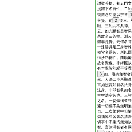
讃歎菩提。初五門文
提體下名自性。二約
號隨念功徳以辨菩
菩提。前
2
後三。
斷。三約共不共徳。
云。如九斷智是智果
果故名曰菩提。測云
體非是覺。云何名菩
十殊勝具足三身智殊
種皆名爲智。所以爾
恒沙功徳性。隨順能
故名覺也。非縁照故
有本覺智能縁平等理
3
如。唯有如智者
然。人法二空所顯眞
言如照言如智名法身
法身。非即智眞如名
空智法空智也。三智
之名。一切煩惱並諸
遍一切種不染無明無
也。二次第解中但解
煩惱障並習氣名清淨
切事中不染汚無知故
智。言無滯智者有兩