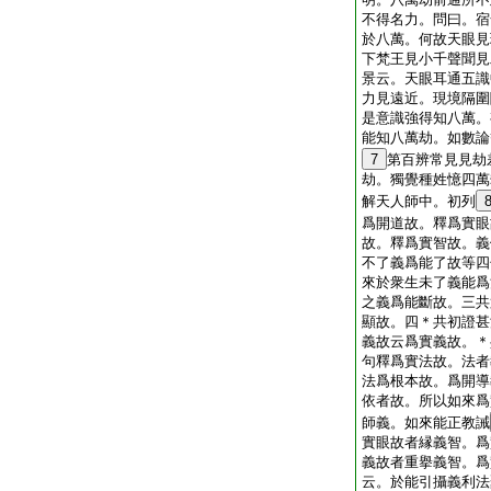
不得名力。問曰。宿
於八萬。何故天眼見
下梵王見小千聲聞見
景云。天眼耳通五識
力見遠近。現境隔圍
是意識強得知八萬。
能知八萬劫。如數論
7
第百辨常見見劫
劫。獨覺種姓憶四萬
解天人師中。初列
爲開道故。釋爲實眼
故。釋爲實智故。義
不了義爲能了故等四
來於衆生未了義能爲
之義爲能斷故。三共
顯故。四＊共初證甚
義故云爲實義故。＊
句釋爲實法故。法者
法爲根本故。爲開導
依者故。所以如來爲
師義。如來能正教誡
實眼故者縁義智。爲
義故者重擧義智。爲
云。於能引攝義利法