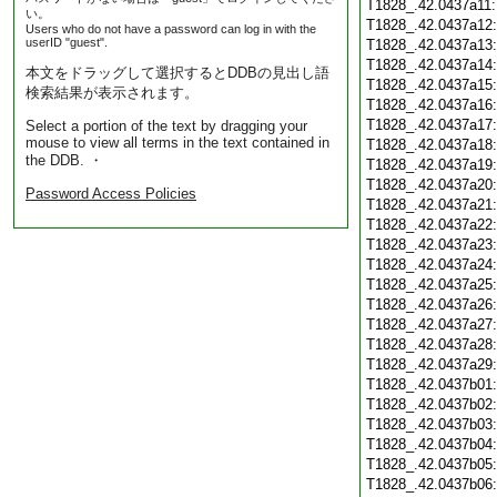
T1828_.42.0437a11
い。
T1828_.42.0437a12
Users who do not have a password can log in with the
userID "guest".
T1828_.42.0437a13
T1828_.42.0437a14
本文をドラッグして選択するとDDBの見出し語
T1828_.42.0437a15
検索結果が表示されます。
T1828_.42.0437a16
T1828_.42.0437a17
Select a portion of the text by dragging your
mouse to view all terms in the text contained in
T1828_.42.0437a18
the DDB. ・
T1828_.42.0437a19
T1828_.42.0437a20
Password Access Policies
T1828_.42.0437a21
T1828_.42.0437a22
T1828_.42.0437a23
T1828_.42.0437a24
T1828_.42.0437a25
T1828_.42.0437a26
T1828_.42.0437a27
T1828_.42.0437a28
T1828_.42.0437a29
T1828_.42.0437b01
T1828_.42.0437b02
T1828_.42.0437b03
T1828_.42.0437b04
T1828_.42.0437b05
T1828_.42.0437b06