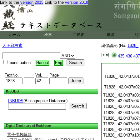
Link to the
version 2015
Link to the
version 2018
ホーム
検索
ご挨拶
組織
利
大正蔵検索
瑜伽論記 (No.
1828_
435
436
437
punctuation
Hangul
Eng
TextNo.
Vol.
Page
T1828_.42.0437a01
T1828_.42.0437a02
INBUDS
T1828_.42.0437a03
INBUDS
(Bibliographic Database)
T1828_.42.0437a04
Search
T1828_.42.0437a05
T1828_.42.0437a06
T1828_.42.0437a07
T1828_.42.0437a08
Digital Dictionary of Buddhism
T1828_.42.0437a09
電子佛教辭典
T1828_.42.0437a10
パスワードがない場合は「guest」でログインしてくださ