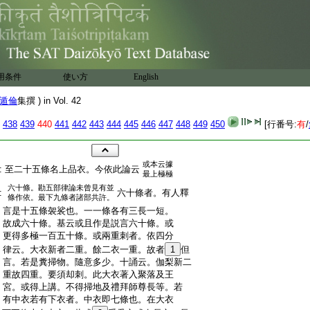
用条件
使い方
English
遁倫
集撰 ) in Vol. 42
438
439
440
441
442
443
444
445
446
447
448
449
450
[行番号:
有
/
或本云據
:
至二十五條名上品衣。今依此論云
最上極極
六十條。勘五部律論未曾見有並
:
六十條者。有人釋
條作依。最下九條者諸部共許。
:
言是十五條袈裟也。一一條各有三長一短。
:
故成六十條。基云或且作是説言六十條。或
:
更得多極一百五十條。或兩重刺者。依四分
:
律云。大衣新者二重。餘二衣一重。故者
1
但
:
言。若是糞掃物。隨意多少。十誦云。伽梨新二
:
重故四重。要須却刺。此大衣著入聚落及王
:
宮。或得上講。不得掃地及禮拜師尊長等。若
:
有中衣若有下衣者。中衣即七條也。在大衣