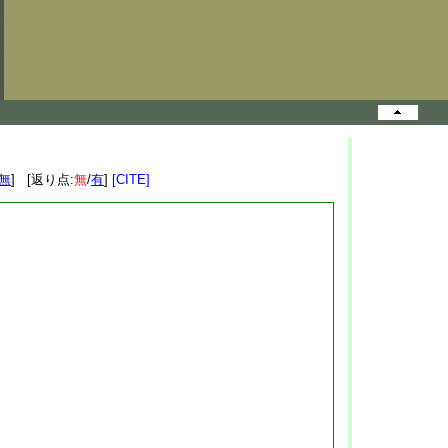
無
] [返り点:
無
/
有
]
[CITE]