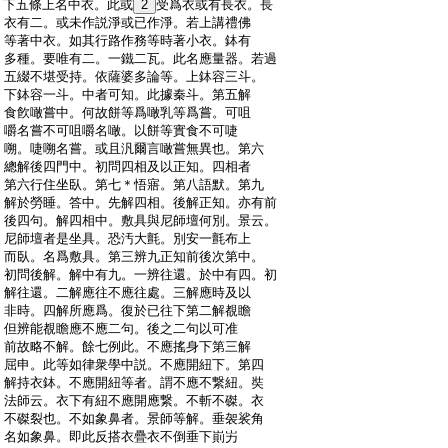
:
下五條上名中衣。此或
2
受爲衣或有長衣。長
:
衣有二。或未作説淨或已作淨。若上講禮佛
:
等著中衣。如其行路作務等時著小衣。鉢有
:
多種。要唯有二。一鐵二瓦。此名應量器。若過
:
五綴不堪受持。依薩婆多論等。上鉢容三斗。
:
下鉢容一斗。中者可知。此據秦斗。第五解
:
食飮噉嘗中。何故餅等爲噉乳等爲嘗。可咀
:
嚼名嘗不可咀嚼名噉。以餅等實食不可啑
:
嗍。啑嗍名嘗。或且汎爾言噉嘗無異也。第六
:
總解後四門中。初問四相及以正知。四相者
:
第六行住坐臥。第七＊悟寤。第八語默。第九
:
解於勞睡。答中。先解四相。後解正知。亦有前
:
後四句。解四相中。敷具與尼師壇何別。景云。
:
尼師壇者是坐具。恐汚大氈。別安一氈布上
:
而臥。名爲敷具。第三辨九正知前後次第中。
:
初問後解。解中有九。一辨往還。於中有四。初
:
解往還。二解應往不應往處。三解應時及以
:
非時。四解所應爲。復於已往下第二解覩瞻
:
但辨能覩瞻應不應二句。後之二句以可准
:
前故略不解。餘七例此。不應搖身下第三解
:
屈申。此等如律衆學中説。不應開紐下。第四
:
解持衣鉢。不應開紐等者。謂不應不繋紐。奘
:
法師云。衣下有紐不應開應繋。不斬不磔。衣
:
不磔裂也。不如象鼻者。景師等解。垂袈裟角
:
名如象鼻。即此反搭衣疊衣不倒垂下崱屴