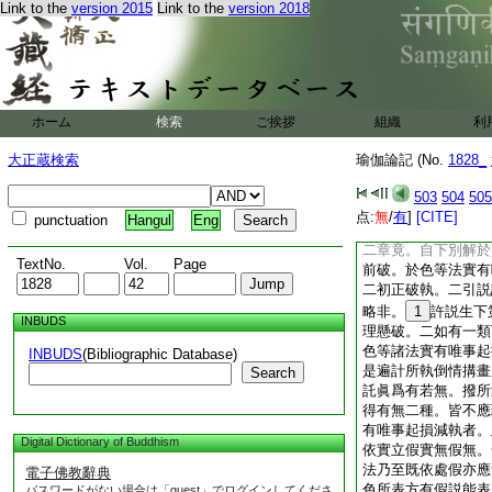
Link to the
version 2015
Link to the
version 2018
中倶爲壞失。二別解
毘奈耶者是其律藏。
可法通三藏。三藏之
名毘奈耶。一者於色
是向前所説執有遍計
於色等法計有自性。
ホーム
検索
ご挨拶
組織
利
者於假説相處至起損
中所破之義。備云。
大正蔵検索
瑜伽論記 (No.
1828_
依他假説所依圓成實
勝義性能無所有。故
503
504
505
名假説相。假説有色
点:
無
/
有
]
[CITE]
punctuation
Hangul
Eng
相處。即知假説依他
二章竟。自下別解於
TextNo.
Vol.
Page
前破。於色等法實有
二初正破執。二引説
略非。
1
許説生下
INBUDS
理懸破。二如有一類
色等諸法實有唯事起
INBUDS
(Bibliographic Database)
是遍計所執倒情搆畫
Search
託眞爲有若無。撥所
得有無二種。皆不應
有唯事起損減執者。
Digital Dictionary of Buddhism
依實立假實無假無。
法乃至既依處假亦應
電子佛教辭典
色所表方有假説能表
パスワードがない場合は「guest」でログインしてくださ