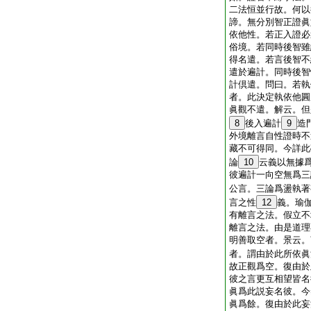
二法恒並行故。何以
諦。無分別智正證眞
依他性。若正入證必
俗境。若同時後智雖
得名遣。若言後智不
遣於遍計。同時後智
計倶遣。問曰。若執
者。此決定執依他圓
眞觀不遣。解云。但
8
後入遍計
9
造
外境離言自性證時不
藏不可得同。今詳此
論
10
云義以無據
彼遍計一向空無爲三
公言。三論爲盪執著
言之性
12
義。瑜
有離言之法。假立不
離言之法。由是道理
明善取空者。景云。
者。謂由於此所依眞
故正觀爲空。復由於
彼之言更互相望皆名
眞爲此説妄名彼。今
眞爲餘。復由於此妄