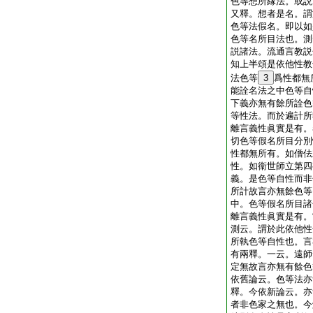
色等想所縁法。或説
又釋。想者是名。謂
色等法假名。即以如
色等名所目法也。測
説諸法。流通言教説
知上半頌是依他性教
法色等
3
爲性都無
能詮名法之中色等自
下義亦無有餘所詮色
等性法。而於遍計所
離言義性眞實是有。
切色等假名所目分別
性都無所有。如僧佉
性。如衞世師立第四
義。是色等自性而非
所計故言亦無餘色等
中。色等假名所目諸
離言義性眞實是有。
測云。謂於此依他性
所執色等自性也。言
有兩釋。一云。遠師
定無故言亦無有餘色
依舊論云。色等法亦
釋。今依新論云。亦
者非色家之無也。今