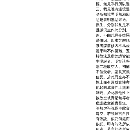
輕。無見乖行所以過
云。我見唯有迷境過
謗所知境界明無邪因
惡趣者明無惡果過。
倶生。分別我見是不
且據倶生作此分別。
趣。不由此見令墮惡
是修因。四求苦解脱
誑者牒前修因不爲虚
證果時不作留難。五
於教法及所詮諦皆能
生慢緩者。明於諸學
別二種取空人。初解
不信受者。謂眞實義
信受。於此而空亦不
性上而有圓成實性亦
他起圓成實性上無遍
測云。於此依他性上
彼故空彼實是無等者
虚誑故空彼實是無。
等無虚誑説爲空此實
爲空。若説離言自性
有依託。依託何處而
依託。即有能依所依
何者。若言能依所依