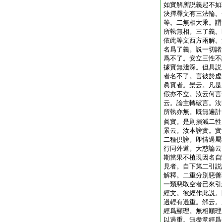
如實解所説義起不如
決擇釋文有三法輪。
等。二無相大乘。謂
所執無相。三了義。
依此等文西方兩解。
名爲了義。説一切諸
爲不了。安立三性不
據實無淺深。但具説
者名不了。言彼於虚
眞實者。景云。凡是
假亦不立。汝云何言
云。論主轉破言。汝
所執亦無。既無遍計
眞實。是則損減二性
景云。汝本謗實。實
二種倶謗。即情過屬
行同外道。大慈論云
期當果不植現因名自
見者。自下第二引説
解釋。二重分別惡善
一類惡取空者已來引
經文。彼經作此説。
過輕有過重。解云。
經爲顯理。無相順理
以過重。無盡意經爲