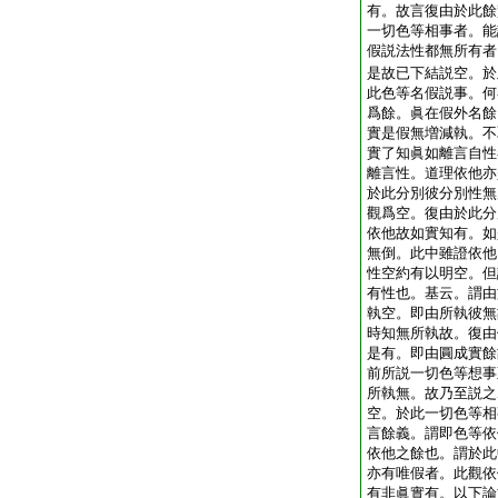
有。故言復由於此餘
一切色等相事者。能
假説法性都無所有者
是故已下結説空。於
此色等名假説事。何
爲餘。眞在假外名餘
實是假無増減執。不
實了知眞如離言自性
離言性。道理依他亦
於此分別彼分別性無
觀爲空。復由於此分
依他故如實知有。如
無倒。此中雖證依他
性空約有以明空。但
有性也。基云。謂由
執空。即由所執彼無
時知無所執故。復由
是有。即由圓成實餘
前所説一切色等想事
所執無。故乃至説之
空。於此一切色等相
言餘義。謂即色等依
依他之餘也。謂於此
亦有唯假者。此觀依
有非眞實有。以下論