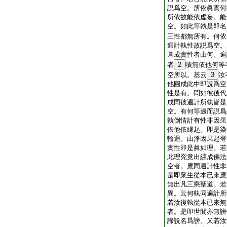
説爲空。所依眞實何
所依故能依虚妄。能
空。如此等執是即名
三性都無所有。何依
遍計執性故説爲空。
圓成實性者由何。遍
者
2
嘖無依他何等
空所以。基云
3
汝
他圓成此中即説爲空
性是有。問如彼後代
成同彼遍計所執皆是
空。有何等過而説爲
執倒情計有性非因果
依他依縁起。即是染
輪迴。由淨因果起登
實性即是眞如理。若
此理究竟出纒成佛法
空者。應同遍計性非
是即衆生從本已來應
無出凡三乘聖道。若
異。云何執同遍計所
若汝復執從本已來無
者。是即世間亦無謗
諦説名爲謗。又若汝