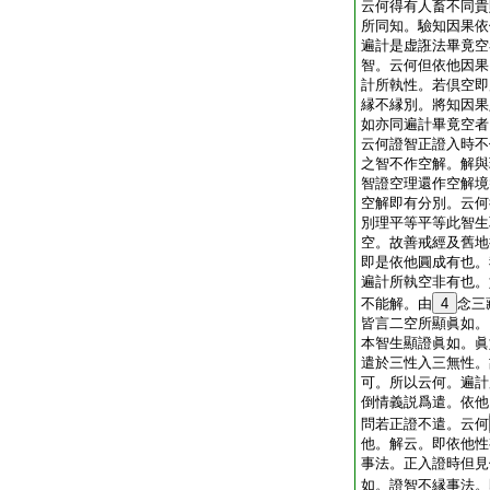
云何得有人畜不同貴
所同知。驗知因果依
遍計是虚誑法畢竟空
智。云何但依他因果
計所執性。若倶空即
縁不縁別。將知因果
如亦同遍計畢竟空者
云何證智正證入時不
之智不作空解。解與
智證空理還作空解境
空解即有分別。云何
別理平等平等此智生
空。故善戒經及舊地
即是依他圓成有也。
遍計所執空非有也。
不能解。由
4
念三
皆言二空所顯眞如。
本智生顯證眞如。眞
遣於三性入三無性。
可。所以云何。遍計
倒情義説爲遣。依他
問若正證不遣。云何
他。解云。即依他性
事法。正入證時但見
如。證智不縁事法。