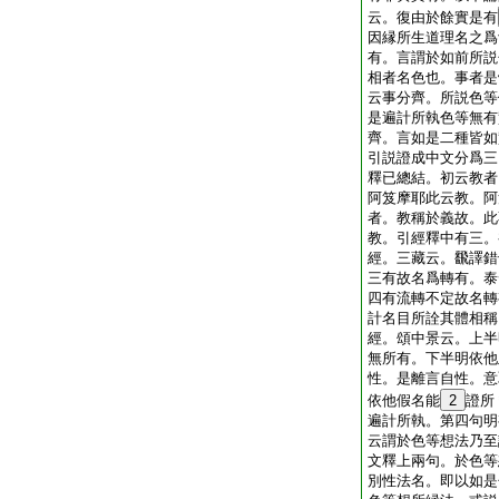
云。復由於餘實是有
因縁所生道理名之爲
有。言謂於如前所説
相者名色也。事者是
云事分齊。所説色等
是遍計所執色等無有
齊。言如是二種皆如
引説證成中文分爲三
釋已總結。初云教者
阿笈摩耶此云教。阿
者。教稱於義故。此
教。引經釋中有三。
經。三藏云。飜譯錯
三有故名爲轉有。泰
四有流轉不定故名轉
計名目所詮其體相稱
經。頌中景云。上半
無所有。下半明依他
性。是離言自性。意
依他假名能
2
證所
遍計所執。第四句明
云謂於色等想法乃至
文釋上兩句。於色等
別性法名。即以如是