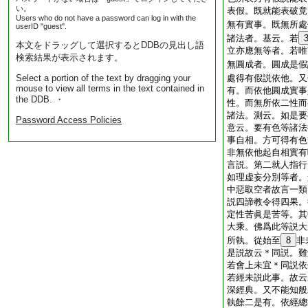
い。
表假。既就能表破竟
Users who do not have a password can log in with the
無有實事。既無所處
userID "guest".
諸法者。基云。若
本文をドラッグして選択するとDDBの見出し語
立亦應無等者。若唯
検索結果が表示されます。
無圓成者。圓成是假
Select a portion of the text by dragging your
處得有假説依他。又
mouse to view all terms in the text contained in
有。而依他圓成實事
the DDB. ・
性。而無所依二性而
諸法。測云。如是要
Password Access Policies
意云。要有色等諸法
事自相。方可得有色
非無依他起自相實有
言説。第二就人指行
如理虚妄分別等者。
中惡取空者故言一類
説四諦教令得四果。
定性苦眞是苦等。其
大乘。佛爲此等説大
所執。從始至
8
非
是説故云＊同説。難
若會上未宜＊同説依
若經未説此事。故云
深經典。又不能知般
執餘二是有。依經總