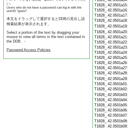
い。
T1828_.42.0501a15
Users who do not have a password can log in with the
T1828_.42.0501a16
userID "guest".
T1828_.42.0501a17
本文をドラッグして選択するとDDBの見出し語
T1828_.42.0501a18
検索結果が表示されます。
T1828_.42.0501a19
T1828_.42.0501a20
Select a portion of the text by dragging your
mouse to view all terms in the text contained in
T1828_.42.0501a21
the DDB. ・
T1828_.42.0501a22
T1828_.42.0501a23
Password Access Policies
T1828_.42.0501a24
T1828_.42.0501a25
T1828_.42.0501a26
T1828_.42.0501a27
T1828_.42.0501a28
T1828_.42.0501a29
T1828_.42.0501b01
T1828_.42.0501b02
T1828_.42.0501b03
T1828_.42.0501b04
T1828_.42.0501b05
T1828_.42.0501b06
T1828_.42.0501b07
T1828_.42.0501b08
T1828_.42.0501b09