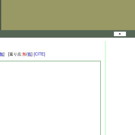
無
] [返り点:
無
/
有
]
[CITE]