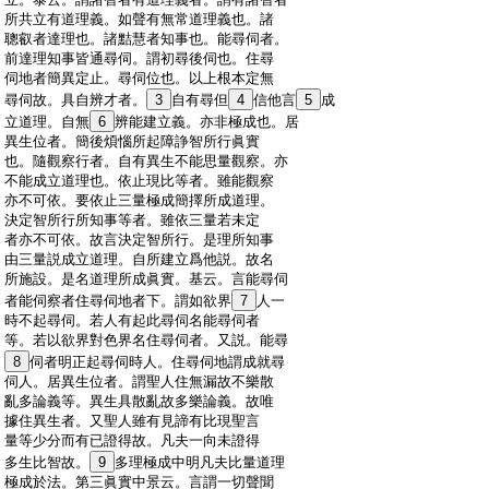
:
所共立有道理義。如聲有無常道理義也。諸
:
聰叡者達理也。諸黠慧者知事也。能尋伺者。
:
前達理知事皆通尋伺。謂初尋後伺也。住尋
:
伺地者簡異定止。尋伺位也。以上根本定無
:
尋伺故。具自辨才者。
3
自有尋但
4
信他言
5
成
:
立道理。自無
6
辨能建立義。亦非極成也。居
:
異生位者。簡後煩惱所起障諍智所行眞實
:
也。隨觀察行者。自有異生不能思量觀察。亦
:
不能成立道理也。依止現比等者。雖能觀察
:
亦不可依。要依止三量極成簡擇所成道理。
:
決定智所行所知事等者。雖依三量若未定
:
者亦不可依。故言決定智所行。是理所知事
:
由三量説成立道理。自所建立爲他説。故名
:
所施設。是名道理所成眞實。基云。言能尋伺
:
者能伺察者住尋伺地者下。謂如欲界
7
人一
:
時不起尋伺。若人有起此尋伺名能尋伺者
:
等。若以欲界對色界名住尋伺者。又説。能尋
:
8
伺者明正起尋伺時人。住尋伺地謂成就尋
:
伺人。居異生位者。謂聖人住無漏故不樂散
:
亂多論義等。異生具散亂故多樂論義。故唯
:
據住異生者。又聖人雖有見諦有比現聖言
:
量等少分而有已證得故。凡夫一向未證得
:
多生比智故。
9
多理極成中明凡夫比量道理
:
極成於法。第三眞實中景云。言謂一切聲聞