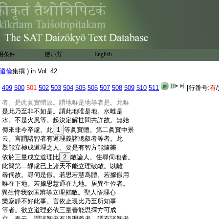
:
19
我性。我亦同説。如説色等可見聞。我亦
20
同。
:
如説衣食車乘乃至田園
21
廣庄苦樂等受世
:
所受用。我亦説之。如是等事不違衆生同説
:
有名爲極成。而佛菩薩了知而所説法性幻
:
化非決定有。故經云。説言世間有。我亦説有。
:
世間説無。我亦説無。不與物諍。我説有無。衆
用条件
使い方
English
:
生違故與我諍。是故四眞實中前二眞實望
:
佛菩薩所知境邊。即五法中名相分別三法
遁倫
集撰 ) in Vol. 42
:
所攝。若取世間横執所依本質及以影像相
:
亦三法攝。基云。此意明。一切世間人於衆事
499
500
501
502
503
504
505
506
507
508
509
510
511
[行番号:
有
/
:
中隨衆生所起言説意解所證之事衆共
22
成
:
者。是此眞實體故。謂地唯是地等者是。此唯
:
是此乃至非不如是。謂此地唯是地。水唯是
:
水。不是火風等。起決定解世間共許故。無始
:
傳來非今卒慮。此
1
等眞實體。第二眞實中景
:
云。言謂諸智者有道理義諸聰叡者等者。此
:
擧能立極成道理之人。要是有智方能隨樂
:
依於三量成立道理比
2
敵論人。住尋伺地者。
:
此簡第二靜慮已上諸天不能立理破敵。以離
:
尋伺故。尋伺是假。若思若慧爲體。若據假用
:
唯在下地。若據思慧通在九地。居異生位者。
:
異生恃我欲匡辨等立理摧敵。聖人悟理心
:
樂寂靜不好此事。言依止現比乃至所知事
:
等者。欲立道理必依三量善能思擇方可成
:
立。泰云。謂諸智者有道理義者。謂有諸智者