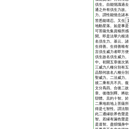
倶生。自能憶識過去
通之外有倶生力故。
力。謂性能憶念諸本
苦悉能堪忍。又生
地動星落。如是事是
可菩薩先集資糧所感
聞。即是法華六根清
名倶生力。基云。諸
生得善。生得善唯有
言倶生威力者即方便
倶生故名倶生威力。
中。初開五章後次第
三威力八種分別有五
品類何故名八種分別
聖威力。二法威力。
彼二乘有共不共。復
文分爲四。合後二故
章。後徴別釋。將欲
辯體。且約十智。於
二乘地前地上菩薩所
得是七智性。謂法類
此二通縁欲界色聲是
智。若縁有漏色聲是
是道智。盡煩惱身中