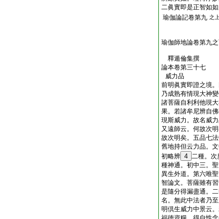
二眞實即是正智如如
瑜伽論記卷第九
之
瑜伽師地論卷第九之
釋遁倫集撰
論本卷第三十七
威力品
前明眞實即證之境。
乃成熟有情現大神變
諸菩薩自利利他現大
果。若諸牟尼辨自佛
現斯威力。故名威力
又遠師云。何故次明
故次明矣。五品七法
舊地持但云力品。文
初略辨
4
二種。次
種神通。初中三。聖
異生外道。第六唯聖
智論文。菩薩雖有習
是隨分得漏盡通。二
名。無此中法者乃至
明倶生威力中景云。
福徳資糧。得自性念