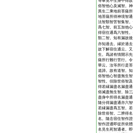
等畢竟不生身中得故
俗智他心及滅智。神
異生二乘地前菩薩所
地菩薩所得神境智通
法智類智苦智集智。
爲七智。前五加他心
得宿住通爲六智性。
類二智。知有漏故後
亦知過去。縁於過去
故下解宿住通云。又
生。爲諸有情開示先
薩所行難行苦行。令
華云。汝等所行是菩
道諦。故有道智。知
俗智他心智盡無生智
智性。但除世俗智及
得若縁漏盡名漏盡通
俗滅盡無生智。除三
盡身中所得名漏盡通
隨分得漏盡通亦六智
若縁漏盡爲五智。若
除世俗智。二辨得名
名。隨念宿住智作證
智作證通即從所依體
名見生死智通者。即