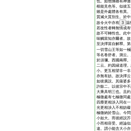
也。如他佛雖有神通
根能見色等。似彼五
雖是外處體各有異。
質滅火質別生。於中
故令火中亦有
3
温
若改性者轉無情成有
故不可轉性也。此中
味觸當知亦爾者。故
至決擇當自解釋。第
一切雪山王等如一極
等名卷舒者。測云。
於須彌。西國兩釋。
二云。約因縁道理。
小。更互相望非一非
亦無有妨。故決擇云
如彼廣説。其薩婆多
許餘二。以彼宗中不
大乘具明三也。且約
極微處有七極微同處
四塵更相渉入同在一
光更相渉入不相妨礙
極微納於雪山。今問
小如大。而彼經説芥
小而相容受。經論似
違。謂小能含大小亦