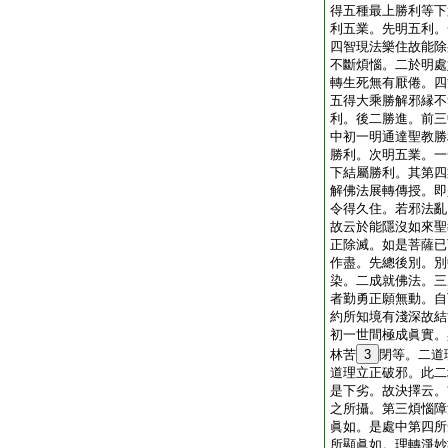
得五種最上勝利等下
利五業。先明五利。
四智現法樂住故能除
不斷煩惱。二於明處
轉生死無有厭倦。四
五得大乘勝解邪縁不
利。後二勝進。前三
中初一明通達聖教勝
勝利。次明五業。一
下結屬勝利。其第四
解佛法展轉傳授。即
令得久住。若邪法亂
故云於能隱沒如來聖
正除滅。如是菩薩已
作盡。先總後別。別
染。二成就佛法。三
者勤勇正願無動。自
約所知境有淺深故結
初一世間極成眞實。
林苦
3
閉等。二道
道理立正破邪。此二
是下劣。故決擇云。
之所攝。第三煩惱障
眞如。是處中第四所
所顯眞如。理轉淨妙