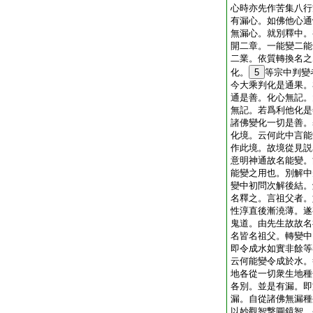
心時亦先作苦集八行
有漏心。如佛他心通
無漏心。就別釋中。
開二章。一能變二能
二業。依質轉換名之
化。
5
等宗中判變
今大乘判化是通果。
通是善。化心無記。
無記。若爲利他化是
諸佛變化一切是善。
化境。云何此中言能
作此境。故境從見説
意明神通故名能變。
能變之用也。別解中
變中初問次解後結。
名釋之。言祖父者。
性淳直後漸澆薄。遂
鬼道。由先生故故名
名皆名祖父。轉變中
即令成水如實非餘等
云何能變令成於水。
地各從一切衆生地種
各別。並是有漏。即
漏。自從諸佛無漏種
以妙觀智撃圓鏡智。