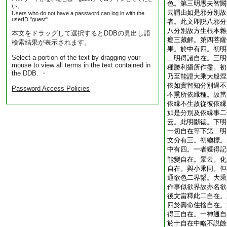
色。第三明愚夫智闕
い。
云謂由如是邪分別故
Users who do not have a password can log in with the
userID "guest".
者。此文即説八邪分
八分別故方生根本雜
本文をドラッグして選択するとDDBの見出し語
癡三藏解。第四菩薩
検索結果が表示されます。
果。於中有四。初明
Select a portion of the text by dragging your
二明得諸自在。三明
mouse to view all terms in the text contained in
種勝利攝所作盡。初
the DDB. ・
乃至能證大乘大般涅
依如實智知分別過不
Password Access Policies
不熏所依縁種。故當
依縁不生故從彼依縁
如是分別及依縁事二
云。此明斷徳。下明
一切自在等下第二明
文分有三。初總標。
中有四。一者獲得記
能變自在。景云。化
自在。與小乘同。但
通欲色二界繋。大乘
作事似欲界故亦名欲
後文當釋此二自在。
四於壽命住捨自在。
得三自在。一神通自
於十自在中略不説餘