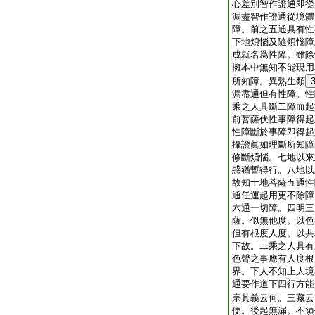
心差別智作證通即從
漏盡智作證通從境體
障。前之五通具有性
下地煩惱及隨煩惱障
成就名爲性障。雖除
擁本中無知不能現用
所知障。異熟生類
漏盡通但有性障。性
乘之人具斷二障而起
前菩薩伏性事障得起
性障斷於事障即得起
攝證眞如理斷所知障
修斷煩惱。七地以來
惑猶暫得行。八地以
故知十地菩薩五通性
通任運起用更不除障
六通一切障。四明三
薩。似無他度。以色
但有根度人度。以共
下故。二乘之人具有
色聲之事應有人度根
界。下人不知上人境
通要作道下四行方能
宗其義云何。三藏云
便。後起無漏。不須