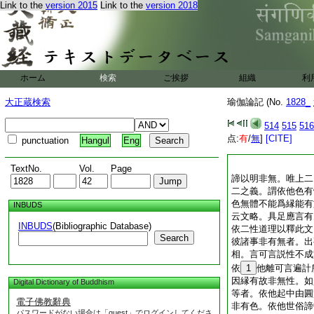
Link to the
version 2015
Link to the
version 2018
ホーム
検索
ご挨拶
組織
利
大正蔵検索
瑜伽論記 (No.
1828_
514
515
516
点:
有
/
無
]
[CITE]
punctuation
Hangul
Eng
TextNo.
Vol.
Page
諦以明非無。唯上二
二之義。謂依他色有
色無體不能爲縁能有
INBUDS
云文略。具足應言有
INBUDS
(Bibliographic Database)
依二性道理以釋此文
Search
彼諸事非有無者。出
相。言可言説性不成
依
1
他離可言遍計
因縁有故非無性。如
Digital Dictionary of Buddhism
等者。依他起中由圓
電子佛教辭典
非有色。依他世俗諦
パスワードがない場合は「guest」でログインしてくださ