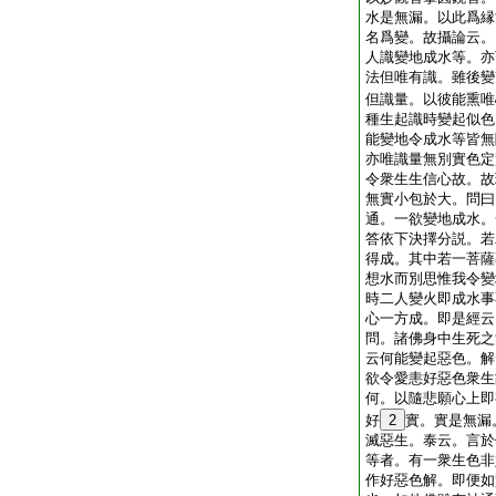
水是無漏。以此爲縁
名爲變。故攝論云。
人識變地成水等。亦
法但唯有識。雖後變
但識量。以彼能熏唯
種生起識時變起似色
能變地令成水等皆無
亦唯識量無別實色定
令衆生生信心故。故
無實小包於大。問曰
通。一欲變地成水。
答依下決擇分説。若
得成。其中若一菩薩
想水而別思惟我令變
時二人變火即成水事
心一方成。即是經云
問。諸佛身中生死之
云何能變起惡色。解
欲令愛恚好惡色衆生
何。以隨悲願心上即
好
2
實。實是無漏
滅惡生。泰云。言於
等者。有一衆生色非
作好惡色解。即便如