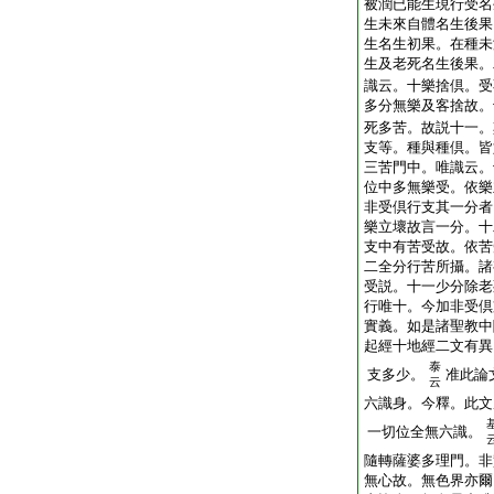
被潤已能生現行受名
生未來自體名生後果
生名生初果。在種未
生及老死名生後果。
識云。十樂捨倶。受
多分無樂及客捨故。
死多苦。故説十一。
支等。種與種倶。皆
三苦門中。唯識云。
位中多無樂受。依樂
非受倶行支其一分者
樂立壞故言一分。十
支中有苦受故。依苦
二全分行苦所攝。諸
受説。十一少分除老
行唯十。今加非受倶
實義。如是諸聖教中
起經十地經二文有異
泰
支多少。
准此論
云
六識身。今釋。此文
一切位全無六識。
隨轉薩婆多理門。非
無心故。無色界亦爾