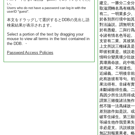
建立。一勝分二全分
い。
Users who do not have a password can log in with the
取滋潤轉名爲有稱爲
userID "guest".
有二。一明業多少。
於各別所行境中如其
本文をドラッグして選択するとDDBの見出し語
對法論説。謂無明支
検索結果が表示されます。
於有愚癡。二與行爲
Select a portion of the text by dragging your
令諸有情名色等起。
mouse to view all terms in the text contained in
支皆有二業。其彼第
the DDB. ・
上文所説三種縁及是
即彼初業是。彼説老
Password Access Policies
情時分變異壞少壯故
異壞壽命故。此中唯
老死縁。不相違也。
近縁義。二明後非前
此有故彼有等句。初
果法得有。非縁有實
未斷縁餘得生義。二
爲因少所生法而得成
謂第三雖復諸法無作
然不隨一法爲縁故一
差別故作如是説。或
破常住縁生。第三顯
等縁生他作我受果失
非必是支。汎説彼故
無記別報業果者。略