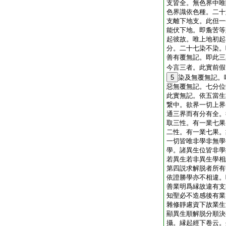
支皆全。無色界中唯
色界識依色種。二十
支離下地支。此但一
能伏下地。即麁苦等
起彼故。唯上地初起
分。二十七染不染。
善有覆無記。即此三
今言三者。此實前假
5
染及無覆無記。
惡無覆無記。七分位
此實無記。依五當生
繋中。欲界一切上界
通三界而有分有全。
取三性。有一業七果
二性。有一業七果。
一切皆唯非學非無學
學。諸異生位皆非學
若異生若非異生學相
第四説求解脱者所有
依證勝學亦不相違。
善業明爲縁故違有支
知聖必不造感後有業
雜修靜慮資下故業生
顯異生順解脱分順決
攝。縁起經下卷云。