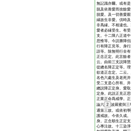
無記識亦爾。或有是
脱及依善愛而捨餘愛
脱愛。及一切善愛厭
縁故生非愛。倶時及
非爲縁。不相違也。
愛者必縁受生。有受
支。十二障八正道中
思惟等。今説勝障但
行有障正見等。身行
語等。除無明行全有
正念正定。此言餘者
云。由前三支説障慧
從總名障正定等。理
欲道正念定。二云。
名色六處生及老死并
受二支是心所有。并
總説障正定身。愛取
定身。此説正見正思
正業正命爲戒學。正
論六
2
波羅蜜與三
通策三故。或依初學
護戒故。今依久成。
身。正念順生正定支
心專注故。十三染淨