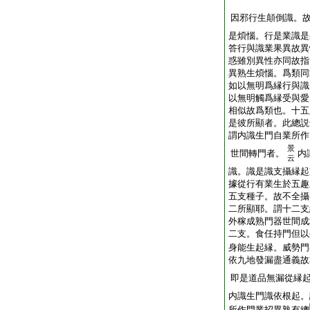
因邪行生顛倒識。
是煩惱。行是業識是
答行與識業果異故異
惑雖別異性亦同故指
異熟生煩惱。爲類同
如以無明爲縁行與識
以無明觸爲縁受與愛
相似故爲類也。十五
是彼所顯者。此總説
謂内識生門自業所作
景
世間轉門者。
内
云
識。識是識支攝縁起
據從行有業生於五趣
五支種子。故不全攝
二所顯耶。謂十二支
外稼成熟門器世間成
二支。食任持門但以
身能生起縁。威勢門
依九地發漏盡通義故
即是道品無漏從縁
内識生門識依根起。
所作門業招異熟有總