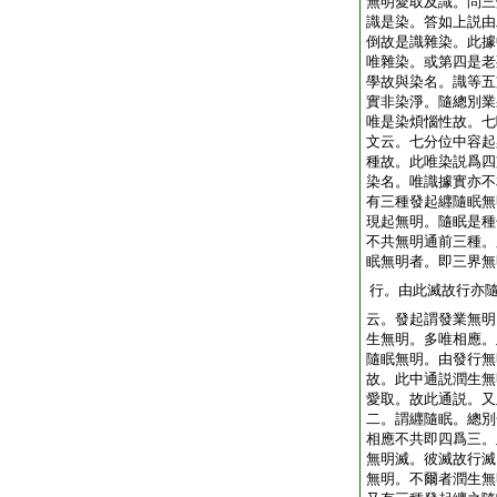
無明愛取及識。問三
識是染。答如上説由
倒故是識雜染。此據
唯雜染。或第四是老
學故與染名。識等五
實非染淨。隨總別業
唯是染煩惱性故。七
文云。七分位中容起
種故。此唯染説爲四
染名。唯識據實亦不
有三種發起纒隨眠無
現起無明。隨眠是種
不共無明通前三種。
眠無明者。即三界無
行。由此滅故行亦
云。發起謂發業無明
生無明。多唯相應。
隨眠無明。由發行無
故。此中通説潤生無
愛取。故此通説。又
二。謂纒隨眠。總別
相應不共即四爲三。
無明滅。彼滅故行滅
無明。不爾者潤生無