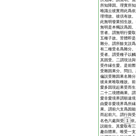
所知障因。理實所知
唯識云彼實用此爲依
理増故。彼倶有故。
此無明發業招生故。
無明是本獨説爲因。
苦者。謂無明行愛取
五種子故。苦體即是
雜分。謂所餘支説爲
有二種受名爲雜分。
受者。謂受種子以觸
其因受。二謂現法與
受作縁生愛。是前際
受雜因果分。問曰。
偏説受雜因果名雜分
彼未來唯取種故。前
愛多因現起果受而生
二十二境體兩果。謂
愛非愛境界謂順違境
由愛非愛境界爲所縁
果。謂前六支爲因能
而起前六。謂行與受
名色六處與受
1
依
説能生。其愛取有三
趣自體果。唯受一支