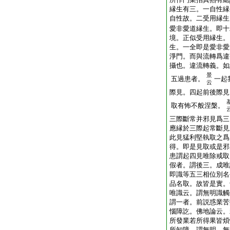
縁生有三。一自性縁
自性故。二受用縁生
愛非愛道縁生。即十
境。正似受用縁生。
生。一全即是愛非愛
淨門。而與流轉爲違
攝也。違流轉義。如
景
五過患者。
一起
云
際見。四起前後際見
取有怖不般涅槃。
三際斷常并邪見爲三
應縁於三際起常斷見
此見猛利堅執取之爲
得。即是見取或是邪
患謂起四見唯除戒取
假者。謂後三。成唯
即識等五三相位別名
品名取。故皆是實。
唯識云。謂無明識觸
謂一者。前説惑業苦
惱障訖。佛地論云。
所發業若所得果皆煩
所知障。謂無明。無