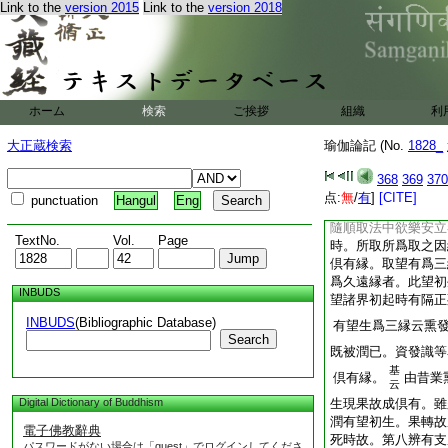
Link to the
version 2015
Link to the
version 2018
行差別發果。亦得與
起非正發業故此不説
此中西方兩釋。一云
況有漏善。若依此義
亦用無明爲倶有縁。
倶故。此文總將無明
ホーム
検索
ご挨拶
組織
利
惡有三縁善無倶縁。
與識爲三縁者。由行
大正蔵検索
瑜伽論記 (No.
1828_
縁。由行勢力令次念
滅縁。由彼行種識當
368
369
370
縁。受望愛爲三縁者
点:
無
/
有
]
[CITE]
punctuation
Hangul
Eng
倶有縁等。愛望取爲
隨順取法中欲樂安立
TextNo.
Vol.
Page
時。所取所爲取之因
倶有縁。取望有爲三
爲久遠縁者。此望初
INBUDS
望諸界初起時有隔正
INBUDS
(Bibliographic Database)
有望生爲三縁云熏
Search
既被潤已。資發識等
基
倶有縁。
由昔業
云
Digital Dictionary of Buddhism
生現果故成倶有。雖
潤有望初生。果轉故
電子佛教辭典
死時故。第八辨有支
パスワードがない場合は「guest」でログインしてくださ