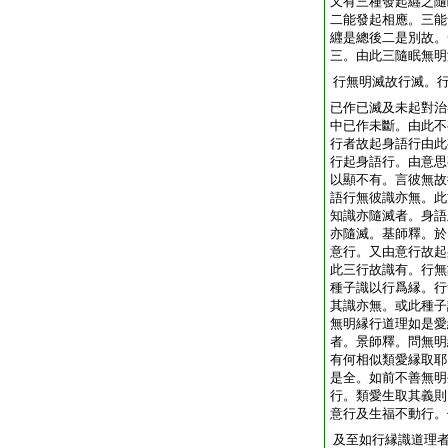
又有三種發起纒之隨
二能發起相應。三能
纒是總後二是別故。
三。由此三隨眠無明
行無明滅故行滅。
已作已滅及未起對治
中已作未斷。由此不
行者故起身語行由此
行起身語行。由意思
以顯不有。言彼無故
語行無彼識亦無。此
知識亦隨滅者。身語
亦隨滅。基師釋。於
意行。又由意行故起
此三行故識有。行無
種子識以行爲縁。行
其識亦無。或此種子
無明縁行道理如是愛
者。景師釋。問無明
有何相似類愛縁取耶
是全。如前不善無明
行。類愛生取其義則
意行及生福不動行。
及至如行縁識道理