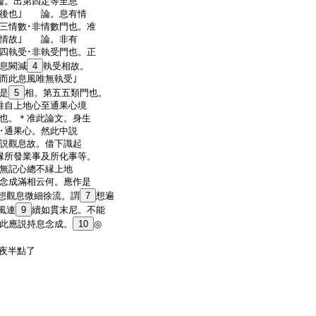
論。出第四定等至息
先後也｣ 論。息有情
三情數･非情數門也。准
有情故｣ 論。非有
四執受･非執受門也。正
息闕減
4
執受相故。
而此息風唯無執受｣
是
5
相。第五五類門也。
唯自上地心至通果心境
也。＊准此論文。身生
･通果心。然此中説
説觀息故。借下識起
縁所發業事及所化事等。
無記心總不縁上地
念成滿相云何。應作是
想觀息微細徐流。謂
7
想遍
風連
9
續如貫末尼。不能
此應説持息念成。
10
◎
夜半點了