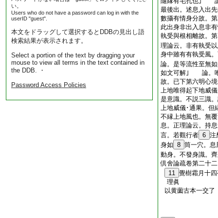
隨縁有毛孔也｣ 
い。
最後出。述息入出
Users who do not have a password can log in with the
數攝有情身分故。第
userID "guest".
此出身非出入息非
本文をドラッグして選択するとDDBの見出し語
執受與根相離故。第
検索結果が表示されます。
理論云。非有執受以
身中雖有有執受風。
Select a portion of the text by dragging your
mouse to view all terms in the text contained in
論。是等流性至無如
the DDB. ・
如文可解｣ 論。
故。已下第六明心境
Password Access Policies
上地唯得起下地威儀
是意識。不説三識。
上地威儀･通果。但
不縁上地風也。無覆
息。正理論云。持息
言。若觀行者
6
注
身如
8
筒一穴。息
動身。不發身識。齊
倶舍論疏卷第二十二
11
覺樹霜月十四
理眞
以黄薗古本一交了