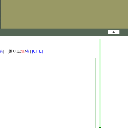
有
] [返り点:
無
/
有
]
[CITE]