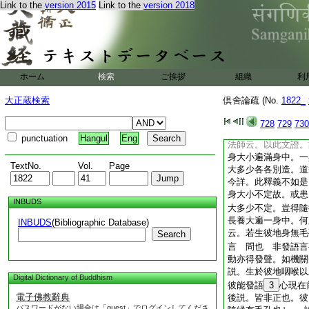
Link to the
version 2015
Link to the
version 2018
等位身雖漸厚。而
此已後位身孔隙開息
定毛孔不開。無現麁
説入定非生
9
問
成 答
10
也 又
ホーム
検索
ご挨拶
組織
利
毛孔其理可然。以彼
大種充滿身故。若入
大正蔵検索
倶舍論疏 (No.
1822_
如何＊亦無毛孔。以
現前造無表故 彼無
728
729
730
處攝。而極微＊密與
punctuation
Hangul
Eng
法師云。以此文證。
身大小遍滿身中。一
TextNo.
Vol.
Page
大多少各各別造。
今詳。此釋義不如是
身大小不定故。或患
INBUDS
大多少不定。豈得隨
長養大遍一身中。何
INBUDS
(Bibliographic Database)
云。若生彼地身無毛
Search
言 問也 非發語言
動亦得發聲。如機關
説。生於彼地咽喉以
Digital Dictionary of Buddhism
彼能發語
3
心現在
電子佛教辭典
後説。皆非正也。彼
パスワードがない場合は「guest」でログインしてくださ