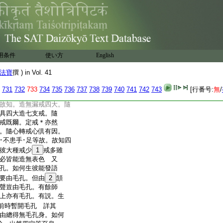
入息所依身也
無孔隙故息不轉
8
准
轉也 又云。入第四
心故息不轉。何縁但
也 但言入定生彼已
云。若入世俗第四靜慮身無
用条件
使い方
English
定能引彼地攝微＊密
無漏第四定時。此身
法寶
撰 ) in Vol. 41
彼但引隨所生地大種。
漏定所引大種雖生
731
732
733
734
735
736
737
738
739
740
741
742
743
[行番号:
無
/
彼相似。故無有過 泰
故知。造無漏戒四大。隨
具四大造七支戒。隨
道戒既爾。定戒＊亦然
。隨心轉戒心倶有因。
･不患手･足等故。故知四
彼大種戒少
1
戒多雖
必皆能造無表色 又
孔。如何生彼能發語
要由毛孔。但由
2
頷
聲豈由毛孔。有餘師
上亦有毛孔。有説。生
前時暫開毛孔 詳其
由總得無毛孔身。如何