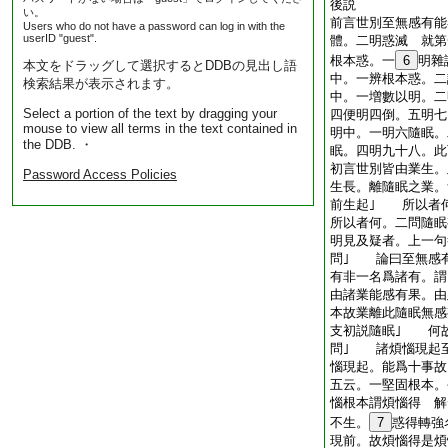
後説
い。
前言世別至無感有能
Users who do not have a password can log in with the
userID "guest".
體。二明惑滅 就第
根本惑。一
6
明雜
本文をドラッグして選択するとDDBの見出し語
中。一辨根本惑。二
検索結果が表示されます。
中。一増數以明。二
Select a portion of the text by dragging your
四便明四倒。五明七
mouse to view all terms in the text contained in
明中。一明六隨眠。
the DDB. ・
眠。四明九十八。此
初言世別皆由業生。
Password Access Policies
生長。離隨眠之業。
前生起｣ 所以者
所以者何。二問隨
明見及疑者。上一句
問｣ 論曰至無感
有非一名爲諸有。謂
由諸業能感有果。由
本故業離此隨眠無感
支初説隨眠｣ 何
問｣ 諸煩惱現起
惱現起。能爲十事故
五云。一堅固根本。
惱根本謂煩惱得 解
不生。
7
惑得轉強
現前。故煩惱得是煩