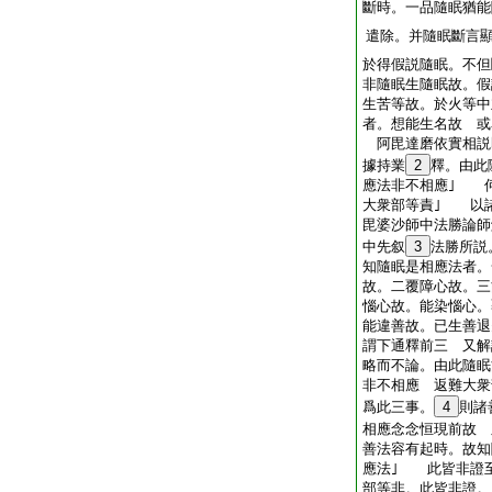
斷時。一品隨眠猶能
遣除。并隨眠斷言
於得假説隨眠。不但
非隨眠生隨眠故。假
生苦等故。於火等中
者。想能生名故 或
阿毘達磨依實相説
據持業
2
釋。由此
應法非不相應｣ 
大衆部等責｣ 以
毘婆沙師中法勝論師
中先叙
3
法勝所説
知隨眠是相應法者。
故。二覆障心故。三
惱心故。能染惱心。
能違善故。已生善退
謂下通釋前三 又解
略而不論。由此隨眠
非不相應 返難大衆
爲此三事。
4
則諸
相應念念恒現前故 
善法容有起時。故知
應法｣ 此皆非證
部等非。此皆非證。