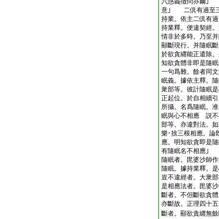
六惑義徴問亦爾｣
意｣ 二倶有過至
持業。依主二倶有過
持業釋。便違契經。
情非於多時。乃至并
顯斷現行。并隨眠斷
於欲貪纒能正遣除。
知欲貪體非即是隨眠
一句爲難。餘者同文
眠義。據依主釋。隨
衆部等。彼計隨眠是
正起位。於自相續引
所攝。名爲隨眠。准
眠與心不相應 説不
部等。亦違對法。如
樂･捨三根相應。論
應。明知欲貪即是隨
有隨眠名不相應｣
隨眠者。毘婆沙師作
隨眠。據持業釋。是
豈不違經者。大衆
是相應法者。毘婆沙
斷者。不但斷欲貪體
亦斷故。正理四十五
斷者。顯欲貪纒無餘