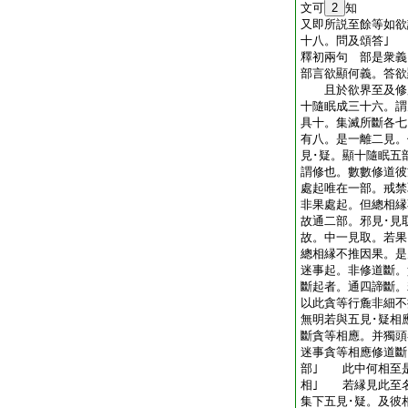
文可
2
知
又即所説至餘等如欲
十八。問及頌答｣
釋初兩句 部是衆義
部言欲顯何義。答
且於欲界至及修所
十隨眠成三十六。謂
具十。集滅所斷各七
有八。是一離二見。
見･疑。顯十隨眠五
謂修也。數數修道彼
處起唯在一部。戒禁
非果處起。但總相縁
故通二部。邪見･見
故。中一見取。若果
總相縁不推因果。是
迷事起。非修道斷。
斷起者。通四諦斷。
以此貪等行麁非細不
無明若與五見･疑相
斷貪等相應。并獨頭
迷事貪等相應修道斷
部｣ 此中何相至
相｣ 若縁見此至名
集下五見･疑。及彼