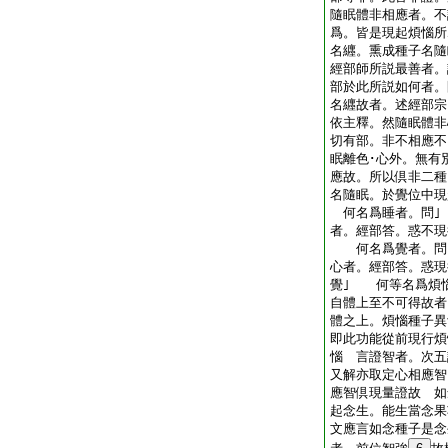
隨眠體非相應者。不
爲。皆是現起煩惱所
名纒。熏成種子名
經部師所説最善者
部於此所説如何者
名纒故者。述經部宗
依主釋。然隨眠體非
切有部。非不相應不
眠離色･心外。無有
應故。所以倶非二種
名隨眠。於覺位中現
何名爲睡者。問｣
者。經部答。惑不現
何名爲覺者。問
心者。經部答。惑現
覺｣ 何等名爲煩
自體上至不可得故者
體之上。煩惱種子異
即此功能從前現行煩
惱 言證智者。次
又解亦取定心相應智
應智倶現量證故 如
起念生。能生當念果
文應言如念種子是念