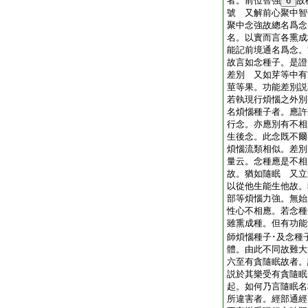
者。前位智強
6
故
號 又解前心聚中智
聚中念強故總名爲念
名。以實而言各熏成
能記前境通名爲念。
故言如念種子。是證
差別 又如芽等中有
莖等果。功能差別説
若執現行煩惱之外別
名煩惱種子者。應許
行念。亦應別有不相
生後念。此念既不爾
煩惱流類相似。差別
量云。念種應是不相
故。猶如隨眠 又立
以從他生能生他故。
部等煩惱力強。無始
性心不相應。若念種
雖熏成種。但有功能
師煩惱種子･及念種
體。由此不同故難
六至有貪隨眠故者。
説於其樂受有貪隨眠
起。如何乃言隨眠
所違害者。經部通經