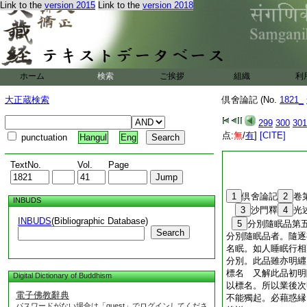
Link to the
version 2015
Link to the
version 2018
ホーム
検索
ご挨拶
組織
利
大正蔵検索
倶舍論記 (No.
1821_
299
300
301
点:
無
/
有
]
[CITE]
punctuation
Hangul
Eng
TextNo.
Vol.
Page
1
倶舍論記
2
卷
INBUDS
3
沙門釋
4
光
INBUDS
(Bibliographic Database)
5
分別隨眠品第
Search
分別隨眠品者。隨逐
名眠。如人睡眠行相
分別。此品雖亦明纒
標名 又解此品初明
Digital Dictionary of Buddhism
以標名。所以業後次
電子佛教辭典
不能獨起。必藉惑縁
パスワードがない場合は「guest」でログインしてくださ