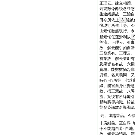
正理云。建立相續。
云能數令餘後念諸惑
生連續起故 三治自
田令所依止
8
隨彼
惱現行所依止身。令
由煩惱數起現行。令
起煩惱任運滑利故
等流。正理云。引毒
故 解云能引如自
五發業有。正理云。
有業故 解云業即有
及果皆名有故 六攝
資糧。能數數攝起非
資糧。名異義同 又
時心･心所等 七迷
縁。能害自身正覺慧
故。損正慧故 八導
流。於後有所縁能引
起時將導染識。於後
能發染識故名導識流
云。違越善品。令
十廣縛義。至自界･
令不能越自界･自地
故 解云染汚界。謂