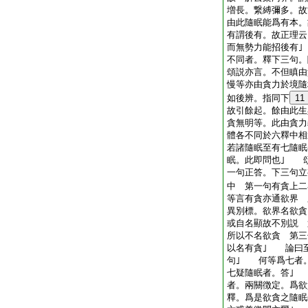
増長。繋縛彌多。故
由此隨眠能爲有本。
有謂後有。故正理云
而無勢力能招後有
不同者。釋下三句
頌説亦言。不但瞋由
慢等亦由貪力於境隨
如後辨。指同下
11
故引餘起。餘由此生
貪無明等。此由貪力
體各不同於六釋中相
若諸隨眠至有七隨眠
眠。此即問也｣ 
一句正答。下三句立
中 第一句有貪上二
等言有貪亦通欲界 
異別標。欲界名欲貪
或自名顯故不別説 
所以不名欲貪 第三
以名有貪｣ 論曰
句｣ 何等爲七者
七疑隨眠者。答｣
者。兩關徴定。爲欲
釋。爲是欲貪之隨眠