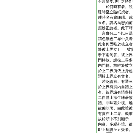
不言樂受現行之時即
於何時有者。説
睡時至立隨眠想者。
睡時名有貪隨眠。或
果名。説名爲想如
應辨正論者。此下釋
言貪分二至以何爲
謂色無色二界中貪者
此名何因唯於彼立者
於彼上界立｣ 彼
擧下兩句答。彼上界
門轉故。謂彼二界多
内門轉。故唯於彼立
於上二界所依止身起
謂於上界立有貪名。
若泛論有。有通三
於上界有漏内自體上
有。彼界諸有情多於
二自體上深生味著故
體。非味著外境。離
故偏味著。由此唯彼
有貪在上二界。義准
故於頌中不別顯示 
内身。多縁外境。從
即上所説至五疑者。