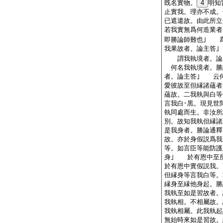
既名實物。
4
明知
止實我。理亦不成。
已遮遣故。由此所立
若我實無爲何造業者
即勝論師難也｣ 
我果故者。論主答｣
謂我執境者。論
何名我執境者。勝
者。論主答｣ 云
愛彼故至但縁諸蘊者
蘊故。二我執與白等
言我白･黒。現見世
執同處而生。非汝所
別。故知我執但縁
是我身者。勝論通釋
故。亦於身假説爲我
等。如言臣等能防護
身｣ 於有恩中至
於有恩中實假説我。
但縁身等言我白等
縁身至縁他身起。
我執至如是習故者。
我執相。不相屬故。
我執相屬。此我執起
無始時來如是習故。