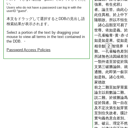
い。
強果。有生劣邪｣
Users who do not have a password can log in with the
者。論主答。由此心
userID "guest".
此住異相。於上中下
本文をドラッグして選択するとDDBの見出し語
隨順故。所以不恒生
検索結果が表示されます。
諸心品類至可易了
世尊。依如是義。於
Select a portion of the text by dragging your
一孔雀輪青･黄･赤
mouse to view all terms in the text contained in
如是如是果。從如是
the DDB. ・
相非餘
2
智境界 
Password Access Policies
難。一孔雀輪色差別
所諸無色法因縁差別
一類外道至皆從於我
文第三破勝論師。就
通難。此即第一叙宗
如是執。諸心生時。
家徳故
前之二難至如芽莖葉
論主以前數論二難。
説二難。於彼勝論爲
從於我者。我一自在
及不定次第生如芽
至別住失故者。牒計
實句義色意合差別。
第。破云。理定不然