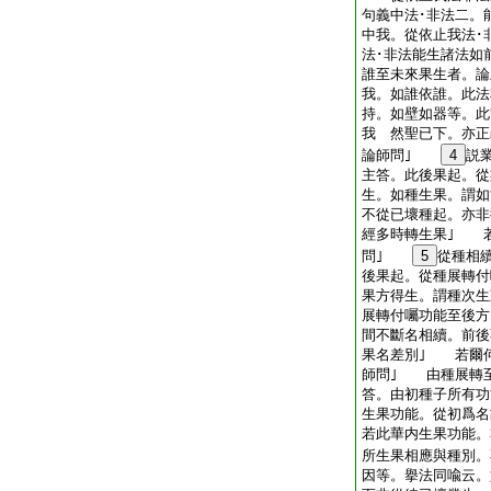
句義中法･非法二。
中我。從依止我法･
法･非法能生諸法如
誰至未來果生者。論
我。如誰依誰。此法
持。如壁如器等。此
我 然聖已下。亦
論師問｣
4
説
主答。此後果起。從
生。如種生果。謂如
不從已壞種起。亦非
經多時轉生果｣ 
問｣
5
從種相
後果起。從種展轉付
果方得生。謂種次生
展轉付囑功能至後方
間不斷名相續。前後
果名差別｣ 若爾
師問｣ 由種展轉
答。由初種子所有功
生果功能。從初爲名
若此華内生果功能。
所生果相應與種別。
因等。擧法同喩云。