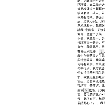
故。以佛法宗不許有
以理破。夫二物合必
彼勝論外道自類釋合
後至名合 破云。若
我應有分限。勝論計
故。又我･意合。意
意相就和合。我應與
計我･意倶常 又汝
遍合。色意＊倶與一
不然。我體是一。於
得説言與一分合。不
有合。我體既常。意
有異生別識耶
3
義中別覺慧故方生異
與待意義同。我既遍
何得有差別。生異識
句中行別。我方意合
但心待行差別能生異
非。我於識生都無有
我生。如藥事成能除
莎訶言 普莎訶。此
由我
5
故除。此中
我 又汝若謂此心･
云。此但有言。無理
若謂此心･行二。我