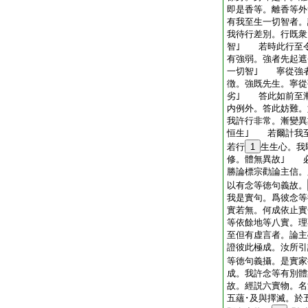
即是香等。離香等
有我至生一切智者。
我待行差別。行既衆
智｣ 若時此行至
有強弱。強者先起遮
一切智｣ 寧從強
徴。強既先生。寧從
劣｣ 答此如前至
内例外。答此妨難。
我許行非常。漸變異
恒生｣ 若爾計我
若行
1
生生心。我
修。體無異故｣ 
勝論標宗勸論主信。
以有念等徳句義故。
我是實句。爲彼念等
實若無。何成依止實
等依餘地等八實。
至但有虚言者。論主
證彼此極成。汝所引
等徳句義攝。是實家
成。我許念等有別體
故。經説六實物。名
五蘊･及與擇滅。於