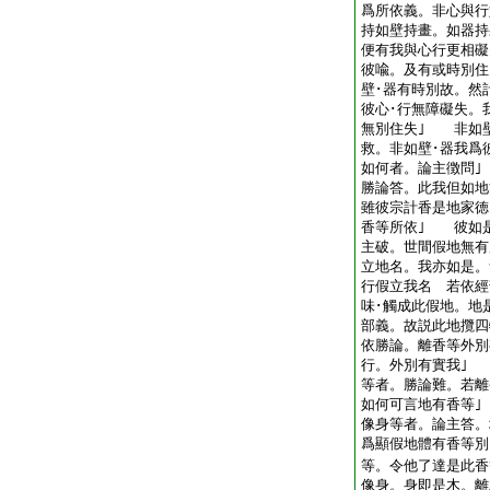
爲所依義。非心與行
持如壁持畫。如器持
便有我與心行更相礙
彼喩。及有或時別住
壁･器有時別故。然
彼心･行無障礙失。
無別住失｣ 非如
救。非如壁･器我爲
如何者。論主徴問
勝論答。此我但如地
雖彼宗計香是地家徳
香等所依｣ 彼如
主破。世間假地無有
立地名。我亦如是。
行假立我名 若依經
味･觸成此假地。地
部義。故説此地攬四
依勝論。離香等外別
行。外別有實我｣
等者。勝論難。若離
如何可言地有香等
像身等者。論主答。
爲顯假地體有香等別
等。令他了達是此香
像身。身即是木。離