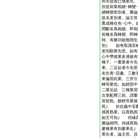
而非從彼已壞業生。
但從前業相續･轉變
續轉變差別者。勝
故名差別者。論主答
熏成種在色･心中。
間斷名爲相續。即相
前種名爲轉變。即轉
時。有勝功能無間生
別｣ 如有取識至
差別顯業先受。如有
心中帶彼衆多感後有
種子。一重業者今先
牽。二近起者今先受
友生善･惡趣。三數
來偏習此業。三所引
轉等業也。如經部中
二業近起 三種業習
次第配釋三前。謂重
習前熟。餘輕等業後
死｣ 於此義中至
感異熟業。以異熟因
如文可知｣ 何縁
勝論師問。何縁異熟
麥種果有別麥果生
果生者。論主答。且