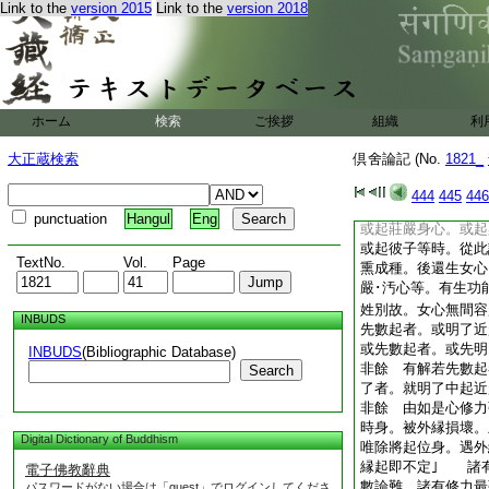
Link to the
version 2015
Link to the
version 2018
第 若後識生。從前
二難。一何縁後識不
從識生。何縁不
12
次葉等次第而生｣
別者。論主答 言住
明異。即異別名。有
ホーム
検索
ご挨拶
組織
利
異前故不相似。若異
諸心相續亦有定次。
大正蔵検索
倶舍論記 (No.
1821_
於此心後彼心必生。
又諸心相續。亦有少
444
445
446
能相生。不生餘心種
punctuation
Hangul
Eng
或起莊嚴身心。或起
或起彼子等時。從此
TextNo.
Vol.
Page
熏成種。後還生女心
嚴･汚心等。有生功
姓別故。女心無間容
INBUDS
先數起者。或明了近
或先數起者。或先明
INBUDS
(Bibliographic Database)
非餘 有解若先數起
Search
了者。就明了中起近
非餘 由如是心修力
時身。被外縁損壞。
Digital Dictionary of Buddhism
唯除將起位身。遇外
縁起即不定｣ 諸
電子佛教辭典
數論難。諸有修力最
パスワードがない場合は「guest」でログインしてくださ