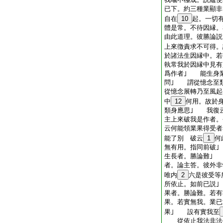
已下。約三種業顯非
自在
10
起。一切
體是常。不待因縁。
由此道理。彼勝論説
上來徴責求不可得。
於諸法生因縁中。若
執常我於因縁中見有
爲作者｣ 能生身
問｣ 謂從憶念至
從憶念展轉乃至風起
中
12
何用。故於
類身應思｣ 我復
主上來破我是作者。
云何能領業果得受者
能了別 破云
1
何
無有用。指同前破
生長者。勝論難｣
者。論主答。彼外非
唯内
2
六是彼受等
所依止。如前已説
果者。勝論難。若有
果。若實無我。業已
果｣ 設有實我至
從依止我法非法生