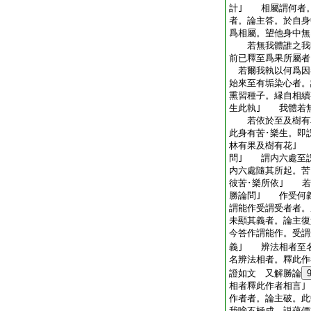
計｣ 相屬謂何者
者。論主答。於自身
爲相屬。望他身中無
若無我體誰之我
前已釋至爲果所屬者
若爾我執以何爲因
始來至有垢染心者。
熏習種子。縁自相續
生此執｣ 我體若無
若依於至及樹有花
此身有苦･樂生。即
林有果及樹有花｣
問｣ 謂内六處至
内六處隨其所起。苦
彼苦･樂所依｣ 若
勝論問｣ 作受何
謂能作受謂受者者
未顯其義者。論主復
今答作謂能作。受謂
義｣ 辨法相者至
名辨法相者。釋此作
證如文 又解勝論
相者釋此作者相言
作者者。論主破。此
我喩不極成。説蘊便