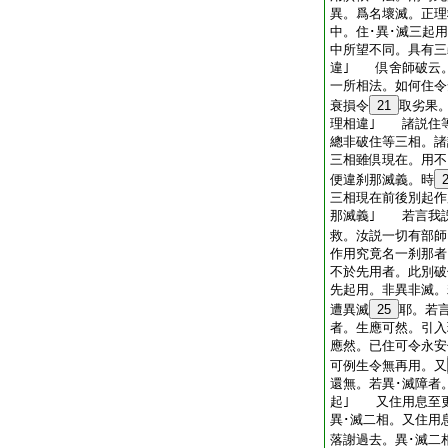
異。爲名壞滅。正理
中。住･異･滅三起
中所望不同。具有三
違｣ 倶舍師破云
一所相法。如何住令
衰損令
21
取劣果
理相違｣ 諸説住
總非破住等三相。諸
三相雖倶現在。用不
便違刹那滅義。時
三相現在前後別起作
那滅義｣ 若言我
救。汝説一切有部師
作用究竟名一刹那
不於先用者。此別破
先起用。非異非滅。
遭異滅
25
耶。若
者。生應可然。引入
應然。已住可令永安
可例生令無再用。又
還無。若異･滅障者
起｣ 又住用息至
異･滅二相。又住用
落謝過去。異･滅