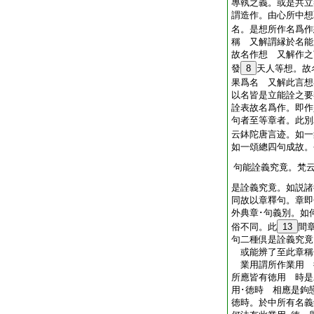
專執之義。或是共立
謂造作。由心所中想
名。是想所作名爲作
稱 又解謂縁於名能
故名作想 又解作之
發
8
天人等想。故
果爲名 又解此言想
以名皆是立能詮之要
詮表故名爲作。即作
句者至等章者。此別
云鉢陀唐言迹。如一
如一頌總四句成故。
句能詮義究竟。梵
是詮義究竟。如説諸
同故以章釋句。章即
外典章･句義別。如
俗不同。此
13
間
句二種倶是詮義究竟
或能辨了至此章稱
業用謂所作業用 
所應皆有徳用 時是
用･徳時 相應是鉤
徳時。於中所有名義