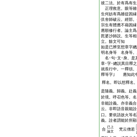
彼二法。於有爲有生
正理救意。眼等雖
生何妨有爲雖從因
倶舍師破云。經部。
宗生有體應不藉因
應順修行者。論主爲
毘婆沙師説。生等相
立。餘文可知
如是已辨至想章字總
明名身等 名身等。
名･句･文･身。是
章･字･總説異目釋
就長行中。一釋頌。
釋等字｣ 應知此
釋名。即以想釋名
是隨義。歸義。赴義
於境。呼召色等。名
非能詮義。亦非義合
云。非即語音親能詮
口。要依語故火等名
義。詮者謂能於所顯
已上
合
梵云僧若
論文