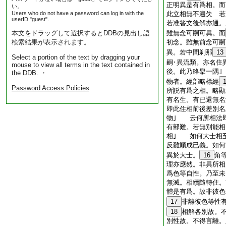
正明異是有爲相。而
い。
Users who do not have a password can log in with the
此立相無不遍失 若
userID "guest".
若准答文後解亦通。
本文をドラッグして選択するとDDBの見出し語
雖無念可嗣可異。而
検索結果が表示されます。
初念。雖無前念可嗣
異。若中間刹那
13
Select a portion of the text by dragging your
嗣･異流類。亦名住
mouse to view all terms in the text contained in
後。此乃略擧一隅
the DDB. ・
物者。經部略標經
Password Access Policies
所説有爲之相。略顯
有名生。有已還無名
即此住相前後差別名
物｣ 云何所相法
有部難。若無別能相
相｣ 如何大士相
反難順成已義。如何
異於大士。
16
角
理亦應然。非異所相
爲色等自性。乃至未
無滅。相續隨轉住。
體是有爲。故非彼色
17
非離彼色等性
18
相解各別故。
別性故。不得言離。