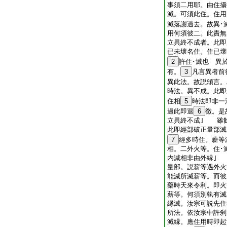
事須二用耶。由住攝
滅。可須此住。住用
滅落謝過去。故異･
用何須彼二。此責
立異終不成者。此即
已未壞名住。住已壞
2
許住･滅也 異
有。
3
凡言異者前
異此法。故説頌言。
時法。異不成。此即
住相
5
時法即非一
過此即退
6
徴。是
立異終不成｣ 雖
此即經部破正量部滅
7
經多時住。薪等
相。二外火等。住･
内滅相非由外縁｣
量部。説薪等遇外火
能滅所滅薪等。而彼
藥時天來令利。即火
薪等。何須別執有滅
縁滅。汝宗可説先住
所法。依汝宗中許刹
滅縁。應住用時即起