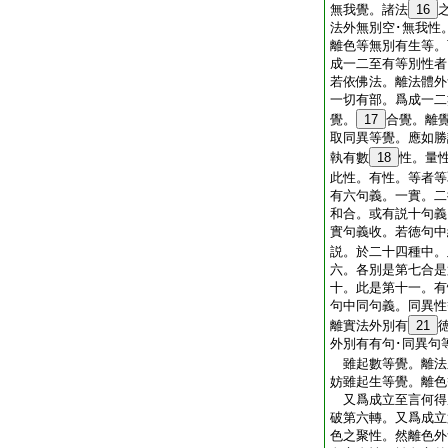
無我覺。諸法
16
法外無別空･無我性
離色等無別有生等
成一二至有等別性者
若依佛法。離法體外
一切有部。爲成一二
覺。
17
合覺。離
取同異等覺。應如勝
執有數
18
性。量
此性。有性。等者等
有六句義。一實。二
和合。或有説十句義
實句義收。若徳句中
説。於二十四種中。
六。各別是第七合是
十。此是第十一。有
句中同句義。同異性
離實法外別有
21
外別有有句･同異句
雖起數等覺。離法
妨雖起生等覺。離色
又爲成立至言何得
破第六轉。又爲成立
色之聚性。然離色外