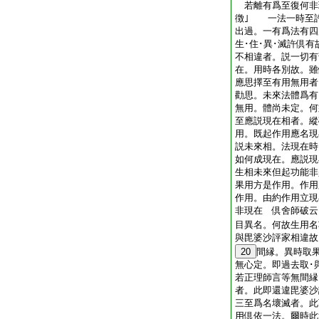
若離有爲至復何非
徴｣ 一法一時至
出過。一有爲法有四
生･住･異･滅許倶
不相違者。説一切有
在。用時各別故。
應思擇至有用無用者
勸思。未來法體爲有
無用。體尚未定。
至應説現在相者。縱
用。既起作用應名現
説未來相。法現在時
如何成現在。應説現
生相未來但起功能非
果用方是作用。作用
作用。由約作用立現
非現在 倶舍師破云
目異名。何故生用名
與毘婆沙評家相違故
20
間縁。異時取
無心定。即過去取･
若正理師言等無間縁
者。此即還違毘婆
三至爲名壞滅者。此
用倶依一法。爾時此