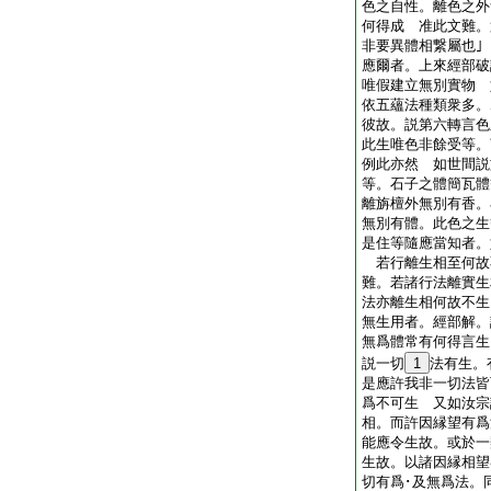
色之自性。離色之外
何得成 准此文難。
非要異體相繋屬也
應爾者。上來經部破
唯假建立無別實物 
依五蘊法種類衆多。
彼故。説第六轉言色
此生唯色非餘受等。
例此亦然 如世間説
等。石子之體簡瓦體
離旃檀外無別有香。
無別有體。此色之
是住等隨應當知者。
若行離生相至何故
難。若諸行法離實生
法亦離生相何故不
無生用者。經部解。
無爲體常有何得言生
説一切
1
法有生。
是應許我非一切法皆
爲不可生 又如汝宗
相。而許因縁望有爲
能應令生故。或於一
生故。以諸因縁相望
切有爲･及無爲法。