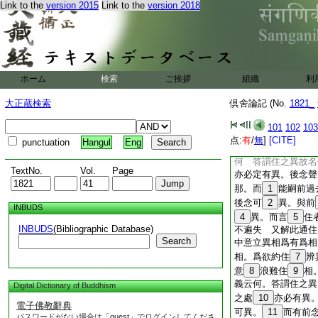
Link to the
version 2015
Link to the
version 2018
相望。麁相而觀。雖
非無有異｣ 若爾
者。此難異相。若言
異。最後
25
念聲
槃時最後六處。此等
應無住･異。若此後
ホーム
検索
ご挨拶
組織
利
立相應不遍有爲 又
既無後念可嗣。應無
大正蔵検索
倶舍論記 (No.
1821_
別。應無有異｣ 
者。經部答。此通異
101
102
103
者。意但説異爲有爲
点:
有
/
無
]
[CITE]
punctuation
Hangul
Eng
相。故經言有三有爲
何 答謂住之異故名
TextNo.
Vol.
Page
亦必定有異。後念聲
那。而
1
能嗣前過
後念可
2
異。與前
INBUDS
4
異。而言
5
住
INBUDS
(Bibliographic Database)
不遍失 又解此通住
Search
中意立異相爲有爲相
相。爲欲約住
7
辨
意
8
浪難住
9
相
義云何。答謂住之異
Digital Dictionary of Buddhism
之處
10
亦必有異
電子佛教辭典
可異。
11
而有前
パスワードがない場合は「guest」でログインしてくださ