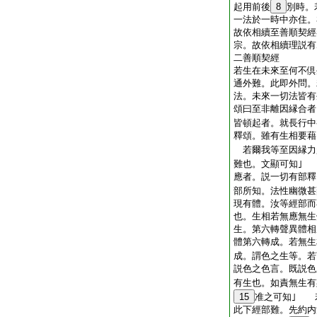
起用前後
8
別時。
一法於一時中亦住。
故依相續至善順契經
宗。故依相續理説有
二善順契經
若生在未來至何不倶
通外難。此即外問。
法。未來一切法皆有
頌曰至非離因縁合
皆頓起者。就長行中
釋頌。雖有生相要藉
若爾我等至因縁力
難也。文顯可知｣
應者。説一切有部釋
部所知。法性幽微甚
現有體。汝等經部而
也。生相若無應無生
生。第六轉聲異體相
體第六轉成。若無生
成。謂色之生等。若
説色之色言。既説色
有生也。如責無生有
15
准之可知｣ 
此下經部難。先約内