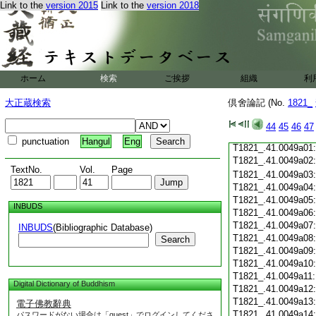
Link to the
version 2015
Link to the
version 2018
T1821_.41.0048c19
T1821_.41.0048c20
T1821_.41.0048c21
T1821_.41.0048c22
T1821_.41.0048c23
T1821_.41.0048c24
ホーム
検索
ご挨拶
組織
利
T1821_.41.0048c25
T1821_.41.0048c26
大正蔵検索
倶舍論記 (No.
1821_
T1821_.41.0048c27
T1821_.41.0048c28
44
45
46
47
T1821_.41.0048c29
punctuation
Hangul
Eng
T1821_.41.0049a01
T1821_.41.0049a02
TextNo.
Vol.
Page
T1821_.41.0049a03
T1821_.41.0049a04
T1821_.41.0049a05
INBUDS
T1821_.41.0049a06
T1821_.41.0049a07
INBUDS
(Bibliographic Database)
T1821_.41.0049a08
Search
T1821_.41.0049a09
T1821_.41.0049a10
T1821_.41.0049a11
Digital Dictionary of Buddhism
T1821_.41.0049a12
T1821_.41.0049a13
電子佛教辭典
T1821_.41.0049a14
パスワードがない場合は「guest」でログインしてくださ