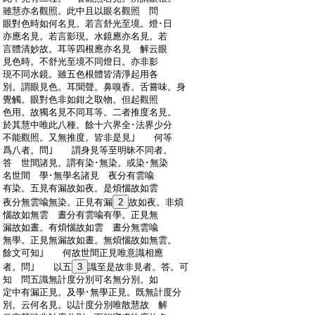
:
雖慧亦名觀照。此中且以眼名觀照 問
:
眼對色時如何名見。若言舒光至境。燈･日
:
亦應名見。若言影現。水鏡應亦名見。若
:
言體清妙故。耳等四根應亦名見 解云眼
:
見色時。不舒光至境不同燈日。亦非影
:
現不同水鏡。雖五色根體皆清淨起用各
:
別。謂眼見色。耳聞聲。鼻嗅香。舌嘗味。身
:
覺觸。眼對色非如鉗之取物。但起觀照
:
色用。故獨名見不同耳等。二者推度名見。
:
於其慧中唯此八種。餘十六界全･法界少分
:
不能觀照。又無推度。皆非是見｣ 何等
:
爲八者。問｣ 謂身見等至明昧不同者。
:
答 世間諸見。謂有染･無染。或染･無染
:
名世間 學･無學名諸見 夜分有雲喩
:
有染。五見有漏故如夜。是煩惱故如雲
:
夜分無雲喩無染。正見有漏
2
故如夜。非煩
:
惱故如無雲 晝分有雲喩有學。正見無
:
漏故如晝。有煩惱故如雲 晝分無雲喩
:
無學。正見無漏故如晝。無煩惱故如無雲。
:
餘文可知｣ 何故世間正見唯意識相應
:
者。問｣ 以五
3
識至是故非見者。答。可
:
知 問五識無計度分別可名無分別。如
:
定中有漏正見。及學･無學正見。既無計度分
:
別。云何名見。以計度分別唯散慧故 解