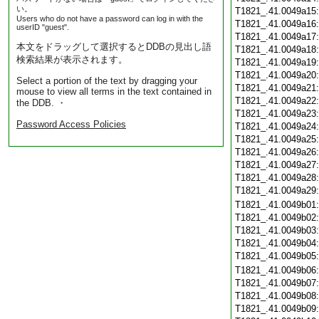
い。
T1821_.41.0049a15
Users who do not have a password can log in with the
T1821_.41.0049a16
userID "guest".
T1821_.41.0049a17
本文をドラッグして選択するとDDBの見出し語
T1821_.41.0049a18
検索結果が表示されます。
T1821_.41.0049a19
T1821_.41.0049a20
Select a portion of the text by dragging your
T1821_.41.0049a21
mouse to view all terms in the text contained in
T1821_.41.0049a22
the DDB. ・
T1821_.41.0049a23
Password Access Policies
T1821_.41.0049a24
T1821_.41.0049a25
T1821_.41.0049a26
T1821_.41.0049a27
T1821_.41.0049a28
T1821_.41.0049a29
T1821_.41.0049b01
T1821_.41.0049b02
T1821_.41.0049b03
T1821_.41.0049b04
T1821_.41.0049b05
T1821_.41.0049b06
T1821_.41.0049b07
T1821_.41.0049b08
T1821_.41.0049b09