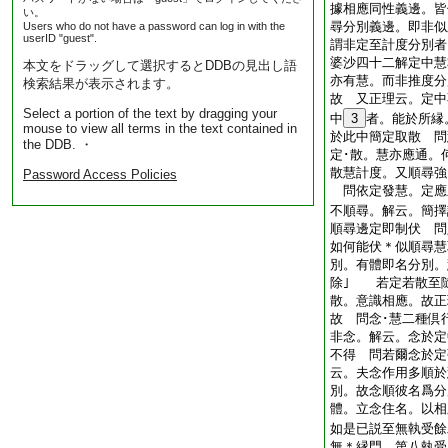
據相應同性義邊。皆
い。
尋分別義邊。即非
Users who do not have a password can log in with the
userID "guest".
謂非定至計度分別者
婆沙四十二解定中慧
本文をドラッグして選択するとDDBの見出し語
亦有慧。而非推度分
検索結果が表示されます。
故 又正理云。定中
Select a portion of the text by dragging your
中
3
者。能於所縁
mouse to view all terms in the text contained in
於此中簡定取散 問
the DDB. ・
定･散。慧亦應通。
散慧計度。又順尋強
Password Access Policies
問依定發慧。定應
不順尋。解云。簡擇
順尋邊定即制伏 問
如何能伏＊似順尋慧
別。有體即名分別。
除｣ 若定若散至隨
散。意識相應。故正
故 問念･慧二種倶
非念。解云。念於定
不得 問若爾念於定
云。夫念作用多順於
別。故念順彼名爲分
體。立念住名。以相
如是已説至無執受餘
無＊縁門。第八執受