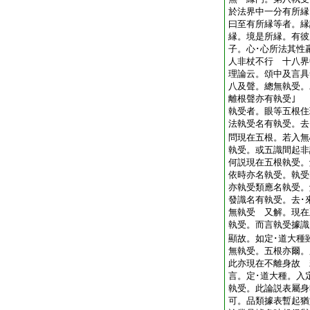
於法界中一分有所
曰至有所縁等者。縁
縁。境是所縁。有彼
子。心･心所法其性
人非杖不行 十八界
理論云。頌中及言具
八及聲。總無執受。
離根聲亦有執受｣
執受者。眼等五根住
法執受名有執受。
問現在五根。若入無
執受。或五識間起非
何説現在五根執受。
依時亦名執受。執受
亦執受類應名執受。
發識名有執受。去･
無執受 又解。現在
執受。而言執受據識
顯故。如定･道大種
無執受。五根亦爾。
此亦現在不離身故 
言。定･道大種。入
執受。此論説表屬身
可。品類據表暫起猶