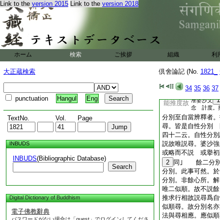
隨念分別者 自性是
Link to the
version 2015
Link to the
version 2018
躍水。體即分別名自
青･黄等別。男･女
念曾更。或隨境念
識身至名爲無足者。
二。從多分説名無分
別五識必有。雖有慧
ホーム
検索
ご挨拶
組織
利
第四云。五識雖與慧
唯取意。又婆沙四十
大正蔵検索
倶舍論記 (No.
1821_
一種。自性分別。雖
34
35
36
37
不能憶念故。雖亦有
punctuation
Hangul
Eng
1
准婆沙文
能推度故
念 計度。
分別至自當辨釋者。
TextNo.
Vol.
Page
尋。皆是自性分別 
四十二云。自性分別
説故唯説尋。婆沙強
INBUDS
或略而不説 或擧初
INBUDS
(Bibliographic Database)
2
同｣ 餘二分別
Search
分別。此事可然。於
分別。非餘心所。解
唯二似順。故不説餘
推求行相故説尋爲自
Digital Dictionary of Buddhism
似順尋。故分別名亦
電子佛教辭典
法與尋相應。應似順
パスワードがない場合は「guest」でログインしてくださ