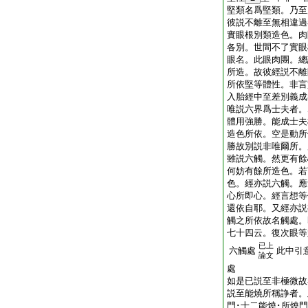
堅類名爲堅類。乃至
彼説不離至無相違過
實眼根別類造色。肉
各別。世間不了實眼
眼名。此眼肉團。總
所造。故彼經説不離
所依堅等體性。非言
入胎經中至差別義成
唯説六界爲士夫者。
體用強勝。能成士夫
造色所依。空是動所
勝故別説非唯爾所。
雖説六觸。然更有餘
何妨有餘所造色。若
色。經亦説六觸。應
心所即心。經言想等
還依自耶。又經亦説
觸之所依故名觸處。
七十四云。復次眼等
已上
六觸處
此中引
論文
處
如是已説至非極微
説至能燒所稱諍者。
門･十二能燒･所燒