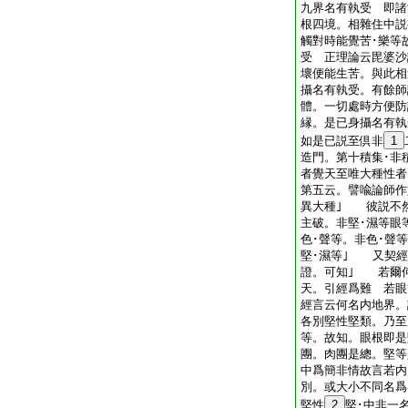
九界名有執受 即諸
根四境。相雜住中説
觸對時能覺苦･樂等
受 正理論云毘婆沙
壞便能生苦。與此相
攝名有執受。有餘師
體。一切處時方便防護
縁。是已身攝名有執
如是已説至倶非
1
造門。第十積集･非
者覺天至唯大種性者
第五云。譬喩論師作
異大種｣ 彼説不
主破。非堅･濕等眼
色･聲等。非色･聲
堅･濕等｣ 又契經
證。可知｣ 若爾
天。引經爲難 若眼
經言云何名内地界。
各別堅性堅類。乃至
等。故知。眼根即是
團。肉團是總。堅等
中爲簡非情故言若内
別。或大小不同名爲
堅性
2
堅･中非一