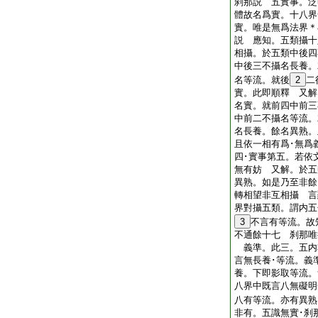
刹那説 五實事。泛
體故名爲實。十八界
實。唯是無爲法界＊
説 應知。五類攝十
相攝。於五類中後四
中後三不攝名長養。
名等流。就後
2
二
實。此即順釋 又解
名實。就前四中前三
中前二不攝名等流。
名長養。餘名異熟。
且依一相有爲･無爲
四･實事第五。若依
無有妨 又解。於五
異熟。如是乃至非餘
轉相望非互相攝 言
界對攝五類。謂内五
3
不言有等流。故
不通餘十七 刹那唯
義準。此三。五内
言無長養･等流。義
養。下即影取等流。
八界中既言八無礙明
八有等流。亦有異熟
非有。五識無實･刹