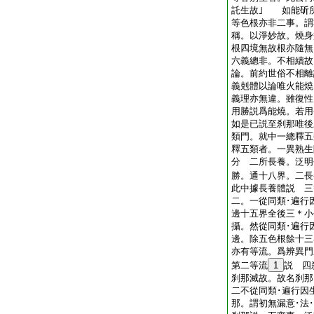
託生故｣ 如能斫
等色根亦非二事。謂
稱。以淨妙故。燒身
根四境無故根亦隨無
六義總非。不相續故
論。前約世俗不相離
義剋體以論唯火能燒
義理亦無違。雖復性
用勝説爲能燒。若用
如是已説至刹那唯後
類門。就中一總釋五
釋五類者。一異熟生
分 二所長養。泛明
勝。通十八界。二長
此中據長養體説 三
二。一從同類･遍行
邊十五界全後三＊小
攝。然從同類･遍行
邊。除五色根餘十三
亦有等流。爲辨異門
第二等流
1
説 四
刹那滅故。故名刹那
二不從同類･遍行因
那。謂初無漏意･法