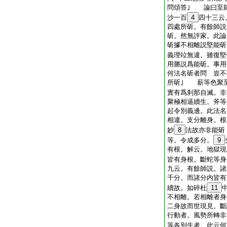
問頌答｣ 論曰至
沙一百
4
四十三云
四處所斫。有餘師説
斫。然無評家。此論
斫據不相離説堅能斫
義理竝無違。雖復堅
用勝説爲能斫。事用
何法名斫者問 豈不
所斫｣ 薪等色聚
實有爲刹那自滅。非
聚極相逼續生。斧等
起令別義邊。此法名
相違。支分離身。根
妙
8
法故亦非能斫
等。令成多分。
9
有根。解云。地獄現
皆有身根。斷蛇等身
九云。有餘師説。諸
千分。而諸分内皆有
續故。如碎杜
11
不相離。若相離者身
二身故而世現見。斷
行動者。風勢所轉非
等各別生者。此云何