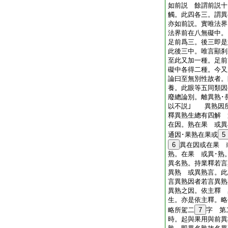
如前説 餘謂前説十
觸。此四各三。謂異
亦如前説。實唯法界
法界前在八無礙中。
足前爲三。後三即是
此後三中。唯言顯刹
至此又加一種。足前
礙中各得二種。今又
論曰至無別性故者。
養。此眼等五同類因
廢總論別。離異熟･
以不説｣ 異熟因
釋異熟生總有四解 
在因。熟在果 或異
通因･果熟在果或
5
6
異在因或在果 
熟。在果 或異･熟
異名熟。持業釋若言
異熟 或異熟言。
言異熟因者若言異熟
異熟之因。依主釋 
生。亦是依主釋。略
略所駕二
7
字 第
時。起與果用與前異