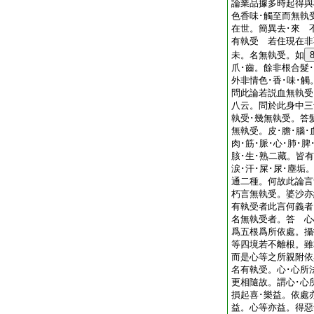
論業品據多時起得與
色香味･觸至而無執
在世。簡異去･來 
有執受 若住現在非
未。名無執受。如
爪･齒。餘非根合髮･
外非情色･香･味･
問此論若説血無執受
八云。問於此身中三
執受･幾無執受。答
無執受。皮･膽･腦･
肉･筋･脈･心･肺･脾
胲･生･熟二藏。皆有
涙･汗･屎･尿･塵
通二種。何故此論言
朽言無執受。婆沙亦
有執受者此言何義
名無執受者。答 心
爲五根爲所依處。攝
等四境若不離根。雖
而是心等之所親附依
名有執受。心･心所
更相隨故。謂心･心
損起喜･樂益。依處
益。心等亦益。得惡