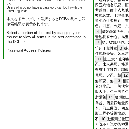
い。
四五六地名順忍。順
Users who do not have a password can log in with the
世道觀。故七八九地
userID "guest".
彼觀智故。十地佛地
本文をドラッグして選択するとDDBの見出し語
發相心生習種姓。有
検索結果が表示されます。
念。四慧。五定。六
6
是菩薩能少分。
Select a portion of the text by dragging your
善地長養十心。爲聖
mouse to view all terms in the text contained in
the DDB. ・
7
懃。彼既非也。
第起于慧性種
8
姓
Password Access Policies
住觀身受等。又三意
11
止三意＊止即
忍。未來果忍。能過
復有十道種姓。謂觀
見忍。定忍。慧
12
無願忍。無
13
相
名無常忍。一切法空
四天下。生一切衆生
所謂善
14
達明斷
爲首。四攝四無量四
本。乃至佛位。四五
斷三界心等煩惱縛。
不
16
動觀慧亦斷
可説不可説功徳神通