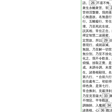
語。
26
不退不悔
衆生永離衆苦。常
苦得涅槃樂。我然後
心無盡故。名無盡行
行。五離癡行。常住
壞。乃至死此生彼。
説其相。常住正念。
禪定智慧二波羅蜜。
定慧故。所以
29
善現行。成就寂滅。
無脱。乃至解一切世
無分別。乃至不捨化
化之。我不令歡喜。
煩惱。捨取正覺。是
成。未調令調。未度
生。諸善根顯現。名
第六行。＊合前六行
欲住處有二。初欲得
得色身。是第七行。
常念佛刹。見嚴淨刹
乃至見菩薩大
33
不憎惡。平等觀故。
調御師。入魔羅
34
諸善根。心
36
觀