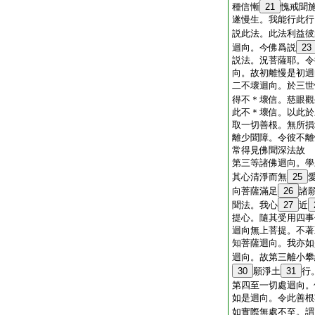
種信慚
21
愧戒聞
遂慢生。我能行此行
説此法。此法利益彼
迴向。今佛爲説
23
説法。況菩薩耶。令
向。故初離慢是初迴
二不壞迴向。於三世
得不＊壞信。慈眼觀
此不＊壞信。以此於
取一切善根。無所損
離少聞障。令彼不離
常得見佛聞深法故
第三等諸佛迴向。學
其心清淨而無
25
向菩薩滿足
26
諸
聞法。我心
27
近
提心。隨其受用四事
迴向無上菩提。不著
知菩薩迴向。我亦如
迴向。故第三離小攀
30
願淨土
31
行
第四至一切處迴向。
如是迴向。令此善根
如實際無處不至。謂