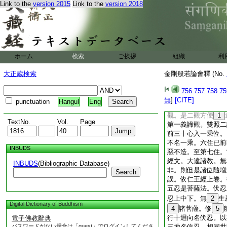
Link to the
version 2015
Link to the
version 2018
行作五分法身。五行
七
41
覺。七行作
界空世第一法觀。八
二因縁觀。十行作三
作二諦觀。二向作五
ホーム
検索
ご挨拶
信觀。四向作三有爲
組織
利
異空觀。六向作十二
大正蔵検索
金剛般若論會釋 (No.
七向作十八界觀。八
二諦非空有觀。十向
756
757
758
75
觀。而
46
非眞中
無
]
[CITE]
punctuation
Hangul
Eng
切地。從
47
假入
觀。是二觀方便
1
TextNo.
Vol.
Page
第一義諦觀。雙照二
前三十心入一乘位。
不名一乘。六住已前
INBUDS
惡不造。至第七住。
經文。大違諸教。無
INBUDS
(Bibliographic Database)
非。則但是諸位隨増
Search
誤。依仁王經上卷。
五忍是菩薩法。伏忍
忍上中下。無
2
生
Digital Dictionary of Buddhism
4
諸菩薩。修
5
行十迴向名伏忍。以
電子佛教辭典
パスワードがない場合は「guest」でログインしてくださ
三地名信忍。相同世