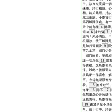
生。欲令究竟得一切
殊勝。諸行相應。心
相。能於此經。持説
此出生故。令修實行
第四離障住處。有十
於中前九種
4
離障
迴向
6
未終滿
7
迴向＊未終滿位。＊
根攝故。後三離障是
是加行道順決
9
擇
前九全第十迴向少分
十迴向位者。華嚴經
護一切衆生
11
離
等善根。念所修習爲
淨。以此＊善根迴向
故爲衆生作護念。解
臣。令得無礙淨智身
看。
15
有來怨逆
海衆
16
毒不
17
生無量怨心菩薩嫌恨
退捨善根。所修善根
19
由於所度不見
向。前十行中。諸菩