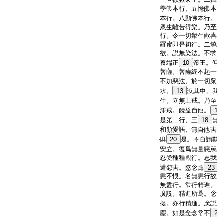
學佛本行。五憶佛本
本行。八顯佛本行。
衆生離苦得樂。乃至
行。令一切衆生歡喜
羅蜜即是初行。二饒
欲。説無染法。不求
養端正
10
帝王。
菩薩。菩薩終不起一
不加惡法。於一切衆
水。
13
沒其中。
生。立無上戒。乃至
淨戒。饒益自他。
是第二行。三
18
和顏愛語。無自他害
倶
20
是。不自讃
安立。復爲無量惡罵
忍受種種觀行。思我
遭怨害。愍念應
23
恚不恨。名無恚行故
無盡行。常行精進。
廣説。精進所爲。念
提。亦行精進。廣説
塵。如是念念常不