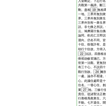
入金剛定。下忍行名
共觀第一義諦。斷三
剛。盡相
19
無相
一地。三界外無別衆
界。三界外無別衆生
三界外別有一衆生界
説。非七佛之所説。
云。鳩摩羅什集出佛
論同。依此仁王即説
迴向。仍名不同。皆
十信。假復許有。是
劫行十信故。方得入
22
法説。四善根
僧祇劫修習滿已。方
世第一法觀。更無別
有三十心。不説四十
觀行別故。
24
離
一處。論亦不相違。
心。此攝住處即是十
住名。一發心住。創
業
27
地。三修行
貴住。從諸聖法正教
行善根爲救衆生。六
不動。七不退住。聞