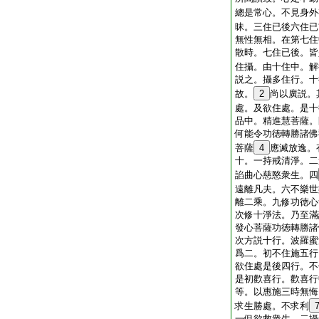
總是常心。不見身外
昧。三住已後六住已
無性無相。在第七住
散時。七住已後。皆
住攝。由十住中。解
説之。攝多住行。十
故。
2
尚以廣説。
處。及欲住處。是十
品中。精進慧菩薩。
何能令功徳轉勝諸佛
菩薩
4
應滅放逸。
十。一持戒清淨。二
諂曲心慈愍衆生。四
遠離凡夫。六不樂世
離二乘。九修功徳心
次修十淨法。乃至滿
發心菩薩功徳轉勝諸
次方説十行。波羅蜜
爲二。初不住施五行
欲住處是後四行。不
是初歡喜行。歡喜行
等。以惠施三時無悔
求生勝處。不求利
一但欲救衆生。二攝