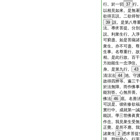
行。於一切
37
行
以相見如來。是無著
欲得言説。二欲得智
39
説。是第八尊
法。專求菩提。分別
説。利衆生行。入淨
可窮盡。如是菩薩諸
衆生。亦不可盡。尊
生事。名尊重行。故
相。是此行故。百千
方始能生一念淨信。
身。是第九行。
43
清涼法
44
池。守
故得四辨等。遍三千
於法無障。而作佛事
能別答。心無所畏。
佛法
46
底。名善
可説是。彼依修欲福
實行中。成就第一誠
能説。學三世佛眞實
作念。我見衆生受無
正覺。是所不應。我
諸衆生
2
悉求菩提
請。我始發心。行菩