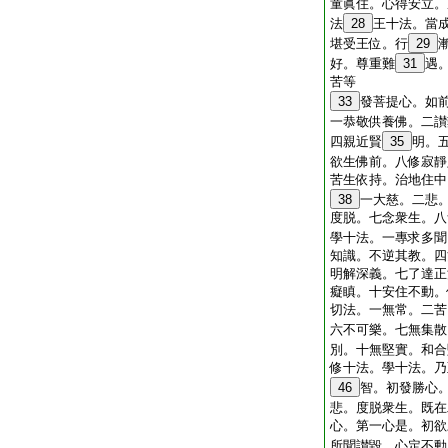
童眞住。心得安立。
法
28
王十法。當
堪受王位。行
29
好。尊重難
31
遇
苦等
33
發菩提心。如
一恭敬供養佛。二讃
四親近賢
35
明。
欲生佛前。八修寂靜
苦生依持。治地住中
38
一大慈。二悲
度脱。七念衆生。八
學十法。一專求多聞
知識。不逆其教。四
明解深義。七了達正
癡瞋。十安住不動。
切法。一無常。二苦
六不可樂。七無集散
別。十無堅實。和合
修十法。學十法。乃
46
智。初發勝心
悲。度脱衆生。既在
心。第一心是。初欲
所聞讃毀。心定不動